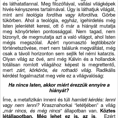
és láthatatlannal. Meg filozófiával, vallási világképek
hivés-kényszeres tartalmával. Úgy is láthatjuk világát,
mint ami
teológia fordítva vagy kifordítva.
Görbe
tükörben. Ahol a teológia, egyház, igehirdetés még
Isten jelenlétét keresi, ott ő már a hiányát mutatja
meg könyörtelen pontossággal. Nem tagad, nem
bizonyít, de megmutatja azt a való világot, ahol Isten
mégis megszólal. Azért nyomasztó legtöbbször
történetszövése, mert nem találunk megváltást, még
csak a távoli horizonton sem sejlik fel némi katarzis.
Olyan világ az övé, ami még Kálvin és a hollandok
totálisan romlott világához képest is megrettentő,
mert
zárt, körkörös, és rothadó világ
. Radikális
kérdést fogalmaztat meg vele ez a világvalóság:
Ha nincs Isten, akkor miért érezzük ennyire a
hiányát?
Íme, a metafizikán inneni és túli
hamleti kérdés: lenni
vagy nem lenni?
Krasznahorkai “letétjében” a világ
„
már nincs, és még nincs
“ állapotban van.
Köztes
létállapotban. Még lehet ez is, az is
.
Ezért