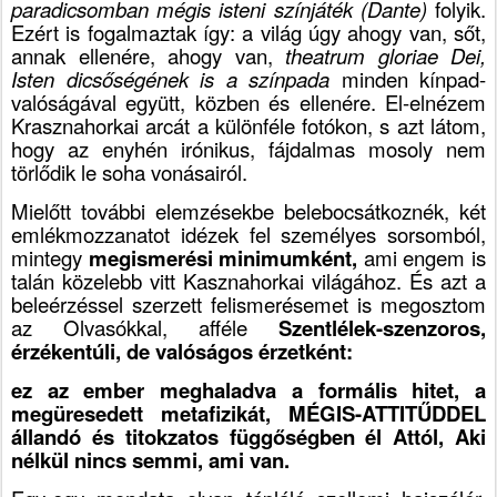
paradicsomban mégis
isteni színjáték
(Dante)
folyik.
Ezért is fogalmaztak így: a világ úgy ahogy van, sőt,
annak ellenére, ahogy van,
theatrum gloriae Dei,
Isten dicsőségének is a színpada
minden kínpad-
valóságával együtt, közben és ellenére. El-elnézem
Krasznahorkai arcát a különféle fotókon, s azt látom,
hogy az enyhén irónikus, fájdalmas mosoly nem
törlődik le soha vonásairól.
Mielőtt további elemzésekbe belebocsátkoznék, két
emlékmozzanatot idézek fel személyes sorsomból,
mintegy
megismerési minimumként,
ami engem is
talán közelebb vitt Kasznahorkai világához. És azt a
beleérzéssel szerzett felismerésemet is megosztom
az Olvasókkal, afféle
Szentlélek-szenzoros,
érzékentúli, de valóságos érzetként:
ez az ember meghaladva a formális hitet, a
megüresedett metafizikát, MÉGIS-ATTITŰDDEL
állandó és titokzatos függőségben él Attól, Aki
nélkül nincs semmi, ami van.