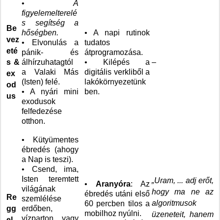
•
A
figyelemelterelé
s segítség a
Be
hőségben.
• A napi rutinok
vez
• Elvonulás a
tudatos
eté
pánik- és
átprogramozása.
s &
álhírzuhatagtól
• Kilépés a
–
a Valaki Más
digitális verkliből a
ex
(Isten) felé.
lakókörnyezetünk
od
• A nyári mini
ben.
us
exodusok
felfedezése
otthon.
• Kütyümentes
ébredés (ahogy
a Nap is teszi).
• Csend, ima,
Isten teremtett
„Uram, ... adj erőt,
•
Aranyóra
: Az
világának
hogy ma ne az
ébredés utáni első
Re
szemlélése
algoritmusok
60 percben tilos a
gg
erdőben,
mobilhoz nyúlni.
üzeneteit, hanem
vízparton vagy
el