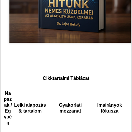
Cikktartalmi Táblázat
Na
psz
ak /
Lelki alapozás
Gyakorlati
Imairányok
Eg
& tartalom
mozzanat
fókusza
ysé
g