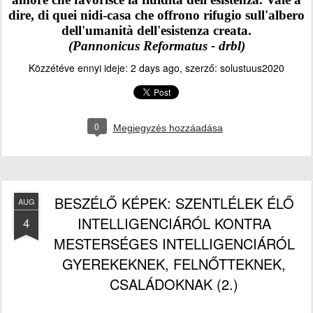
dire, di quei nidi-casa che offrono rifugio sull'albero
dell'umanità dell'esistenza creata.
(Pannonicus Reformatus - drbl)
Közzétéve ennyi ideje:
2 days ago
, szerző:
solustuus2020
0
Megjegyzés hozzáadása
BESZÉLŐ KÉPEK: SZENTLÉLEK ÉLŐ
AUG
INTELLIGENCIÁRÓL KONTRA
4
MESTERSÉGES INTELLIGENCIÁRÓL
GYEREKEKNEK, FELNŐTTEKNEK,
CSALÁDOKNAK (2.)