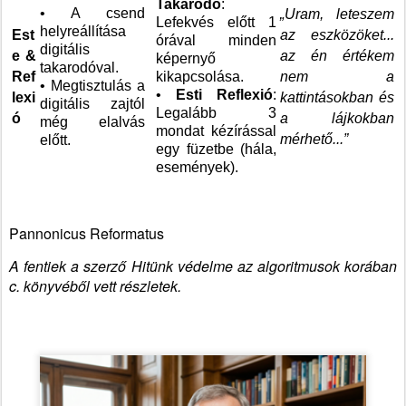
Takarodó
:
• A csend
„Uram, leteszem
Lefekvés előtt 1
helyreállítása
Est
az eszközöket...
órával minden
digitális
e &
az én értékem
képernyő
takarodóval.
Ref
kikapcsolása.
nem a
• Megtisztulás a
•
Esti Reflexió
:
lexi
kattintásokban és
digitális zajtól
Legalább 3
ó
a lájkokban
még elalvás
mondat kézírással
mérhető...”
előtt.
egy füzetbe (hála,
események).
Pannonicus Reformatus
A fentiek a szerző Hitünk védelme az algoritmusok korában
c. könyvéből vett részletek.