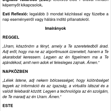
képernyőt kikapcsolok
.
Esti Reflexió:
legalább 3 mondat kézírással egy füzetbe a
nap eseményeiről vagy hálára indító pillanatokról.
Imairányok
REGGEL
„Uram, köszönöm a fényt, amely a Te szeretetedből árad.
Adj erőt, hogy ma ne az algoritmusok üzeneteit, hanem a Te
akaratodat keressem. Legyen az én figyelmem ma a Te
ajándékod, amit nem adok el felesleges zajnak. Ámen.”
NAPKÖZBEN
„Lélek Istene, adj nekem bölcsességet, hogy különbséget
tegyek az információ és az igazság, a virtuális látszat és a
valódi felebarát között. Legyen a technológia az én szolgám,
de Te maradj az én Uram. Ámen.”
ESTE