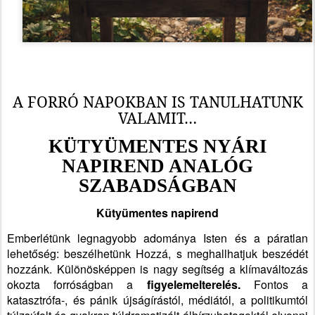
A FORRÓ NAPOKBAN IS TANULHATUNK
VALAMIT…
KÜTYÜMENTES NYÁRI
NAPIREND ANALÓG
SZABADSÁGBAN
Kütyümentes napirend
Emberlétünk legnagyobb adománya Isten és a páratlan
lehetőség: beszélhetünk Hozzá, s meghallhatjuk beszédét
hozzánk. Különösképpen is nagy segítség a klímaváltozás
okozta forróságban a
figyelemelterelés.
Fontos a
katasztrófa-, és pánik újságírástól, médiától, a politikumtól