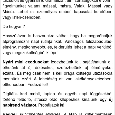
túlzsúfolt és gyakran túldramatizált álhírzuhatagoktól elvonni
figyelmünket valami mással, másra. Valaki Mással vagy
Másra. Lehet ez személyes emberi kapcsolat keretében
vagy Isten-csendben.
De hogyan?
Hosszútávon is hasznunkra válhat, hogy ha megpróbáljuk
átprogramozni napi rutinjainkat. Valóságos felszabadulás-
élmény, megkönnyebbülés, felderülés lehet a napi verkliből
vagy megszokottságból kilépni.
Nyári mini exodusokat
fedezhetünk fel, sajátíthatunk el,
élhetünk át új érzéseket, szerezhetünk új élményeket
ezáltal. És még csak nem is kell drága költségű utazásokra
mennünk ezért. A lehetőség ott van lakókörnyezetedben,
otthonodban. Fedezd fel!
Digitális kori mobil, laptop és egyéb napi függősekből
történő felüdítő, stressz oldó kilépéshez kínálunk egy
új
napirend vázlatot
. Próbáljátok ki!
Reggel
:
kütyümentes ébredés.
A Nap is kütyümentesen