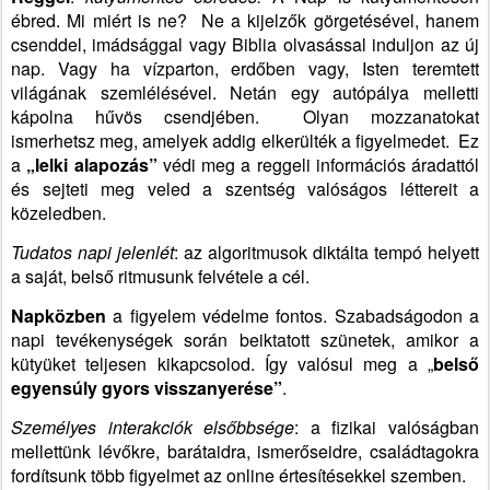
ébred. Mi miért is ne?
Ne a kijelzők görgetésével, hanem
csenddel, imádsággal vagy Biblia olvasással induljon az új
nap. Vagy ha vízparton, erdőben vagy, Isten teremtett
világának szemlélésével. Netán egy autópálya melletti
kápolna hűvös csendjében.
Olyan mozzanatokat
ismerhetsz meg, amelyek addig elkerülték a figyelmedet.
Ez
a
„lelki alapozás”
védi meg a reggeli információs áradattól
és sejteti meg veled a szentség valóságos léttereit a
közeledben.
Tudatos napi jelenlét
: az algoritmusok diktálta tempó helyett
a saját, belső ritmusunk felvétele a cél.
Napközben
a figyelem védelme fontos. Szabadságodon a
napi tevékenységek során beiktatott szünetek, amikor a
kütyüket teljesen kikapcsolod. Így valósul meg a „
belső
egyensúly gyors visszanyerése”
.
Személyes interakciók elsőbbsége
: a fizikai valóságban
mellettünk lévőkre, barátaidra, ismerőseidre, családtagokra
fordítsunk több figyelmet az online értesítésekkel szemben.