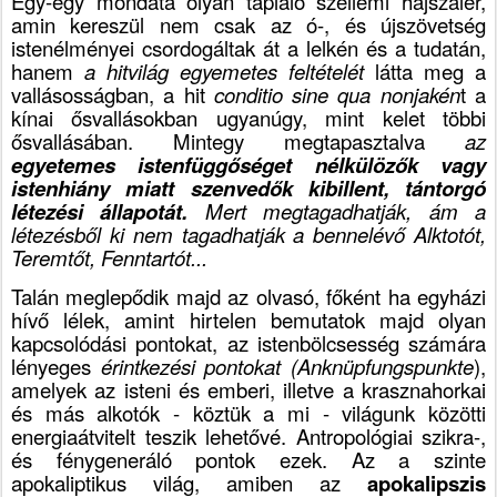
Egy-egy mondata olyan tápláló szellemi hajszálér,
amin kereszül nem csak az ó-, és újszövetség
istenélményei csordogáltak át a lelkén és a tudatán,
hanem
a hitvilág egyemetes feltételét
látta meg a
vallásosságban, a hit
conditio sine qua nonjakén
t a
kínai ősvallásokban ugyanúgy, mint kelet többi
ősvallásában. Mintegy megtapasztalva
az
egyetemes istenfüggőséget nélkülözők vagy
istenhiány miatt szenvedők kibillent, tántorgó
létezési állapotát.
Mert
megtagadhatják, ám a
létezésből ki nem tagadhatják a bennelévő Alktotót,
Teremtőt, Fenntartót...
Talán meglepődik majd az olvasó, főként ha egyházi
hívő lélek, amint hirtelen bemutatok majd olyan
kapcsolódási pontokat, az istenbölcsesség számára
lényeges
érintkezési pontokat (Anknüpfungspunkte
),
amelyek az isteni és emberi, illetve a krasznahorkai
és más alkotók - köztük a mi - világunk közötti
energiaátvitelt teszik lehetővé. Antropológiai szikra-,
és fénygeneráló pontok ezek. Az a szinte
apokaliptikus világ, amiben az
apokalipszis