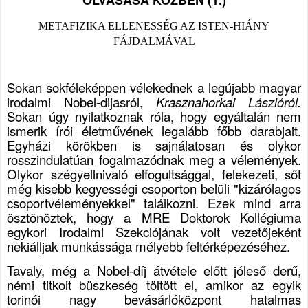
OLVASÁSA KÖZBEN (1.)
METAFIZIKA ELLENESSÉG AZ ISTEN-HIÁNY
FÁJDALMÁVAL
Sokan sokféleképpen vélekednek a legújabb magyar
irodalmi Nobel-dijasról,
Krasznahorkai Lászlóról.
Sokan úgy nyilatkoznak róla, hogy egyáltalán nem
ismerik írói életművének legalább főbb darabjait.
Egyházi körökben is sajnálatosan és olykor
rosszindulatúan fogalmazódnak meg a vélemények.
Olykor szégyellnivaló elfogultsággal, felekezeti, sőt
még kisebb kegyességi csoporton belüli "kizárólagos
csoportvéleményekkel" találkozni. Ezek mind arra
ösztönöztek, hogy a MRE Doktorok Kollégiuma
egykori Irodalmi Szekciójának volt vezetőjeként
nekiálljak munkássága mélyebb feltérképezéséhez.
Tavaly, még a Nobel-díj átvétele előtt jóleső derű,
némi titkolt büszkeség töltött el, amikor az egyik
torinói nagy bevásárlóközpont hatalmas