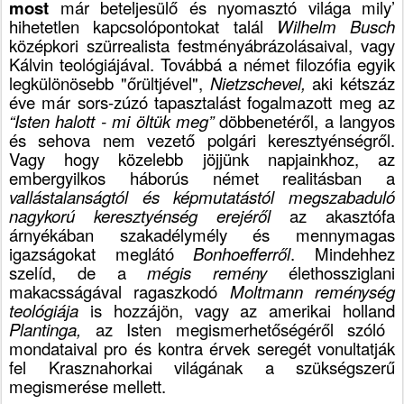
most
már beteljesülő és nyomasztó világa mily’
hihetetlen kapcsolópontokat talál
Wilhelm Busch
középkori szürrealista festményábrázolásaival, vagy
Kálvin teológiájával. Továbbá a német filozófia egyik
legkülönösebb "őrültjével",
Nietzschevel,
aki kétszáz
éve már sors-zúzó tapasztalást fogalmazott meg az
“Isten halott - mi öltük meg”
döbbenetéről, a langyos
és sehova nem vezető polgári keresztyénségről.
Vagy hogy közelebb jöjjünk napjainkhoz, az
embergyilkos háborús német realitásban a
vallástalanságtól és képmutatástól megszabaduló
nagykorú keresztyénség erejéről
az akasztófa
árnyékában szakadélymély és mennymagas
igazságokat meglátó
Bonhoefferről
. Mindehhez
szelíd, de a
mégis remény
élethossziglani
makacsságával ragaszkodó
Moltmann
reménység
teológiája
is hozzájön, vagy az amerikai holland
Plantinga,
az Isten megismerhetőségéről szóló
mondataival pro és kontra érvek seregét vonultatják
fel Krasznahorkai világának a szükségszerű
megismerése mellett.