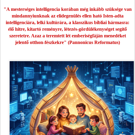
"A mesterséges intelligencia korában még inkább szüksége van
mindannyiunknak az elidegenülés ellen ható Isten-adta
intelligenciára, lelki kultúrára, a klasszikus bibliai hármasra:
élő hitre, kitartó reményre, létezés-gördülékenységet segítő
szeretetre. Azaz a teremtett lét emberiségfáján menedéket
jelentő otthon-fészkekre" (Pannonicus Reformatus)