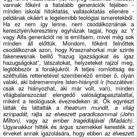
vannak főként a fiatalabb generációk fejében -
minden iskolai hitoktatás, vallásoktatás ellenére -
példának okáért a legelemibb teológiai ismeretekből.
Ha ez nem így lenne, nem csodálkoznának a
keresztyén/keresztény egyházak tagjai, hogy az Y
vagy Alfa generációt ne is említsem, mivel még sok
minden áll előttük. Mondom, főként felnőttek
csodálkoznak azon, hogy Krasznahorkai már szinte
fakenewsnak beillő “hazug igazságokat és igaz
hazugságokat”, látszatokat, helyzeteket rajzol meg,
legtöbbször a fonákjukról. A teljes romlottság és
széthullás rettenetével szembenéző ember ő, olyan
valaki, aki báremennyire Isten-hiányról ír (hozzátéve:
csak az hiányozhat, aki már volt, van), minden
világbalanszozást elengedő valóságtapasztalattal,
miként a teológusok évezredeken át. Ők egyrészt
látták és láttatták a
theatrum mundit, a világ
színpadát
, rajta az
elveszett paradicsommal (John
Milton)
, vagy az
ember tragédiájával (Madách).
Ugyanakkor hitték és árgus szemekkel keresték az
érveket annak igazolására, hogy ebben
az elveszett