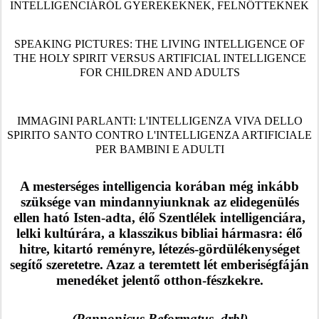
INTELLIGENCIÁRÓL GYEREKEKNEK, FELNŐTTEKNEK
SPEAKING PICTURES: THE LIVING INTELLIGENCE OF
THE HOLY SPIRIT VERSUS ARTIFICIAL INTELLIGENCE
FOR CHILDREN AND ADULTS
IMMAGINI PARLANTI: L'INTELLIGENZA VIVA DELLO
SPIRITO SANTO CONTRO L'INTELLIGENZA ARTIFICIALE
PER BAMBINI E ADULTI
A mesterséges intelligencia korában még inkább
szüksége van mindannyiunknak az elidegenülés
ellen ható Isten-adta, élő Szentlélek intelligenciára,
lelki kultúrára, a klasszikus bibliai hármasra: él
ő
hitre, kitartó reményre, létezés-gördülékenységet
segít
ő
szeretetre. Azaz a teremtett lét emberiségfáján
menedéket jelent
ő
otthon-fészkekre.
(Pannonicus Reformatus, drbl)