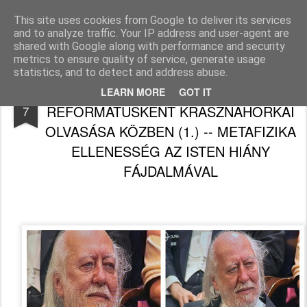
Békefy Lajos
This site uses cookies from Google to deliver its services
and to analyze traffic. Your IP address and user-agent are
Pages
shared with Google along with performance and security
metrics to ensure quality of service, generate usage
statistics, and to detect and address abuse.
KVARCOLATOK, TÖPRENGÉSEK
AUG
LEARN MORE
GOT IT
REFORMÁTUSKÉNT KRASZNAHORKAI
7
OLVASÁSA KÖZBEN (1.) -- METAFIZIKA
ELLENESSÉG AZ ISTEN HIÁNY
FÁJDALMÁVAL