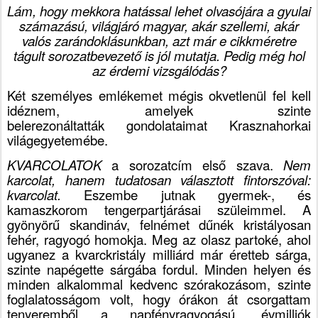
Lám, hogy mekkora hatással lehet olvasójára a gyulai
számazású, világjáró magyar, akár szellemi, akár
valós zarándoklásunkban, azt már e cikkméretre
tágult sorozatbevezető is jól mutatja. Pedig még hol
az érdemi vizsgálódás?
Két személyes emlékemet mégis okvetlenül fel kell
idéznem, amelyek szinte
belerezonáltatták gondolataimat Krasznahorkai
világegyetemébe.
KVARCOLATOK
a sorozatcím első szava.
Nem
karcolat, hanem tudatosan választott fintorszóval:
kvarcolat.
Eszembe jutnak gyermek-, és
kamaszkorom tengerpartjárásai szüleimmel. A
gyönyörű skandináv, felnémet dűnék kristályosan
fehér, ragyogó homokja. Meg az olasz partoké, ahol
ugyanez a kvarckristály milliárd már éretteb sárga,
szinte napégette sárgába fordul. Minden helyen és
minden alkalommal kedvenc szórakozásom, szinte
foglalatosságom volt, hogy órákon át csorgattam
tenyeremből a napfényragyogású, évmilliók