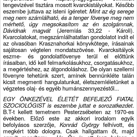
tengevizével tisztára mosott kvarckistályokat. Később
eszembe juttava az isteni ígéretet:
Mint az ég serege
meg nem számlálható, és a tenger fövenye meg nem
mérhető, úgy megsokasítom az én szolgámnak,
Dávidnak magvát
(Jeremiás 33,22 - Károli).
Kvarcolatokat, megszámlálhatatlan gondolatot indít el
az olvasóban Krasznahorkai könyvkötege, írásainak
sajátosan végtelen mondatszövése. Kvarcksitályok
eszme- és gondolatfövenye terül el előttünk
írásaiban, idő kell felmarkolásukhoz, csorgatásukhoz,
a megértéshez, az átgondoláshoz. De olyan szellemi
fövenyre tehetünk szert, aminek bennünkléte talán
kicsit megmenti hangulatunkat, életszemléletünket a
végzetes olaj- és egyéb humánszennyezéstől...
EGY ÖNKEZÉVEL ÉLETÉT BEFEJEZŐ FIATAL
SZOCIOLÓGIST is eszembe juttat e sorozatkezdet
.
B.T-t kellett temetnem Pesterzsébeten az 1970-es
években. Előző este az akkori irodalom egyik
befolyásos szerzője,
Konrád György
felhívott, és
megkért több dologra. Csak hallgattam őt, majd