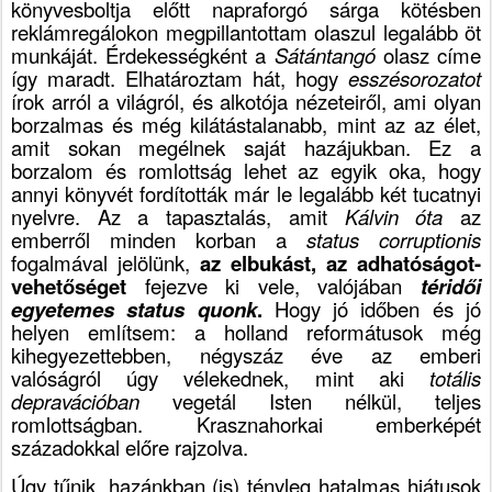
könyvesboltja előtt napraforgó sárga kötésben
reklámregálokon megpillantottam olaszul legalább öt
munkáját. Érdekességként a
Sátántangó
olasz címe
így maradt. Elhatároztam hát, hogy
esszésorozatot
írok arról a világról, és alkotója nézeteiről, ami olyan
borzalmas és még kilátástalanabb, mint az az élet,
amit sokan megélnek saját hazájukban. Ez a
borzalom és romlottság lehet az egyik oka, hogy
annyi könyvét fordították már le legalább két tucatnyi
nyelvre. Az a tapasztalás, amit
Kálvin óta
az
emberről minden korban a
status corruptionis
fogalmával jelölünk,
az elbukást, az adhatóságot-
vehetőséget
fejezve ki vele, valójában
téridői
egyetemes status quonk
.
Hogy jó időben és jó
helyen említsem: a holland reformátusok még
kihegyezettebben, négyszáz éve az emberi
valóságról úgy vélekednek, mint aki
totális
depravációban
vegetál Isten nélkül, teljes
romlottságban. Krasznahorkai emberképét
századokkal előre rajzolva.
Úgy tűnik, hazánkban (is) tényleg hatalmas hiátusok