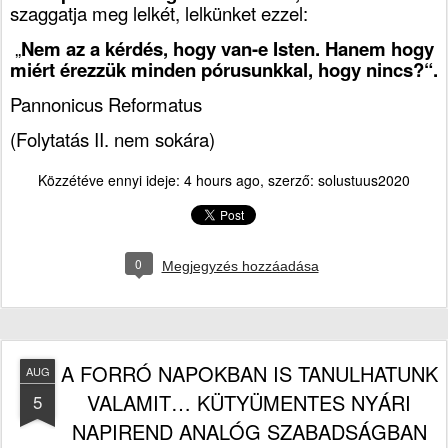
szaggatja meg lelkét, lelkünket ezzel:
„
Nem az a kérdés, hogy van-e Isten. Hanem hogy
miért érezzük minden pórusunkkal, hogy nincs?“.
Pannonicus Reformatus
(Folytatás II. nem sokára)
Közzétéve ennyi ideje:
4 hours ago
, szerző:
solustuus2020
0
Megjegyzés hozzáadása
A FORRÓ NAPOKBAN IS TANULHATUNK
AUG
VALAMIT… KÜTYÜMENTES NYÁRI
5
NAPIREND ANALÓG SZABADSÁGBAN