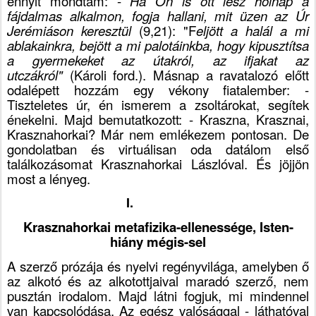
ennyit mondtam: -
Ha Ön is ott lesz holnap a
fájdalmas alkalmon, fogja hallani, mit üzen az Úr
Jerémiáson keresztül
(9,21): "F
eljött a halál a mi
ablakainkra, bejött a mi palotáinkba, hogy kipusztítsa
a gyermekeket az útakról, az ifjakat az
utczákról"
(Károli ford.). Másnap a ravatalozó előtt
odalépett hozzám egy vékony fiatalember: -
Tiszteletes úr, én ismerem a zsoltárokat, segítek
énekelni. Majd bemutatkozott: - Kraszna, Krasznai,
Krasznahorkai? Már nem emlékezem pontosan. De
gondolatban és virtuálisan oda datálom első
találkozásomat Krasznahorkai Lászlóval. És jöjjön
most a lényeg.
I.
Krasznahorkai metafizika-ellenessége, Isten-
hiány mégis-sel
A szerző prózája és nyelvi regényvilága, amelyben ő
az alkotó és az alkotottjaival maradó szerző, nem
pusztán irodalom. Majd látni fogjuk, mi mindennel
van kapcsolódása. Az egész valósággal - láthatóval