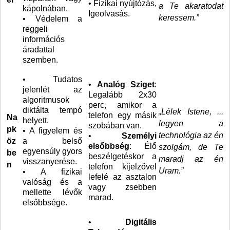
• Fizikai nyújtózás,
a Te akaratodat
kápolnában.
Igeolvasás.
keressem.”
• Védelem a
reggeli
információs
áradattal
szemben.
• Tudatos
•
Analóg Sziget
:
jelenlét az
Legalább 2x30
algoritmusok
perc, amikor a
diktálta tempó
„Lélek Istene, ...
telefon egy másik
Na
helyett.
legyen a
szobában van.
pk
• A figyelem és
technológia az én
•
Személyi
öz
a belső
elsőbbség
: Élő
szolgám, de Te
egyensúly gyors
be
beszélgetéskor a
maradj az én
visszanyerése.
n
telefon kijelzővel
Uram.”
• A fizikai
lefelé az asztalon
valóság és a
vagy zsebben
mellette lévők
marad.
elsőbbsége.
•
Digitális