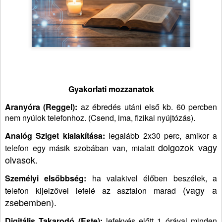
Gyakorlati mozzanatok
Aranyóra (Reggel):
az ébredés utáni első kb. 60 percben
nem nyúlok telefonhoz. (Csend, ima, fizikai nyújtózás).
Analóg Sziget kialakítása:
legalább 2x30 perc, amikor a
dolgozok vagy
telefon egy másik szobában van, mialatt
olvasok.
Személyi elsőbbség:
ha valakivel élőben beszélek, a
(vagy a
telefon kijelzővel lefelé az asztalon marad
zsebemben).
Digitális Takarodó (Este):
lefekvés előtt 1 órával minden