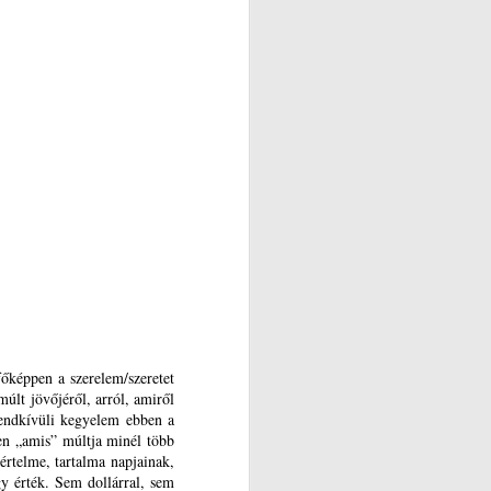
főképpen a szerelem/szeretet
múlt jövőjéről, arról, amiről
rendkívüli kegyelem ebben a
en „amis” múltja minél több
értelme, tartalma napjainak,
y érték. Sem dollárral, sem