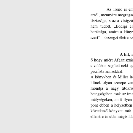
It
Az írónő is emlí
arról, mennyire megragad
mi
tisztasága, s az a virágz
J
nem tudott. „Eddigi él
Au
barátsága, amire a könyv
kö
S
szert” – összegzi életre 
en
L
A hit, 
I
S hogy miért Afganisztánb
s valóban segített neki e
N
pacifista amisokkal.
A könyvben és Miller író
Ál
hitnek olyan szerepe van
mondja a nagy titokró
J
Az
betegségében csak az ima 
k
mélységeken, amit ilyen 
ót
3
pont ebben a helyzetben
a 
következő könyvet már í
r
K
ellenére és után mégis há
sö