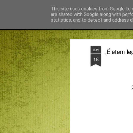
Békefy Lajos
This site uses cookies from Google to d
are shared with Google along with perf
statistics, and to detect and address a
Magazine
Főoldal
Agnus blog főoldal
Bagdán Zsuzsi
„Életem l
MAY
18