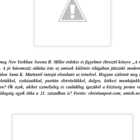
beszélhetünk Hozzá, s meg
Különösképpen is nagy seg
forróságban a figyelemelter
újságírástól, médiától, a po
túldramatizált álhírzuhatag
mással, másra. Valaki Más
emberi kapcsolat keretébe
De hogyan?
t meg New Yorkban Serena B. Miller érdekes és figyelmet ébresztő könyve „A
Hosszútávon is hasznunkra
A jó háromszáz oldalas írás az amisok különös világában játszódó modern 
átprogramozni napi rutinjai
tálon Sami K. Martintól interjú olvasható az írónővel. Hogyan született meg
megkönnyebbülés, felderülés
letükkel, szokásaikkal, puritán életvitelükkel, dolgos, kétkezi munkájukk
megszokottságból kilépni.
ben? Ők azok, akiket személyileg és családilag igazából a közösség javára v
ldogság egyik titka a 21. században is? Forrás: christianpost.com; amish.ne