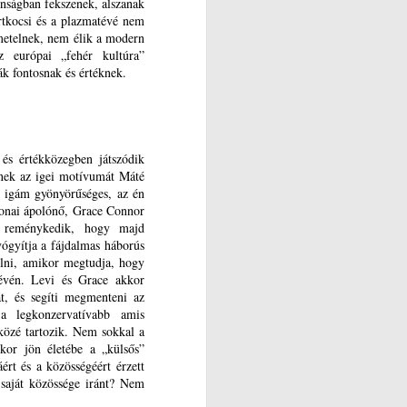
onságban fekszenek, alszanak
rtkocsi és a plazmatévé nem
emetelnek, nem élik a modern
az európai „fehér kultúra”
ják fontosnak és értéknek.
n és értékközegben játszódik
nek az igei motívumát Máté
n igám gyönyörűséges, az én
tonai ápolónő, Grace Connor
n reménykedik, hogy majd
ógyítja a fájdalmas háborús
elni, amikor megtudja, hogy
révén. Levi és Grace akkor
t, és segíti megmenteni az
a legkonzervatívabb amis
közé tartozik. Nem sokkal a
kkor jön életébe a „külsős”
áért és a közösségéért érzett
g saját közössége iránt? Nem