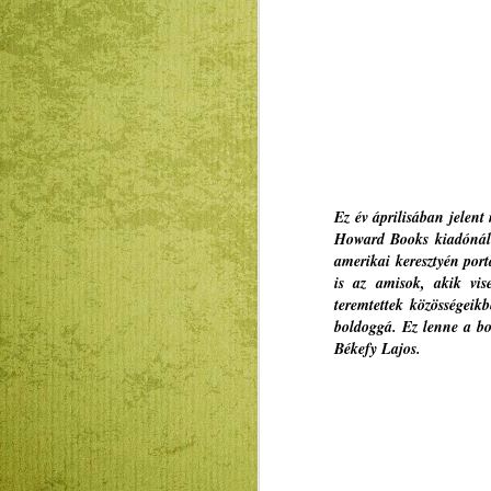
Ez év áprilisában jelen
Howard Books kiadónál. 
amerikai keresztyén por
is az amisok, akik vise
teremtettek közösségeik
boldoggá. Ez lenne a bo
Békefy Lajos.