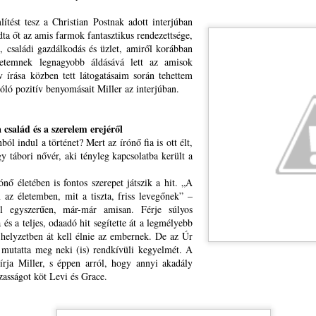
t az idő, hogy uralkodjunk az eszközeink felett,
tést tesz a Christian Postnak adott interjúban
ta őt az amis farmok fantasztikus rendezettsége,
előtt azok uralkodnának rajtunk.”
ó, családi gazdálkodás és üzlet, amiről korábban
LETTERA DOXOLOGICA --- ISTENT MAGASZTALÓ
UL
etemnek legnagyobb áldásává lett az amisok
20
ŐSZINTE, NYÍLT LEVÉL
gusztus elején elektronikus kötet formájában megjelenik e sorok írója
 írása közben tett látogatásaim során tehettem
nyvsorozatának első kötete. A sorozat címe: A digitális túlélés
ORSRAJZOLATOK
szóló pozitív benyomásait Miller az interjúban.
ciklopédiája – teológiai stratégiai vázlat a jövőért.
ETTERA DOXOLOGICA
a család és a szerelem erejéről
STENT MAGASZTALÓ ŐSZINTE,
ól indul a történet? Mert az írónő fia is ott élt,
gy tábori nővér, aki tényleg kapcsolatba került a
YÍLT LEVÉL
nő életében is fontos szerepet játszik a hit. „A
dás-békesség Istentől!
 az életemben, mit a tiszta, friss levegőnek” –
l egyszerűen, már-már amisan. Férje súlyos
Isten azbesztruhája a menedékünk - 3875 HELYEN
UL
 Olvasókkal, Lelkésztestvérekkel, Barátaimmal együtt szeretettel
és a teljes, odaadó hit segítette át a legmélyebb
19
LÁNGOL FÖLDÜNK
öszöntöm Önt, Erdélyországnak Bethlen Gábor Nagyságos Fejedelem
helyzetben át kell élnie az embernek. De az Úr
a Nemes és Tiszteletes Református Prédikátorai között, úgy is, mint
875
 mutatta meg neki (is) rendkívüli kegyelmét. A
kiváló és Erdély-gyarapító érdemes gr. Teleky család sarját, az Ige és
rja Miller, s éppen arról, hogy annyi akadály
eformátus népünk szolgálatában.
ihűl a szó. A műholdak szeme
zasságot köt Levi és Grace.
tét tüzek pontjait számlálja.