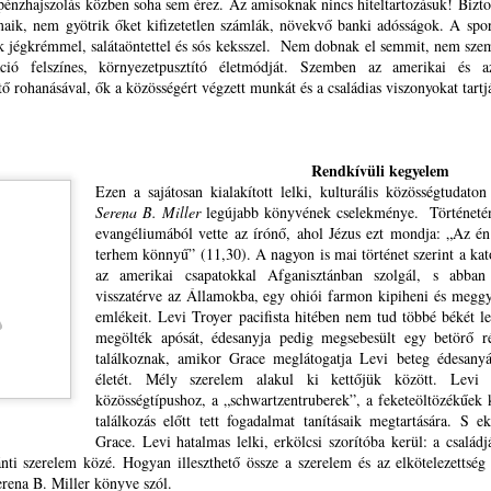
 pénzhajszolás közben soha sem érez. Az amisoknak nincs hiteltartozásuk! Bizt
vente egy vasárnapon legyen könyörgés és hálaadás
Tim 4,2)
maik, nem gyötrik őket kifizetetlen számlák, növekvő banki adósságok. A spo
rik jégkrémmel, salátaöntettel és sós keksszel. Nem dobnak el semmit, nem sz
ehirdetésért, prédikátorokért
i titeket hallgat, engem hallgat, és aki titeket megvet,
záció felszínes, környezetpusztító életmódját. Szemben az amerikai és 
TESTVÉRI SZÓ TŐKÉS LÁSZLÓHOZ TUSVÁNYOSI
UL
ő rohanásával, ők a közösségért végzett munkát és a családias viszonyokat tart
26
BESZÉDE ÉS A REFORMÁTUS EMLÉKEZET-
ikor van alkalom és idő a gyülekezetekben, az Ige
ngem vet meg; és aki engem vet meg, azt veti meg,
KULTÚRA KAPCSÁN
i engem elküldött
ESTVÉRI SZÓ TŐKÉS LÁSZLÓHOZ
Rendkívüli kegyelem
uk 10,16)
USVÁNYOSI BESZÉDE ÉS A REFORMÁTUS
Ezen a sajátosan kialakított lelki, kulturális közösségtudato
Serena B. Miller
legújabb könyvének cselekménye. Történeté
annonicus Reformatus
MLÉKEZET-KULTÚRA KAPCSÁN
evangéliumából vette az írónő, ahol Jézus ezt mondja: „Az é
terhem könnyű” (11,30). A nagyon is mai történet szerint a ka
vente egy vasárnapon legyen könyörgés és hálaadás
tiszteletű Püspök Úr!
az amerikai csapatokkal Afganisztánban szolgál, s abba
visszatérve az Államokba, egy ohiói farmon kipiheni és meggy
ehirdetésért, prédikátorokért
öbb évtizednyi levelezésünk megszakadása sem tud megakadályozni
emlékeit. Levi Troyer pacifista hitében nem tud többé békét l
MI A TEENDŐNK A HIT ÉS A MESTERSÉGES
UL
ban, hogy elemző, történet-antropológiai, történetteológiai
megölték apósát, édesanyja pedig megsebesült egy betörő 
25
INTELLIGENCIA ETIKUS VISZONYÁÉRT?
ikor van alkalom és idő a gyülekezetekben, az Ige
agaslatokon megszólaló-megszólító tusványosi beszédére az
találkoznak, amikor Grace meglátogatja Levi beteg édesanyá
I A TEENDŐNK A HIT ÉS A MESTERSÉGES INTELLIGENCIA
ismerés és a köszönet formális-udvarias szavain túl is ne reflektáljak.
életét. Mély szerelem alakul ki kettőjük között. Levi 
TIKUS VISZONYÁÉRT?
közösségtípushoz, a „schwartzentruberek”, a feketeöltözékűek 
találkozás előtt tett fogadalmat tanításaik megtartására. S e
 technológia hálót sző,
Grace. Levi hatalmas lelki, erkölcsi szorítóba kerül: a családj
ánti szerelem közé. Hogyan illeszthető össze a szerelem és az elkötelezettsé
 Szent Lélek azonban szabadságot ad.
rena B. Miller könyve szól.