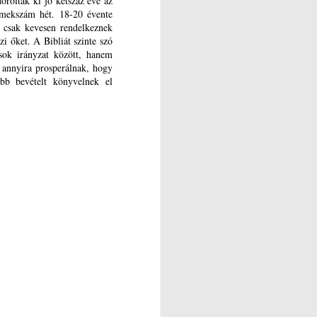
oroltak ki jó kétszáz éve az
augusztus 4-ét ma ünnepeljük, s
rmekszám hét. 18-20 évente
köszönjük meg életedet Teremtő
 csak kevesen rendelkeznek
és Gondviselő Urunknak,
i őket. A Bibliát szinte szó
megemlékezve Édesanyádról és
 sok irányzat között, hanem
Édesapádról is.
 annyira prosperálnak, hogy
öbb bevételt könyvelnek el