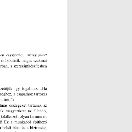
gen egyszerűen, avagy miért
l működtetik magas szakmai
arban, a szerszámkészítésben
vezetőjük így fogalmaz: „Ha
séghez, a csapathoz tartozás
t tartják.
lmas összegeket tartanak az
ik magyarázata az állandó,
alálkozott olyan farmerrel,
el! Ez a munkából építkező
 belső béke és a biztonság,