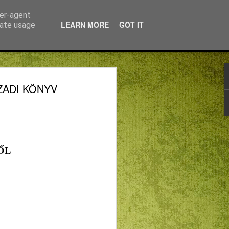
ser-agent
LEARN MORE
GOT IT
rate usage
 NAPOKBAN IS
ZÁZADI KÖNYV
TUNK VALAMIT…
NTES NYÁRI
D ANALÓG
ŐL
ÁGBAN
 TANULHATUNK VALAMIT…
APIREND ANALÓG SZABADSÁGBAN
ománya Isten és a páratlan lehetőség: