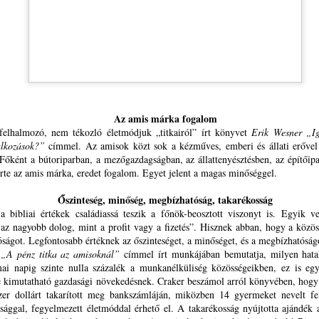
zolgatársainkhoz a Prédikáció/Prédikátorok Vasárnapjának beiktatása,
egtartása országos és helyi szinten. Az Úr vezesse átgondolásunkat,
MIKOR LESZ AZ IGE EGYHÁZÁBAN PRÉDIKÁCIÓ
 döntésünket, az Ő ügye javára. Imaáldásokkal és a Lélektől kapott
UL
eménységgel, és köszönettel,
30
ÉS PRÉDIKÁTOR VASÁRNAP?
IKOR LESZ AZ IGE EGYHÁZÁBAN PRÉDIKÁCIÓ ÉS PRÉDIKÁTOR
.
ASÁRNAP?
rdesd az igét, állj elő vele alkalmas és alkalmatlan időben,
Az amis márka fogalom
, felhalmozó, nem tékozló életmódjuk „titkairól” írt könyvet
Erik Wesner
„I
ts, fedj, buzdíts teljes béketűréssel és tanítással
alkozások?”
címmel. Az amisok közt sok a kézműves, emberi és állati erőve
. Főként a bútoriparban, a mezőgazdagságban, az állattenyésztésben, az építőip
Tim 4,2)
rte az amis márka, eredet fogalom. Egyet jelent a magas minőséggel.
i titeket hallgat, engem hallgat, és aki titeket megvet,
Őszinteség, minőség, megbízhatóság, takarékosság
MIKOR LESZ AZ IGE EGYHÁZÁBAN PRÉDIKÁCIÓ
UL
 bibliai értékek családiassá teszik a főnök-beosztott viszonyt is. Egyik 
30
ÉS PRÉDIKÁTOR VASÁRNAP?
ngem vet meg; és aki engem vet meg, azt veti meg,
 az nagyobb dolog, mint a profit vagy a fizetés”. Hisznek abban, hogy a közös
IKOR LESZ AZ IGE EGYHÁZÁBAN PRÉDIKÁCIÓ ÉS PRÉDIKÁTOR
óságot. Legfontosabb értéknek az őszinteséget, a minőséget, és a megbízhatóságo
i engem elküldött
ASÁRNAP?
„A pénz titka az amisoknál”
címmel írt munkájában bemutatja, milyen hata
 napig szinte nulla százalék a munkanélküliség közösségeikben, ez is egy
uk 10,16)
rdesd az igét, állj elő vele alkalmas és alkalmatlan időben,
kimutatható gazdasági növekedésnek. Craker beszámol arról könyvében, hogy t
zer dollárt takarított meg bankszámláján, miközben 14 gyermeket nevelt f
annonicus Reformatus
ts, fedj, buzdíts teljes béketűréssel és tanítással
ággal, fegyelmezett életmóddal érhető el. A takarékosság nyújtotta ajándék a