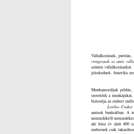
s
m
és
J
r
M
Dr
V
Hi
Vállalkozásaik, puritán
in
virágoznak az amis váll
szinten vállalkozásaikat
(2
jeleskednek. Amerika sze
Ak
J
Munkamoráljuk példás, a
e
szeretetik a munkájukat,
M
biztosítja az emberi mélt
ak
V
Lorilee Craker
amisok bankokban. A mai
(L
Hi
nemzedékről-nemzedékre 
aki húsz év alatt 400 e
P
in
embernek csak takarékoss