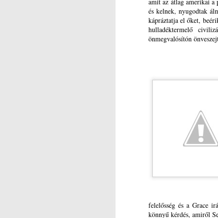
amit az átlag amerikai a
É
(2
és kelnek, nyugodtak ál
kápráztatja el őket, beé
ig
Ak
hulladéktermelő civili
J
önmegvalósítón önveszejt
M
e
ak
T
(L
T
P
E
É
Fő
ig
T
J
ab
M
m
M
el
E
„A
felelősség és a Grace ir
a
könnyű kérdés, amiről Se