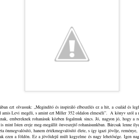
adagaszkár, Norvégia, s a szív.
 teremtés vörös, néma rácsa.
LÁNGOKBAN A VILÁG – 3875 ÉGÉSI SEB
UL
m Isten keze gyújtotta e lángot.
18
FÖLDÜNK ARCÁN -- TARTSUNK
KÖNYÖRGÉSEKET!
 vetkeztünk le minden irgalmat,
ÁNGOKBAN A VILÁG – 3875 ÉGÉSI SEB FÖLDÜNK ARCÁN
g a haszon hőkupolája alatt
ARTSUNK KÖNYÖRGÉSEKET A MEGPRÓBÁLTAKÉRT
megperzselt jövő elhallgat.
ZEN VASÁRNAPON (IS)
e a csipkebokor mégsem ég el.
 rémüljetek meg attól a tűztől, amely próbáltatás
llal, Péterrel a füstön átlépünk,
gett támadt közöttetek (1Péter 4,12)
KÁLVIN 14 ÉVEN ÁT KÜZDÖTT LENGYELORSZÁG
UL
ert a pusztulás izzó kohójában
15
REFORMÁCIÓJÁÉRT --- 500 ÉVES LEVÉLTÜKRÖK
egrendítő események vasárnapja
ban ezt olvassuk: „Megindító és inspiráló elbeszélés ez a hit, a család és leg
BIZONYSÁGTÉTELE
sten azbesztruhája a menedékünk.
tal amis Levi megéli, s amint ezt Miller 352 oldalon elmeséli”. A könyv szól a 
ézem elképedve imacsendemben a greenpeace.org globális
ÁLVIN 14 ÉVEN ÁT KÜZDÖTT LENGYELORSZÁG
ágnak, embereknek rohanásuk közben fogalmuk sincs. Jó, nagyon jó, hogy a 
űzábráját, meg a BBC, CNN képeit késő esténként. Madagaszkártól
EFORMÁCIÓJÁÉRT
is mint Isten ereje meg-megállít önveszejtő rohanásunkban. Bárcsak lenne ily
oszországon, Ausztrálián, Afrikán, Latin-Amerikán át az USA-ig,
a önmegvalósító, hanem értékmegvalósító élete, s így igazi jövője, reménye, 
anadáig, Norvégiáig. Egyre sűrűsödő tűzpontokat.
00 ÉVES LEVÉLTÜKRÖK BIZONYSÁGTÉTELE
nak ezen a földön. Ez a jövőidejű múlt kegyelme és nagy lehetősége. Igen nag