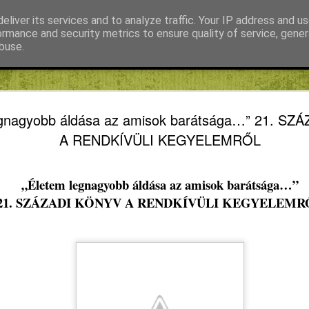
eliver its services and to analyze traffic. Your IP address and u
ormance and security metrics to ensure quality of service, gene
buse.
Fábián Tibor
FIKE blog
Kiss Gábor
Mihály Noémi Katalin
A FORRÓ
AUG
egnagyobb áldása az amisok barátsága…” 21. S
5
TANULHA
A RENDKÍVÜLI KEGYELEMRŐL
KÜTYÜME
NAPIREN
„Életem legnagyobb áldása az amisok barátsága…”
21. SZÁZADI KÖNYV A RENDKÍVÜLI KEGYELEMR
SZABADS
A FORRÓ NAPOKBAN IS
KÜTYÜMENTES NYÁRI N
Kütyümentes napirend
Emberlétünk legnagyobb ad