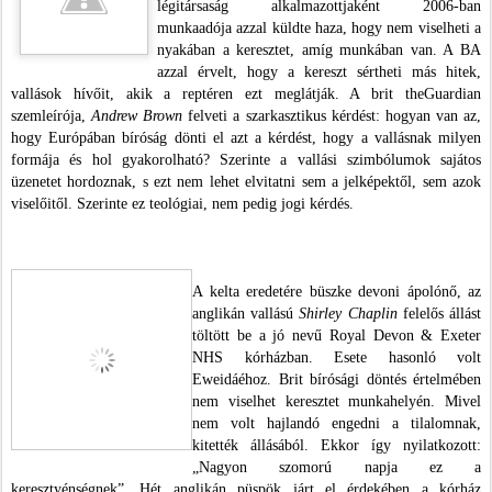
légitársaság alkalmazottjaként 2006-ban
munkaadója azzal küldte haza, hogy nem viselheti a
nyakában a keresztet, amíg munkában van. A BA
azzal érvelt, hogy a kereszt sértheti más hitek,
vallások hívőit, akik a reptéren ezt meglátják. A brit theGuardian
szemleírója,
Andrew Brown
felveti a szarkasztikus kérdést: hogyan van az,
hogy Európában bíróság dönti el azt a kérdést, hogy a vallásnak milyen
formája és hol gyakorolható? Szerinte a vallási szimbólumok sajátos
üzenetet hordoznak, s ezt nem lehet elvitatni sem a jelképektől, sem azok
viselőitől. Szerinte ez teológiai, nem pedig jogi kérdés.
A kelta eredetére büszke devoni ápolónő, az
anglikán vallású
Shirley Chaplin
felelős állást
töltött be a jó nevű Royal Devon & Exeter
NHS kórházban. Esete hasonló volt
Eweidáéhoz. Brit bírósági döntés értelmében
nem viselhet keresztet munkahelyén. Mivel
nem volt hajlandó engedni a tilalomnak,
kitették állásából. Ekkor így nyilatkozott:
„Nagyon szomorú napja ez a
keresztyénségnek”. Hét anglikán püspök járt el érdekében a kórház