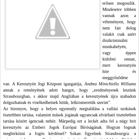
erősen megoszlik.
Mindesetre többen
vannak azon a
véleményen, hogy
nem fair dolog
valakit csak azért
diszkriminálni
munkahelyén,
vagy éppen
kidobni onnan,
mert keresztyén
hite és
meggyőződése
van. A Keresztyén Jogi Központ igazgatója,
Andrea Minichiello Williams
annak a reményének adott hangot, hogy „eredményesek leszünk
Strassbourgban, s akkor majd Angliában a keresztyének újra szabadon
dolgozhatnak és viselkedhetnek hitük, lelkiismeretük szerint”.
Az bizonyos, hogy a helyes egyensúly megtalálása a vallási szokások
tiszteltben tartása, valamint mások jogának ugyancsak elvárható tiszteletben
tartása között igencsak nehéz. Márpedig ezt a leckét adta fel a négy brit
keresztyén az Emberi Jogok Európai Bíróságának. Hogyan fognak
megbirkózni a fogós kérdéssel? Sokan figyelnek Strassbourgra: a