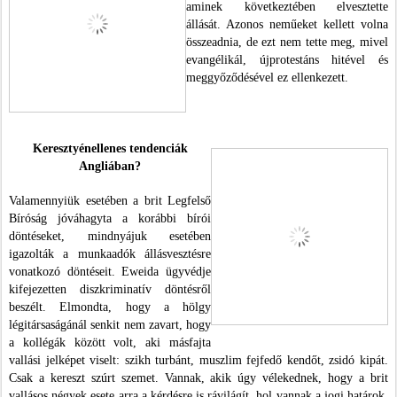
aminek következtében elvesztette
állását. Azonos neműeket kellett volna
összeadnia, de ezt nem tette meg, mivel
evangélikál, újprotestáns hitével és
meggyőződésével ez ellenkezett.
Keresztyénellenes tendenciák
Angliában?
Valamennyiük esetében a brit Legfelső
Bíróság jóváhagyta a korábbi bírói
döntéseket, mindnyájuk esetében
igazolták a munkaadók állásvesztésre
vonatkozó döntéseit. Eweida ügyvédje
kifejezetten diszkriminatív döntésről
beszélt. Elmondta, hogy a hölgy
légitársaságánál senkit nem zavart, hogy
a kollégák között volt, aki másfajta
vallási jelképet viselt: szikh turbánt, muszlim fejfedő kendőt, zsidó kipát.
Csak a kereszt szúrt szemet. Vannak, akik úgy vélekednek, hogy a brit
vallásos négyek esete arra a kérdésre is rávilágít, hol vannak a jogi határok,