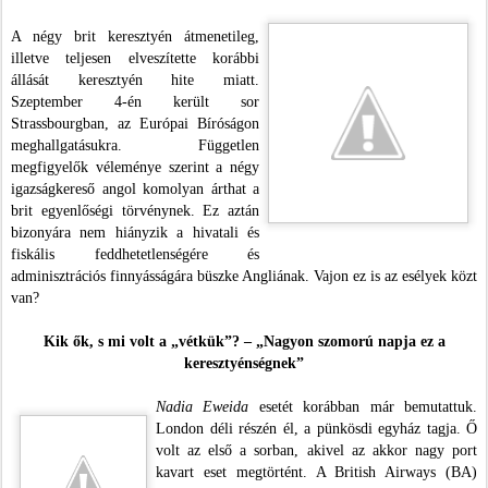
A négy brit keresztyén átmenetileg,
illetve teljesen elveszítette korábbi
állását keresztyén hite miatt.
Szeptember 4-én került sor
Strassbourgban, az Európai Bíróságon
meghallgatásukra. Független
megfigyelők véleménye szerint a négy
igazságkereső angol komolyan árthat a
brit egyenlőségi törvénynek. Ez aztán
bizonyára nem hiányzik a hivatali és
fiskális feddhetetlenségére és
adminisztrációs finnyásságára büszke Angliának. Vajon ez is az esélyek közt
van?
Kik ők, s mi volt a „vétkük”? – „Nagyon szomorú napja ez a
keresztyénségnek”
Nadia Eweida
esetét korábban már bemutattuk.
London déli részén él, a pünkösdi egyház tagja. Ő
volt az első a sorban, akivel az akkor nagy port
kavart eset megtörtént. A British Airways (BA)