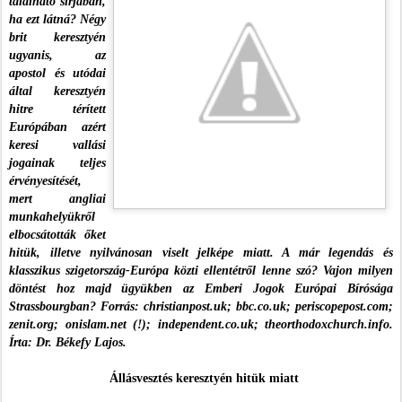
található sírjában,
ha ezt látná? Négy
brit keresztyén
ugyanis, az
apostol és utódai
által keresztyén
hitre térített
Európában azért
keresi vallási
jogainak teljes
érvényesítését,
mert angliai
munkahelyükről
elbocsátották őket
hitük, illetve nyilvánosan viselt jelképe miatt. A már legendás és
klasszikus szigetország-Európa közti ellentétről lenne szó? Vajon milyen
döntést hoz majd ügyükben az Emberi Jogok Európai Bírósága
Strassbourgban? Forrás: christianpost.uk; bbc.co.uk; periscopepost.com;
zenit.org; onislam.net (!); independent.co.uk; theorthodoxchurch.info.
Írta: Dr. Békefy Lajos.
Állásvesztés keresztyén hitük miatt