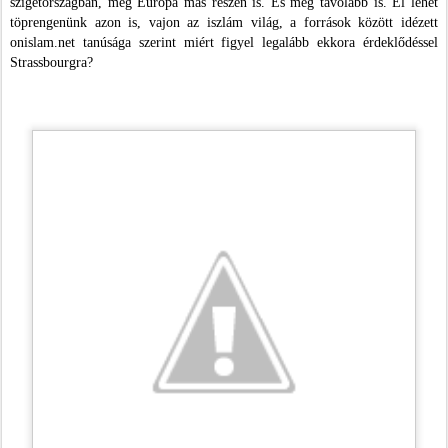
szigetországban, meg Európa más részén is. És még távolabb is. El lehet
töprengenünk azon is, vajon az iszlám világ, a források között idézett
onislam.net tanúsága szerint miért figyel legalább ekkora érdeklődéssel
Strassbourgra?