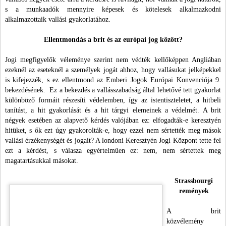
s a munkaadók mennyire képesek és kötelesek alkalmazkodni
alkalmazottaik vallási gyakorlatához.
Ellentmondás a brit és az európai jog között?
Jogi megfigyelők véleménye szerint nem védték kellőképpen Angliában
ezeknél az eseteknél a személyek jogát ahhoz, hogy vallásukat jelképekkel
is kifejezzék, s ez ellentmond az Emberi Jogok Európai Konvenciója 9.
bekezdésének. Ez a bekezdés a vallásszabadság által lehetővé tett gyakorlat
különböző formáit részesíti védelemben, így az istentiszteletet, a hitbeli
tanítást, a hit gyakorlását és a hit tárgyi elemeinek a védelmét. A brit
négyek esetében az alapvető kérdés valójában ez: elfogadták-e keresztyén
hitüket, s ők ezt úgy gyakorolták-e, hogy ezzel nem sértették meg mások
vallási érzékenységét és jogait? A londoni Keresztyén Jogi Központ tette fel
ezt a kérdést, s válasza egyértelműen ez: nem, nem sértettek meg
magatartásukkal másokat.
Strassbourgi
remények
A brit
közvélemény