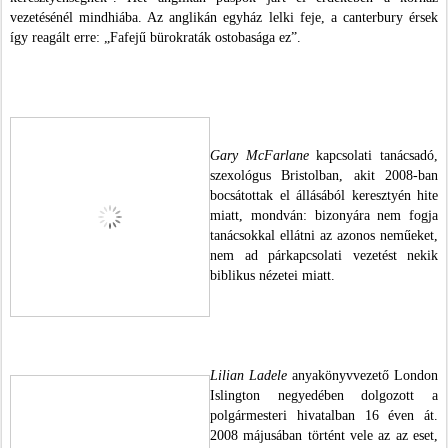
vezetésénél mindhiába. Az anglikán egyház lelki feje, a canterbury érsek
így reagált erre: „Fafejű bürokraták ostobasága ez”.
Gary McFarlane
kapcsolati tanácsadó,
szexológus Bristolban, akit 2008-ban
bocsátottak el állásából keresztyén hite
miatt, mondván: bizonyára nem fogja
tanácsokkal ellátni az azonos neműeket,
nem ad párkapcsolati vezetést nekik
biblikus nézetei miatt.
Lilian Ladele
anyakönyvvezető London
Islington negyedében dolgozott a
polgármesteri hivatalban 16 éven át.
2008 májusában történt vele az az eset,