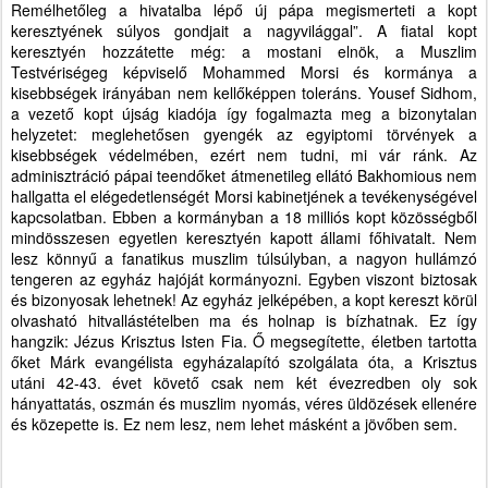
Remélhetőleg a hivatalba lépő új pápa megismerteti a kopt
keresztyének súlyos gondjait a nagyvilággal”. A fiatal kopt
keresztyén hozzátette még: a mostani elnök, a Muszlim
Testvériségeg képviselő Mohammed Morsi és kormánya a
kisebbségek irányában nem kellőképpen toleráns. Yousef Sidhom,
a vezető kopt újság kiadója így fogalmazta meg a bizonytalan
helyzetet: meglehetősen gyengék az egyiptomi törvények a
kisebbségek védelmében, ezért nem tudni, mi vár ránk. Az
adminisztráció pápai teendőket átmenetileg ellátó Bakhomious nem
hallgatta el elégedetlenségét Morsi kabinetjének a tevékenységével
kapcsolatban. Ebben a kormányban a 18 milliós kopt közösségből
mindösszesen egyetlen keresztyén kapott állami főhivatalt. Nem
lesz könnyű a fanatikus muszlim túlsúlyban, a nagyon hullámzó
tengeren az egyház hajóját kormányozni. Egyben viszont biztosak
és bizonyosak lehetnek! Az egyház jelképében, a kopt kereszt körül
olvasható hitvallástételben ma és holnap is bízhatnak. Ez így
hangzik: Jézus Krisztus Isten Fia. Ő megsegítette, életben tartotta
őket Márk evangélista egyházalapító szolgálata óta, a Krisztus
utáni 42-43. évet követő csak nem két évezredben oly sok
hányattatás, oszmán és muszlim nyomás, véres üldözések ellenére
és közepette is. Ez nem lesz, nem lehet másként a jövőben sem.