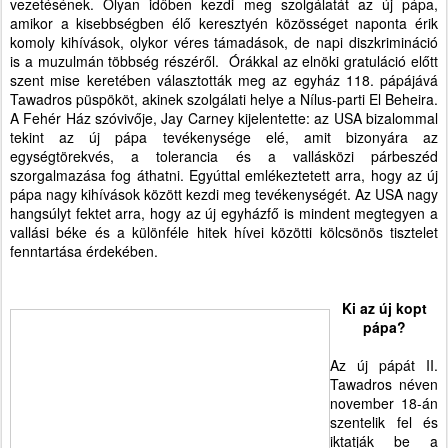
vezetésének. Olyan időben kezdi meg szolgálatát az új pápa,
amikor a kisebbségben élő keresztyén közösséget naponta érik
komoly kihívások, olykor véres támadások, de napi diszkrimináció
is a muzulmán többség részéről.
Órákkal az elnöki gratuláció előtt
szent mise keretében választották meg az egyház 118. pápájává
Tawadros püspököt, akinek szolgálati helye a Nílus-parti El Beheira.
A Fehér Ház szóvivője, Jay Carney kijelentette: az USA bizalommal
tekint az új pápa tevékenysége elé, amit bizonyára az
egységtörekvés, a tolerancia és a vallásközi párbeszéd
szorgalmazása fog áthatni. Egyúttal emlékeztetett arra, hogy az új
pápa nagy kihívások között kezdi meg tevékenységét. Az USA nagy
hangsúlyt fektet arra, hogy az új egyházfő is mindent megtegyen a
vallási béke és a különféle hitek hívei közötti kölcsönös tisztelet
fenntartása érdekében.
Ki az új kopt
pápa?
Az új pápát II.
Tawadros néven
november 18-án
szentelik fel és
iktatják be a