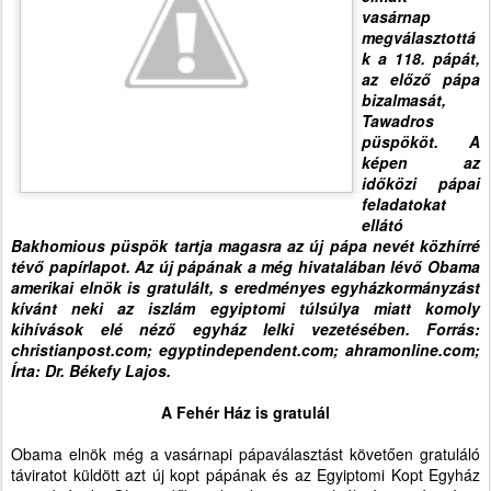
vasárnap
megválasztottá
k a 118. pápát,
az előző pápa
bizalmasát,
Tawadros
püspököt. A
képen az
időközi pápai
feladatokat
ellátó
Bakhomious püspök tartja magasra az új pápa nevét közhírré
tévő papírlapot. Az új pápának a még hivatalában lévő Obama
amerikai elnök is gratulált, s eredményes egyházkormányzást
kívánt neki az iszlám egyiptomi túlsúlya miatt komoly
kihívások elé néző egyház lelki vezetésében. Forrás:
christianpost.com; egyptindependent.com; ahramonline.com;
Írta: Dr. Békefy Lajos.
A Fehér Ház is gratulál
Obama elnök még a vasárnapi pápaválasztást követően gratuláló
táviratot küldött azt új kopt pápának és az Egyiptomi Kopt Egyház