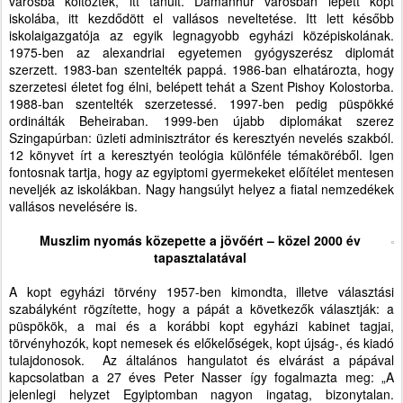
városba költöztek, itt tanult. Damanhur városban lépett kopt
iskolába, itt kezdődött el vallásos neveltetése. Itt lett később
iskolaigazgatója az egyik legnagyobb egyházi középiskolának.
1975-ben az alexandriai egyetemen gyógyszerész diplomát
szerzett. 1983-ban szentelték pappá. 1986-ban elhatározta, hogy
szerzetesi életet fog élni, belépett tehát a Szent Pishoy Kolostorba.
1988-ban szentelték szerzetessé. 1997-ben pedig püspökké
ordinálták Beheiraban. 1999-ben újabb diplomákat szerez
Szingapúrban: üzleti adminisztrátor és keresztyén nevelés szakból.
12 könyvet írt a keresztyén teológia különféle témaköréből. Igen
fontosnak tartja, hogy az egyiptomi gyermekeket előítélet mentesen
neveljék az iskolákban. Nagy hangsúlyt helyez a fiatal nemzedékek
vallásos nevelésére is.
Muszlim nyomás közepette a jövőért – közel 2000 év
tapasztalatával
A kopt egyházi törvény 1957-ben kimondta, illetve választási
szabályként rögzítette, hogy a pápát a következők választják: a
püspökök, a mai és a korábbi kopt egyházi kabinet tagjai,
törvényhozók, kopt nemesek és előkelőségek, kopt újság-, és kiadó
tulajdonosok.
Az általános hangulatot és elvárást a pápával
kapcsolatban a 27 éves Peter Nasser így fogalmazta meg: „A
jelenlegi helyzet Egyiptomban nagyon ingatag, bizonytalan.