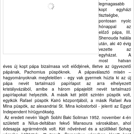
legmagasabb
kopt egyházi
tisztségbe,
pontosan nyolc
hónappal az
előző pápa, III.
Shenouda halála
után, aki 40 évig
vezette az
egyházat. A
most hatvan
éves új kopt pápa bizalmasa volt elődjének, illetve az ügyvezető
pápának, Pachomius püspöknek.
A pápaválasztó misén –
hagyományoknak megfelelően - egy vak gyermek húzta ki az új
pápa nevét tartalmazó papírlapot az arra elhelyezett
kristályvázából, amibe a három pápajelölt nevét tartalmazó
papírlapokat helyezték. A másik két jelölt szintén püspök volt,
egyikük Rafael püspök Kairó központjából, a másik Rafael Ava
Mina püspök, az alexandriai St. Mina kolostorból - jelenti az Egypt
Independent hírügynökség.
Az eredeti nevén Vagih Sobhi Baki Soliman 1952. november 4-én
született a Nílus-deltában fekvő Mansoura városkában, ahol
édesapja agrármérnök volt. Két nővérével és a szülőkkel Sohag