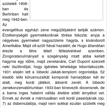
született 1908-
ban és
Berlinben halt
meg 1942-ben.
Az
evangélikus egyházi zene megújítójaként tartják számon.
Érzékenységét gyermekkorának törése fokozta: anyja a
négyéves gyermeket nagyszüleire hagyta, s kivándorolt
Amerikába. Majd ott szült fiával hazatért, de Hugo állandóan
érezte a félre tételt féltestvérével szemben.
Zongoratanulmányait a szegénység miatt abba kellett
hagynia egy időre, majd zenetanára, Carl Dupont szerzett
neki ösztöndíjat, hogy ígéretes tehetsége kibontakozzék.
1931 elején lett a lübecki Jakab-templom orgonistája. 52
kisebb lelki kórusmuzsikát komponál hamarjában két év
alatt, meg korál játékot, ádventi zenét. A lübecki
zenekonzervatóriumban 1933-ban kinevezik docensnek, de
a barna inges hatalmi váltás életére sötét árnyékot vet.
Ennek az évnek a márciusában volt korál passiójának (op.
7) az ősbemutatója, majd nem sokkal ezután születik meg