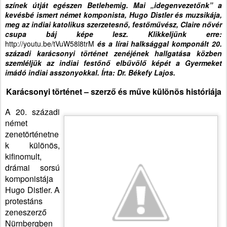
színek útját egészen Betlehemig. Mai „idegenvezetőnk” a
kevésbé ismert német komponista, Hugo Distler és muzsikája,
meg az indiai katolikus szerzetesnő, festőművész, Claire nővér
csupa báj képe lesz. Klikkeljünk erre:
http://youtu.be/tVuW58l8trM
és a lírai halksággal komponált 20.
századi karácsonyi történet zenéjének hallgatása közben
szemléljük az indiai festőnő elbűvölő képét a Gyermeket
imádó indiai asszonyokkal. Írta: Dr. Békefy Lajos.
Karácsonyi történet – szerző és műve különös históriája
A 20. századi
német
zenetörténetne
k különös,
kifinomult,
drámai sorsú
komponistája
Hugo Distler. A
protestáns
zeneszerző
Nürnbergben