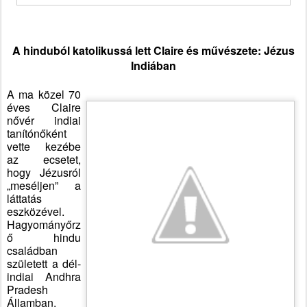
A hinduból katolikussá lett Claire és művészete: Jézus
Indiában
A ma közel 70
éves Claire
nővér indiai
tanítónőként
vette kezébe
az ecsetet,
hogy Jézusról
„meséljen” a
láttatás
eszközével.
Hagyományőrz
ő hindu
családban
született a dél-
indiai Andhra
Pradesh
Államban.