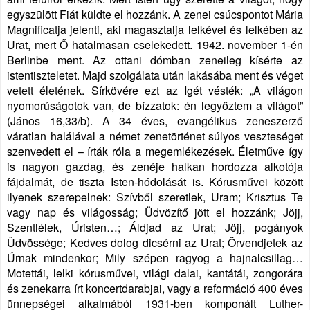
egyszülött Fiát küldte el hozzánk. A zenei csúcspontot Mária
Magnificatja jelenti, aki magasztalja lelkével és lelkében az
Urat, mert Ő hatalmasan cselekedett. 1942. november 1-én
Berlinbe ment. Az ottani dómban zeneileg kísérte az
istentiszteletet. Majd szolgálata után lakásába ment és véget
vetett életének. Sírkövére ezt az Igét vésték: „A
világon
nyomorúságotok van, de bízzatok: én legyőztem a világot”
(János 16,33/b). A 34 éves, evangélikus zeneszerző
váratlan halálával a német zenetörténet súlyos veszteséget
szenvedett el – írták róla a megemlékezések. Életműve így
is nagyon gazdag, és zenéje halkan hordozza alkotója
fájdalmát, de tiszta Isten-hódolását is. Kórusművei között
ilyenek szerepelnek: Szívből szeretlek, Uram; Krisztus Te
vagy nap és világosság; Üdvözítő jött el hozzánk; Jöjj,
Szentlélek, Úristen…; Áldjad az Urat; Jöjj, pogányok
Üdvössége; Kedves dolog dicsérni az Urat; Örvendjetek az
Úrnak mindenkor; Mily szépen ragyog a hajnalcsillag…
Motettái, lelki kórusművei, világi dalai, kantátái, zongorára
és zenekarra írt koncertdarabjai, vagy a reformáció 400 éves
ünnepségei alkalmából 1931-ben komponált Luther-