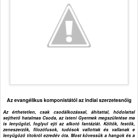
Az evangélikus komponistától az indiai szerzetesnőig
Az érthetetlen, csak csodálkozással, áhítattal, hódolattal
sejthető hatalmas Csoda, az isteni Gyermek megszületése ma
is lenyűgözi, foglyul ejti az alkotó fantáziát. Költők, festők,
zeneszerzők, filozófusok, tudósok vallottak és vallanak e
lenyűgöző titokról ezredév óta. Most kövessük a hangok és a