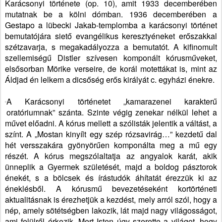
Karácsonyi története (op. 10), amit 1933 decemberében
mutatnak be a kölni dómban. 1936 decemberében a
Gestapo a lübecki Jakab-templomba a karácsonyi történet
bemutatójára siető evangélikus keresztyéneket erőszakkal
szétzavarja, s megakadályozza a bemutatót. A kifinomult
szellemiségű Distler szívesen komponált kórusműveket,
elsősorban Mörike verseire, de korál motettákat is, mint az
Áldjad én lelkem a dicsőség erős királyát c. egyházi énekre.
A Karácsonyi történetet „kamarazenei karakterű
oratóriumnak” szánta. Szinte végig zenekar nélkül lehet a
művet előadni. A kórus mellett a szólisták jelentik a váltást, a
színt. A „Mostan kinyílt egy szép rózsavirág…” kezdetű dal
hét versszakára gyönyörűen komponálta meg a mű egy
részét. A kórus megszólaltatja az angyalok karát, akik
ünneplik a Gyermek születését, majd a boldog pásztorok
énekét, s a bölcsek és írástudók áhítatát érezzük ki az
éneklésből. A kórusmű bevezetéseként kortörténeti
aktualitásnak is érezhetjük a kezdést, mely arról szól, hogy a
nép, amely sötétségben lakozik, lát majd nagy világosságot,
ami felülről érkezik. Mert Isten úgy szerette a világot, hogy