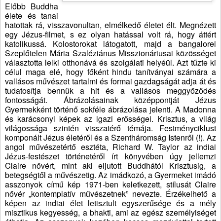
Előbb Buddha
élete és tanai
hatottak rá, visszavonultan, elmélkedő életet élt. Megnézett
egy Jézus-filmet, s ez olyan hatással volt rá, hogy áttért
katolikussá. Kolostorokat látogatott, majd a bangalorei
Szeplőtelen Mária Szaléziánus Misszionáriusai közösséget
választotta lelki otthonává és szolgálati helyéül. Azt tűzte ki
célul maga elé, hogy főként hindu tanítványai számára a
vallásos művészet tartalmi és formai gazdagságát adja át és
tudatosítja bennük a hit és a vallásos meggyőződés
fontosságát. Ábrázolásainak középpontját Jézus
Gyermekként történő sokféle ábrázolása jelenti. A Madonna
és karácsonyi képek az igazi erősségei. Krisztus, a világ
világossága szintén visszatérő témája. Festményciklust
komponált Jézus életéről és a Szentháromság Istenről (!). Az
angol művészetértő esztéta, Richard W. Taylor az indiai
Jézus-festészet történetéről írt könyvében úgy jellemzi
Claire nővért, mint aki eljutott Buddhától Krisztusig, a
betegségtől a művészetig. Az imádkozó, a Gyermeket imádó
asszonyok című kép 1971-ben keletkezett, stílusát Claire
nővér „kontemplatív művészetnek” nevezte. Érzékelhető a
képen az indiai élet letisztult egyszerűsége és a mély
misztikus kegyesség, a bhakti, ami az egész személyiséget