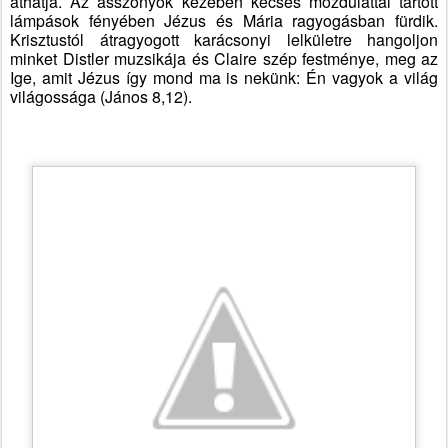
áthatja. Az asszonyok kezében kecses mozdulattal tartott
lámpások fényében Jézus és Mária ragyogásban fürdik.
Krisztustól átragyogott karácsonyi lelkületre hangoljon
minket Distler muzsikája és Claire szép festménye, meg az
Ige, amit Jézus így mond ma is nekünk: Én vagyok a világ
világossága (János 8,12).