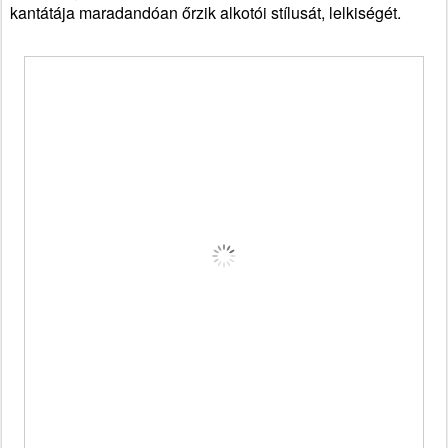
kantátája maradandóan őrzik alkotói stílusát, lelkiségét.