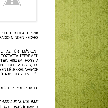
hallhatjuk beszédét hozzánk.
ítség a klímaváltozás okozta
elés. Fontos a katasztrófa-, és pánik
litikumtól túlzsúfolt és gyakran
októl elvonni figyelmünket valami
sal vagy Másra. Lehet ez személyes
n vagy Isten-csendben.
SZTALT CSODÁI TESZIK
S RÁDIÓ MINDEN KEDVES
 válhat, hogy ha megpróbáljuk
 DE AZ ÚR MÁSKÉNT
nkat. Valóságos felszabadulás-élmény,
LTOZTATTA TERVEMET.
 lehet a napi verkliből vagy
TEK. HISZEM, HOGY A
BBI IGEI, VERSES, ÉS
YEN LÉLEKKEL VAGYOK
 ÚJABB, KEGYELMÉTŐL
 ŐTŐLE ALKOTÓKRA ÉS
 AZZAL ÉLNI, ÚGY ESZI
lmában, ezért is nagy a