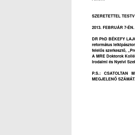
M
SZERETETTEL TESTV
A
J
2013. FEBRUÁR 7-ÉN.
Ne
DR PhD BÉKEFY LAJ
Mi
református lelkipásztor
L
felelős szerkesztő, „Pr
mí
A MRE Doktorok Koll
T
Irodalmi és Nyelvi Sze
a 
E
P.S.: CSATOLTAN
D
MEGJELENŐ SZÁMÁT.
Ne
Pá
vé
J
m
M
I
N
K
t
R
Or
K
5