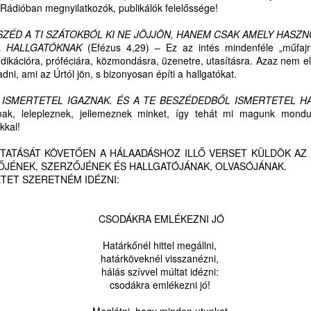
 Rádióban megnyilatkozók, publikálók felelőssége!
ZÉD A TI SZÁTOKBÓL KI NE JÖJJÖN, HANEM CSAK AMELY HASZN
A HALLGATÓKNAK
(Efézus 4,29) – Ez az intés mindenféle „műfajr
prédikációra, próféciára, közmondásra, üzenetre, utasításra. Azaz nem
BESZÉLŐ KÉPEK:
Beszélő képek:
AUG
AUG
ni, ami az Úrtól jön, s bizonyosan építi a hallgatókat.
4
4
SZENTLÉLEK ÉLŐ
Szentlélek
 ISMERTETEL IGAZNAK. ÉS A TE BESZÉDEDBŐL ISMERTETEL 
INTELLIGENCIÁRÓL
intelligenciáról kontra
nak, lelepleznek, jellemeznek minket, így tehát mi magunk mondu
KONTRA
Mesterséges
kkal!
MESTERSÉGES
Intelligenciáról
INTELLIGENCIÁRÓL
felnőtteknek,
TATÁSÁT KÖVETŐEN A HÁLAADÁSHOZ ILLŐ VERSET KÜLDÖK AZ
GYEREKEKNEK,
gyermekeknek
ŐJÉNEK, SZERZŐJÉNEK ÉS HALLGATÓJÁNAK, OLVASÓJÁNAK.
TET SZERETNÉM IDÉZNI:
FELNŐTTEKNEK,
MI MÁR ILYEN CSALÁD VAGYUNK – KIVIRÁGZIK A
UG
CSALÁDOKNAK (2.)
3
SZÓ LELKÜNKBEN ÉS LAPTOPUNKON IS
"A mesterséges intelligencia
SPIRITUÁLIS SZÜLINAPI BALLADÁVÁ
CSODÁKRA EMLÉKEZNI JÓ
korában még inkább szüksége
I MÁR ILYEN CSALÁD VAGYUNK – KIVIRÁGZIK A SZÓ
van mindannyiunknak az
Határkőnél hittel megállni,
elidegenülés ellen ható Isten-adta
határköveknél visszanézni,
ELKÜNKBEN ÉS LAPTOPUNKON IS
intelligenciára, lelki kultúrára, a
hálás szívvel múltat idézni:
klasszikus bibliai hármasra: élő
csodákra emlékezni jó!
PIRITUÁLIS SZÜLINAPI BALLADÁVÁ
hitre, kitartó reményre, létezés-
gördülékenységet segítő