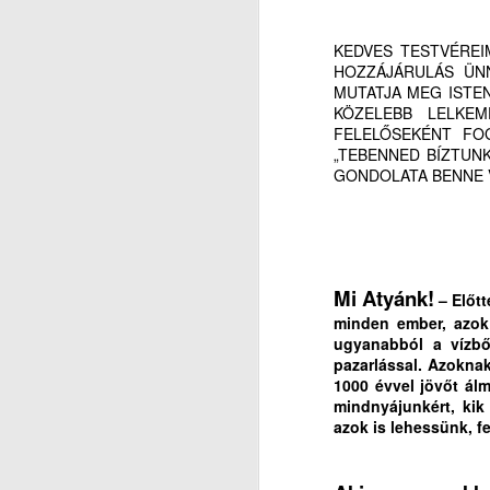
s
m
KEDVES TESTVÉREI
és
J
HOZZÁJÁRULÁS ÜN
r
MUTATJA MEG ISTE
KÖZELEBB LELKE
M
Dr
FELELŐSEKÉNT FO
V
„TEBENNED BÍZTUN
GONDOLATA BENNE V
Hi
in
(2
Mi Atyánk!
– Előtt
Ak
J
minden ember, azok 
ugyanabból a vízbő
e
pazarlással. Azoknak
M
1000 évvel jövőt álm
ak
V
mindnyájunkért, kik
azok is lehessünk, f
(L
Hi
P
in