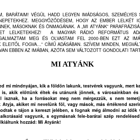
zolgatársainkhoz a Prédikáció/Prédikátorok Vasárnapjának beiktatása,
egtartása országos és helyi szinten. Az Úr vezesse átgondolásunkat,
M, BARÁTAIM! VÉGÜL HADD LEGYEN IMÁDSÁGOS, SZEMÉLYES 
MIKOR LESZ AZ IGE EGYHÁZÁBAN PRÉDIKÁCIÓ
 döntésünket, az Ő ügye javára. Imaáldásokkal és a Lélektől kapott
UL
NEPETEKHEZ. MEGGYŐZŐDÉSEM, HOGY AZ EMBER LELKÉT I
eménységgel, és köszönettel,
30
ÉS PRÉDIKÁTOR VASÁRNAP?
NNEK, MÁSOKNAK ÉS ÖNMAGÁNAK. A „MI ATYÁNK” PARAFRÁZISÁ
MET LELKETEKHEZ! A MAGYAR RÁDIÓ REFORMÁTUS ADÁ
IKOR LESZ AZ IGE EGYHÁZÁBAN PRÉDIKÁCIÓ ÉS PRÉDIKÁTOR
.
GALMAZTAM MEG ÉS OLVASTAM FEL 2000-BEN EZT AZ IM
ASÁRNAP?
K ELEITŐL FOGVA…” CÍMŰ ADÁSÁBAN. SZÍVEM MINDEN, MEGVÁ
AN EBBEN AZ IMÁBAN, AZÓTA SEM VÁLTOZOTT GONDOLATI TAR
rdesd az igét, állj elő vele alkalmas és alkalmatlan időben,
ts, fedj, buzdíts teljes béketűréssel és tanítással
MI ATYÁNK
Tim 4,2)
ed mi mindnyájan, kik a földön lakunk, testvérek vagyunk, mert k
i titeket hallgat, engem hallgat, és aki titeket megvet,
MIKOR LESZ AZ IGE EGYHÁZÁBAN PRÉDIKÁCIÓ
UL
is, akik előttünk éltek és utánunk jönnek, s városainkban és
30
ÉS PRÉDIKÁTOR VASÁRNAP?
l isznak, ha a forrásokat meg nem mérgezzük, s nem temetj
ngem vet meg; és aki engem vet meg, azt veti meg,
 Atyja, akiket mi nevelünk föl, vagy mások, más értékrend szerin
IKOR LESZ AZ IGE EGYHÁZÁBAN PRÉDIKÁCIÓ ÉS PRÉDIKÁTOR
odtak e tájon a kereszt jelében, s fognak még álmodni az idők 
i engem elküldött
ASÁRNAP?
 alkotásaid vagyunk, s egymásnak fele-barátai szép rendelésed
elkiáltunk hozzád: Mi Atyánk!
uk 10,16)
rdesd az igét, állj elő vele alkalmas és alkalmatlan időben,
annonicus Reformatus
ts, fedj, buzdíts teljes béketűréssel és tanítással