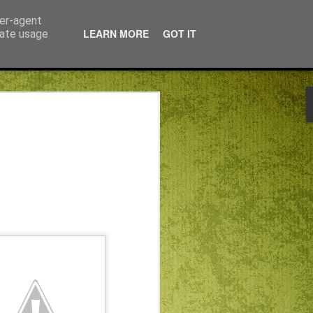
ser-agent
LEARN MORE
GOT IT
rate usage
 NAPOKBAN IS
TUNK VALAMIT…
NTES NYÁRI
D ANALÓG
ÁGBAN
 TANULHATUNK VALAMIT…
APIREND ANALÓG SZABADSÁGBAN
ománya Isten és a páratlan lehetőség: