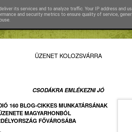
eliver its services and to analyze traffic. Your IP address and u
ormance and security metrics to ensure quality of service, gene
buse.
Fábián Tibor
FIKE blog
Kiss Gábor
Mihály Noémi Katalin
A FORRÓ
AUG
ÜZENET KOLOZSVÁRRA
5
TANULHA
KÜTYÜME
NAPIREN
SZABADS
CSODÁKRA EMLÉKEZNI JÓ
A FORRÓ NAPOKBAN IS
DIÓ 160 BLOG-CIKKES MUNKATÁRSÁNAK
KÜTYÜMENTES NYÁRI N
ÜZENETE MAGYARHONBÓL
RDÉLYORSZÁG FŐVÁROSÁBA
Kütyümentes napirend
Emberlétünk legnagyobb ad