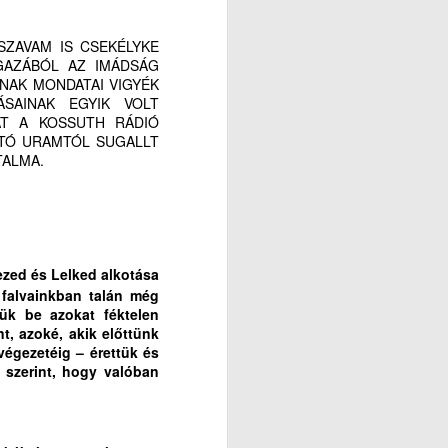
SZAVAM IS CSEKÉLYKE
GAZÁBÓL AZ IMÁDSÁG
NAK MONDATAI VIGYÉK
SAINAK EGYIK VOLT
ÁT A KOSSUTH RÁDIÓ
LTÓ URAMTÓL SUGALLT
TALMA.
ezed és Lelked alkotása
 falvainkban talán még
ük be azokat féktelen
t, azoké, akik előttünk
végezetéig – érettük és
 szerint, hogy valóban