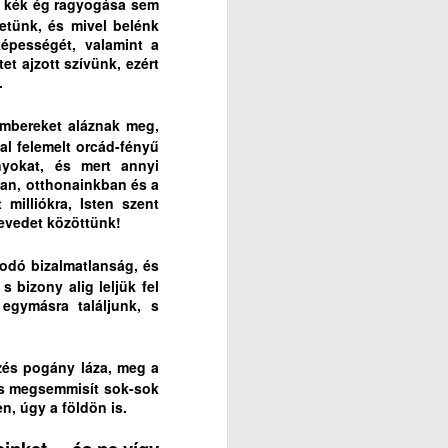
a kék ég ragyogása sem
hetünk, és mivel belénk
épességét, valamint a
t ajzott szívünk, ezért
.
mbereket aláznak meg,
al felemelt orcád-fényű
nyokat, és mert annyi
an, otthonainkban és a
milliókra, Isten szent
evedet közöttünk!
kodó bizalmatlanság, és
bizony alig leljük fel
 egymásra találjunk, s
rzés pogány láza, meg a
 és megsemmisít sok-sok
n, úgy a földön is.