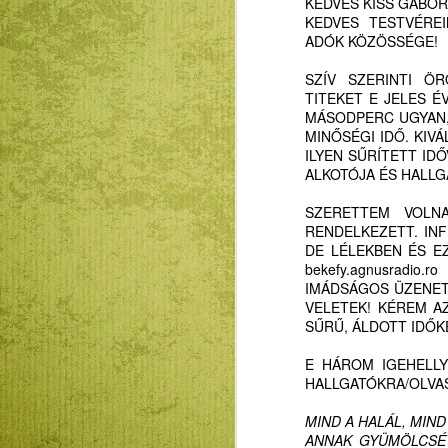
KEDVES KISS GÁBOR
KEDVES TESTVÉRE
ADÓK KÖZÖSSÉGE!
SZÍV SZERINTI Ö
TITEKET E JELES 
MÁSODPERC UGYAN,
MINŐSÉGI IDŐ. KIV
ILYEN SŰRÍTETT IDŐ
ALKOTÓJA ÉS HALLG
SZERETTEM VOLN
RENDELKEZETT. IN
DE LÉLEKBEN ÉS E
bekefy.agnusradio
IMÁDSÁGOS ÜZENET
VELETEK! KÉREM A
SŰRŰ, ÁLDOTT IDŐK
E HÁROM IGEHELLY
HALLGATÓKRA/OLVA
MIND A HALÁL, MIND
ANNAK GYÜMÖLCSÉ