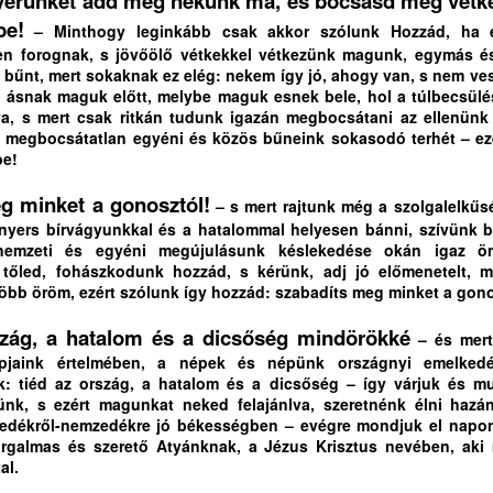
erünket add meg nékünk ma, és bocsásd meg vétke
be!
t az idő, hogy uralkodjunk az eszközeink felett,
– Minthogy leginkább csak akkor szólunk Hozzád, ha é
en forognak, s jövőölő vétkekkel vétkezünk magunk, egymás és
előtt azok uralkodnának rajtunk.”
bűnt, mert sokaknak ez elég: nekem így jó, ahogy van, s nem ve
LETTERA DOXOLOGICA --- ISTENT MAGASZTALÓ
UL
ot ásnak maguk előtt, melybe maguk esnek bele, hol a túlbecsül
20
ŐSZINTE, NYÍLT LEVÉL
gusztus elején elektronikus kötet formájában megjelenik e sorok írója
va, s mert csak ritkán tudunk igazán megbocsátani az ellenünk
nyvsorozatának első kötete. A sorozat címe: A digitális túlélés
ORSRAJZOLATOK
 megbocsátatlan egyéni és közös bűneink sokasodó terhét – ezé
ciklopédiája – teológiai stratégiai vázlat a jövőért.
be!
ETTERA DOXOLOGICA
g minket a gonosztól!
– s mert rajtunk még a szolgalelkűs
STENT MAGASZTALÓ ŐSZINTE,
yers bírvágyunkkal és a hatalommal helyesen bánni, szívünk b
 nemzeti és egyéni megújulásunk késlekedése okán igaz ön
YÍLT LEVÉL
e tőled, fohászkodunk hozzád, s kérünk, adj jó előmenetelt, 
 több öröm, ezért szólunk így hozzád: szabadíts meg minket a gono
dás-békesség Istentől!
Isten azbesztruhája a menedékünk - 3875 HELYEN
UL
szág, a hatalom és a dicsőség mindörökké
– és mert
 Olvasókkal, Lelkésztestvérekkel, Barátaimmal együtt szeretettel
19
LÁNGOL FÖLDÜNK
pjaink értelmében, a népek és népünk országnyi emelkedésé
öszöntöm Önt, Erdélyországnak Bethlen Gábor Nagyságos Fejedelem
k: tiéd az ország, a hatalom és a dicsőség – így várjuk és m
a Nemes és Tiszteletes Református Prédikátorai között, úgy is, mint
875
ünk, s ezért magunkat neked felajánlva, szeretnénk élni hazá
kiváló és Erdély-gyarapító érdemes gr. Teleky család sarját, az Ige és
dékről-nemzedékre jó békességben – evégre mondjuk el napon
eformátus népünk szolgálatában.
ihűl a szó. A műholdak szeme
irgalmas és szerető Atyánknak, a Jézus Krisztus nevében, aki 
al.
tét tüzek pontjait számlálja.