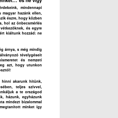
inket… és ne vígy
rdekeink, mindennapi
 magyar hazánk ellen,
szik észre, hogy közben
és, hol az önbecsmérlés
 vétkezőknek, és egyre
rt kiáltunk hozzád: ne
ég árnya, s még mindig
álványozó tévelygéseit
ismeretet és nemzeti
meg azt, hogy utunkon
sztól!
 hinni akarunk hitünk,
ben, teljes szívvel,
unkáljuk a te országod
nk, házunk, egyházunk
ta mindezt bizalommal
megtanított minket így