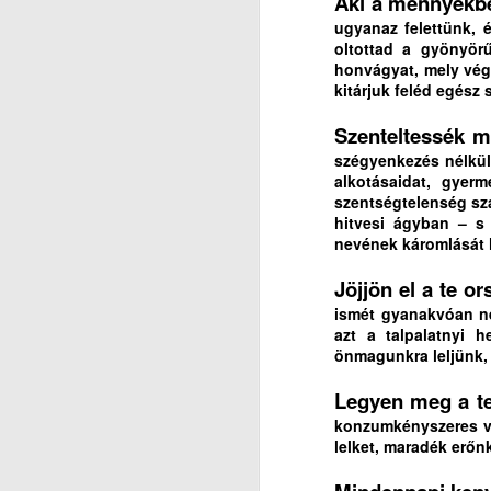
Aki a mennyekb
É
(2
ugyanaz felettünk, é
oltottad a gyönyör
ig
Ak
honvágyat, mely végt
J
kitárjuk feléd egés
M
e
Szenteltessék m
ak
T
szégyenkezés nélkül 
alkotásaidat, gyer
(L
T
szentségtelenség sz
hitvesi ágyban – s 
P
E
nevének káromlását 
É
Fő
Jöjjön el a te o
ig
ismét gyanakvóan né
T
J
azt a talpalatnyi h
ab
M
önmagunkra leljünk, h
m
M
el
E
Legyen meg a te
konzumkényszeres vak
„A
lelket, maradék erőn
a