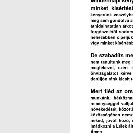
Mindennapi keny
minket kísértés
It
kenyerünk veszélyb
mi
meg sem gondolva a 
J
áthidalhatatlan árk
Au
forgószelétől sodor
kö
S
nehezebben cipeljük
en
vígy minket kísértés
L
De szabadíts me
I
nem tanultunk meg n
megfékezni, ezért
N
önvizsgálatot kérv
derüljön ránk kicsit
Ál
J
Mert tiéd az or
Az
munkánk, hétközna
k
reménységgel vallju
ót
3
növekedését között
a 
közösségében nemze
r
K
neked, jövőt hozó, 
imádkozni a Lélek ált
sö
Ámen.