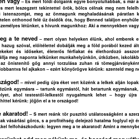
en vagy
– És mert földi dolgaink egyre bonyolultabbak, s már 
vente egy vasárnapon legyen könyörgés és hálaadás
Tim 4,2)
s mert leszegzett tekintettel örök, bölcs célnak meg nem felel
ű istenszomjat, meg az önmagunk meghaladásának páratlan k
ehirdetésért, prédikátorokért
i titeket hallgat, engem hallgat, és aki titeket megvet,
elen otthonod felé űz ősidők óta, hogy Benned találjon enyhűlete
TESTVÉRI SZÓ TŐKÉS LÁSZLÓHOZ TUSVÁNYOSI
UL
z személyes létünket, s hívunk magunkhoz: Aki a mennyekben vagy
26
BESZÉDE ÉS A REFORMÁTUS EMLÉKEZET-
ikor van alkalom és idő a gyülekezetekben, az Ige
ngem vet meg; és aki engem vet meg, azt veti meg,
KULTÚRA KAPCSÁN
eg a te neved
– mert olyan helyeken élünk, ahol emberek e
i engem elküldött
ESTVÉRI SZÓ TŐKÉS LÁSZLÓHOZ
hazug szóval, előítélettel dobálják meg a föld porából kezed ált
mekeket és időseket, életerős férfiakat és élethordozó asszo
uk 10,16)
USVÁNYOSI BESZÉDE ÉS A REFORMÁTUS
állja meg naponta lelkünket munkahelyünkön, útközben, iskolákb
az önistenítő gőg annyi torzulása zuhan rá tömegjárványként 
annonicus Reformatus
MLÉKEZET-KULTÚRA KAPCSÁN
lobbantva fel ajkakon – ezért könyörögve kérünk: szenteld meg n
vente egy vasárnapon legyen könyörgés és hálaadás
tiszteletű Püspök Úr!
rszágod!
– mivel pedig újra éket vert közénk a lelkek alján lopa
ehirdetésért, prédikátorokért
zünk egymásra – tartunk egymástól, hát betartunk egymásnak, s 
öbb évtizednyi levelezésünk megszakadása sem tud megakadályozni
MI A TEENDŐNK A HIT ÉS A MESTERSÉGES
UL
elyet, ahol testestől-lelkestől nyugalmunk lehet – hogy újra
ban, hogy elemző, történet-antropológiai, történetteológiai
25
INTELLIGENCIA ETIKUS VISZONYÁÉRT?
ikor van alkalom és idő a gyülekezetekben, az Ige
ittel kérünk: jöjjön el a te országod!
agaslatokon megszólaló-megszólító tusványosi beszédére az
I A TEENDŐNK A HIT ÉS A MESTERSÉGES INTELLIGENCIA
ismerés és a köszönet formális-udvarias szavain túl is ne reflektáljak.
TIKUS VISZONYÁÉRT?
 akaratod!
– S mert reánk tör pusztító utálatosságként a sze
 vásárlási görcs, s a profitéhség delejező hatalma foglyul ejt
 technológia hálót sző,
kkel felfohászkodunk: legyen meg a te akaratod! Amint a mennybe
 Szent Lélek azonban szabadságot ad.