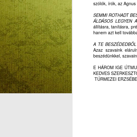
szólók, írók, az Agnus
SEMMI ROTHADT BES
ÁLDÁSOS LEGYEN 
állításra, tanításra, 
BESZÉLŐ KÉPEK
AUG
hanem azt kell továbbad
5
HÁROM NYELVEN:
A TE BESZÉDEDBŐL
SZENTLÉLEK ÉLŐ
Azaz szavaink elárul
INTELLIGENCIÁRÓL
beszédünkkel, szavain
KONTRA
MESTERSÉGES
E HÁROM IGE ÚTMU
INTELLIGENCIÁRÓL
KEDVES SZERKESZT
TÚRMEZEI ERZSÉBE
GYEREKEKNEK,
A
FELNŐTTEKNEK
BESZÉLŐ KÉPEK:
SZENTLÉLEK ÉLŐ
M
INTELLIGENCIÁRÓL KONTRA
MESTERSÉGES
L
INTELLIGENCIÁRÓL
GYEREKEKNEK,
S
FELNŐTTEKNEK