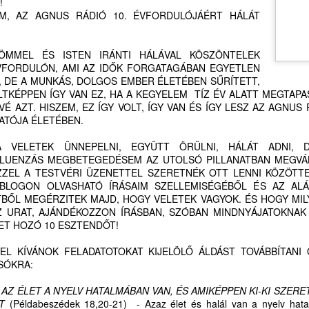
!
beszélhetünk Hozzá, s meg
IM, AZ AGNUS RÁDIÓ 10. ÉVFORDULÓJÁÉRT HÁLÁT
Különösképpen is nagy seg
forróságban a figyelemelter
újságírástól, médiától, a po
RÖMMEL ÉS ISTEN IRÁNTI HÁLÁVAL KÖSZÖNTELEK
túldramatizált álhírzuhatag
ÉVFORDULÓN, AMI AZ IDŐK FORGATAGÁBAN EGYETLEN
mással, másra. Valaki Más
 DE A MUNKÁS, DOLGOS EMBER ÉLETÉBEN SŰRÍTETT,
emberi kapcsolat keretébe
ÁLTKÉPPEN ÍGY VAN EZ, HA A KEGYELEM TÍZ ÉV ALATT MEGTAPA
VÉ AZT. HISZEM, EZ ÍGY VOLT, ÍGY VAN ÉS ÍGY LESZ AZ AGNU
De hogyan?
ATÓJA ÉLETÉBEN.
Hosszútávon is hasznunkra
A VELETEK ÜNNEPELNI, EGYÜTT ÖRÜLNI, HÁLÁT ADNI,
átprogramozni napi rutinjai
FLUENZÁS MEGBETEGEDÉSEM AZ UTOLSÓ PILLANATBAN MEGVÁ
megkönnyebbülés, felderülés
ZZEL A TESTVÉRI ÜZENETTEL SZERETNÉK OTT LENNI KÖZÖTTE
megszokottságból kilépni.
.ro BLOGON OLVASHATÓ ÍRÁSAIM SZELLEMISÉGÉBŐL ÉS AZ ALÁ
BŐL MEGÉRZITEK MAJD, HOGY VELETEK VAGYOK. ÉS HOGY MIL
Z URAT, AJÁNDÉKOZZON ÍRÁSBAN, SZÓBAN MINDNYÁJATOKNAK
ET HOZÓ 10 ESZTENDŐT!
EL KÍVÁNOK FELADATOTOKAT KIJELÖLŐ ÁLDÁST TOVÁBBÍTANI
SÓKRA:
 AZ ÉLET A NYELV HATALMÁBAN VAN, ÉS AMIKÉPPEN KI-KI SZERET
T
(Példabeszédek 18,20-21) - Azaz élet és halál van a nyelv hata