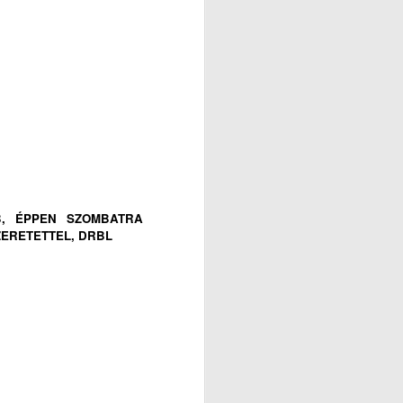
B, ÉPPEN SZOMBATRA
ZERETETTEL, DRBL