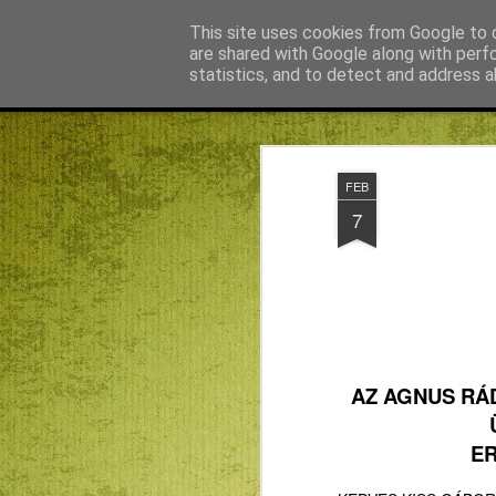
Békefy Lajos
This site uses cookies from Google to d
are shared with Google along with perf
statistics, and to detect and address a
Magazine
Főoldal
Agnus blog főoldal
Bagdán Zsuzsi
FEB
7
AZ AGNUS RÁ
E