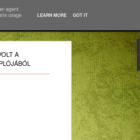
ser-agent
LEARN MORE
GOT IT
rate usage
ATOK,
VOLT A
GÉSEK
APLÓJÁBÓL
TUSKÉNT
HORKAI OLVASÁSA
.) -- METAFIZIKA
ÉG AZ ISTEN
ÁJDALMÁVAL
NGÉSEK REFORMÁTUSKÉNT
SA KÖZBEN (1.)