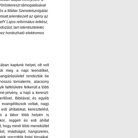
r Vöröskereszt támogatásával
 a Máltai Szeretetszolgálat.
att jelentkezett az igény az
efY Lajos református lelkész,
st, tart istentiszteletet,
khez hordozható elektromos
ában kaptunk helyet, ott volt
ltük meg a napi teendőket,
angárépületet rendeztük be
 hosszú tornatermi, alacsony
 falfelületre felkerült a több
é-jelvény, a hajó a kereszt-
terítővel, Bibliával, és egyéb
 evangélikusok voltak, nagy
 esti áhítatokat, keresztelést,
n és a tábor több helyén is
-kor, reggeli és esti áhítat
t, hogy minél több menekültet
ást, imádságot, hangszeres,
akik vonzották fiatal társaikat.