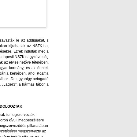
zavazták le az addigiakat, s
okan kijuthattak az NSZK-ba,
lésekre. Ezrek indultak meg a
a budapesti NSZK nagykövetség
k az elviselhetővé tételében.
gyar kormány, és az érintett
ébánia kertjében, ahol
Kozma
s tábor. De ugyanígy befogadó
 a „Lager3”, a hármas tábor, a
 DOLGOZTAK
zak is megszervezték
soron kívüli megbeszélésre
a megszerveződés pillanatában
ezetésével megszervezte az
orban tudják elhelyezni: a