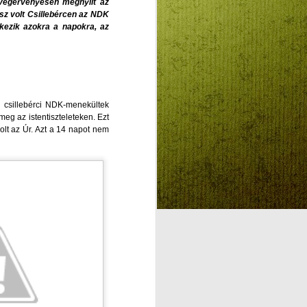
 végérvényesen megnyílt az
ész volt Csillebércen az NDK
ékezik azokra a napokra, az
Beszélő képek:
AUG
4
Szentlélek
intelligenciáról kontra
Mesterséges
Intelligenciáról
 a csillebérci NDK-menekültek
felnőtteknek,
meg az istentiszteleteken. Ezt
olt az Úr. Azt a 14 napot nem
gyermekeknek