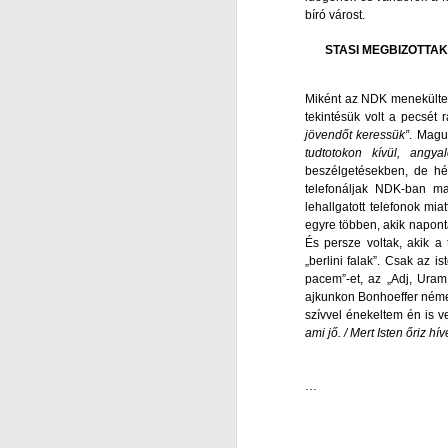
bíró várost.
ig
T
J
ab
STASI MEGBIZOTTA
M
m
M
el
E
Miként az NDK menekültek, 
tekintésük volt a pecsét 
„A
jövendőt keressük”
. Magun
tudtotokon kívül, angy
a
beszélgetésekben, de hét
telefonáljak NDK-ban mar
lehallgatott telefonok mia
It
egyre többen, akik napont
És persze voltak, akik a 
mi
J
„berlini falak”. Csak az i
pacem”-et, az „Adj, Uram
Au
ajkunkon Bonhoeffer német 
kö
S
szívvel énekeltem én is ve
en
ami jő. / Mert Isten őriz hí
L
I
…
N