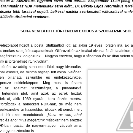
nekült át Ausztriába. Egyetlen lövés sem dördült. Szeptember 11-én pedig
államhatár az NDK menekültek ezrei előtt... Dr. Békefy Lajos református lelk
ozója több társával együtt. Lelkészi naplója szerkesztett változatával eml
BESZÉLŐ KÉPEK
BESZÉLŐ KÉPEK:
AUG
AUG
t különös történelmi exodusra.
5
4
HÁROM NYELVEN:
SZENTLÉLEK ÉLŐ
SZENTLÉLEK ÉLŐ
INTELLIGENCIÁRÓL
SOHA NEM LÁTOTT TÖRTÉNELMI EXODUS A SZOCIALIZMUSBÓL
INTELLIGENCIÁRÓL
KONTRA
KONTRA
MESTERSÉGES
elezőlapot hozott a posta. Stuttgartból jött, az akkor 19 éves Torsten írta, aki
MESTERSÉGES
INTELLIGENCIÁRÓL
ős énekes szolgáló csapatunknak. Gitározott és az imákat olvasta fel áhítatainkon, 
 Megérkeztünk, dolgozunk!... Nagyon éreztem, hogy a táborban és az úton velem v
INTELLIGENCIÁRÓL
GYEREKEKNEK,
nk is történelmet írtunk volna”.
GYEREKEKNEK,
FELNŐTTEKNEK,
SZÜLETÉSNAPI KÖSZÖNTŐ - ELHOZTAD
UG
 történt az addig soha nem látott nagy kivonulás,
FELNŐTTEKNEK
CSALÁDOKNAK (2.)
3
pai exodus, de mintha tegnap lett volna. Valóban
MAGADDAL A MÓZES-HEGY SZENTSÉG-ILLATÁT
den pillanata szívünkbe és emlékezetünkbe.
BESZÉLŐ KÉPEK:
"A mesterséges intelligencia
ZÜLETÉSNAPI KÖSZÖNTŐ
persze sokféleképpen. Még most is érzem
SZENTLÉLEK ÉLŐ
korában még inkább szüksége
 az izgalmat, feszültséget, a pillanatokká
INTELLIGENCIÁRÓL KONTRA
van mindannyiunknak az
LHOZTAD SOK KÁRPÁT-HAZAI GYÜLEKEZETNEK, ÉS NEKEM IS
t történelmi időt, amit azok az ezrek hoztak
MESTERSÉGES
elidegenülés ellen ható Isten-adta
 MÓZES-HEGY SZENTSÉG-ILLATÁT
tek át, akik 1989 nyarán, kora őszén merész
INTELLIGENCIÁRÓL
intelligenciára, lelki kultúrára, a
t fordítottak a honeckeri NDK-nak, de még nem
GYEREKEKNEK,
klasszikus bibliai hármasra: élő
dves Klaudia! Két világrajövetelt éltél meg, a harmadik még hátra
érkeznek-e új hazájukba. Eljöttek otthonról, mert
FELNŐTTEKNEK
hitre, kitartó reményre, létezés-
n. A biológiait, aminek napját, augusztus 4-ét ma ünnepeljük, s
jci író ezen mondatának: „
Haza ott van, ahol
gördülékenységet segítő
öszönjük meg életedet Teremtő és Gondviselő Urunknak,
et, és ahol mi is megértünk másokat
” nem érezték
SPEAKING PICTURES: THE
szeretetre.
DK-ban igazát, de nagyon-nagyon vágytak arra,
egemlékezve Édesanyádról és Édesapádról is.
LIVING INTELLIGENCE OF THE
z legyen számukra is.