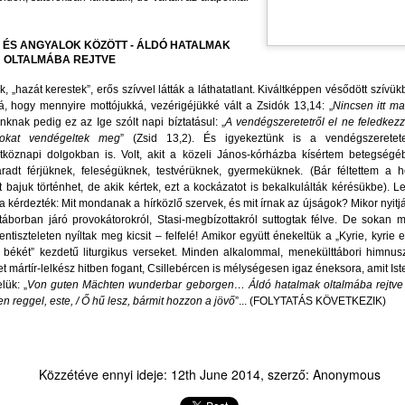
ehirdetésért, prédikátorokért
öbb évtizednyi levelezésünk megszakadása sem tud megakadályozni
MI A TEENDŐNK A HIT ÉS A MESTERSÉGES
UL
ban, hogy elemző, történet-antropológiai, történetteológiai
25
INTELLIGENCIA ETIKUS VISZONYÁÉRT?
K ÉS ANGYALOK KÖZÖTT - ÁLDÓ HATALMAK
ikor van alkalom és idő a gyülekezetekben, az Ige
agaslatokon megszólaló-megszólító tusványosi beszédére az
OLTALMÁBA REJTVE
I A TEENDŐNK A HIT ÉS A MESTERSÉGES INTELLIGENCIA
ismerés és a köszönet formális-udvarias szavain túl is ne reflektáljak.
TIKUS VISZONYÁÉRT?
„hazát kerestek”, erős szívvel látták a láthatatlant. Kiváltképpen vésődött szívü
rá, hogy mennyire mottójukká, vezérigéjükké vált a Zsidók 13,14: „
Nincsen itt m
 technológia hálót sző,
knak pedig ez az Ige szólt napi bíztatásul: „
A vendégszeretetről el ne feledkezz
alokat vendégeltek meg
” (Zsid 13,2). És igyekeztünk is a vendégszeretetet
 Szent Lélek azonban szabadságot ad.
köznapi dolgokban is. Volt, akit a közeli János-kórházba kísértem betegségébe
adt férjüknek, feleségüknek, testvérüknek, gyermeküknek. (Bár féltettem a ho
tt bajuk történhet, de akik kértek, ezt a kockázatot is bekalkulálták kérésükbe). L
t az idő, hogy uralkodjunk az eszközeink felett,
a kérdezték: Mit mondanak a hírközlő szervek, és mit írnak az újságok? Mikor nyitj
táborban járó provokátorokról, Stasi-megbízottakról suttogtak félve. De sokan m
előtt azok uralkodnának rajtunk.”
LETTERA DOXOLOGICA --- ISTENT MAGASZTALÓ
UL
stentiszteleten nyíltak meg kicsit – felfelé! Amikor együtt énekeltük a „Kyrie, kyrie
20
ŐSZINTE, NYÍLT LEVÉL
 békét” kezdetű liturgikus verseket. Minden alkalommal, menekülttábori himnusz
gusztus elején elektronikus kötet formájában megjelenik e sorok írója
mártír-lelkész hitben fogant, Csillebércen is mélységesen igaz éneksora, amit Iste
nyvsorozatának első kötete. A sorozat címe: A digitális túlélés
ORSRAJZOLATOK
lük: „
Von guten Mächten wunderbar geborgen… Áldó hatalmak oltalmába rejtve /
ciklopédiája – teológiai stratégiai vázlat a jövőért.
ven reggel, este, / Ő hű lesz, bármit hozzon a jövő
”... (FOLYTATÁS KÖVETKEZIK)
ETTERA DOXOLOGICA
STENT MAGASZTALÓ ŐSZINTE,
Közzétéve ennyi ideje:
12th June 2014
, szerző: Anonymous
YÍLT LEVÉL