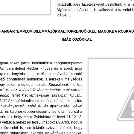
i titeket hallgat, engem hallgat, és aki titeket megvet,
Illusztrált, igés füzetecskéket osztottunk ki a
MIKOR LESZ AZ IGE EGYHÁZÁBAN PRÉDIKÁCIÓ
UL
Atyánkkal, az Apostoli Hitvallással, a szerete
30
ÉS PRÉDIKÁTOR VASÁRNAP?
ngem vet meg; és aki engem vet meg, azt veti meg,
Igéivel…
IKOR LESZ AZ IGE EGYHÁZÁBAN PRÉDIKÁCIÓ ÉS PRÉDIKÁTOR
i engem elküldött
ASÁRNAP?
HANGÁRTEMPLOM DILEMMÁZÓKKAL,TÖPRENGŐKKEL, MAGUKBA ROSKAD
uk 10,16)
rdesd az igét, állj elő vele alkalmas és alkalmatlan időben,
IMÁDKOZÓKKAL
annonicus Reformatus
ts, fedj, buzdíts teljes béketűréssel és tanítással
vente egy vasárnapon legyen könyörgés és hálaadás
Tim 4,2)
nagyon sokan jöttek, betöltötték a hangártemplomot
Az igehirdetést Hecker Frigyes és e sorok írója
ehirdetésért, prédikátorokért
i titeket hallgat, engem hallgat, és aki titeket megvet,
TESTVÉRI SZÓ TŐKÉS LÁSZLÓHOZ TUSVÁNYOSI
ány volt: tenyérbe temetkező arcok, távolba meredő
UL
 idéző gondterhelt homlokok, a lelkeken mélységes
26
BESZÉDE ÉS A REFORMÁTUS EMLÉKEZET-
ikor van alkalom és idő a gyülekezetekben, az Ige
ngem vet meg; és aki engem vet meg, azt veti meg,
ogy sokan megfogalmazták: „
Kiutasítanak minket,
KULTÚRA KAPCSÁN
a? Mi lesz velünk? Továbbmehetünk, s mi van az
i engem elküldött
ESTVÉRI SZÓ TŐKÉS LÁSZLÓHOZ
eddig lehet kisgyermekekkel sátrakban kihúzni,
akák
”. Az első istentiszteleten és az áhítatokon Isten
uk 10,16)
övevénysorsról szóló ó-, és újszövetségi Igéket
USVÁNYOSI BESZÉDE ÉS A REFORMÁTUS
1). És különösképpen élesen világította meg ezt a
annonicus Reformatus
tvéreink helyzetét a Zsidókhoz írt levél 11-12-13.
MLÉKEZET-KULTÚRA KAPCSÁN
ra vettük a nehéz és feszült napokban. Arról, hogy a
a jövendőt Istenre tekintő szívvel, átélték, hogy
vente egy vasárnapon legyen könyörgés és hálaadás
tiszteletű Püspök Úr!
ldön, sátorokban lakoztak, de várták az alapokkal