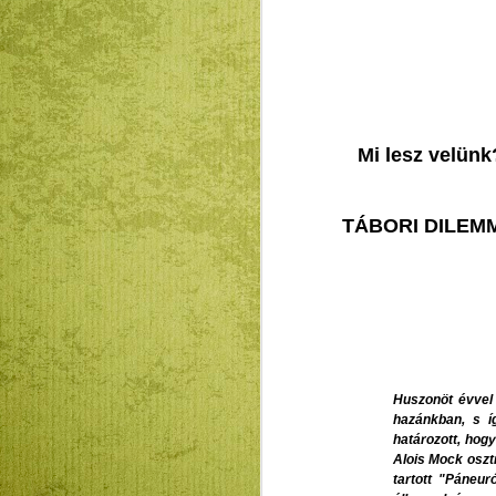
Mi lesz velün
TÁBORI DILEM
Huszonöt évvel 
hazánkban, s í
határozott, hog
Alois Mock oszt
tartott "Páneu