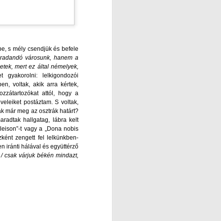
kbe, s mély csendjük és befele
aradandó városunk, hanem a
etek, mert ez által némelyek,
 gyakorolni: lelkigondozói
n, voltak, akik arra kértek,
zzátartozókat attól, hogy a
eveleiket postáztam. S voltak,
ák már meg az osztrák határt?
aradtak hallgatag, lábra kelt
 eleison”-t vagy a „Dona nobis
ként zengett fel lelkünkben-
n iránti hálával és együttérző
 csak várjuk békén mindazt,