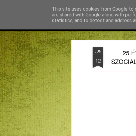
Békefy Lajos
This site uses cookies from Google to d
are shared with Google along with perf
statistics, and to detect and address a
Magazine
Főoldal
Agnus blog főoldal
Bagdán Zsuzsi
25 
JUN
12
SZOCIAL