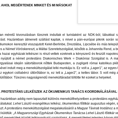
MI MÁR ILYEN CSALÁD VAGYUNK – KIVIRÁGZIK A
UG
HOLY SPIRIT VERSUS
, AHOL MEGÉRTENEK MINKET ÉS MI MÁSOKAT
3
ARTIFICIAL INTELLIGENCE FOR
SZÓ LELKÜNKBEN ÉS LAPTOPUNKON IS
CHILDREN AND ADULTS
SPIRITUÁLIS SZÜLINAPI BALLADÁVÁ
I MÁR ILYEN CSALÁD VAGYUNK – KIVIRÁGZIK A SZÓ
IMMAGINI PARLANTI:
L'INTELLIGENZA VIVA DELLO
ELKÜNKBEN ÉS LAPTOPUNKON IS
SPIRITO SANTO CONTRO
n méretű kivonulásban tízezrek indultak el turistaként az NDK-ból, lábukkal s
L'INTELLIGENZA ARTIFICIALE
zást. Hazánkban átmeneti szállást kaptak, s mivel a pán-európai piknik során s
PIRITUÁLIS SZÜLINAPI BALLADÁVÁ
PER BAMBINI E ADULTI
iumokon keresztül visszajutott Kelet-Berlinbe, Drezdába, Lipcsébe és más telepü
 és a Német Vöröskereszt, a Máltai Szeretetszolgálat, később a Johannita Rend, 
STENÜNK KIFÜRKÉSZHETETLEN AKARATÁBÓL
A mesterséges intelligencia
a hazai egyházak lelkészei is részt vettek ezeknek a kényszerű és feszült napokna
korában még inkább szüksége
 nyújtott a német protestáns Diakonisches Werk = Diakóniai Szolgálat is. A ma
ZÜLETÉSNAPUNK KÉT EGYMÁST KÖVETŐ NAPRA,
KINCS, SZÉP GYÖNGYÖK, ÖRÖM LÉLEK-
UG
van mindannyiunknak az
gyalásai idején sátortáborok nőttek Budapesten, a zugligeti római katolikus pl
2
elidegenülés ellen ható Isten-adta,
HARMATOS VASÁRNAPJÁRA - LEVELEK AZ
ével indult meg a menekültszolgálat lelki munkája is. Ez volt a „Lager1”, az egye
UGUSZTUS 3-4-RE ESIK FÖLDI ÚTUNK VÉGÉIG.
élő Szentlélek intelligenciára, lelki
ÜVEGTENGER MELLŐL (5.)
az egykori csillabérci úttörőtábor is, ez lett a „Lager2”, a kettes tábor. S volt még
kult
dülőtábor. Tízezres nagyságrendű menekültáradat töltötte fel ezeket a helyeket.
k kedves testvéri, rokoni, baráti,
EVELEK AZ ÜVEGTENGER MELLŐL
t-, és eszmetársi jókívánságért hálát adva
.)
A PROTESTÁNS LELKÉSZEK AZ ÖKUMENIKUS TANÁCS KOORDINÁLÁSÁVAL
hazánkban addig nem tapasztalt különös menekülthelyzetben a protestáns egyhá
unknak, egyfelől az alábbi balladával kívánom
INCS, SZÉP GYÖNGYÖK, ÖRÖM LÉLEK-HARMATOS
álatukat.
Lehel László
evangélikus lelkész, ökumenikus főtitkár augusztus végén, 
ASÁRNAPJÁRA
észt. A protestáns menekültszolgálat megalakulásáról a Magyar Távirati Irodához 
öszönteni zarándoktársamat,
 küldtük: „
A Magyarországi Egyházak Ökumenikus Tanácsa Lehel László főtitkár v
óta Isten Szentlelke megajándékozott a lelki perspektívaváltás
ő menekültek közötti lelkigondozói szolgálatot. A menekülteket jelenleg három táb