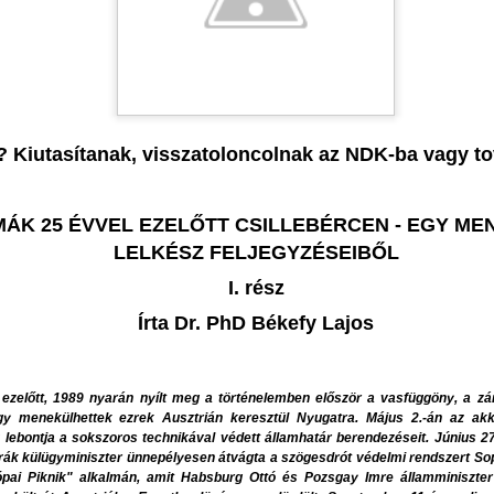
METAFIZIKA ELLENESSÉ
Sokan sokféleképpen vélek
Nobel-dijasról, Krasznahork
róla, hogy egyáltalán nem i
darabjait. Egyházi körökben
rosszindulatúan fogalmazó
k? Kiutasítanak, visszatoloncolnak az NDK-ba vagy 
szégyellnivaló elfogultságg
kegyességi csoporton belül
találkozni. Ezek mind arra
Kollégiuma egykori Irodalm
MÁK 25 ÉVVEL EZELŐTT CSILLEBÉRCEN - EGY 
nekiálljak munkássága mél
LELKÉSZ FELJEGYZÉSEIBŐL
I. rész
Írta Dr. PhD Békefy Lajos
ezelőtt, 1989 nyarán nyílt meg a történelemben először a vasfüggöny, a zá
gy menekülhettek ezrek Ausztrián keresztül Nyugatra. Május 2.-án az 
y lebontja a sokszoros technikával védett államhatár berendezéseit. Június 
rák külügyminiszter ünnepélyesen átvágta a szögesdrót védelmi rendszert So
rópai Piknik" alkalmán, amit Habsburg Ottó és Pozsgay Imre államminiszt