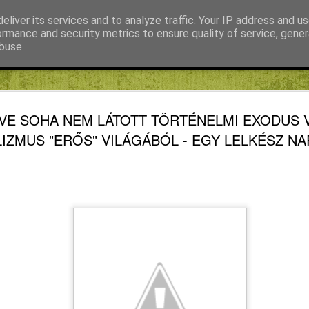
eliver its services and to analyze traffic. Your IP address and u
ormance and security metrics to ensure quality of service, gene
buse.
Fábián Tibor
FIKE blog
Kiss Gábor
Mihály Noémi Katalin
KVARCOL
AUG
ÉVE SOHA NEM LÁTOTT TÖRTÉNELMI EXODUS 
7
TÖPREN
IZMUS "ERŐS" VILÁGÁBÓL - EGY LELKÉSZ N
REFORMÁ
KRASZNA
KÖZBEN (1
ELLENESS
HIÁNY F
KVARCOLATOK, TÖPRE
KRASZNAHORKAI OLVASÁ