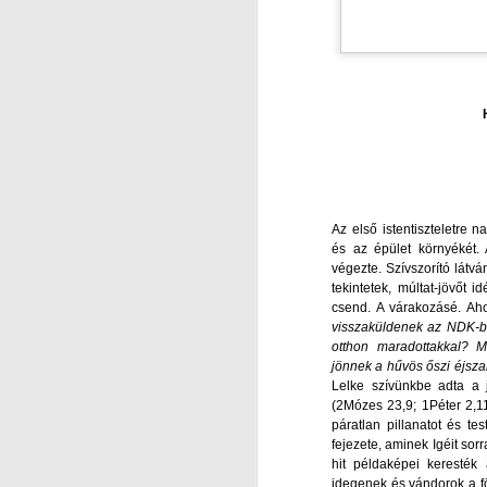
Ak
J
e
M
ak
V
(L
Hi
P
in
É
(2
Az első istentiszteletre 
és az épület környékét. 
ig
Ak
végezte. Szívszorító látv
J
tekintetek, múltat-jövőt
M
e
csend. A várakozásé. Ah
visszaküldenek az NDK-b
ak
T
otthon maradottakkal? M
jönnek a hűvös őszi éjsz
(L
Lelke szívünkbe adta a j
T
(2Mózes 23,9; 1Péter 2,1
P
páratlan pillanatot és tes
E
fejezete, aminek Igéit sor
hit példaképei keresték 
É
Fő
idegenek és vándorok a fö