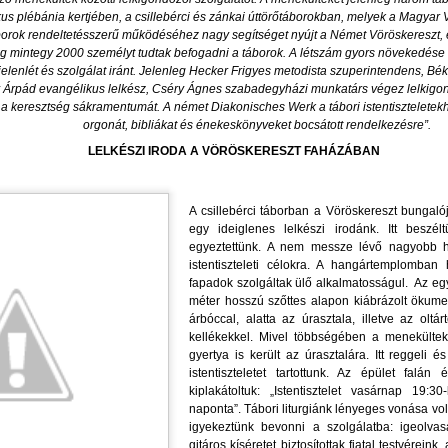
ÖHRIG KLAUDIÁT,
ivételesen gazdag örömszerző látásmódjával, mélyebben megértem
A PRÉDIKÁCIÓ GYÖNYÖRŰSÉGE AZ
UG
ikus plébánia kertjében, a csillebérci és zánkai úttörőtáborokban, melyek a Magya
lvin atyánk élet-, ember-, és egyházlátását. Hiszen ő ajándékozta
1
IGEHIRDETŐK JUTALMA --- MIKOR LESZ
rok rendeltetésszerű működéséhez nagy segítséget nyújt a Német Vöröskereszt, és
gyúttal megköszönni a számos jókívánságot,
entlélekben letisztult szemléletét a reformátusságnak, de messze túl
 mintegy 2000 személyt tudtak befogadni a táborok. A létszám gyors növekedése mi
EGYHÁZUNKBAN IGEHIRDETÉS, ÉS
felekezeti határokon is, a keresztyénségnek.
 jelenlét és szolgálat iránt. Jelenleg Hecker Frigyes metodista szuperintendens, Bék
IGEHIRDETŐK VASÁRNAPJA? (2.)
mit ezen a napon kaptam/kapunk.
Árpád evangélikus lelkész, Cséry Ágnes szabadegyházi munkatárs végez lelkigondozá
Z ÚR SZENT LELKE RÁM BÍZTA, TOVÁBB ADOM
ki a keresztség sákramentumát. A német Diakonisches Werk a tábori istentisztelete
orgonát, bibliákat és énekeskönyveket bocsátott rendelkezésre”.
rem, hogy aki egyetért a cikk tartalmával, az ossza meg a Generális
LELKÉSZI IRODA A VÖRÖSKERESZT FAHÁZÁBAN
onvent és a Magyarországi Református Egyház lelkészei,
yülekezetei, vezetői között. Legyen közös kérésünk Urunkhoz és
zolgatársainkhoz a Prédikáció/Prédikátorok Vasárnapjának beiktatása,
A csillebérci táborban a Vöröskereszt bungalój
egtartása országos és helyi szinten. Az Úr vezesse átgondolásunkat,
egy ideiglenes lelkészi irodánk. Itt beszé
MIKOR LESZ AZ IGE EGYHÁZÁBAN PRÉDIKÁCIÓ
 döntésünket, az Ő ügye javára. Imaáldásokkal és a Lélektől kapott
UL
egyeztettünk. A nem messze lévő nagyobb h
eménységgel, és köszönettel,
30
ÉS PRÉDIKÁTOR VASÁRNAP?
istentiszteleti célokra. A hangártemplomban
fapadok szolgáltak ülő alkalmatosságul. Az egyik
IKOR LESZ AZ IGE EGYHÁZÁBAN PRÉDIKÁCIÓ ÉS PRÉDIKÁTOR
.
méter hosszú szőttes alapon kiábrázolt ökumen
ASÁRNAP?
árbóccal, alatta az úrasztala, illetve az oltár
kellékekkel. Mivel többségében a menekültek
rdesd az igét, állj elő vele alkalmas és alkalmatlan időben,
gyertya is került az úrasztalára. Itt reggeli és
istentiszteletet tartottunk. Az épület falá
ts, fedj, buzdíts teljes béketűréssel és tanítással
kiplakátoltuk: „Istentisztelet vasárnap 19:30
naponta”. Tábori liturgiánk lényeges vonása vol
Tim 4,2)
igyekeztünk bevonni a szolgálatba: igeolvas
gitáros kíséretet biztosítottak fiatal testvéreink, 