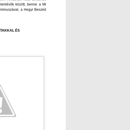
 jelenlévők között, benne a Mi
t himnuszával, a Hegyi Beszéd
TAKKAL ÉS