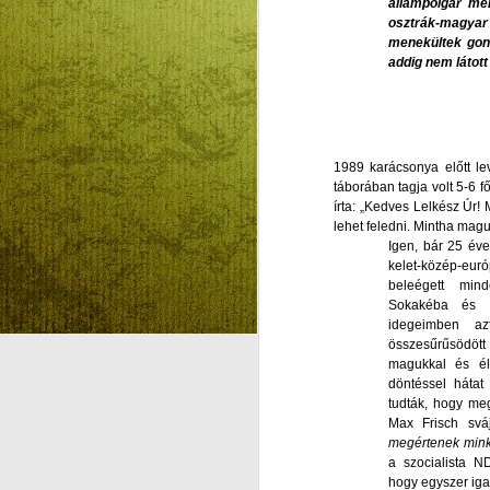
állampolgár me
osztrák-magyar 
menekültek gond
A FORRÓ
AUG
addig nem látot
5
NAPOKBAN IS
TANULHATUNK
VALAMIT…
KÜTYÜMENTES
1989 karácsonya előtt lev
NYÁRI NAPIREND
táborában tagja volt 5-6 f
írta: „Kedves Lelkész Úr!
ANALÓG
lehet feledni. Mintha magu
SZABADSÁGBAN
A
Igen, bár 25 éve
A FORRÓ NAPOKBAN IS
kelet-közép-euró
TANULHATUNK VALAMIT…
beleégett min
S
Sokakéba és 
KÜTYÜMENTES NYÁRI
idegeimben azt
E
összesűrűsödöt
NAPIREND ANALÓG
A
magukkal és él
SZABADSÁGBAN
döntéssel háta
Ke
tudták, hogy meg
Kütyümentes napirend
va
Max Frisch svá
k
megértenek mink
Emberlétünk legnagyobb
a szocialista N
m
adománya Isten és a páratlan
hogy egyszer iga