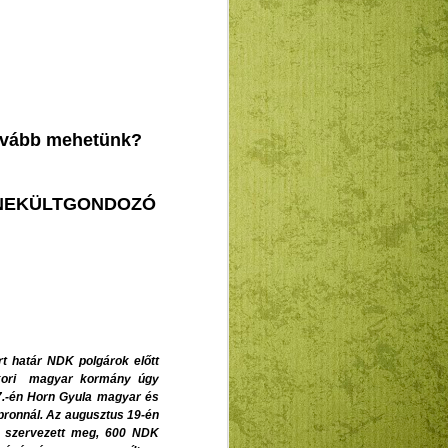
G AZ ISTEN-HIÁNY FÁJDALMÁVAL
ednek a legújabb magyar irodalmi
ai Lászlóról. Sokan úgy nyilatkoznak
smerik írói életművének legalább főbb
 is sajnálatosan és olykor
dnak meg a vélemények. Olykor
tovább mehetünk?
al, felekezeti, sőt még kisebb
i "kizárólagos csoportvéleményekkel"
 ösztönöztek, hogy a MRE Doktorok
i Szekciójának volt vezetőjeként
MENEKÜLTGONDOZÓ
yebb feltérképezéséhez.
rt határ NDK polgárok előtt
akkori magyar kormány úgy
27.-én Horn Gyula magyar és
pronnál. Az augusztus 19-én
er szervezett meg, 600 NDK