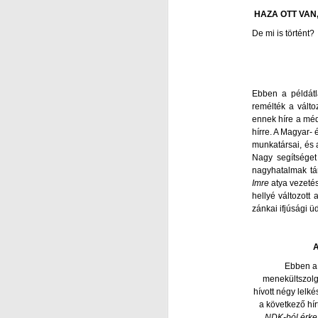
lehetőség: beszélhetünk Hozzá, s
A
meghallhatjuk beszédét hozzánk.
HAZA OTT VAN
Különösképpen is nagy segítség a
De mi is történt?
klímaváltozás okozta forróságban
M
a figyelemelterelés. Fontos a
katasztrófa-, és pánik
L
újságírástól, médiától, a
Ebben a példátla
politikumtól túlzsúfolt és gyakran
remélték a válto
S
túldramatizált álhírzuhatagoktól
ennek híre a méd
elvonni figyelmünket valami
hírre. A Magyar-
I
mással, másra.
munkatársai, és 
Nagy segítséget
S
A
nagyhatalmak tár
Imre
atya vezetés
A
hellyé változott 
zánkai ifjúsági ü
So
L
hi
(5
Ebben a 
Ur
K
menekültszolg
V
hívott négy lelk
k
a következő hírt
Mi
NDK-ból érkez