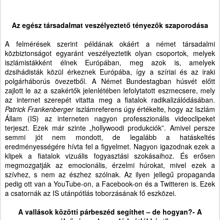
Az egész társadalmat veszélyeztető tényezők szaporodása
A felmérések szerint példának okáért a német társadalmi
közbiztonságot egyaránt veszélyeztetik olyan csoportok, melyek
iszlámistákként élnek Európában, meg azok is, amelyek
dzsihádisták közül érkeznek Európába, így a szíriai és az iraki
polgárháborús övezetből. A Német Bundestagban húsvét előtt
zajlott le az a szakértők jelenlétében lefolytatott eszmecsere, mely
az internet szerepét vitatta meg a fiatalok radikalizálódásában.
Patrick Frankenberger
iszlámreferens úgy értékelte, hogy az Iszlám
Állam (IS) az interneten nagyon professzionális videoclipeket
terjeszt. Ezek már szinte „hollywoodi produkciók”. Amivel persze
semmi jót nem mondott, de legalább a hatáskeltés
eredményességére hívta fel a figyelmet. Nagyon igazodnak ezek a
klipek a fiatalok vizuális fogyasztási szokásaihoz. És erősen
megmozgatják az emocionális, érzelmi húrokat, mivel ezek a
szívhez, s nem az észhez szólnak. Az ilyen jellegű propaganda
pedig ott van a YouTube-on, a Facebook-on és a Twitteren is. Ezek
a csatornák az IS utánpótlás toborzásának fő eszközei.
A vallások közötti párbeszéd segíthet – de hogyan?- A