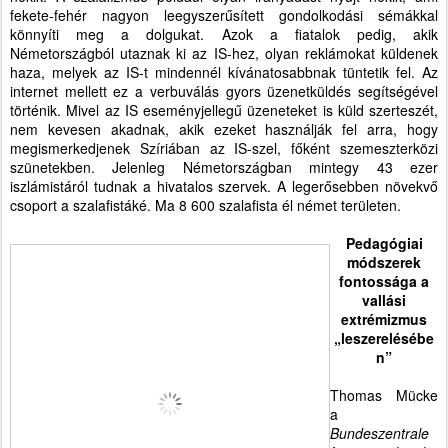
fekete-fehér nagyon leegyszerűsített gondolkodási sémákkal
könnyíti meg a dolgukat. Azok a fiatalok pedig, akik
Németországból utaznak ki az IS-hez, olyan reklámokat küldenek
haza, melyek az IS-t mindennél kívánatosabbnak tüntetik fel. Az
internet mellett ez a verbuválás gyors üzenetküldés segítségével
történik. Mivel az IS eseményjellegű üzeneteket is küld szerteszét,
nem kevesen akadnak, akik ezeket használják fel arra, hogy
megismerkedjenek Szíriában az IS-szel, főként szemeszterközi
szünetekben. Jelenleg Németországban mintegy 43 ezer
iszlámistáról tudnak a hivatalos szervek. A legerősebben növekvő
csoport a szalafistáké. Ma 8 600 szalafista él német területen.
Pedagógiai
módszerek
fontossága a
vallási
extrémizmus
„leszerelésébe
n”
Thomas Mücke
a
Bundeszentrale