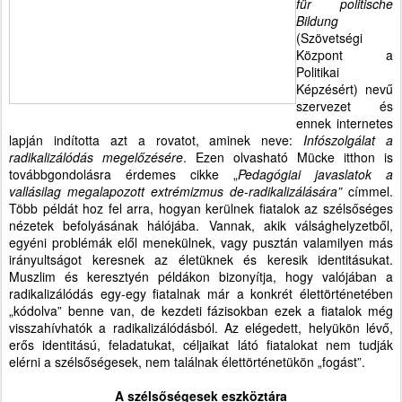
für politische
Bildung
(Szövetségi
Központ a
Politikai
Képzésért) nevű
szervezet és
ennek internetes
lapján indította azt a rovatot, aminek neve:
Infószolgálat a
radikalizálódás megelőzésére
. Ezen olvasható Mücke itthon is
továbbgondolásra érdemes cikke „
Pedagógiai javaslatok a
vallásilag megalapozott extrémizmus de-radikalizálására”
címmel.
Több példát hoz fel arra, hogyan kerülnek fiatalok az szélsőséges
nézetek befolyásának hálójába. Vannak, akik válsághelyzetből,
egyéni problémák elől menekülnek, vagy pusztán valamilyen más
irányultságot keresnek az életüknek és keresik identitásukat.
Muszlim és keresztyén példákon bizonyítja, hogy valójában a
radikalizálódás egy-egy fiatalnak már a konkrét élettörténetében
„kódolva” benne van, de kezdeti fázisokban ezek a fiatalok még
visszahívhatók a radikalizálódásból. Az elégedett, helyükön lévő,
erős identitású, feladatukat, céljaikat látó fiatalokat nem tudják
elérni a szélsőségesek, nem találnak élettörténetükön „fogást”.
A szélsőségesek eszköztára