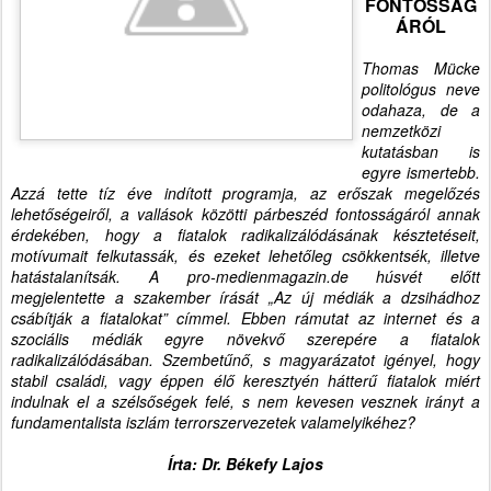
FONTOSSÁG
ÁRÓL
Thomas Mücke
politológus neve
odahaza, de a
nemzetközi
kutatásban is
egyre ismertebb.
Azzá tette tíz éve indított programja, az erőszak megelőzés
lehetőségeiről, a vallások közötti párbeszéd fontosságáról annak
érdekében, hogy a fiatalok radikalizálódásának késztetéseit,
motívumait felkutassák, és ezeket lehetőleg csökkentsék, illetve
hatástalanítsák. A pro-medienmagazin.de húsvét előtt
megjelentette a szakember írását „Az új médiák a dzsihádhoz
csábítják a fiatalokat” címmel. Ebben rámutat az internet és a
szociális médiák egyre növekvő szerepére a fiatalok
radikalizálódásában. Szembetűnő, s magyarázatot igényel, hogy
stabil családi, vagy éppen élő keresztyén hátterű fiatalok miért
indulnak el a szélsőségek felé, s nem kevesen vesznek irányt a
fundamentalista iszlám terrorszervezetek valamelyikéhez?
Írta: Dr. Békefy Lajos