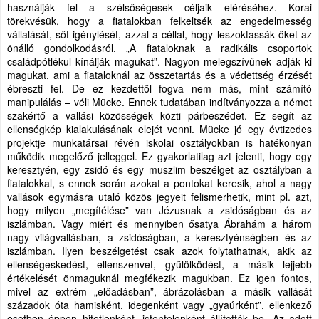
használják fel a szélsőségesek céljaik eléréséhez. Korai
törekvésük, hogy a fiatalokban felkeltsék az engedelmesség
vállalását, sőt igénylését, azzal a céllal, hogy leszoktassák őket az
önálló gondolkodásról. „A fiataloknak a radikális csoportok
családpótlékul kínálják magukat”. Nagyon melegszívűnek adják ki
magukat, ami a fiataloknál az összetartás és a védettség érzését
ébreszti fel. De ez kezdettől fogva nem más, mint számító
manipulálás – véli Mücke. Ennek tudatában indítványozza a német
szakértő a vallási közösségek közti párbeszédet. Ez segít az
ellenségkép kialakulásának elejét venni. Mücke jó egy évtizedes
projektje munkatársai révén iskolai osztályokban is hatékonyan
működik megelőző jelleggel. Ez gyakorlatilag azt jelenti, hogy egy
keresztyén, egy zsidó és egy muszlim beszélget az osztályban a
fiatalokkal, s ennek során azokat a pontokat keresik, ahol a nagy
vallások egymásra utaló közös jegyeit felismerhetik, mint pl. azt,
hogy milyen „megítélése” van Jézusnak a zsidóságban és az
iszlámban. Vagy miért és mennyiben ősatya Ábrahám a három
nagy világvallásban, a zsidóságban, a keresztyénségben és az
iszlámban. Ilyen beszélgetést csak azok folytathatnak, akik az
ellenségeskedést, ellenszenvet, gyűlölködést, a másik lejjebb
értékelését önmaguknál megfékezik magukban.
Ez igen fontos,
mivel az extrém „előadásban”, ábrázolásban a másik vallását
századok óta hamisként, idegenként vagy „gyaúrként”, ellenkező
esetben éppen hitetlenként, istentelenként állították be. Az adott