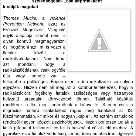
szélsőségesek „családpótlékként”
kínálják magukat
Thomas Mücke
, a
Violence
Prevention Network
, azaz az
Erőszak Megelőzési Világháló
egyik alapítója szerint nem is
olyan könnyű megmagyarázni
és megérteni azt, mi is vezet a
fiatalok között a
radikalizálódáshoz. Nem lehet
azt mondani, hogy a
radikalizálódásnak csak egyféle
útja vagy menete van –
fejtegette a politológus. Éppen ezért a de-radikalizáció sem olyan
egyszerű. Hiszen nem áll meg az a korábbi feltételezés, hogy a
radikalizációra fogékony fiatalok szélsőséges vagy hátrányos
helyzetű társadalmi környezetből jönnek. Található közöttük
rendőrnek a fia, meg tanárnőnek a leánya is. S nem csak a
migrációs hátterű családokból ragad meg fiatalokat az IS.
Kiszámíthatatlan, kit mikor és hogyan „kap el”. Az extrém szituációk
rendezői nagyon képzett pszichológusok, hiszen pontosan tudják a
kellő pillanatot felismerni és fel is használni céljaik eléréséhez. A
gyerekek és a fiatalok védettség, tartás, iránymutatás iránti igényét