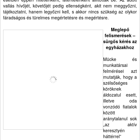
vallás hívőjét, követőjét pedig ellenségként, akit nem meggyőzni,
tájékoztatni, hanem legyőzni kell, s akkor nincs szükség az olykor
fáradságos és türelmes megértetésre és megértésre.
Meglepő
felismerések –
sürgős kérés az
egyházakhoz
Mücke és
munkatársai
felmérései azt
mutatják, hogy a
szélsőséges
köröknek
áldozatul esett,
illetve oda
vonzódó fiatalok
között
aránytalanul sok
„az aktív
keresztyén
háttérrel”