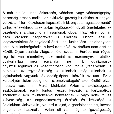
A már említett identitáskeresés, védelem- vagy védettségigény,
közösségkeresés mellett az exkluzív igazság birtoklása is nagyon
vonzó, ami természetesen kapcsolódik bizonyos „magasabb rendű”
vallási értékekhez. Ezek aztán legtöbbször túlzott önértékeléshez
vezetnek, s a „hasonló a hasonlónak jobban hisz” elve nyomán
ezek erősebb csoportokat is alkotnak. Ehhez járul a
leegyszerűsített és egyoldalú értéktudat kialakítása, majdhogynem
primitív különbségtétellel a hívő-nem hívő, az értékes-nem értékes
között. Olyan dualista világszemlélet ez, amin Európa már réges-
rég túl van elméletileg, de amint az események mutatják,
gyakorlatilag még egyáltalán nem. E dualizmusok
egyszerűségüknél és közérthetőségüknél fogva „ragályosak”, s
burkoltan az egyenlőtlenség, a különbek, még különbek, a
legkülönbek vagyunk tév-ideológiájának készítik az utat. Ez a
keresztyén „Isten pedig nem személyválogató” szemlélettől olyan
messze van, mint Makó Mekkától. Aztán a szélsőségesek
eszköztárának egyik fontos részét képezik a karizmatikus
személyek, akik tekintélyükkel kényszerítik ki vagy keltik fel az
alávetettség, az engedelmesség érzését és készségét a
fiatalokban. Jelszavuk: „Ne törd a fejed, a gondolkodás árt, kövess
engem, ez használ”.
Aztán ott van még az igazságosság