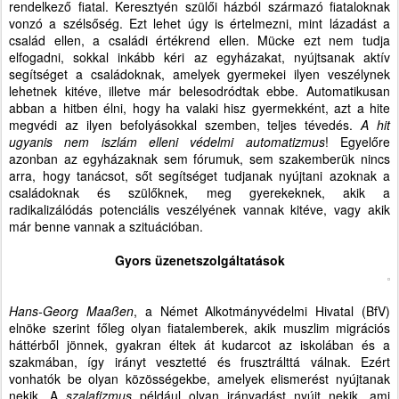
rendelkező fiatal. Keresztyén szülői házból származó fiataloknak
vonzó a szélsőség. Ezt lehet úgy is értelmezni, mint lázadást a
család ellen, a családi értékrend ellen. Mücke ezt nem tudja
elfogadni, sokkal inkább kéri az egyházakat, nyújtsanak aktív
segítséget a családoknak, amelyek gyermekei ilyen veszélynek
lehetnek kitéve, illetve már belesodródtak ebbe. Automatikusan
abban a hitben élni, hogy ha valaki hisz gyermekként, azt a hite
megvédi az ilyen befolyásokkal szemben, teljes tévedés.
A hit
ugyanis nem iszlám elleni védelmi automatizmus
! Egyelőre
azonban az egyházaknak sem fórumuk, sem szakemberük nincs
arra, hogy tanácsot, sőt segítséget tudjanak nyújtani azoknak a
családoknak és szülőknek, meg gyerekeknek, akik a
radikalizálódás potenciális veszélyének vannak kitéve, vagy akik
már benne vannak a szituációban.
Gyors üzenetszolgáltatások
Hans-Georg Maaßen
, a Német Alkotmányvédelmi Hivatal (BfV)
elnöke szerint főleg olyan fiatalemberek, akik muszlim migrációs
háttérből jönnek, gyakran éltek át kudarcot az iskolában és a
szakmában, így irányt vesztetté és frusztrálttá válnak. Ezért
vonhatók be olyan közösségekbe, amelyek elismerést nyújtanak
nekik. A
szalafizmus
például olyan irányadást nyújt nekik, ami