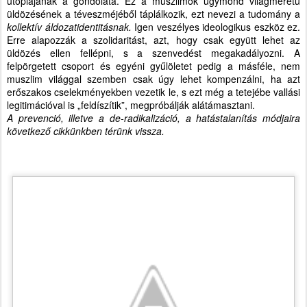
utópiájának a gondolata. Ez a muszlimok úgymond világméretű
üldözésének a téveszméjéből táplálkozik, ezt nevezi a tudomány a
kollektív áldozatidentitásnak.
Igen veszélyes ideologikus eszköz ez.
Erre alapozzák a szolidaritást, azt, hogy csak együtt lehet az
üldözés ellen fellépni, s a szenvedést megakadályozni. A
felpörgetett csoport és egyéni gyűlöletet pedig a másféle, nem
muszlim világgal szemben csak úgy lehet kompenzálni, ha azt
erőszakos cselekményekben vezetik le, s ezt még a tetejébe vallási
legitimációval is „feldíszítik”, megpróbálják alátámasztani.
A prevenció, illetve a de-radikalizáció, a hatástalanítás módjaira
következő cikkünkben térünk vissza.