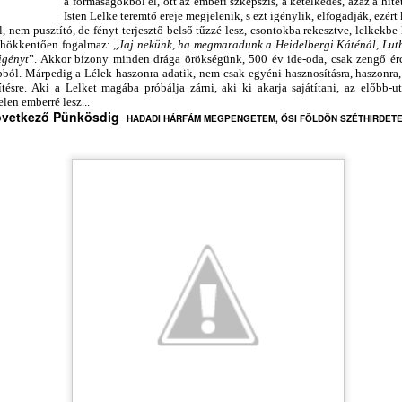
eménységgel, és köszönettel,
30
a formaságokból él, ott az emberi szkepszis, a kételkedés, azaz a hitet
ÉS PRÉDIKÁTOR VASÁRNAP?
Isten Lelke teremtő ereje megjelenik, s ezt igénylik, elfogadják, ezért
IKOR LESZ AZ IGE EGYHÁZÁBAN PRÉDIKÁCIÓ ÉS PRÉDIKÁTOR
l, nem pusztító, de fényt terjesztő belső tűzzé lesz, csontokba rekesztve, lelkekbe
.
ASÁRNAP?
eghökkentően fogalmaz: „
Jaj nekünk, ha megmaradunk a Heidelbergi Káténál, Luth
igényt
”.
Akkor bizony minden drága örökségünk, 500 év ide-oda, csak zengő érc
ól. Márpedig a Lélek haszonra adatik, nem csak egyéni hasznosításra, haszonra, 
rdesd az igét, állj elő vele alkalmas és alkalmatlan időben,
ésre. Aki a Lelket magába próbálja zárni, aki ki akarja sajátítani, az előbb-ut
en emberré lesz...
ts, fedj, buzdíts teljes béketűréssel és tanítással
övetkező Pünkösdig
HADADI HÁRFÁM MEGPENGETEM, ŐSI FÖLDÖN SZÉTHIRDETE
Tim 4,2)
i titeket hallgat, engem hallgat, és aki titeket megvet,
MIKOR LESZ AZ IGE EGYHÁZÁBAN PRÉDIKÁCIÓ
UL
30
ÉS PRÉDIKÁTOR VASÁRNAP?
ngem vet meg; és aki engem vet meg, azt veti meg,
IKOR LESZ AZ IGE EGYHÁZÁBAN PRÉDIKÁCIÓ ÉS PRÉDIKÁTOR
i engem elküldött
ASÁRNAP?
uk 10,16)
rdesd az igét, állj elő vele alkalmas és alkalmatlan időben,
annonicus Reformatus
ts, fedj, buzdíts teljes béketűréssel és tanítással
vente egy vasárnapon legyen könyörgés és hálaadás
Tim 4,2)
ehirdetésért, prédikátorokért
i titeket hallgat, engem hallgat, és aki titeket megvet,
TESTVÉRI SZÓ TŐKÉS LÁSZLÓHOZ TUSVÁNYOSI
UL