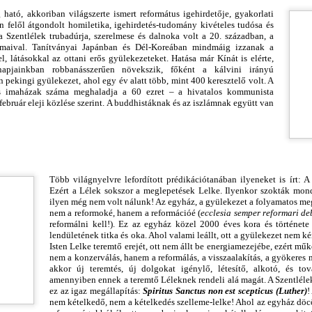
UGUSZTUS 3-4-RE ESIK FÖLDI ÚTUNK VÉGÉIG.
ÜVEGTENGER MELLŐL (5.)
 ható, akkoriban világszerte ismert református igehirdető
j
e, gyakorlati
n felő
l
átgondolt homiletika, igehirdetés-tudomány kivételes
tudósa és
k kedves testvéri, rokoni, baráti,
EVELEK AZ ÜVEGTENGER MELLŐL
a Szentlélek trubadúrja, szerelmese és dalnoka volt a 20. században, a
almaival. Tanítványai Japánban és Dél-Koreában mindmáig izzanak a
t-, és eszmetársi jókívánságért hálát adva
.)
el, látásokkal az ottani erős gyülekezeteket. Hatása már Kínát is elér
t
e,
apjainkban robbanásszerűen növekszik, főként a ká
l
vini ir
á
nyú
n
pekingi
gyülekezet, ahol egy év alatt több, mi
n
t 400 keresztelő volt. A
unknak, egyfelől az alábbi balladával kívánom
INCS, SZÉP GYÖNGYÖK, ÖRÖM LÉLEK-HARMATOS
 imaházak száma meghaladja a 60 ezret – a hivatalos kommunista
ASÁRNAPJÁRA
ebruár eleji közlése szerint. A buddhistáknak és az iszlámnak együtt van
öszönteni zarándoktársamat,
óta Isten Szentlelke megajándékozott a lelki perspektívaváltás
ÖHRIG KLAUDIÁT,
ivételesen gazdag örömszerző látásmódjával, mélyebben megértem
A PRÉDIKÁCIÓ GYÖNYÖRŰSÉGE AZ
UG
lvin atyánk élet-, ember-, és egyházlátását. Hiszen ő ajándékozta
1
IGEHIRDETŐK JUTALMA --- MIKOR LESZ
gyúttal megköszönni a számos jókívánságot,
entlélekben letisztult szemléletét a reformátusságnak, de messze túl
EGYHÁZUNKBAN IGEHIRDETÉS, ÉS
felekezeti határokon is, a keresztyénségnek.
Több világnyelvr
e
lefordított prédikációtanában il
y
enek
e
t is írt:
A 
IGEHIRDETŐK VASÁRNAPJA? (2.)
mit ezen a napon kaptam/kapunk.
Ezért a Lélek sokszor a meglepetések Lelke. Ilyenkor szokták mon
ilyen még nem volt
nálunk!
Az egyház, a gyülekezet a folyamatos me
Z ÚR SZENT LELKE RÁM BÍZTA, TOVÁBB ADOM
nem a reformoké, hanem a reformációé (
ecclesia semper reformari d
reformálni kell!). Ez az egyház közel 2000 éves kora és története 
rem, hogy aki egyetért a cikk tartalmával, az ossza meg a Generális
lendületének titka és oka. Ahol valami leállt, ott a gyülekezet nem kér
onvent és a Magyarországi Református Egyház lelkészei,
Isten Lelke teremtő erejét, ott nem állt be energiamezejébe, ezért műkö
nem a konzerválás, hanem a reformálás, a visszaalakítás, a gyökeres 
yülekezetei, vezetői között. Legyen közös kérésünk Urunkhoz és
akkor új teremtés, új dolgokat igénylő, létesítő, alkotó, és to
zolgatársainkhoz a Prédikáció/Prédikátorok Vasárnapjának beiktatása,
amennyiben ennek a teremtő Léleknek rendeli alá magát. A Szentlélek
egtartása országos és helyi szinten. Az Úr vezesse átgondolásunkat,
ez az igaz megállapítás:
Spiritus Sanctus non est scepticus
(Luther)
!
MIKOR LESZ AZ IGE EGYHÁZÁBAN PRÉDIKÁCIÓ
 döntésünket, az Ő ügye javára. Imaáldásokkal és a Lélektől kapott
UL
nem kételkedő, nem a kételkedés szelleme-lelke! Ahol az egyház döcö