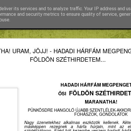
eliver its services and to analyze traffic. Your IP address and u
ormance and security metrics to ensure quality of service, gene
buse.
Fábián Tibor
FIKE blog
Kiss Gábor
Mihály Noémi Katalin
REFORM
AUG
HA! URAM, JÖJJ! - HADADI HÁRFÁM MEGPEN
8
SZELLEM
FÖLDÖN SZÉTHIRDETEM...
„KVARCOLA
KRASZNAH
HADADI HÁRFÁM MEGPENGE
HIERONY
FÖLDÖN SZÉTHIRDE
ŐSI
A MAGAS KÖZÉPKOR VÉ
MARANATHA!
ALACSONY DIGITÁLIS 
BOSCHJA
PÜNKÖSDRE HANGOLÓ ÚJABB SZENTLÉLEK-AKKOR
FOHÁSZOK, GONDOLATOK
REFORMÁTUS SZELLEMTÖ
Nagy üzenetekhez alkalmas eszközök kellenek. Kétez
másképpen rezegnek a hárfa húrjain, mint az el
szintétizátoron. Ezért hát kezembe veszem hadadi hárf
Lehet, van, aki úgy véli az