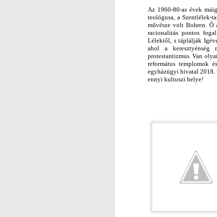
A
Az 1960-80-as évek
máig
t
e
ológusa, a Szentléle
k-
ta
So
L
művésze
volt Bohren.
Ő 
racionalitás pontos fog
hi
(5
Lélektől, s táplálják Igév
ahol a keresz
t
yénség n
pr
o
testantizmus. Van ol
y
a
Ur
K
refo
r
mátus templomok és
V
egyházügyi hivatal 2018. f
k
ennyi kultuszi helye!
Mi
R
k
A
Ká
e
Sz
a 
a
A
Ké
K
g
s
m
és
J