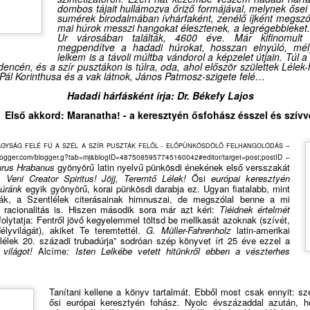
dombos tájait hullámozva őriző formájával, melynek ősei
közben: micsoda szellemi j
sumérek birodalmában ívhárfaként, zenélő íjként megszól
szellemtörténész a korokka
mai húrok messzi hangokat élesztenek, a legrégebbieket. 
Ur városában találták, 4600 éve. Már kifinomult 
részben igaz, tehát nem i
megpendítve a hadadi húrokat, hosszan elnyúló, mél
ludens-ek, játékos emberek
lelkem is a távoli múltba vándorol a képzelet útjain. Túl a
kincsünk nincs is, de legal
ncén, és a szír pusztákon is túlra, oda, ahol először születtek Lélek
Pál Korinthusa és a vak látnok, János Patmosz-szigete felé…
tudjunk játszani. És az van
esetben Isten koordinátáin
Hadadi hárfásként írja: Dr. Békefy Lajos
emberek, akik belső lelki ir
Első akkord: Maranatha! - a keresztyén ősfohász ésszel és szívv
homo ludensből „homo luda
–
ÁGYSÁG FELÉ FÚ A SZÉL A SZÍR PUSZTÁK FELŐL - ELŐPÜNKÖSDÖLŐ FELHANGOLÓDÁS
blogger.com/blogger.g?tab=mj&blogID=4875085957745160042#editor/target=post;postID
–
rus Hrabanus
gyönyör
ű
latin nyelvű pünkösdi énekének e
l
ső versszakát
l:
Veni Creator Spiritus!
Jöjj, Teremtő Lélek!
Ősi
európai keresztyén
túránk
egyik gyönyörű, korai pünkösdi darabja
ez
. Ugyan
fiatalabb
, mint
tyák, a Szentlélek citerásainak himnuszai, de megszólal benne a mi
 racionalitás is. Hiszen második sora már azt kéri:
Tiéidnek értelmét
olytatja: Fen
t
ről jövő kegyelemmel töltsd be
mellkasát
azoknak
(szívét,
élyvilágát), akiket Te teremtettél.
G. Müller-Fahrenholz
latin-amerikai
lélek 20. századi trubadúrja” sodróan szép könyvet írt 25 éve ezzel a
 világot!
A
lcíme
: Isten Lelkébe vetett hitünkről ebben a vészterhes
Tanítani kellene a könyv tartalmát. Ebből most csak ennyit: sze
ősi európai keresztyén fohász. Nyolc évszázaddal azután, 