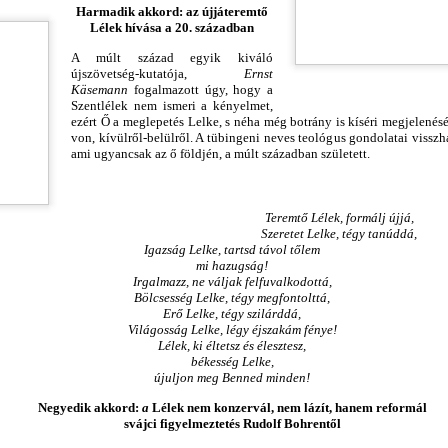
Különösképpen is nagy segítség a
CHILDREN AND ADULTS
Harmadik akkord: az újjáteremtő
ZÜLETÉSNAPI KÖSZÖNTŐ
klímaváltozás okozta forróságban
Lélek hívása a 20. században
a figyelemelterelés. Fontos a
IMMAGINI PARLANTI:
LHOZTAD SOK KÁRPÁT-HAZAI GYÜLEKEZETNEK, ÉS NEKEM IS
A múlt század egyik kiváló
katasztrófa-, és pánik
L'INTELLIGENZA VIVA DELLO
 MÓZES-HEGY SZENTSÉG-ILLATÁT
újszövetség-kutatója,
Ernst
újságírástól, médiától, a
SPIRITO SANTO CONTRO
Käsemann
fogalmazott úgy, hogy a
politikumtól túlzsúfolt és gyakran
L'INTELLIGENZA ARTIFICIALE
Szentlélek nem ismeri a kényelmet,
dves Klaudia! Két világrajövetelt éltél meg, a harmadik még hátra
túldramatizált álhírzuhatagoktól
PER BAMBINI E ADULTI
ezért Ő a meglepetés Lelke, s néha még botrány is kíséri megjelenés
n. A biológiait, aminek napját, augusztus 4-ét ma ünnepeljük, s
elvonni figyelmünket valami
von, kívülről-belülről. A tübingeni neves teológus gondolatai viss
öszönjük meg életedet Teremtő és Gondviselő Urunknak,
mással, másra.
ami ugyancsak az ő földjén, a múlt században született.
A mesterséges intelligencia
egemlékezve Édesanyádról és Édesapádról is.
korában még inkább szüksége
MI MÁR ILYEN CSALÁD VAGYUNK – KIVIRÁGZIK A
UG
van mindannyiunknak az
3
SZÓ LELKÜNKBEN ÉS LAPTOPUNKON IS
elidegenülés ellen ható Isten-adta,
Teremtő Lélek, formálj újjá,
élő Szentlélek intelligenciára, lelki
Szeretet Lelke, tégy tanúddá,
SPIRITUÁLIS SZÜLINAPI BALLADÁVÁ
Igazság Lelke, tartsd távol tőlem
kult
I MÁR ILYEN CSALÁD VAGYUNK – KIVIRÁGZIK A SZÓ
mi hazugság!
Irgalmazz, ne váljak felfuvalkodottá,
Bölcsesség Lelke, tégy megfontolttá,
ELKÜNKBEN ÉS LAPTOPUNKON IS
Erő Lelke, tégy szilárddá,
Világosság Lelke, légy éjszakám fénye!
PIRITUÁLIS SZÜLINAPI BALLADÁVÁ
Lélek, ki éltetsz és élesztesz,
békesség Lelke,
újuljon meg Benned minden!
STENÜNK KIFÜRKÉSZHETETLEN AKARATÁBÓL
N
e
gyedik akkord:
a
Lélek nem konzervál, nem lázít, hanem reformál
ZÜLETÉSNAPUNK KÉT EGYMÁST KÖVETŐ NAPRA,
KINCS, SZÉP GYÖNGYÖK, ÖRÖM LÉLEK-
UG
svájci figyelmeztetés Rudo
lf
Bohrentől
2
HARMATOS VASÁRNAPJÁRA - LEVELEK AZ