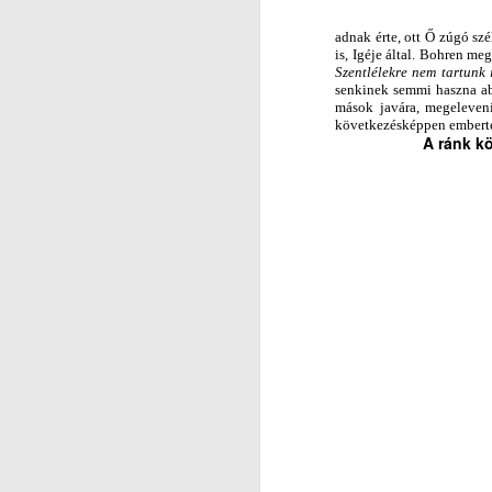
r
M
adnak érte, ott Ő zúgó szé
Dr
V
is, Igéje által. Bohren m
Szentlélekre nem tartunk 
senkinek semmi haszna abb
Hi
mások javára, megelevenít
következésképpen embertel
in
A ránk k
(2
Ak
J
e
M
ak
V
(L
Hi
P
in
É
(2
ig
Ak
J