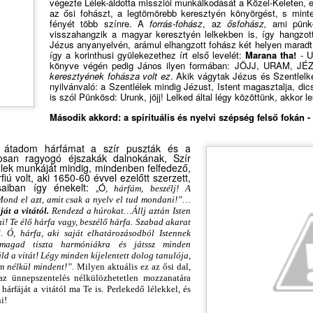
végezte Lélek-áldotta missziói munkálkodását a Közel-Keleten, ez
A FORRÓ
BESZÉLŐ KÉPEK
AUG
az ősi fohászt, a legtömörebb keresztyén könyörgést, s minteg
AUG
fényét több színre. A
forrás-fohász
, az
ősfohász,
ami pünkö
5
5
NAPOKBAN IS
HÁROM NYELVEN:
visszahan
g
zik a magyar keresztyén lelkekben
is
, így hangzot
TANULHATUNK
SZENTLÉLEK ÉLŐ
Jézus anyanyelvén, arámul elhangzott fohász két helyen maradt
így a korinthusi gyülekezethez írt első
l
evelét:
Marana tha!
- U
VALAMIT…
INTELLIGENCIÁRÓL
könyve végén pedig János ilyen formában: JÖJJ, URAM, JÉZ
KÜTYÜMENTES
k
e
resztyének fo
h
ásza volt ez
. Akik vágytak Jézus és Szentlelk
KONTRA
nyilván
v
aló: a Szentlélek mindig Jézust, Istent maga
s
ztalja, d
NYÁRI NAPIREND
MESTERSÉGES
is
szól Pünkösd: Urunk, jöjj! Lelked által légy közöttünk, akkor l
ANALÓG
INTELLIGENCIÁRÓL
Második akkord:
a spirituális és nyelvi szépség felső fokán -
SZABADSÁGBAN
GYEREKEKNEK,
Beszélő képek: Szentlélek intelligenciáról kontra
UG
FELNŐTTEKNEK
A FORRÓ NAPOKBAN IS
4
Mesterséges Intelligenciáról felnőtteknek,
 átadom hárfámat a szír puszták és a
TANULHATUNK VALAMIT…
lyosan ragyogó éjszakák dalnokának, Szír
BESZÉLŐ KÉPEK:
gyermekeknek
lek munkáját mindig, mindenben felfedező,
SZENTLÉLEK ÉLŐ
iú volt, aki 1650-60 évvel ezelőtt szerzett,
KÜTYÜMENTES NYÁRI
INTELLIGENCIÁRÓL KONTRA
usaiban így énekelt:
„
Ó
, hárfám, beszélj! A
NAPIREND ANALÓG
MESTERSÉGES
Mond el azt, amit csak a nyelv el tud mondani!”…
SZABADSÁGBAN
ját a vitától.
Rendezd a húrokat…Állj aztán Isten
INTELLIGENCIÁRÓL
lni! Te élő hárfa vagy, beszélő hárfa. Szabad akarat
GYEREKEKNEK,
d. Ó, hárfa, aki
saját elhatározásodból Istennek
Kütyümentes napirend
FELNŐTTEKNEK
 magad tiszta harmóniákra és játssz minden
d a vitát! Légy minden kijelentett dolog tanulója,
Emberlétünk legnagyobb
SPEAKING PICTURES: THE
em nélkül mindent!”.
Milyen aktuális ez az ősi dal,
adománya Isten és a páratlan
LIVING INTELLIGENCE OF THE
az ünnepszentelés nélkülözhetetlen mozzanatára
lehetőség: beszélhetünk Hozzá, s
SZÜLETÉSNAPI KÖSZÖNTŐ - ELHOZTAD
 hárfáját a vitától ma Te is. Perlekedő lélekkel, és
UG
HOLY SPIRIT VERSUS
i!
meghallhatjuk beszédét hozzánk.
3
MAGADDAL A MÓZES-HEGY SZENTSÉG-ILLATÁT
ARTIFICIAL INTELLIGENCE FOR