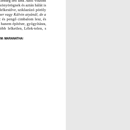
lenség lett úrrá. Ahol viszont
 könyörögnek és aztán hálát is
 lelkesülve, sziklazúzó pöröly
er vagy Kálvin atyánál, de a
 és pengő cimbalom lesz, és
hanem építésre, gyógyításra,
óbb lelketlen, Lélek-telen, s
M: MARANATHA!