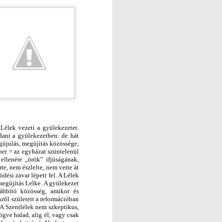
Lélek vezeti a gyülekezetet.
dani a gyülekezetben: de hát
gújulás, megújítás közössége,
ebet
= az egyházat szüntelenül
ellenére „örök” ifjúságának,
te, nem észlelte, nem vette át
dési zavar lépett fel. A Lélek
megújítás Lelke. A gyülekezet
vábbító közösség, amikor és
ről született a reformációban
 A Szentlélek nem szkeptikus,
gve halad, alig él, vagy csak