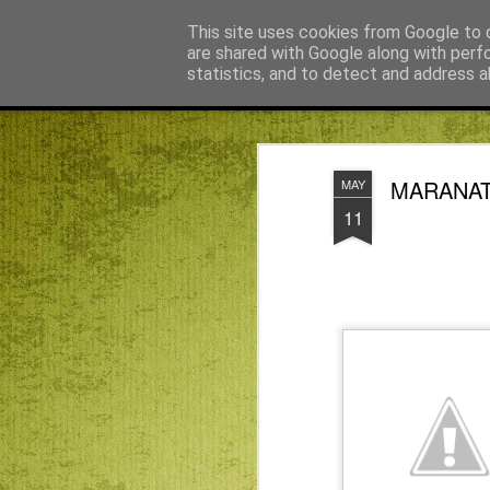
Békefy Lajos
This site uses cookies from Google to d
are shared with Google along with perf
statistics, and to detect and address a
Magazine
Főoldal
Agnus blog főoldal
Bagdán Zsuzsi
MARANAT
MAY
11