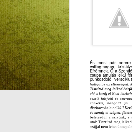
KVARCOLATOK,
AUG
7
TÖPRENGÉSEK
REFORMÁTUSKÉNT
KRASZNAHORKAI
OLVASÁSA KÖZBEN
(1.) -- METAFIZIKA
ELLENESSÉG AZ
ISTEN HIÁNY
A
FÁJDALMÁVAL
És most pár percre
csillagmagas, kristá
KVARCOLATOK,
Efrémnek. Ő a Szentlé
TÖPRENGÉSEK
csupa ámulás lelkű férf
REFORMÁTUSKÉNT
pünkösdölő verscikl
KRASZNAHORKAI OLVASÁSA
hallgatás az ellenséged. 
KÖZBEN (1.)
Tiszt
ít
sd meg lelked hárfá
elé, s kezdj el Neki éneke
vezeti húrjaid és szavai
METAFIZIKA ELLENESSÉG AZ
énekelsz, hangold fel
ISTEN-HIÁNY FÁJDALMÁVAL
diszharmónia nélkül! Kerül
és mondj el szépen, félel
Sokan sokféleképpen vélekednek
belerezdül a szívünk, s 
utal: Tisztítsd meg lelked
A
a legújabb magyar irodalmi Nobel-
szájjal nem lehet ünnepeln
dijasról, Krasznahorkai Lászlóról.