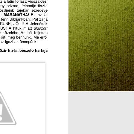
 a latin fohász visszaidézi
BESZÉLŐ KÉPEK:
y prizma, felbontja tiszta
AUG
sdjeink tájékán ezredéve
4
SZENTLÉLEK ÉLŐ
t:
MARANATHA!
Ez az Úr
INTELLIGENCIÁRÓL
 fenn Bibliánkb
a
n. Pál zárja
RUNK, JÖJJ! A Jelenések
KONTRA
US! A hitük miatt
üldözött
e közelébe. Amiből teljesen
MESTERSÉGES
icsőíti meg bennünk. Ma
erről
INTELLIGENCIÁRÓL
esz igazi az ünnepünk!
GYEREKEKNEK,
beszélő hárfája
Szír Efrém
FELNŐTTEKNEK,
CSALÁDOKNAK (2.)
"A mesterséges intelligencia
korában még inkább szüksége
van mindannyiunknak az
elidegenülés ellen ható Isten-adta
intelligenciára, lelki kultúrára, a
klasszikus bibliai hármasra: élő
hitre, kitartó reményre, létezés-
gördülékenységet segítő
szeretetre.