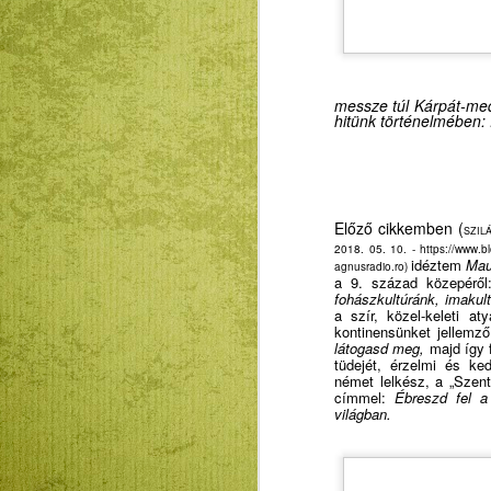
messze túl Kárpát-mede
hitünk történelmében: 
Előző cikkemben (
SZIL
2018. 05. 10. -
https://www.
idéztem
Mau
agnusradio.ro)
a 9. század közepérő
fohászkultúránk,
imakul
a szír, közel-keleti a
kontine
n
sünket jellemző
látogasd meg,
majd így f
tüdejét, érzelmi és ked
német lelkész, a „Szent
címmel:
Ébreszd fel a
világban.