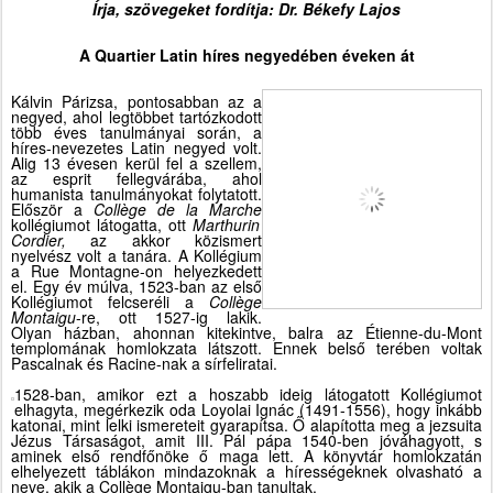
Írja, szövegeket fordítja: Dr. Békefy Lajos
A Quartier Latin híres negyedében éveken át
Kálvin Párizsa, pontosabban az a
negyed, ahol legtöbbet tartózkodott
több éves tanulmányai során, a
híres-nevezetes Latin negyed volt.
Alig 13 évesen kerül fel a szellem,
az esprit fellegvárába, ahol
humanista tanulmányokat folytatott.
Először a
Coll
è
ge de la Marche
kollégiumot látogatta, ott
Marthurin
Cordier,
az akkor
közismert
nyelvész volt a tanára. A Kollégium
a Rue Montagne-on helyezkedett
el. Egy év múlva, 1523-ban az első
Kollégiumot felcseréli a
Coll
è
ge
Montaigu
-re, ott 1527-ig lakik.
Olyan házban, ahonnan kitekintve, balra az Étienne-du-Mont
templomának homlokzata látszott. Ennek belső terében voltak
Pascalnak és Racine-nak a sírfeliratai.
1528-ban, amikor ezt a hoszabb ideig látogatott Kollégiumot
elhagyta, megérkezik oda Loyolai Ignác (1491-1556), hogy inkább
katonai, mint lelki ismereteit gyarapítsa. Ő alapította meg a jezsuita
Jézus Társaságot, amit III. Pál pápa 1540-ben jóváhagyott, s
aminek első rendfőnöke ő maga lett. A könyvtár homlokzatán
elhelyezett táblákon mindazoknak a hírességeknek olvasható a
neve, akik a Coll
è
ge Montaigu-ban tanultak.