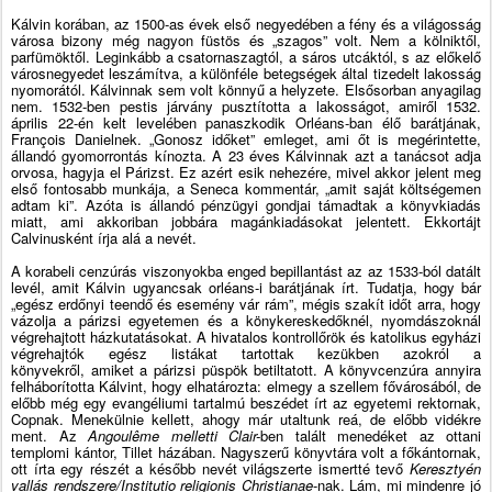
Kálvin korában, az 1500-as évek első negyedében a fény és a világosság
városa bizony még nagyon füstös és „szagos” volt. Nem a kölniktől,
parfümöktől. Leginkább a csatornaszagtól, a sáros utcáktól, s az előkelő
városnegyedet leszámítva, a különféle betegségek által tizedelt lakosság
nyomorától.
Kálvinnak sem volt könnyű a helyzete. Elsősorban anyagilag
nem. 1532-ben pestis járvány pusztította a lakosságot, amiről 1532.
április 22-én kelt levelében panaszkodik Orléans-ban élő barátjának,
Fran
ç
ois Danielnek. „Gonosz időket” emleget, ami őt is megérintette,
állandó gyomorrontás kínozta. A 23 éves Kálvinnak azt a tanácsot adja
orvosa, hagyja el Párizst. Ez azért esik nehezére, mivel akkor jelent meg
első fontosabb munkája, a Seneca kommentár, „amit saját költségemen
adtam ki”. Azóta is állandó pénzügyi gondjai támadtak a könyvkiadás
miatt, ami akkoriban jobbára magánkiadásokat jelentett. Ekkortájt
Calvinusként írja alá a nevét.
A korabeli cenzúrás viszonyokba enged bepillantást az az 1533-ból datált
levél, amit Kálvin ugyancsak orléans-i barátjának írt. Tudatja, hogy bár
„egész erdőnyi teendő és esemény vár rám”, mégis szakít időt arra, hogy
vázolja a párizsi egyetemen és a könykereskedőknél, nyomdászoknál
végrehajtott házkutatásokat. A hivatalos kontrollőrök és katolikus egyházi
végrehajtók egész listákat tartottak kezükben azokról a
könyvekről, amiket a párizsi püspök betiltatott. A könyvcenzúra annyira
felháborította Kálvint, hogy elhatározta: elmegy a szellem fővárosából, de
előbb még egy evangéliumi tartalmú beszédet írt az egyetemi rektornak,
Copnak. Menekülnie kellett, ahogy már utaltunk reá, de előbb vidékre
ment. Az
Angoul
ê
me melletti Clair-
ben talált menedéket az ottani
templomi kántor, Tillet házában. Nagyszerű könyvtára volt a főkántornak,
ott írta egy részét a később nevét világszerte ismertté tevő
Keresztyén
vallás rendszere/Institutio religionis Christianae
-nak. Lám, mi mindenre jó