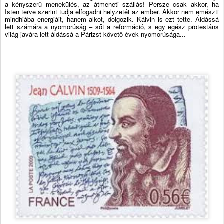
a kényszerű menekülés, az átmeneti szállás! Persze csak akkor, ha
Isten terve szerint tudja elfogadni helyzetét az ember. Akkor nem emészti
mindhiába energiáit, hanem alkot, dolgozik. Kálvin is ezt tette. Áldássá
lett számára a nyomorúság – sőt a reformáció, s egy egész protestáns
világ javára lett áldássá a Párizst követő évek nyomorúsága...