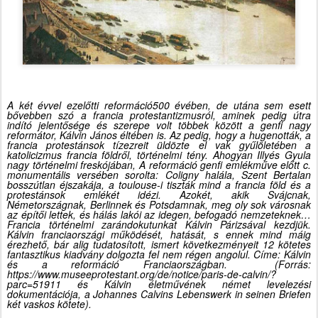
A két évvel ezelőtti reformáció500 évében, de utána sem esett
bővebben szó a francia protestantizmusról, aminek pedig útra
indító jelentősége és szerepe volt többek között a genfi nagy
reformátor, Kálvin János éltében is. Az pedig, hogy a hugenották, a
francia protestánsok tízezreit üldözte el vak gyűlöletében a
katolicizmus francia földről, történelmi tény. Ahogyan Illyés Gyula
nagy történelmi freskójában, A reformáció genfi emlékműve előtt c.
monumentális versében sorolta: Coligny halála, Szent Bertalan
bosszútlan éjszakája, a toulouse-i tiszták mind a francia föld és a
protestánsok emlékét idézi. Azokét, akik Svájcnak,
Németországnak, Berlinnek és Potsdamnak, meg oly sok városnak
az építői lettek, és hálás lakói az idegen, befogadó nemzeteknek…
Francia történelmi zarándokutunkat Kálvin Párizsával kezdjük.
Kálvin franciaországi működését, hatását, s ennek mind máig
érezhető, bár alig tudatosított, ismert következményeit 12 kötetes
fantasztikus kiadvány dolgozta fel nem régen angolul. Címe: Kálvin
és a reformáció Franciaországban. (Forrás:
https://www.museeprotestant.org/de/notice/paris-de-calvin/?
parc=51911
és Kálvin életművének német levelezési
dokumentációja, a Johannes Calvins Lebenswerk in seinen Briefen
két vaskos kötete).