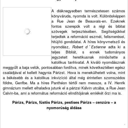
A diáknegyedben természetesen számos
könyváruda, nyomda is volt. Különösképpen
a Rue Jean de Beauvais-en. Ezeknek
fontos szerepük volt a régi és bibliai
szövegek terjesztésében. Segítségükkel
terjedtek a reformáció eszméi, felismerései,
hitújító gondolatai.
A híres könyvmetsző és
nyomdász,
Robert dˇEstienne
adta ki a
teljes Bibliát, s ennek tudományos
jegyzeteit heretikusnak minősítette a
katolikus tanhivatal. A kiváló nyomdásznak
meggyűlt a baja velük, pontosabban fordítva, minek következtében egész
családjával el kellett hagynia Párizst. Hova is menekülhetett volna, mint
a békésebb és a katolikus inkvizíció által még érintetlen szomszédos
földre, Genfbe. Ma a híres Panthéon tértől nem messze, a IV. Henrik
gimnázium mellett elhaladva jutunk el a párizsi Kálvin utcába, a Rue Jean
Calvin-ba, ami a református reformáció elindítójának emlékét őrzi ma is.
Párizs, Párizs, füstös Párizs, pestises Párizs –
cenzúra – a
nyomorúság áldása