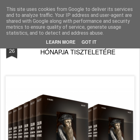
Békefy Lajos
This site uses cookies from Google to deliver its services
and to analyze traffic. Your IP address and user-agent are
Pages
shared with Google along with performance and security
metrics to ensure quality of service, generate usage
statistics, and to detect and address abuse.
KÁLVIN PÁRIZSA - 2019 REFORMÁCIÓ
SEP
LEARN MORE
GOT IT
26
HÓNAPJA TISZTELETÉRE