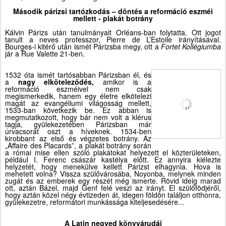
Második párizsi tartózkodás –
döntés a reformáció eszméi
mellett - plakát botrány
Kálvin Párizs után tanulmányait Orléans-ban folytatta. Ott jogot
tanult a neves professzor, Pierre de L’Estoile irányításával.
Bourges-i kitérő után ismét Párizsba megy, ott a
Fortet Kollégiumba
jár a Rue Valette 21-ben.
1532 óta ismét tartósabban Párizsban él, és
a
nagy elköteleződés,
amikor is a
reformáció eszméivel nem csak
megismerkedik, hanem egy életre elkötelezi
magát az evangéliumi világosság mellett,
1533-ban következik be. Ez abban is
megmutatkozott, hogy bár nem volt a klérus
tagja, gyülekezetében Párizsban már
úrvacsorát oszt a híveknek. 1534-ben
kirobbant az első és végzetes botrány. Az
„Affaire des Placards”, a plakát botrány során
a római mise ellen szóló plakátokat helyezett el közterületeken,
például I. Ferenc császár kastélya előtt. Ez annyira kiélezte
helyzetét, hogy menekülve kellett Párizst elhagynia. Hova is
mehetett volna? Vissza szülővárosába, Noyonba, melynek minden
zugát és az emberek egy részét még ismerte. Rövid ideig marad
ott, aztán Bázel, majd Genf felé veszi az irányt. El szülőfödjéről,
hogy aztán közel négy évtizeden át, idegen földön találjon otthonra,
gyülekezetre, reformátori munkássága kiteljesedésére...
A Latin negyed könyvárudái