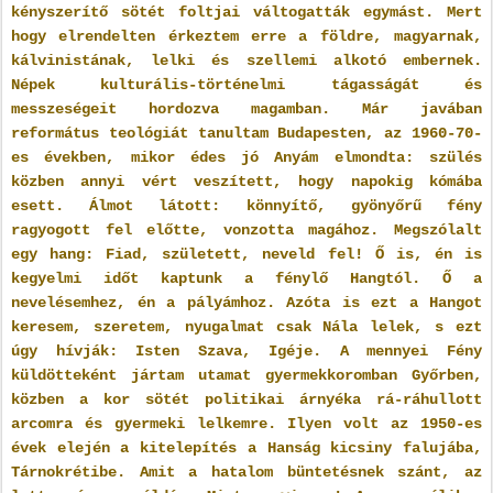
kényszerítő sötét foltjai váltogatták egymást. Mert
hogy elrendelten érkeztem erre a földre, magyarnak,
kálvinistának, lelki és szellemi alkotó embernek.
Népek kulturális-történelmi tágasságát és
messzeségeit hordozva magamban. Már javában
református teológiát tanultam Budapesten, az 1960-70-
es években, mikor édes jó Anyám elmondta: szülés
közben annyi vért veszített, hogy napokig kómába
esett. Álmot látott: könnyítő, gyönyőrű fény
ragyogott fel előtte, vonzotta magához. Megszólalt
egy hang: Fiad, született, neveld fel! Ő is, én is
kegyelmi időt kaptunk a fénylő Hangtól. Ő a
nevelésemhez, én a pályámhoz. Azóta is ezt a Hangot
keresem, szeretem, nyugalmat csak Nála lelek, s ezt
úgy hívják: Isten Szava, Igéje. A mennyei Fény
küldötteként jártam utamat gyermekkoromban Győrben,
közben a kor sötét politikai árnyéka rá-ráhullott
arcomra és gyermeki lelkemre. Ilyen volt az 1950-es
évek elején a kitelepítés a Hanság kicsiny falujába,
Tárnokrétibe. Amit a hatalom büntetésnek szánt, az