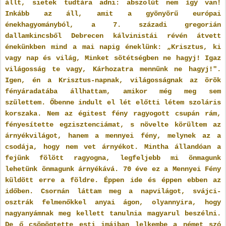
állt, sietek tudtára adni: abszolút nem így van!
Inkább az áll, amit a gyönyörű európai
énekhagyományból, a 7. századi gregorián
dallamkincsből Debrecen kálvinistái révén átvett
énekünkben mind a mai napig éneklünk: „Krisztus, ki
vagy nap és világ, Minket sötétségben ne hagyj! Igaz
világosság te vagy, Kárhozatra mennünk ne hagyj!".
Igen, én a Krisztus-napnak, világosságnak az örök
fényáradatába állhattam, amikor még meg sem
születtem. Őbenne indult el lét előtti létem szoláris
korszaka. Nem az égitest fény ragyogott csupán rám,
fényesítette egzisztenciámat, s növelte körültem az
árnyékvilágot, hanem a mennyei fény, melynek az a
csodája, hogy nem vet árnyékot. Mintha állandóan a
fejünk fölött ragyogna, legfeljebb mi önmagunk
lehetünk önmagunk árnyékává. 70 éve ez a Mennyei Fény
küldött erre a földre. Éppen ide és éppen ebben az
időben. Csornán láttam meg a napvilágot, svájci-
osztrák felmenőkkel anyai ágon, olyannyira, hogy
nagyanyámnak meg kellett tanulnia magyarul beszélni.
De ő csöpögtette esti imáiban lelkembe a német szó