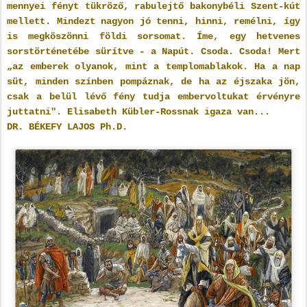
mennyei fényt tükröző, rabulejtő bakonybéli Szent-kút
mellett. Mindezt nagyon jó tenni, hinni, remélni, így
is megköszönni földi sorsomat. Íme, egy hetvenes
sorstörténetébe sürítve - a Napút. Csoda. Csoda! Mert
„az emberek olyanok, mint a templomablakok. Ha a nap
süt, minden színben pompáznak, de ha az éjszaka jön,
csak a belül lévő fény tudja embervoltukat érvényre
juttatni". Elisabeth Kübler-Rossnak igaza van...
DR. BÉKEFY LAJOS Ph.D.