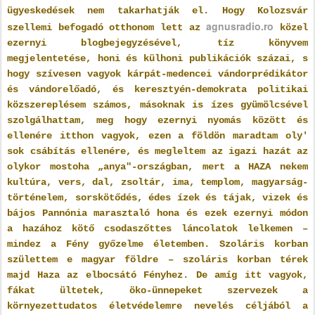
ügyeskedések nem takarhatják el. Hogy Kolozsvár
agnusradio.ro
szellemi befogadó otthonom lett az
közel
ezernyi blogbejegyzésével, tíz könyvem
megjelentetése, honi és külhoni publikációk százai, s
hogy szívesen vagyok kárpát-medencei vándorprédikátor
és vándorelőadó, és keresztyén-demokrata politikai
közszereplésem számos, másoknak is ízes gyümölcsével
szolgálhattam, meg hogy ezernyi nyomás között és
ellenére itthon vagyok, ezen a földön maradtam oly'
sok csábítás ellenére, és megleltem az igazi hazát az
olykor mostoha „anya"-országban, mert a HAZA nekem
kultúra, vers, dal, zsoltár, ima, templom, magyarság-
történelem, sorskötődés, édes ízek és tájak, vizek és
bájos Pannónia marasztaló hona és ezek ezernyi módon
a hazához kötő csodaszőttes láncolatok lelkemen –
mindez a Fény győzelme életemben. Szoláris korban
születtem e magyar földre – szoláris korban térek
majd Haza az elbocsátó Fényhez. De amíg itt vagyok,
fákat ültetek, öko-ünnepeket szervezek a
környezettudatos életvédelemre nevelés céljából a