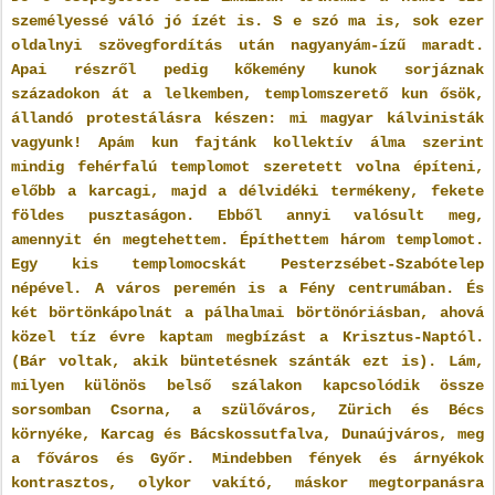
személyessé váló jó ízét is. S e szó ma is, sok ezer
oldalnyi szövegfordítás után nagyanyám-ízű maradt.
Apai részről pedig kőkemény kunok sorjáznak
századokon át a lelkemben, templomszerető kun ősök,
állandó protestálásra készen: mi magyar kálvinisták
vagyunk! Apám kun fajtánk kollektív álma szerint
mindig fehérfalú templomot szeretett volna építeni,
előbb a karcagi, majd a délvidéki termékeny, fekete
földes pusztaságon. Ebből annyi valósult meg,
amennyit én megtehettem. Építhettem három templomot.
Egy kis templomocskát Pesterzsébet-Szabótelep
népével. A város peremén is a Fény centrumában. És
két börtönkápolnát a pálhalmai börtönóriásban, ahová
közel tíz évre kaptam megbízást a Krisztus-Naptól.
(Bár voltak, akik büntetésnek szánták ezt is). Lám,
milyen különös belső szálakon kapcsolódik össze
sorsomban Csorna, a szülőváros, Zürich és Bécs
környéke, Karcag és Bácskossutfalva, Dunaújváros, meg
a főváros és Győr. Mindebben fények és árnyékok
kontrasztos, olykor vakító, máskor megtorpanásra