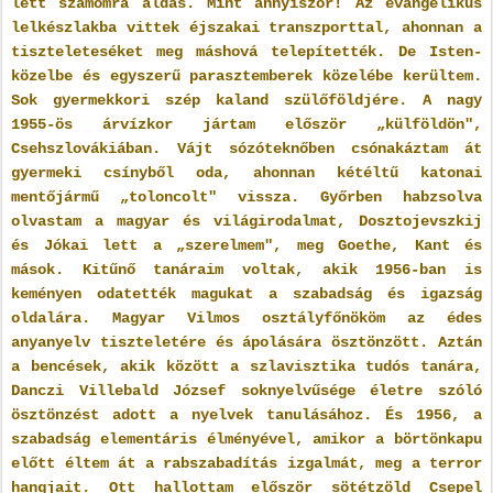
lett számomra áldás. Mint annyiszor! Az evangélikus
lelkészlakba vittek éjszakai transzporttal, ahonnan a
tiszteleteséket meg máshová telepítették. De Isten-
közelbe és egyszerű parasztemberek közelébe kerültem.
Sok gyermekkori szép kaland szülőföldjére. A nagy
1955-ös árvízkor jártam először „külföldön",
Csehszlovákiában. Vájt sózóteknőben csónakáztam át
gyermeki csínyből oda, ahonnan kétéltű katonai
mentőjármű „toloncolt" vissza. Győrben habzsolva
olvastam a magyar és világirodalmat, Dosztojevszkij
és Jókai lett a „szerelmem", meg Goethe, Kant és
mások. Kitűnő tanáraim voltak, akik 1956-ban is
keményen odatették magukat a szabadság és igazság
oldalára. Magyar Vilmos osztályfőnököm az édes
anyanyelv tiszteletére és ápolására ösztönzött. Aztán
a bencések, akik között a szlavisztika tudós tanára,
Danczi Villebald József soknyelvűsége életre szóló
ösztönzést adott a nyelvek tanulásához. És 1956, a
szabadság elementáris élményével, amikor a börtönkapu
előtt éltem át a rabszabadítás izgalmát, meg a terror
hangjait. Ott hallottam először sötétzöld Csepel