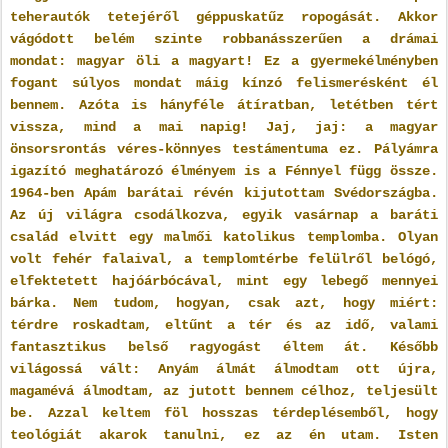
teherautók tetejéről géppuskatűz ropogását. Akkor
vágódott belém szinte robbanásszerűen a drámai
mondat: magyar öli a magyart! Ez a gyermekélményben
fogant súlyos mondat máig kínzó felismerésként él
bennem. Azóta is hányféle átíratban, letétben tért
vissza, mind a mai napig! Jaj, jaj: a magyar
önsorsrontás véres-könnyes testámentuma ez. Pályámra
igazító meghatározó élményem is a Fénnyel függ össze.
1964-ben Apám barátai révén kijutottam Svédországba.
Az új világra csodálkozva, egyik vasárnap a baráti
család elvitt egy malmői katolikus templomba. Olyan
volt fehér falaival, a templomtérbe felülről belógó,
elfektetett hajóárbócával, mint egy lebegő mennyei
bárka. Nem tudom, hogyan, csak azt, hogy miért:
térdre roskadtam, eltűnt a tér és az idő, valami
fantasztikus belső ragyogást éltem át. Később
világossá vált: Anyám álmát álmodtam ott újra,
magamévá álmodtam, az jutott bennem célhoz, teljesült
be. Azzal keltem föl hosszas térdeplésemből, hogy
teológiát akarok tanulni, ez az én utam. Isten