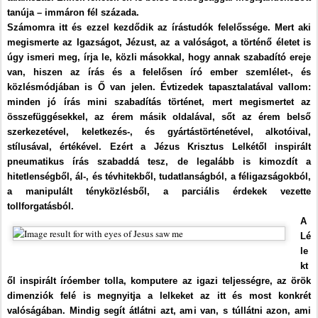
tanúja – immáron fél százada.
Számomra itt és ezzel kezdődik az írástudók felelőssége. Mert aki
megismerte az Igazságot, Jézust, az a valóságot, a történő életet is
úgy ismeri meg, írja le, közli másokkal, hogy annak szabadító ereje
van, hiszen az írás és a felelősen író ember szemlélet-, és
közlésmódjában is Ő van jelen. Évtizedek tapasztalatával vallom:
minden jó írás mini szabadítás történet, mert megismertet az
összefüggésekkel, az érem másik oldalával, sőt az érem belső
szerkezetével, keletkezés-, és gyártástörténetével, alkotóival,
stílusával, értékével. Ezért a Jézus Krisztus Lelkétől inspirált
pneumatikus írás szabaddá tesz, de legalább is kimozdít a
hitetlenségből, ál-, és tévhitekből, tudatlanságból, a féligazságokból,
a manipulált tényközlésből, a parciális érdekek vezette
tollforgatásból.
A
Lé
le
kt
ől inspirált íróember tolla, komputere az igazi teljességre, az örök
dimenziók felé is megnyitja a lelkeket az itt és most konkrét
valóságában. Mindig segít átlátni azt, ami van, s túllátni azon, ami