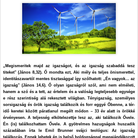
„Megismeritek majd az igazságot, és az igazság szabaddá tesz
titeket" (János 8,32). Ő mondta ezt, Aki mély és teljes önismerettel,
identitászavartól mentes tisztasággal így szólhatott: „Én vagyok… az
igazság" (János 14,6). Ő olyan igazságról szól, ami nem elméleti,
hanem a szó és a tett, az értelem és a valóság legteljesebb egysége
e rész szerintiség alá rekesztett világban. Tényigazság, személyes
sorsigazság és örök igazság találkozik és forr eggyé Őbenne, a tér-
idő keretei között páratlanul megélt módon – 33 év alatt is örökké
érvényesen. A teljesség elkötelezettje lesz az, aki találkozik Ővele.
Én (is) találkozhattam Ővele. A gyötrelmes hazugságok huszadik
századában írta le Emil Brunner svájci teológus: Az igazság
találkozás. Ennek lehetek én is belső boldogsággal megajándékozott