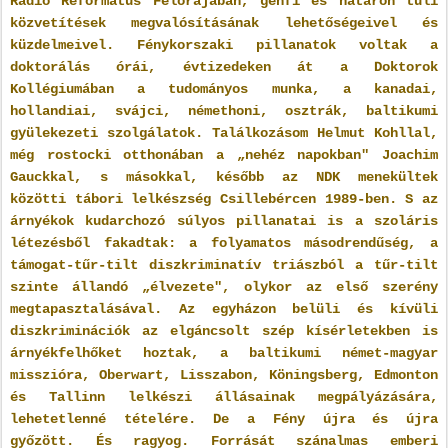
Rádió Református Félórájában, genfi és határon túli
közvetítések megvalósításának lehetőségeivel és
küzdelmeivel. Fénykorszaki pillanatok voltak a
doktorálás órái, évtizedeken át a Doktorok
Kollégiumában a tudományos munka, a kanadai,
hollandiai, svájci, némethoni, osztrák, baltikumi
gyülekezeti szolgálatok. Találkozásom Helmut Kohllal,
még rostocki otthonában a „nehéz napokban" Joachim
Gauckkal, s másokkal, később az NDK menekültek
közötti tábori lelkészség Csillebércen 1989-ben. S az
árnyékok kudarchozó súlyos pillanatai is a szoláris
létezésből fakadtak: a folyamatos másodrendűség, a
támogat-tűr-tilt diszkriminatív triászból a tűr-tilt
szinte állandó „élvezete", olykor az első szerény
megtapasztalásával. Az egyházon belüli és kívüli
diszkriminációk az elgáncsolt szép kísérletekben is
árnyékfelhőket hoztak, a baltikumi német-magyar
misszióra, Oberwart, Lisszabon, Köningsberg, Edmonton
és Tallinn lelkészi állásainak megpályázására,
lehetetlenné tételére. De a Fény újra és újra
győzött. És ragyog. Forrását szánalmas emberi