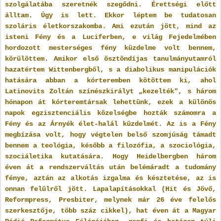
szolgálatába szeretnék szegődni. Érettségi előtt
álltam. Úgy is lett. Ekkor léptem be tudatosan
szoláris életkorszakomba. Ami ezután jött, mind az
isteni Fény és a Luciferben, e világ Fejedelmében
hordozott mesterséges fény küzdelme volt bennem,
körülöttem. Amikor első ösztöndíjas tanulmányutamról
hazatértem Wittenbergből, s a diabolikus manipulációk
hatására abban a kórteremben kötöttem ki, ahol
Latinovits Zoltán színészkirályt „kezelték", s három
hónapon át kórteremtársak lehettünk, ezek a különös
napok egzisztenciális közelségbe hozták számomra a
Fény és az Árnyék élet-halál küzdelmét. Az is a Fény
megbízása volt, hogy végtelen belső szomjúság támadt
bennem a teológia, később a filozófia, a szociológia,
szociáletika kutatására. Hogy Heidelbergben három
éven át a rendszerváltás után belémáradt a tudomány
fénye, aztán az alkotás izgalma és késztetése, az is
onnan felülről jött. Lapalapításokkal (Hit és Jövő,
Reformpress, Presbiter, melynek már 26 éve felelős
szerkesztője, több száz cikkel), hat éven át a Magyar