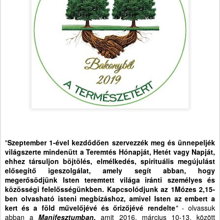
"
Szeptember 1-ével kezdődően szervezzék meg és ünnepeljék
világszerte mindenütt a Teremtés Hónapját, Hetét vagy Napját,
ehhez társuljon böjtölés, elmélkedés, spirituális megújulást
elősegítő igeszolgálat, amely segít abban, hogy
megerősödjünk Isten teremtett világa iránti személyes és
közösségi felelősségünkben. Kapcsolódjunk az 1Mózes 2,15-
ben olvasható isteni megbízáshoz, amivel Isten az embert a
kert és a föld művelőjévé és őrizőjévé rendelte
"
- olvassuk
abban a
Manifesztumban,
amit 2016. március 10-13. között