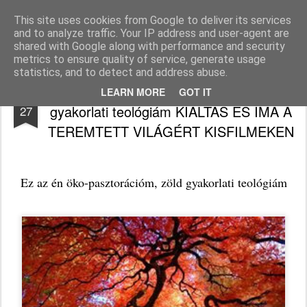
Békefy Lajos
This site uses cookies from Google to deliver its services
and to analyze traffic. Your IP address and user-agent are
Pages
shared with Google along with performance and security
metrics to ensure quality of service, generate usage
statistics, and to detect and address abuse.
Ez az én öko-pasztorációm, zöld
OCT
LEARN MORE
GOT IT
gyakorlati teológiám KIÁLTÁS ÉS IMA A
27
TEREMTETT VILÁGÉRT KISFILMEKEN
Ez az én öko-pasztorációm, zöld gyakorlati teológiám