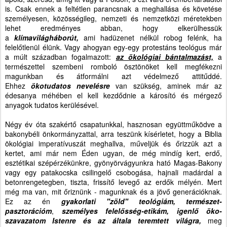
is. Csak ennek a feltétlen parancsnak a meghallása és követése
személyesen, közösségileg, nemzeti és nemzetközi méretekben
lehet eredményes abban, hogy elkerülhessük
a
klímavilágháborút,
ami hadüzenet nélkül robog felénk, ha
felelőtlenül élünk. Vagy ahogyan egy-egy protestáns teológus már
a múlt században fogalmazott:
az ökológiai bántalmazást,
a
természettel szembeni romboló ösztönöket kell megfékezni
magunkban és átformálni azt védelmező attitűddé.
Ehhez
ökotudatos nevelésre
van szükség, aminek már az
édesanya méhében el kell kezdődnie a károsító és mérgező
anyagok tudatos kerülésével.
Négy év óta szakértő csapatunkkal, hasznosan együttműködve a
bakonybéli önkormányzattal, arra teszünk kísérletet, hogy a Biblia
ökológiai imperatívuszát meghallva, műveljük és őrizzük azt a
kertet, ami már nem Éden ugyan, de még mindíg kert, erdő,
esztétikai szépérzékünkre, gyönyörvágyunkra ható Magas-Bakony
vagy egy patakocska csilingelő csobogása, hajnali madárdal a
betonrengetegben, tiszta, frissítő levegő az erdők mélyén. Mert
még ma van, mit őriznünk - magunknak és a jövő generációknak.
Ez az én
gyakorlati "zöld" teológiám,
természet-
pasztorációm
,
személyes felelősség-etikám, igenlő öko-
szavazatom Istenre és az általa teremtett világra,
meg