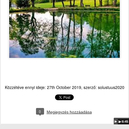
Közzétéve ennyi ideje:
27th October 2019
, szerző:
solustuus2020
0
Megjegyzés hozzáadása
▶ 1:15:47
▶ 6:45