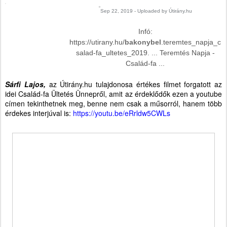
Sep 22, 2019 - Uploaded by Útirány.hu
Infó:
https://utirany.hu/
bakonybel
.teremtes_napja_c
salad-fa_ultetes_2019. ... Teremtés Napja -
Család-fa ...
Sárfi Lajos,
az Útirány.hu tulajdonosa értékes filmet forgatott az
idei Család-fa Ültetés Ünnepről, amit az érdeklődők ezen a youtube
címen tekinthetnek meg, benne nem csak a műsorról, hanem több
érdekes interjúval is:
https://youtu.be/eRrldw5CWLs