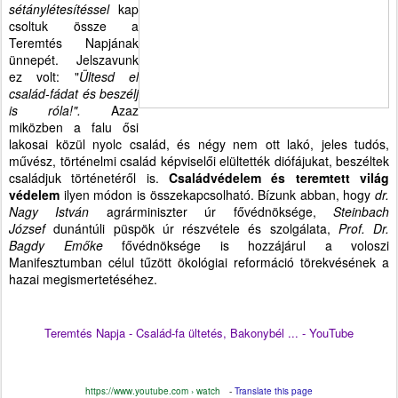
sétánylétesítéssel
kap
csoltuk össze a
Teremtés Napjának
ünnepét. Jelszavunk
ez volt: "
Ültesd el
család-fádat és beszélj
is róla!".
Azaz
miközben a falu ősi
lakosai közül nyolc család, és négy nem ott lakó, jeles tudós,
művész, történelmi család képviselői elültették diófájukat, beszéltek
családjuk történetéről is.
Családvédelem és teremtett világ
védelem
ilyen módon is összekapcsolható. Bízunk abban, hogy
dr.
Nagy István
agrárminiszter úr fővédnöksége,
Steinbach
József
dunántúli püspök úr részvétele és szolgálata,
Prof. Dr.
Bagdy Emőke
fővédnöksége is hozzájárul a voloszi
Manifesztumban célul tűzött ökológiai reformáció törekvésének a
hazai megismertetéséhez.
Teremtés Napja - Család-fa ültetés, Bakonybél ... - YouTube
https://www.youtube.com › watch
Translate this page
-