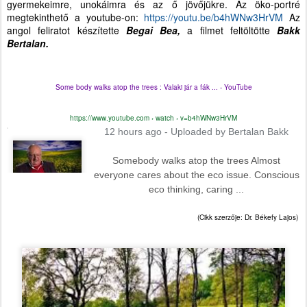
gyermekeimre, unokáimra és az ő jövőjükre. Az öko-portré
megtekinthető a youtube-on:
https://youtu.be/b4hWNw3HrVM
Az
angol feliratot készítette
Begai Bea,
a filmet feltöltötte
Bakk
Bertalan.
Some body walks atop the trees : Valaki jár a fák ... - YouTube
https://www.youtube.com › watch › v=b4hWNw3HrVM
12 hours ago - Uploaded by Bertalan Bakk
Somebody walks atop the trees Almost
everyone cares about the eco issue. Conscious
eco thinking, caring ...
(Cikk szerzője: Dr. Békefy Lajos)