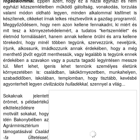
fogadalommal.
Éppen azért, hogy ez a hazai egyházi és nem
egyházi közszemléletben működő gátoltság, vonakodás, torzulás
valami módon oldható legyen, minden alkalommal kisfilmet is
készítenek, cikkeket írnak lelkes résztvevőink a gazdag programról.
Meggyőződésem, hogy nem azon kellene fennakadni, ki miért és
mit tesz a környezetvédelemért, a tudatos "kertszemlélet" és
életmód formálásáért, hanem annak kellene örülni és arra kellene
törekedni, hogy minél többen tegyünk, szervezzünk, neveljünk,
írjunk, alkossunk, imádkozzunk annak érdekében, hogy a még
menthető jövőt együtt menthessük, vagy legalább is tegyünk ennek
érdekében a szavakon vagy a puszta tagadó legyintésen messze
túl. Mert lehet, igenis lehet tennünk személyes életünk
környezetében is: családban, lakókörnyezetben, munkahelyen,
szabadidőben, iskolában, templomban, hogy tisztább, kevésbé
agyonterhelt legyen
civilizációs hulladékkal,
szennyel a világ...
Sokaknak jelentett
örömet, s példaértékű
elköteleződésre
motivált sokakat, hogy
idén Bakonybélben az
Agrárminisztérium
támogatásával
Család
-fa Ültetéssel,