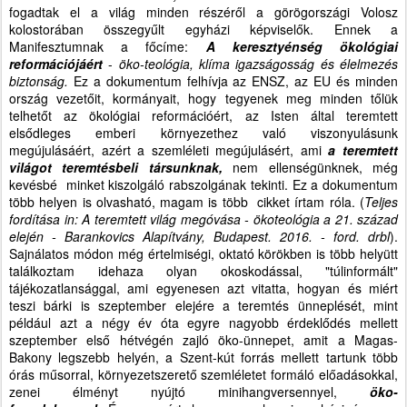
fogadtak el a világ minden részéről a görögországi Volosz
kolostorában összegyűlt egyházi képviselők. Ennek a
Manifesztumnak a főcíme:
A keresztyénség ökológiai
reformációjáért
-
öko-teológia, klíma igazságosság és élelmezés
biztonság.
Ez a dokumentum felhívja az ENSZ, az EU és minden
ország vezetőit, kormányait, hogy tegyenek meg minden tőlük
telhetőt az ökológiai reformációért, az Isten által teremtett
elsődleges emberi környezethez való viszonyulásunk
megújulásáért, azért a szemléleti megújulásért, ami
a teremtett
világot teremtésbeli társunknak,
nem ellenségünknek, még
kevésbé minket kiszolgáló rabszolgának tekinti. Ez a dokumentum
több helyen is olvasható, magam is több cikket írtam róla. (
Teljes
fordítása in: A teremtett világ megóvása - ökoteológia a 21. század
elején - Barankovics Alapítvány, Budapest. 2016. - ford. drbl
).
Sajnálatos módon még értelmiségi, oktató körökben is több helyütt
találkoztam idehaza olyan okoskodással, "túlinformált"
tájékozatlansággal, ami egyenesen azt vitatta, hogyan és miért
teszi bárki is szeptember elejére a teremtés ünneplését, mint
például azt a négy év óta egyre nagyobb érdeklődés mellett
szeptember első hétvégén zajló öko-ünnepet, amit a Magas-
Bakony legszebb helyén, a Szent-kút forrás mellett tartunk több
órás műsorral, környezetszerető szemléletet formáló előadásokkal,
zenei élményt nyújtó minihangversennyel,
öko-