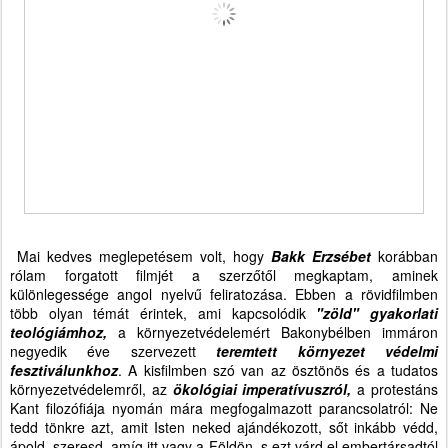
Mai kedves meglepetésem volt, hogy
Bakk Erzsébet
korábban
rólam forgatott filmjét a szerzőtől megkaptam, aminek
különlegessége angol nyelvű feliratozása. Ebben a rövidfilmben
több olyan témát érintek, ami kapcsolódik
"zöld" gyakorlati
teológiámhoz,
a környezetvédelemért Bakonybélben immáron
negyedik éve szervezett
teremtett környezet védelmi
fesztiválunkhoz
. A kisfilmben szó van az ösztönös és a tudatos
környezetvédelemről, az
ökológiai imperatívuszról,
a protestáns
Kant filozófiája nyomán mára megfogalmazott parancsolatról: Ne
tedd tönkre azt, amit Isten neked ajándékozott, sőt inkább védd,
ápold, szeresd, amíg itt vagy a Földön, s ezt várd el embertársadtól