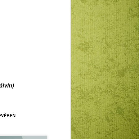
G AZ ISTEN-HIÁNY FÁJDALMÁVAL
ednek a legújabb magyar irodalmi
ai Lászlóról. Sokan úgy nyilatkoznak
smerik írói életművének legalább főbb
 is sajnálatosan és olykor
dnak meg a vélemények. Olykor
al, felekezeti, sőt még kisebb
i "kizárólagos csoportvéleményekkel"
 ösztönöztek, hogy a MRE Doktorok
i Szekciójának volt vezetőjeként
yebb feltérképezéséhez.
álvin)
EVÉBEN