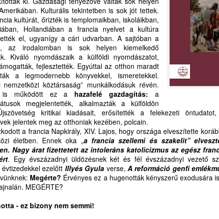
ították ki. Gazdasági tényezővé váltak sok helyen
dás-békesség Istentől!
erikában. Kulturális tekintetben is sok jót tettek.
Isten azbesztruhája a menedékünk - 3875 HELYEN
UL
cia kultúrát, őrizték is templomaikban, iskoláikban,
 Olvasókkal, Lelkésztestvérekkel, Barátaimmal együtt szeretettel
19
LÁNGOL FÖLDÜNK
liában, Hollandiában a francia nyelvet a kultúra
öszöntöm Önt, Erdélyországnak Bethlen Gábor Nagyságos Fejedelem
ették el, ugyanígy a cári udvarban. A sajtóban a
a Nemes és Tiszteletes Református Prédikátorai között, úgy is, mint
875
ban, az irodalomban is sok helyen kiemelkedő
kiváló és Erdély-gyarapító érdemes gr. Teleky család sarját, az Ige és
tak. Kiváló nyomdászaik a külföldi nyomdászatot,
eformátus népünk szolgálatában.
ihűl a szó. A műholdak szeme
mogatták, fejlesztették. Egyúttal az otthon maradt
átták a legmodernebb könyvekkel, ismeretekkel.
tét tüzek pontjait számlálja.
ési nemzetközi köztársaság” munkálkodásuk révén.
en is működött ez a
hazafelé gazdagítás:
a
adagaszkár, Norvégia, s a szív.
mátusok megjelentették, alkalmazták a külföldön
szövetség kritikai kiadásait, erősítették a felekezeti öntudatot
 teremtés vörös, néma rácsa.
vek jelentek meg az otthoniak kezében, polcain.
LÁNGOKBAN A VILÁG – 3875 ÉGÉSI SEB
UL
odott a francia Napkirály, XIV. Lajos, hogy országa elveszítette koráb
m Isten keze gyújtotta e lángot.
18
FÖLDÜNK ARCÁN -- TARTSUNK
özi életben. Ennek oka „
a francia szellemi és szakelit” elvesz
en.
Nagy árat fizettetett az intoleráns katolicizmus az egész fran
KÖNYÖRGÉSEKET!
 vetkeztünk le minden irgalmat,
ért
. Egy évszázadnyi üldözésnek két és fél évszázadnyi vezető sze
ÁNGOKBAN A VILÁG – 3875 ÉGÉSI SEB FÖLDÜNK ARCÁN
vtizedekkel ezelőtt
Illyés Gyula
verse,
A reformáció genfi emlékm
g a haszon hőkupolája alatt
ívünknek:
Megérte?
Érvényes ez a hugenották kényszerű exodusára is,
ARTSUNK KÖNYÖRGÉSEKET A MEGPRÓBÁLTAKÉRT
 hajnalán. MEGÉRTE?
megperzselt jövő elhallgat.
ZEN VASÁRNAPON (IS)
tta - ez bizony nem semmi!
e a csipkebokor mégsem ég el.