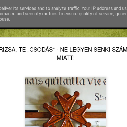
eliver its services and to analyze traffic. Your IP address and u
ormance and security metrics to ensure quality of service, gene
buse.
Fábián Tibor
FIKE blog
Kiss Gábor
Mihály Noémi Katalin
KVARCOL
AUG
RIZSA, TE „CSODÁS” - NE LEGYEN SENKI SZÁ
7
TÖPREN
MIATT!
REFORMÁ
KRASZNA
KÖZBEN (1
ELLENESS
HIÁNY F
KVARCOLATOK, TÖPRE
KRASZNAHORKAI OLVASÁ