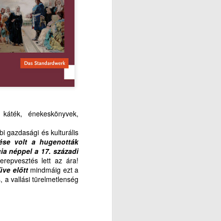
, káték, énekeskönyvek,
bi gazdasági és kulturális
tése volt a hugenották
cia néppel a 17. századi
repvesztés lett az ára!
űve előtt
mindmáig ezt a
 a vallási türelmetlenség