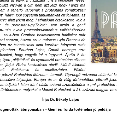
oliszt. Nyilván a cím nem azt jelzi, hogy Párizs ma
nem a fehérlő városnak a protestáns vonatkozásit
BESZÉLŐ KÉPEK
BESZÉLŐ KÉPEK:
uz. Kálvin jogi egyetemi tanulmányait ott folytatta, az
AUG
AUG
neve alatt jelent meg, hathatósan érzékeltette vele a
5
4
HÁROM NYELVEN:
SZENTLÉLEK ÉLŐ
t, és protestáns-gyűlöletét, ami aztán a genfi
SZENTLÉLEK ÉLŐ
INTELLIGENCIÁRÓL
tt-után nyolc protestáns-katolikus vallásháborúba
INTELLIGENCIÁRÓL
KONTRA
98). 1564-ben Genfben bekövetkezett halálakor már
KONTRA
MESTERSÉGES
ború sorozat, hiszen 1562. március 1-jén Francois de
MESTERSÉGES
INTELLIGENCIÁRÓL
n az istentisztelet alatt kardélre hányatott száz
emplomban. Bourbon Lajos, Condé hercege erre
INTELLIGENCIÁRÓL
GYEREKEKNEK,
tánsokat, hogy vegyék fel a fegyvert. Április 2.-án
GYEREKEKNEK,
FELNŐTTEKNEK,
SZÜLETÉSNAPI KÖSZÖNTŐ - ELHOZTAD
UG
s, ilyen „előjátékot” és nyomasztó protestáns ellenes
FELNŐTTEKNEK
CSALÁDOKNAK (2.)
3
, járjuk Párizs kockaköves utcáit, kitűnő állapotú
MAGADDAL A MÓZES-HEGY SZENTSÉG-ILLATÁT
mait. Emlékezve és emlékeztetve. Főként
BESZÉLŐ KÉPEK:
"A mesterséges intelligencia
ZÜLETÉSNAPI KÖSZÖNTŐ
a párizsi Protestáns Múzeum
termeit. Töprengő múzeumi sétánkat kál
SZENTLÉLEK ÉLŐ
korában még inkább szüksége
ecsülve folytatjuk. Európa és az új világ történetében játszott jelen
INTELLIGENCIÁRÓL KONTRA
van mindannyiunknak az
LHOZTAD SOK KÁRPÁT-HAZAI GYÜLEKEZETNEK, ÉS NEKEM IS
letmódjukért Isten iránt hálás szívvel szemlélődünk a „mi protestáns
MESTERSÉGES
elidegenülés ellen ható Isten-adta
 MÓZES-HEGY SZENTSÉG-ILLATÁT
 történetekre, melyeket a Museé Protestant a 21. századi magyar ván
INTELLIGENCIÁRÓL
intelligenciára, lelki kultúrára, a
GYEREKEKNEK,
klasszikus bibliai hármasra: élő
dves Klaudia! Két világrajövetelt éltél meg, a harmadik még hátra
Írja: Dr. Békefy Lajos
FELNŐTTEKNEK
hitre, kitartó reményre, létezés-
n. A biológiait, aminek napját, augusztus 4-ét ma ünnepeljük, s
gördülékenységet segítő
öszönjük meg életedet Teremtő és Gondviselő Urunknak,
hugenották lábnyomában – Genf és Torda történelmi jó példája
SPEAKING PICTURES: THE
szeretetre.
egemlékezve Édesanyádról és Édesapádról is.
LIVING INTELLIGENCE OF THE