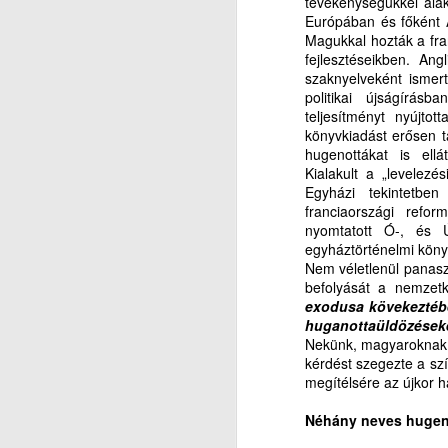
tevékenységükkel alak
Ál
Európában és főként Am
J
Magukkal hozták a fran
Az
fejlesztéseikben. Ang
k
szaknyelveként ismert
ót
3
politikai újságírás
a 
teljesítményt nyújtot
r
K
könyvkiadást erősen tá
hugenottákat is ell
sö
Kialakult a „levelez
Egyházi tekintetb
M
franciaországi refor
nyomtatott Ó-, és Új
A
egyháztörténelmi köny
J
Nem véletlenül panaszk
Ne
befolyását a nemzetk
exodusa kövekeztéb
Mi
huganottaüldözések
L
Nekünk, magyaroknak é
mí
kérdést szegezte a sz
T
megítélsére az újkor
a 
E
Néhány neves hugeno
D