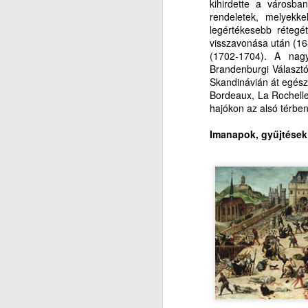
kihirdette a városban
Ak
J
rendeletek, melyekk
legértékesebb rétegé
e
visszavonása után (16
M
(1702-1704). A nagy
ak
V
Brandenburgi Választó
Skandinávián át egésze
(L
Hi
Bordeaux, La Rochelle
hajókon az alsó térben
P
in
Imanapok, gyűjtések 
É
(2
ig
Ak
J
M
e
ak
T
(L
T
P
E
É
Fő