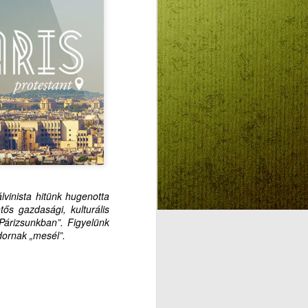
Beszélő képek:
AUG
4
Szentlélek
intelligenciáról kontra
Mesterséges
Intelligenciáról
felnőtteknek,
gyermekeknek
vinista hitünk hugenotta
tős gazdasági, kulturális
 Párizsunkban”. Figyelünk
dornak „mesél”.