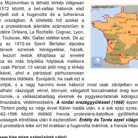
MI MÁR ILYEN CSALÁD VAGYUNK – KIVIRÁGZIK A
UG
áns Múzeumban is látható térkép világosan
HOLY SPIRIT VERSUS
3
1572 között, a bel-vallási háborúk első
ARTIFICIAL INTELLIGENCE FOR
SZÓ LELKÜNKBEN ÉS LAPTOPUNKON IS
erjedt volt a hugenotta és a lutheránus
CHILDREN AND ADULTS
SPIRITUÁLIS SZÜLINAPI BALLADÁVÁ
 az országban. A sötétebb folt azokat a
I MÁR ILYEN CSALÁD VAGYUNK – KIVIRÁGZIK A SZÓ
ol a protestánsok jelenléte számszerűen is
IMMAGINI PARLANTI:
ól délre Orléans, La Rochelle, Cognac, Lyon,
L'INTELLIGENZA VIVA DELLO
ELKÜNKBEN ÉS LAPTOPUNKON IS
Toulouse, Albi, Gallac vidékei ezek. De az
SPIRITO SANTO CONTRO
ogy az 1572-es Szent Bertalan éjszaka
L'INTELLIGENZA ARTIFICIALE
PIRITUÁLIS SZÜLINAPI BALLADÁVÁ
tánsok ezreinek felnégyelése, házaik,
PER BAMBINI E ADULTI
a, leszúrt testük kihajítása az emeleti
STENÜNK KIFÜRKÉSZHETETLEN AKARATÁBÓL
ába és más folyókba folytásuk mekkora
A mesterséges intelligencia
m csak Párizst. 13 várost jelöl meg a térkép
korában még inkább szüksége
ZÜLETÉSNAPUNK KÉT EGYMÁST KÖVETŐ NAPRA,
KINCS, SZÉP GYÖNGYÖK, ÖRÖM LÉLEK-
UG
cskával, ahol a párizsival párhuzamosan
van mindannyiunknak az
2
rotestáns öldöklés. Európáról, ha csak ezt a
elidegenülés ellen ható Isten-adta,
HARMATOS VASÁRNAPJÁRA - LEVELEK AZ
UGUSZTUS 3-4-RE ESIK FÖLDI ÚTUNK VÉGÉIG.
ekintjük, s a nagy harminc éves háborút most csak zárójelben eml
élő Szentlélek intelligenciára, lelki
ÜVEGTENGER MELLŐL (5.)
dható: rászolgált vérrel, könnyel, válogatott borzalmakkal öreg kon
kult
k kedves testvéri, rokoni, baráti,
EVELEK AZ ÜVEGTENGER MELLŐL
ktumok, a vallásszabadság elveinek és joggyakorlatának kidolgo
talmazására, védelmezésére.
A tordai országgyűléssel (1568)
éppen
t-, és eszmetársi jókívánságért hálát adva
.)
e. Történt pedig ez négy évvel Kálvin halála után, s a sok száz ezre
62-1598 között öldöklő francia protestáns-katolikus gyűlöleth
unknak, egyfelől az alábbi balladával kívánom
INCS, SZÉP GYÖNGYÖK, ÖRÖM LÉLEK-HARMATOS
osságok elindítása után 6 esztendővel.
Erdély és Torda ezzel világt
ASÁRNAPJÁRA
ó protestáns lelke sírt fel imákban a hugenotta mártírok, a francia hitso
öszönteni zarándoktársamat,
óta Isten Szentlelke megajándékozott a lelki perspektívaváltás
sem hite miatt száműzötté válni!