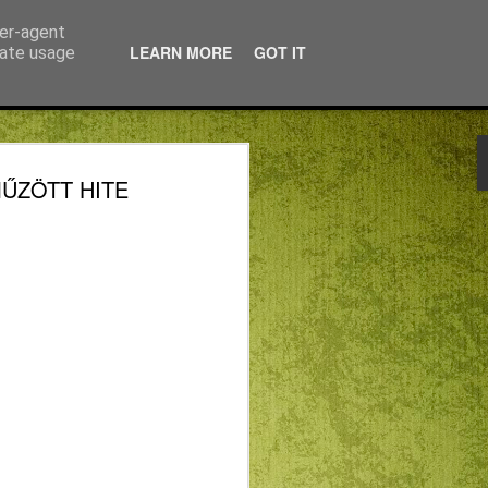
ser-agent
LEARN MORE
GOT IT
rate usage
ATOK,
MŰZÖTT HITE
GÉSEK
TUSKÉNT
HORKAI OLVASÁSA
.) -- METAFIZIKA
ÉG AZ ISTEN
ÁJDALMÁVAL
NGÉSEK REFORMÁTUSKÉNT
SA KÖZBEN (1.)