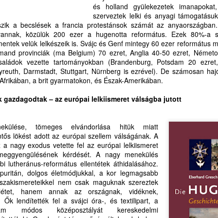
és holland gyülekezetek imanapokat,
ehirdetésért, prédikátorokért
öbb évtizednyi levelezésünk megszakadása sem tud megakadályozni
MI A TEENDŐNK A HIT ÉS A MESTERSÉGES
UL
szerveztek lelki és anyagi támogatásu
ban, hogy elemző, történet-antropológiai, történetteológiai
25
INTELLIGENCIA ETIKUS VISZONYÁÉRT?
eszik a becslések a francia protestánsok számát az anyaországban
ikor van alkalom és idő a gyülekezetekben, az Ige
agaslatokon megszólaló-megszólító tusványosi beszédére az
annak, közülük 200 ezer a hugenotta református. Ezek 80%-a 
I A TEENDŐNK A HIT ÉS A MESTERSÉGES INTELLIGENCIA
ismerés és a köszönet formális-udvarias szavain túl is ne reflektáljak.
entek velük lelkészeik is. Svájc és Genf mintegy 60 ezer református m
TIKUS VISZONYÁÉRT?
amand provinciák (ma Belgium) 70 ezret, Anglia 40-50 ezret, Németo
családok vezette tartományokban (Brandenburg, Potsdam 20 ezret,
 technológia hálót sző,
yreuth, Darmstadt, Stuttgart, Nürnberg is ezrével). De számosan ha
-Afrikában, a brit gyarmatokon, és Észak-Amerikában.
 Szent Lélek azonban szabadságot ad.
gazdagodtak – az európai lelkiismeret válságba jutott
t az idő, hogy uralkodjunk az eszközeink felett,
előtt azok uralkodnának rajtunk.”
LETTERA DOXOLOGICA --- ISTENT MAGASZTALÓ
UL
külése, tömeges elvándorlása hitük miatt
20
ŐSZINTE, NYÍLT LEVÉL
ntős lökést adott az európai szellem válságának. A
gusztus elején elektronikus kötet formájában megjelenik e sorok írója
z a nagy exodus vetette fel az európai lelkiismeret
nyvsorozatának első kötete. A sorozat címe: A digitális túlélés
ORSRAJZOLATOK
eggyengülésének kérdését. A nagy menekülés
ciklopédiája – teológiai stratégiai vázlat a jövőért.
bi lutheránus-református ellentétek áthidalásához.
ETTERA DOXOLOGICA
uritán, dolgos életmódjukkal, a kor legmagsabb
szakismereteikkel nem csak maguknak szereztek
STENT MAGASZTALÓ ŐSZINTE,
létet, hanem annak az országnak, vidéknek,
Ők lendítették fel a svájci óra-, és textilipart, a
YÍLT LEVÉL
dam módos középosztályát kereskedelmi