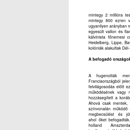
ig
T
J
ab
mintegy 2 millióra t
M
m
mintegy 800 ezren v
M
el
ugyanilyen arányban m
E
egyesült vallon és fl
kálvinista főnemesi 
„A
Heidelberg, Lippe, Ba
kolóniák alakultak Dél
a
A befogadó országok 
It
mi
J
A hugenották mene
Franciaországból jele
Au
felvilágosodás előtt e
kö
S
működésének vagy m
en
hozzásegített a koráb
L
Ahová csak mentek, p
színvonalán működő 
I
megbecsülést és jó
ahol őket befogadták. 
N
holland Amszter