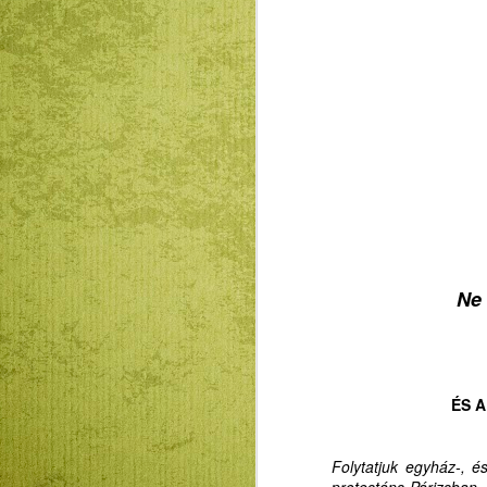
Ne 
ÉS 
Folytatjuk egyház-, é
protestáns Párizsban,