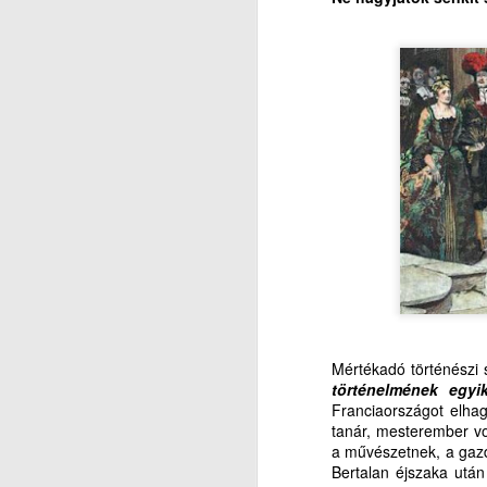
R
k
A
Ká
e
Sz
a 
a
A
Ké
K
g
s
m
és
J
r
M
Dr
V
Mértékadó történészi 
Hi
történelmének egyi
Franciaországot elha
in
tanár, mesterember vo
a művészetnek, a gazda
(2
Bertalan éjszaka után