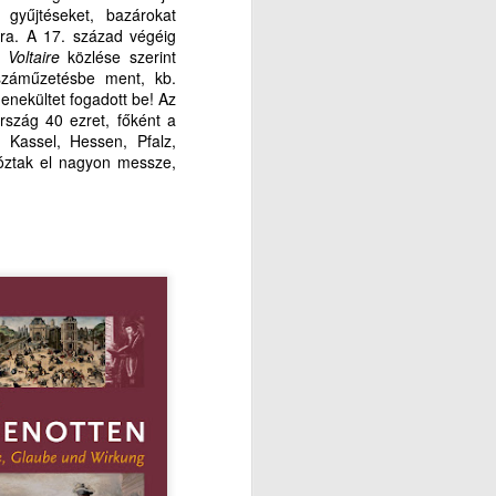
 gyűjtéseket, bazárokat
kra. A 17. század végéig
.
Voltaire
közlése szerint
száműzetésbe ment, kb.
enekültet fogadott be! Az
rszág 40 ezret, főként a
 Kassel, Hessen, Pfalz,
józtak el nagyon messze,