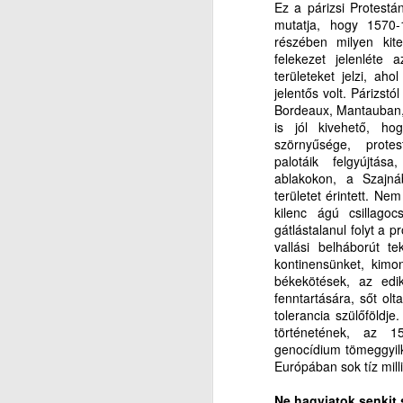
lehetőség: beszélhetünk Hozzá, s
A
Ez a párizsi Protest
meghallhatjuk beszédét hozzánk.
mutatja, hogy 1570-
Különösképpen is nagy segítség a
részében milyen kit
klímaváltozás okozta forróságban
felekezet jelenléte
M
a figyelemelterelés. Fontos a
területeket jelzi, ah
katasztrófa-, és pánik
jelentős volt. Párizst
L
újságírástól, médiától, a
Bordeaux, Mantauban, 
politikumtól túlzsúfolt és gyakran
is jól kivehető, h
S
túldramatizált álhírzuhatagoktól
szörnyűsége, protes
elvonni figyelmünket valami
palotáik felgyújtás
I
mással, másra.
ablakokon, a Szajn
területet érintett. Ne
S
A
kilenc ágú csillago
gátlástalanul folyt a p
A
vallási belháborút t
kontinensünket, kimon
So
L
békekötések, az edi
fenntartására, sőt ol
hi
(5
tolerancia szülőföldj
történetének, az 15
Ur
K
genocídium tömeggyilk
V
Európában sok tíz milli
k
Mi
Ne hagyjatok senkit 