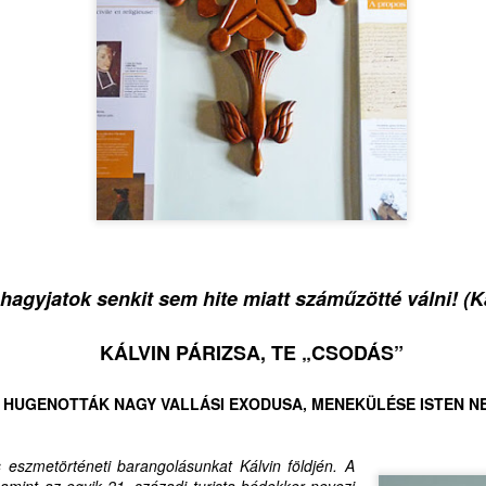
METAFIZIKA ELLENESSÉ
Sokan sokféleképpen vélek
Nobel-dijasról, Krasznahork
róla, hogy egyáltalán nem i
darabjait. Egyházi körökben
rosszindulatúan fogalmazó
szégyellnivaló elfogultságg
kegyességi csoporton belül
találkozni. Ezek mind arra
Kollégiuma egykori Irodalm
nekiálljak munkássága mél
hagyjatok senkit sem hite miatt száműzötté válni! (K
KÁLVIN PÁRIZSA, TE „CSODÁS”
A HUGENOTTÁK NAGY VALLÁSI EXODUSA, MENEKÜLÉSE ISTEN N
s eszmetörténeti barangolásunkat Kálvin földjén. A
 amint az egyik 21. századi turista bédekker nevezi