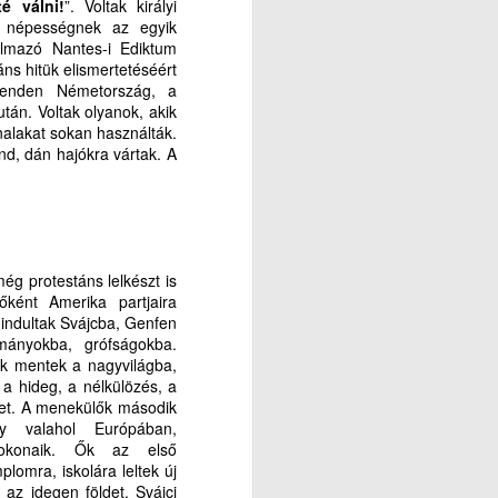
é válni!
”. Voltak királyi
ó népességnek az egyik
almazó Nantes-i Ediktum
ns hitük elismertetéséért
őrenden Németország, a
án. Voltak olyanok, akik
nalakat sokan használták.
nd, dán hajókra vártak. A
ég protestáns lelkészt is
őként Amerika partjaira
n indultak Svájcba, Genfen
ományokba, grófságokba.
ok
mentek
a nagyvilágba,
k a hideg, a nélkülözés, a
ket. A menekülők második
y valahol Európában,
rokonaik. Ők az első
lomra, iskolára leltek új
 az idegen földet. Svájci