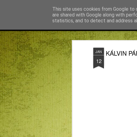
Békefy Lajos
This site uses cookies from Google to d
are shared with Google along with perf
statistics, and to detect and address a
Magazine
Főoldal
Agnus blog főoldal
Bagdán Zsuzsi
KÁLVIN PÁ
JAN
12