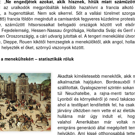
: „
Ne engedjétek azokat, akik hisznek, hitük miatt száműzött
i titeket hallgat, engem hallgat, és aki titeket megvet,
MIKOR LESZ AZ IGE EGYHÁZÁBAN PRÉDIKÁCIÓ
UL
el az uralkodók megpróbálták később hazahívni a francia alkot
30
ÉS PRÉDIKÁTOR VASÁRNAP?
t, a hugenottákat. Nem sok sikerrel. Sőt a vallási türelmet szorg
ngem vet meg; és aki engem vet meg, azt veti meg,
85) francia földön megindult a camisardok fegyveres küzdelme protestá
IKOR LESZ AZ IGE EGYHÁZÁBAN PRÉDIKÁCIÓ ÉS PRÉDIKÁTOR
, száműzött hitsorsosaikat befogadó országok között volt els
i engem elküldött
ASÁRNAP?
 Fejedelemség, Hessen-Nassau őrgrófsága, Hollandia Svájc és Genf ut
n Oroszországig, a cári udvarig jutottak el. A tengeri menekülési útvo
uk 10,16)
rdesd az igét, állj elő vele alkalmas és alkalmatlan időben,
, Dieppe, Rouen kikötői hemzsegtek a menekülőktől, akik angol, holla
 helyezték el őket, szörnyű viszonyok között.
annonicus Reformatus
ts, fedj, buzdíts teljes béketűréssel és tanítással
a menekültekért – statisztikák róluk
vente egy vasárnapon legyen könyörgés és hálaadás
Tim 4,2)
ehirdetésért, prédikátorokért
i titeket hallgat, engem hallgat, és aki titeket megvet,
TESTVÉRI SZÓ TŐKÉS LÁSZLÓHOZ TUSVÁNYOSI
UL
Akadtak kíméletesebb menekítők, akik m
26
BESZÉDE ÉS A REFORMÁTUS EMLÉKEZET-
alkalmaztak hajójukon. Bordeauxből f
ikor van alkalom és idő a gyülekezetekben, az Ige
ngem vet meg; és aki engem vet meg, azt veti meg,
szállítottak. Gyalogszerrel szintén soka
KULTÚRA KAPCSÁN
túl Neuchatelbe, a rajna-menti tart
i engem elküldött
ESTVÉRI SZÓ TŐKÉS LÁSZLÓHOZ
Lyonból és környékéről jó nevű takács
ahol a textilipart lendítették fel, ha csa
uk 10,16)
USVÁNYOSI BESZÉDE ÉS A REFORMÁTUS
járvány útközben nem vette el az életü
hulláma már úgy indult el, hog
annonicus Reformatus
MLÉKEZET-KULTÚRA KAPCSÁN
valahol Amerikában már voltak 
emigráns generáció által megépített temp
vente egy vasárnapon legyen könyörgés és hálaadás
tiszteletű Püspök Úr!
helyükön. Ami kissé otthonosabbá tette