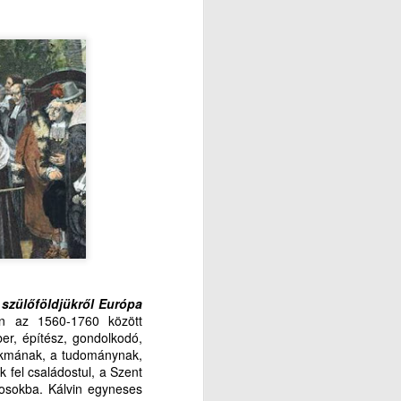
szülőföldjükről Európa
en az 1560-1760 között
er, építész, gondolkodó,
zakmának, a tudománynak,
 fel családostul, a Szent
rosokba. Kálvin egyneses