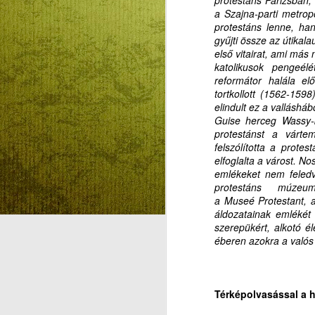
a Szajna-parti metrop
protestáns lenne, ha
A FORRÓ
gyűjti össze az útikala
AUG
első vitairat, ami más 
5
NAPOKBAN IS
katolikusok pengeélé
TANULHATUNK
reformátor halála elő
VALAMIT…
tortkollott (1562-15
KÜTYÜMENTES
elindult ez a valláshá
NYÁRI NAPIREND
Guise herceg Wassy-be
protestánst a várt
ANALÓG
felszólította a protes
SZABADSÁGBAN
A
elfoglalta a várost. No
A FORRÓ NAPOKBAN IS
emlékeket nem feledve
TANULHATUNK VALAMIT…
protestáns múzeu
S
a
Museé Protestant, 
KÜTYÜMENTES NYÁRI
áldozatainak emlékét b
E
NAPIREND ANALÓG
szerepükért, alkotó é
A
SZABADSÁGBAN
éberen azokra a valós
Ke
Kütyümentes napirend
va
k
Emberlétünk legnagyobb
Térképolvasással a 
m
adománya Isten és a páratlan