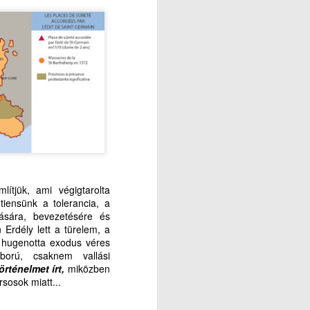
ítjük, ami végigtarolta
tiensünk a tolerancia, a
zására, bevezetésére és
 Erdély lett a türelem, a
s hugenotta exodus véres
áború, csaknem vallási
örténelmet írt,
miközben
rsosok miatt...