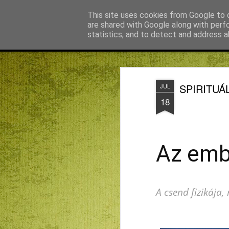
Békefy Lajos
This site uses cookies from Google to d
are shared with Google along with perf
statistics, and to detect and address a
Magazine
Főoldal
Agnus blog főoldal
Bagdán Zsuzsi
SPIRITUÁ
JUL
18
Az embe
A csend fizikája,