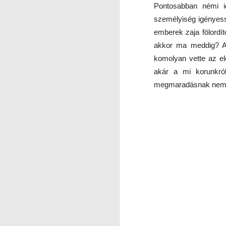
Pontosabban némi id
It
személyiség igényess
mi
emberek zaja fölordíto
J
akkor ma meddig? A 
Au
komolyan vette az elő
kö
S
en
akár a mi korunkró
L
megmaradásnak nem ez
I
N
Ál
J
Az
k
ót
3
a 
r
K
sö