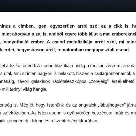
nincs a címben. Igen, egyszerűen arról szól ez a cikk is, ho
BESZÉLŐ KÉPEK:
Beszélő képek:
AUG
AUG
, mint ahogyan a zaj is, amiből egyre több kijut a mai emberek
4
4
SZENTLÉLEK ÉLŐ
Szentlélek
t, nagyothalló ember. A csend metafizikája arról szól, mi mind
INTELLIGENCIÁRÓL
intelligenciáról kontra
k erdei, hegycsúcson átélt, templomban megtapasztalt csend.
KONTRA
Mesterséges
MESTERSÉGES
Intelligenciáról
INTELLIGENCIÁRÓL
felnőtteknek,
 fel a fizikai csend. A csend filozófiája pedig a multiuniverzum, a s
GYEREKEKNEK,
gyermekeknek
is utal, ami szintén nagyon is belakott, hiszen a csillagrobbanástól, a
FELNŐTTEKNEK,
MI MÁR ILYEN CSALÁD VAGYUNK – KIVIRÁGZIK A
násáig, távoli galaxisok rádióteleszkópos „zörejeiig” érzékelhet
UG
CSALÁDOKNAK (2.)
3
SZÓ LELKÜNKBEN ÉS LAPTOPUNKON IS
 milliárdnyi világ hangja.
"A mesterséges intelligencia
SPIRITUÁLIS SZÜLINAPI BALLADÁVÁ
korában még inkább szüksége
I MÁR ILYEN CSALÁD VAGYUNK – KIVIRÁGZIK A SZÓ
enség is. Még jó, hogy Istenünk és az angyalok „lábujjhegyen” jár
van mindannyiunknak az
elidegenülés ellen ható Isten-adta
s szívközelben. Az Isten-csend is gyönyörűen beszédes: imák és m
ELKÜNKBEN ÉS LAPTOPUNKON IS
intelligenciára, lelki kultúrára, a
iái keringenek idelenn és a szentek énekkarában.
klasszikus bibliai hármasra: élő
PIRITUÁLIS SZÜLINAPI BALLADÁVÁ
hitre, kitartó reményre, létezés-
gördülékenységet segítő