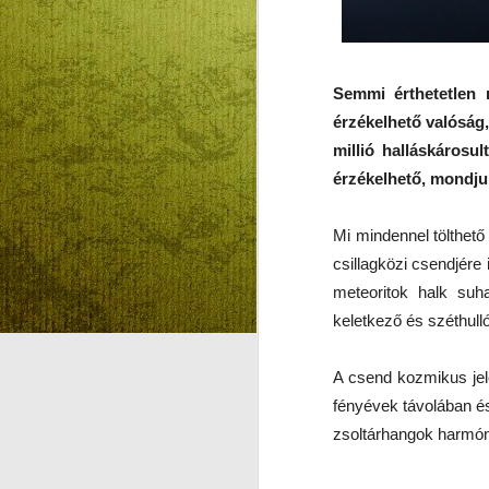
Semmi érthetetlen 
BESZÉLŐ KÉPEK
AUG
érzékelhető valóság
5
HÁROM NYELVEN:
millió halláskárosul
SZENTLÉLEK ÉLŐ
érzékelhető, mondju
INTELLIGENCIÁRÓL
KONTRA
MESTERSÉGES
Mi mindennel tölthető
INTELLIGENCIÁRÓL
csillagközi csendjére 
GYEREKEKNEK,
meteoritok halk suha
A
FELNŐTTEKNEK
keletkező és széthulló
BESZÉLŐ KÉPEK:
SZENTLÉLEK ÉLŐ
M
A csend kozmikus jel
INTELLIGENCIÁRÓL KONTRA
MESTERSÉGES
fényévek távolában é
L
INTELLIGENCIÁRÓL
zsoltárhangok harmón
GYEREKEKNEK,
S
FELNŐTTEKNEK