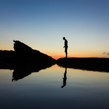
beszélhetünk Hozzá, s meg
Különösképpen is nagy seg
forróságban a figyelemelter
újságírástól, médiától, a po
túldramatizált álhírzuhatag
mással, másra. Valaki Más
emberi kapcsolat keretébe
De hogyan?
Hosszútávon is hasznunkra
átprogramozni napi rutinjai
megkönnyebbülés, felderülés
megszokottságból kilépni.