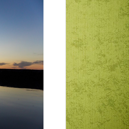
hallhatjuk beszédét hozzánk.
ítség a klímaváltozás okozta
elés. Fontos a katasztrófa-, és pánik
litikumtól túlzsúfolt és gyakran
októl elvonni figyelmünket valami
sal vagy Másra. Lehet ez személyes
n vagy Isten-csendben.
 válhat, hogy ha megpróbáljuk
nkat. Valóságos felszabadulás-élmény,
 lehet a napi verkliből vagy