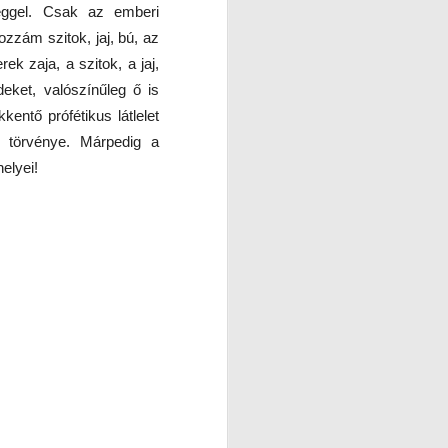
séggel. Csak az emberi
zzám szitok, jaj, bú, az
ek zaja, a szitok, a jaj,
eket, valószínűleg ő is
entő prófétikus látlelet
 törvénye. Márpedig a
elyei!