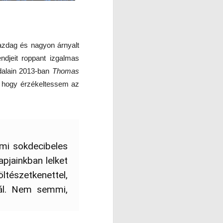
gazdag és nagyon árnyalt
endjeit roppant izgalmas
dalain 2013-ban
Thomas
, hogy érzékeltessem az
mi sokdecibeles
jainkban lelket
tészetkenettel,
nál. Nem semmi,