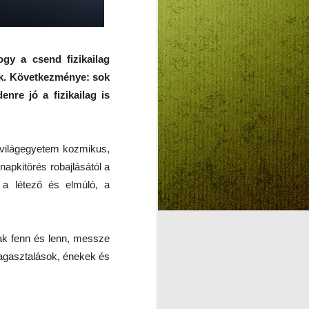
gy a csend fizikailag
SZÜLETÉSNAPI
AUG
nek. Következménye: sok
3
KÖSZÖNTŐ -
enre jó a fizikailag is
ELHOZTAD
MAGADDAL A
MÓZES-HEGY
SZENTSÉG-ILLATÁT
ok-világegyetem kozmikus,
SZÜLETÉSNAPI KÖSZÖNTŐ
 napkitörés robajlásától a
ő a létező és elmúló, a
ELHOZTAD SOK KÁRPÁT-HAZAI
GYÜLEKEZETNEK, ÉS NEKEM
IS A MÓZES-HEGY SZENTSÉG-
ILLATÁT
nak fenn és lenn, messze
agasztalások, énekek és
Kedves Klaudia! Két
világrajövetelt éltél meg, a
harmadik még hátra van. A
biológiait, aminek napját,