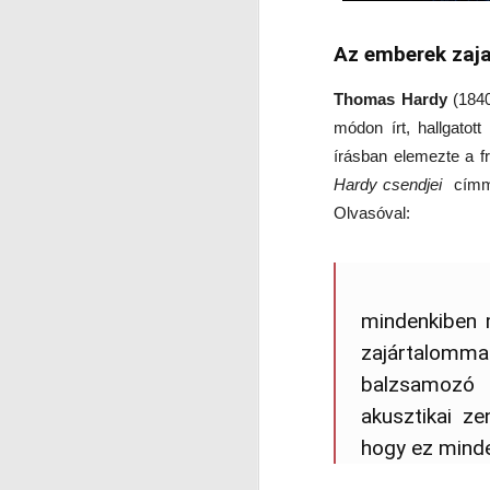
É
(2
Az emberek zaja 
ig
Ak
J
Thomas Hardy
(1840
M
e
módon írt, hallgatot
ak
T
írásban elemezte a f
Hardy csendjei
címme
(L
T
Olvasóval:
P
E
É
Fő
ig
T
mindenkiben 
J
ab
zajártalomma
M
m
M
el
balzsamozó t
E
akusztikai z
„A
hogy ez minde
a