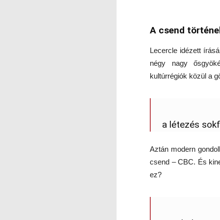
M
A
A csend történ
J
Ne
Lecercle idézett írás
Mi
négy nagy ősgyökérz
L
kultúrrégiók közül a 
mí
T
a 
E
D
a létezés sok
Ne
Pá
vé
Aztán modern gondolk
J
m
csend – CBC. És kine
M
ez?
I
N
K
t
R
Or
K
5