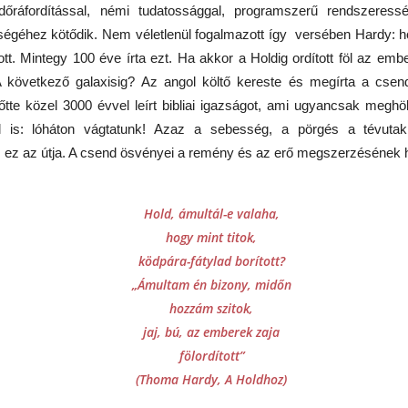
őráfordítással, némi tudatossággal, programszerű rendszeres
t az idő, hogy uralkodjunk az eszközeink felett,
égéhez kötődik. Nem véletlenül fogalmazott így versében Hardy: ho
előtt azok uralkodnának rajtunk.”
tt. Mintegy 100 éve írta ezt. Ha akkor a Holdig ordított föl az ember
LETTERA DOXOLOGICA --- ISTENT MAGASZTALÓ
UL
következő galaxisig? Az angol költő kereste és megírta a csend
20
ŐSZINTE, NYÍLT LEVÉL
gusztus elején elektronikus kötet formájában megjelenik e sorok írója
tte közel 3000 évvel leírt bibliai igazságot, ami ugyancsak meghökk
nyvsorozatának első kötete. A sorozat címe: A digitális túlélés
ORSRAJZOLATOK
ciklopédiája – teológiai stratégiai vázlat a jövőért.
l is: lóháton vágtatunk! Azaz a sebesség, a pörgés a tévutak
ETTERA DOXOLOGICA
 az útja. A csend ösvényei a remény és az erő megszerzésének h
STENT MAGASZTALÓ ŐSZINTE,
Hold, ámultál-e valaha,
YÍLT LEVÉL
hogy mint titok,
dás-békesség Istentől!
ködpára-fátylad borított?
Isten azbesztruhája a menedékünk - 3875 HELYEN
UL
 Olvasókkal, Lelkésztestvérekkel, Barátaimmal együtt szeretettel
„Ámultam én bizony, midőn
19
LÁNGOL FÖLDÜNK
öszöntöm Önt, Erdélyországnak Bethlen Gábor Nagyságos Fejedelem
hozzám szitok,
a Nemes és Tiszteletes Református Prédikátorai között, úgy is, mint
875
jaj, bú, az emberek zaja
kiváló és Erdély-gyarapító érdemes gr. Teleky család sarját, az Ige és
eformátus népünk szolgálatában.
ihűl a szó. A műholdak szeme
fölordított”
(Thoma Hardy, A Holdhoz)
tét tüzek pontjait számlálja.