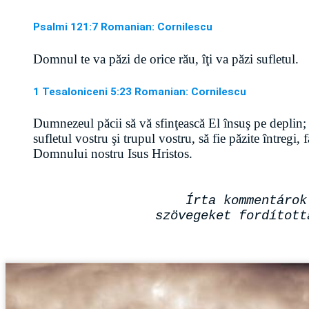
Psalmi 121:7 Romanian: Cornilescu
Domnul te va păzi de orice rău, îţi va păzi sufletul.
1 Tesaloniceni 5:23 Romanian: Cornilescu
Dumnezeul păcii să vă sfinţească El însuş pe deplin; 
sufletul vostru şi trupul vostru, să fie păzite întregi, 
Domnului nostru Isus Hristos.
Írta kommentárok
szövegeket fordított