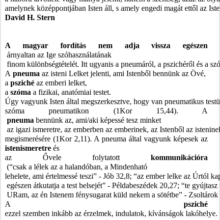
amelynek középpontjában Isten áll, s amely engedi magát ettől az Isten
David H. Stern
A magyar fordítás nem adja vissza egészen
 árnyaltan az Ige szóhasználatának
 finom különbségtételét. Itt ugyanis a pneumáról, a pszichéről és a sz
A
 pneuma
 az isteni Lelket jelenti, ami Istenből bennünk az Övé, 
a
 psziché
 az emberi lelket, 
a 
szóma 
a fizikai, anatómiai testet. 
Úgy vagyunk Isten által megszerkesztve, hogy van pneumatikus testü
szóma pneumatikon (1Kor 15,44). A
 pneuma 
bennünk az, ami/aki képessé tesz minket
 az igazi ismeretre, az emberben az emberinek, az Istenből az isteninek
megismerésére (1Kor 2,11). A pneuma által vagyunk képesek az 
istenismeretre 
és 
az Ővele folytatott
 kommunikációra
 (“csak a lélek az a halandóban, a Mindenható 
lehelete, ami értelmessé teszi” - Jób 32,8; “az ember lelke az Úrtól ka
 egészen átkutatja a test belsejét” - Példabeszédek 20,27; “te gyújtas
 URam, az én Istenem fénysugarat küld nekem a sötétbe” - Zsoltárok 
A 
psziché 
ezzel szemben inkább az érzelmek, indulatok, kívánságok lakóhelye.