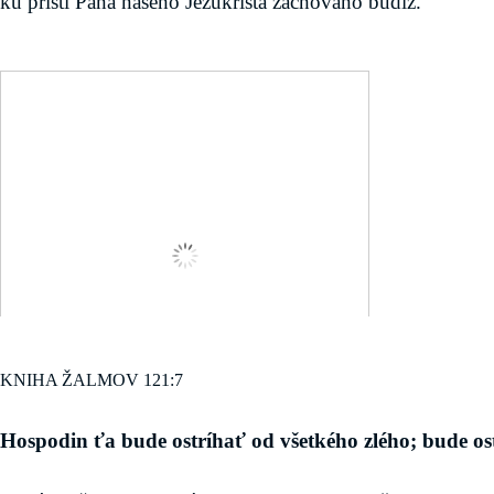
ku příští Pána našeho Jezukrista zachováno budiž.
KNIHA ŽALMOV 121:7
Hospodin ťa bude ostríhať od všetkého zlého; bude os