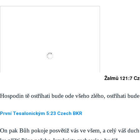
Žalmů 121:7 C
Hospodin tě ostříhati bude ode všeho zlého, ostříhati bude
První Tesalonickým 5:23 Czech BKR
On pak Bůh pokoje posvětiž vás ve všem, a celý váš duch 