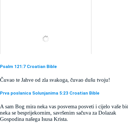
Psalm 121:7 Croatian Bible
Čuvao te Jahve od zla svakoga, čuvao dušu tvoju!
Prva poslanica Solunjanima 5:23 Croatian Bible
A sam Bog mira neka vas posvema posveti i cijelo vaše biće 
neka se besprijekornim, savršenim sačuva za Dolazak 
Gospodina našega Isusa Krista.