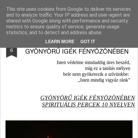
Békefy Lajos
This site uses cookies from Google to deliver its services
and to analyze traffic. Your IP address and user-agent are
Pages
shared with Google along with performance and security
metrics to ensure quality of service, generate usage
statistics, and to detect and address abuse.
AZ IGAZI EMBER VÉDELEMRŐL -
SEP
LEARN MORE
GOT IT
6
GYÖNYÖRŰ IGÉK FÉNYÖZÖNÉBEN
Isten védelme mindaddig üres beszéd,
 míg ez a tanítás mélyen
 bele nem gyökerezik a szívünkbe: 
„Isten mindig vigyáz ránk”
GYÖNYÖRŰ IGÉK FÉNYÖZÖNÉBEN
SPIRITUÁLIS PERCEK 10 NYELVEN