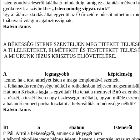
Isten gondviseléséről található mindaddig, amíg ez a tanítás mélyen b
gyökerezik a szívünkbe:
 „Isten mindig vigyáz ránk”
 . 
Így a rátámaszkodás által egyedül az Ő őrizetére búcsút inthetünk mi
hiábavaló világi magabiztosságnak.
Kálvin János
A BÉKESSÉG ISTENE SZENTELJEN MEG TITEKET TELJESE
A TI LELKETEKET, ELMÉTEKET ÉS TESTETEKET TELJE
 A MI URUNK JÉZUS KRISZTUS ELJÖVETELÉRE. 
A legnagyobb képtelenség
 lenne, ha a test, amelyet Isten a maga templomává szentelt,
 a feltámadás reménysége nélkül a rothadásban teljesen megsemmisül
Hát nem Krisztus tagja is egyúttal? Ha tehát a mennyei Bíró az ember
 a részét, a testét ilyen nagy tisztességre méltatja, ugyan miféle eszeme
a halandó embert porba foszlatni a helyreállítás reménysége nélkül?
Kálvin János
Itt a shalom Istenéről 
ír Pál. Arról a békességről, aminek a lényegét nem 
a háború távolléte vagy hiánya jelenti, hanem a szentség, azaz az olyan