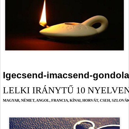
Igecsend-imacsend-gondol
LELKI IRÁNYTŰ 10 NYELVE
MAGYAR, NÉMET, ANGOL, FRANCIA, KÍNAI, HORVÁT, CSEH, SZLOV