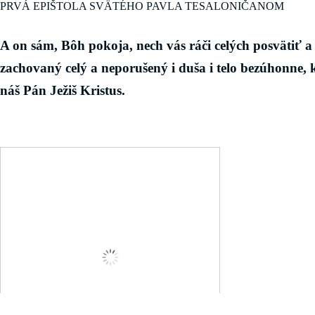
PRVÁ EPIŠTOLA SVÄTÉHO PAVLA TESALONIČANOM
A on sám, Bôh pokoja, nech vás ráči celých posvätiť a 
zachovaný celý a neporušený i duša i telo bezúhonne, 
náš Pán Ježiš Kristus.