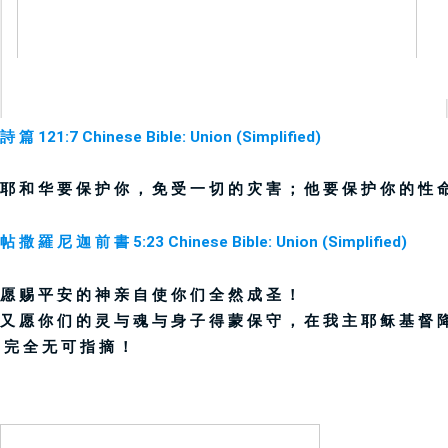
詩 篇 121:7 Chinese Bible: Union (Simplified)
耶 和 华 要 保 护 你 ， 免 受 一 切 的 灾 害 ； 他 要 保 护 你 的 性 
帖 撒 羅 尼 迦 前 書 5:23 Chinese Bible: Union (Simplified)
愿 赐 平 安 的 神 亲 自 使 你 们 全 然 成 圣 ！ 
又 愿 你 们 的 灵 与 魂 与 身 子 得 蒙 保 守 ， 在 我 主 耶 稣 基 督 
 完 全 无 可 指 摘 ！