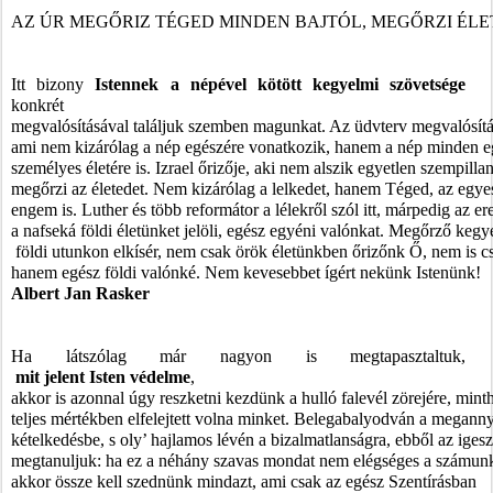
AZ ÚR MEGŐRIZ TÉGED MINDEN BAJTÓL, MEGŐRZI ÉLE
Itt bizony 
Istennek a népével kötött kegyelmi szövetsége 
konkrét 
megvalósításával találjuk szemben magunkat. Az üdvterv megvalósítá
ami nem kizárólag a nép egészére vonatkozik, hanem a nép minden eg
személyes életére is. Izrael őrizője, aki nem alszik egyetlen szempilla
megőrzi az életedet. Nem kizárólag a lelkedet, hanem Téged, az egye
engem is. Luther és több reformátor a lélekről szól itt, márpedig az er
a nafseká földi életünket jelöli, egész egyéni valónkat. Megőrző keg
 földi utunkon elkísér, nem csak örök életünkben őrizőnk Ő, nem is cs
hanem egész földi valónké. Nem kevesebbet ígért nekünk Istenünk!
Albert Jan Rasker
Ha látszólag már nagyon is megtapasztaltuk,
 mit jelent Isten védelme
, 
akkor is azonnal úgy reszketni kezdünk a hulló falevél zörejére, minth
teljes mértékben elfelejtett volna minket. Belegabalyodván a meganny
kételkedésbe, s oly’ hajlamos lévén a bizalmatlanságra, ebből az iges
megtanuljuk: ha ez a néhány szavas mondat nem elégséges a számunk
akkor össze kell szednünk mindazt, ami csak az egész Szentírásban 