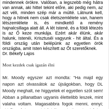
mindennek örökre. Valóban, a legszebb még hátra 
van annak, aki hittel tekint előre, aki pedig nem, az 
azt véli, minden szép már a múlté. Látnunk kell, 
hogy a hitnek nem csak életszemlélete van, hanem 
létszemlélete is, és mindkettő a remény 
hajnalcsillaga alatt áll. A lét Istené, és a földi létezés 
is az Ő keze munkája. Ezért akár élünk, akár 
halunk, Istenéi, Krisztuséi vagyunk - hit által. És a 
földi ország után belépünk az egyetlen örök 
országba, amit Isten készített az Őt szeretőknek. 
Dr. Békefy Lajos
Most kezdek csak igazán élni
Mr. Moody egyszer azt mondta: "Ha majd egy 
napon azt olvassátok az újságokban, hogy DL 
Moody meghalt, ne higgyetek el egyetlen szót sem! 
Abban a pillanatban ugyanis élettelibb leszek, mint 
valaha voltam. Magasabbra fogok menni, ennyi; 