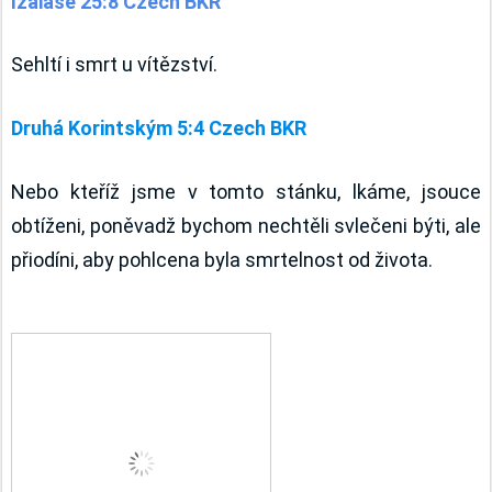
Izaiáše 25:8 Czech BKR
Sehltí i smrt u vítězství.
Druhá Korintským 5:4 Czech BKR
Nebo kteříž jsme v tomto stánku, lkáme, jsouce 
obtíženi, poněvadž bychom nechtěli svlečeni býti, ale 
přiodíni, aby pohlcena byla smrtelnost od života.