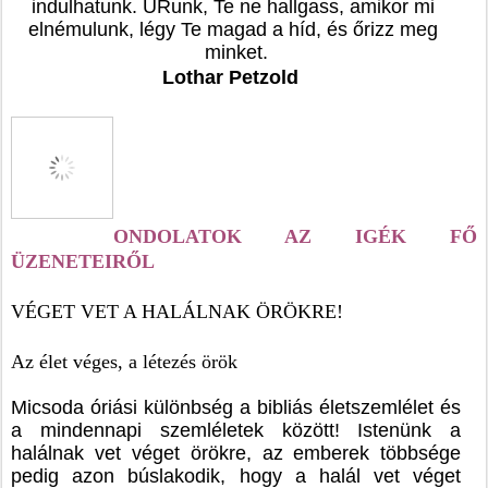
indulhatunk. URunk, Te ne hallgass, amikor mi 
elnémulunk, légy Te magad a híd, és őrizz meg 
minket.
Lothar Petzold 
ONDOLATOK AZ IGÉK FŐ 
ÜZENETEIRŐL
VÉGET VET A HALÁLNAK ÖRÖKRE!
Az élet véges, a létezés örök
Micsoda óriási különbség a bibliás életszemlélet és 
a mindennapi szemléletek között! Istenünk a 
halálnak vet véget örökre, az emberek többsége 
pedig azon búslakodik, hogy a halál vet véget 