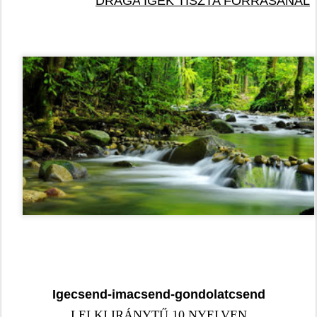
DRÁGA
 IGÉK TISZTA FORRÁSÁNÁL
Igecsend-imacsend-gondolatcsend
LELKI IRÁNYTŰ 10 NYELVEN