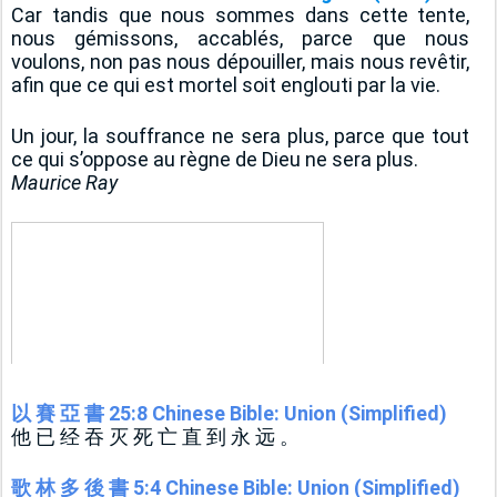
Car tandis que nous sommes dans cette tente, 
nous gémissons, accablés, parce que nous 
voulons, non pas nous dépouiller, mais nous revêtir, 
afin que ce qui est mortel soit englouti par la vie.
Un jour, la souffrance ne sera plus, parce que tout 
ce qui s’oppose au règne de Dieu ne sera plus.
Maurice Ray
以 賽 亞 書 25:8 Chinese Bible: Union (Simplified)
他 已 经 吞 灭 死 亡 直 到 永 远 。
歌 林 多 後 書 5:4 Chinese Bible: Union (Simplified)