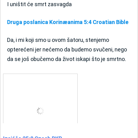
I uništit će smrt zasvagda
Druga poslanica Korinæanima 5:4 Croatian Bible
Da, i mi koji smo u ovom šatoru, stenjemo 
opterećeni jer nećemo da budemo svučeni, nego 
da se još obučemo da život iskapi što je smrtno.