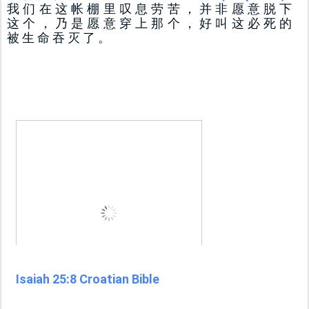
我 们 在 这 帐 棚 里 叹 息 劳 苦 ， 并 非 愿 意 脱 下 
这 个 ， 乃 是 愿 意 穿 上 那 个 ， 好 叫 这 必 死 的 
被 生 命 吞 灭 了 。
Isaiah 25:8 Croatian Bible