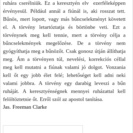
ruhára cserélniük. Ez a keresztyén elv  ezerféleképpen 
érvényesül. Például annál a fiúnál is, aki rosszat tett. 
Bűnös, mert lopott, vagy más bűncselekményt követett 
el. A törvény letartóztatja és börtönbe veti. Ezt a 
törvénynek meg kell tennie, mert a törvény célja a 
bűncselekmények megelőzése. De a törvény nem 
gyógyíthatja meg a bűnözőt. Csak gonosz útján állíthatja 
meg. Ám a törvényen túl, nevelési, korrekciós céllal 
meg kell mutatni a fiúnak valami jó dolgot. Vonzania 
kell őt egy jobb élet felé; lehetőséget kell adni neki 
valami jobbra. A törvény egy darabig leveszi a bűn 
ruháját. A keresztyénségnek mennyei ruházattal kell 
felöltöztetnie őt. Erről szól az apostol tanítása. 
Jas. Freeman Clarke