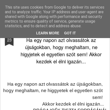
Békefy Lajos
This site uses cookies from Google to deliver its services
and to analyze traffic. Your IP address and user-agent are
Pages
shared with Google along with performance and security
metrics to ensure quality of service, generate usage
statistics, and to detect and address abuse.
DRÁGA IGÉK TISZTA FORRÁSÁNÁL -
SEP
LEARN MORE
GOT IT
Ha egy napon azt olvassátok az
23
újságokban, hogy meghaltam, ne
higyjetek el egyetlen szót sem! Akkor
kezdek el élni igazán...
Ha egy napon azt olvassátok az újságokban, 
hogy meghaltam, ne higgyetek el egyetlen szót 
sem! 
Akkor kezdek el élni igazán...