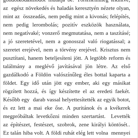
az  egész növekedés és haladás keresztyén nézete olyan, 
mint az  összeadás, nem pedig mint a kivonás; felépítés, 
nem pedig lerombolás; pozitív eszközök használata, 
nem negatívaké; vonzerő megmutatása, nem a taszításé; 
a jó szeretetével, nem a gonosszal való riogatással; a 
szeretet erejével, nem a törvény erejével. Krisztus nem 
pusztítani, hanem beteljesíteni jött. A legtöbb reform és 
találmány a meglévő javításával jön létre. Az első 
gazdálkodó a Földön valószínűleg éles bottal kaparta a 
földet. Egy idő után jött egy ember, aki egy másikat 
rögzített hozzá, és így készítette el az eredeti faekét. 
Később egy  darab vassal helyettesítették az egyik botot, 
és ez lett a mai eke őse. A puritánok és a kvékerek 
megpróbáltak levetkőzni minden szertartást.  Levették 
az építészet, festészet, szobrok, zene királyi köntösét.. 
Ez talán hiba volt. A földi ruhát elég lett volna  mennyei 