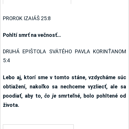
PROROK IZAIÁŠ 25:8
Pohltí smrť na večnosť…
DRUHÁ EPIŠTOLA SVÄTÉHO PAVLA KORINŤANOM 
5:4
Lebo aj, ktorí sme v tomto stáne, vzdycháme súc 
obtiažení, nakoľko sa nechceme vyzliecť, ale sa 
poodiať, aby to, 
čo je 
smrteľné, bolo pohltené od 
života.