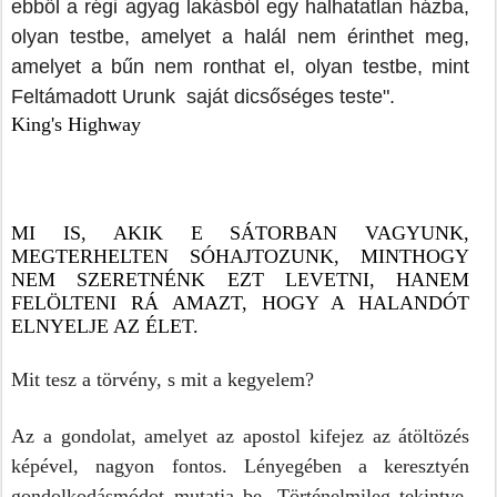
ebből a régi agyag lakásból egy halhatatlan házba, 
olyan testbe, amelyet a halál nem érinthet meg, 
amelyet a bűn nem ronthat el, olyan testbe, mint 
Feltámadott Urunk  saját dicsőséges teste".
King's Highway
MI IS, AKIK E SÁTORBAN VAGYUNK, 
MEGTERHELTEN SÓHAJTOZUNK, MINTHOGY 
NEM SZERETNÉNK EZT LEVETNI, HANEM 
FELÖLTENI RÁ AMAZT, HOGY A HALANDÓT 
ELNYELJE AZ ÉLET.
Mit tesz a törvény, s mit a kegyelem?
Az a gondolat, amelyet az apostol kifejez az átöltözés 
képével, nagyon fontos. Lényegében a keresztyén 
gondolkodásmódot mutatja be. Történelmileg tekintve, 