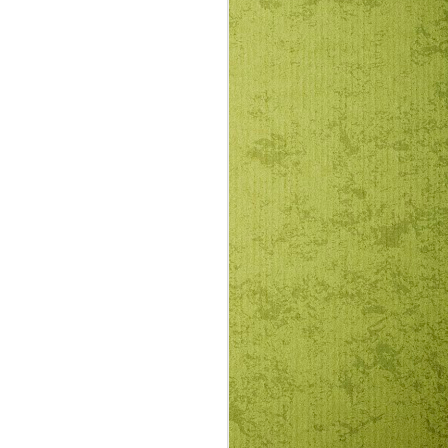
átékot űz ez a református
l, a szavakkal, az alkotókkal. Ez csak
gaz. Kétségtelen valamennyien homo
 is vagyunk, ha már sok minden földi
ább fantáziánk legyen és gondolatban
 bőségesen is. Ezáltal leszünk jó
ak erőterében homo prudensek, bölcs
ánytűjük segítségével elkerülhetik, hogy
sok” legyenek.