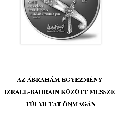
közben: micsoda szellemi j
szellemtörténész a korokka
részben igaz, tehát nem i
ludens-ek, játékos emberek
kincsünk nincs is, de legal
tudjunk játszani. És az van
esetben Isten koordinátáin
emberek, akik belső lelki ir
homo ludensből „homo luda
AZ ÁBRAHÁM EGYEZMÉNY
IZRAEL-BAHRAIN KÖZÖTT MESSZE
TÚLMUTAT ÖNMAGÁN