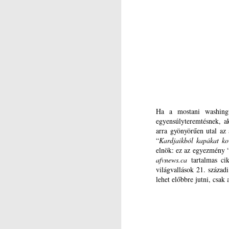
A
So
L
hi
(5
Ur
K
V
k
Mi
R
k
A
Ká
Ha a mostani washin
e
Sz
egyensúlyteremtésnek, ak
a 
arra gyönyörűen utal az 
a
“
Kardjaikból kapákat ko
elnök: ez az egyezmény “m
A
afvnews.ca
tartalmas ci
világvallások 21. század
Ké
lehet előbbre jutni, csak 
K
g
s
m
és
J