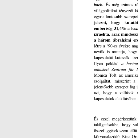
back.
És még számos rész
M
e
világpolitikai tényezői 
egyre fontosabb szerepe
ak
T
jelezni, hogy kutató
emberiség 31,4%-a les
(L
T
izraelita, azaz mindös
a három ábrahámi ered
P
E
létre a ‘90-es évekre nag
nevük is mutatja, hogy
É
Fő
kapcsolatát kutassák, tr
Ilyen például
a boston
ig
T
J
münsteri Zentrum für 
ab
Monica Toft az amerika
M
m
szolgáltat, miszerint a
M
el
jelentősebb szerepet fog 
E
azt, hogy a vallások 
kapcsolatok alakításában.
„A
a
És ezzel megérkeztünk
It
találgatásokba, hogy va
összefüggések szem előtt 
mi
körvonalazódó Kína-Oro
J