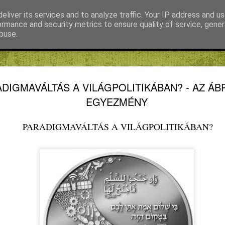
eliver its services and to analyze traffic. Your IP address and u
ormance and security metrics to ensure quality of service, gene
buse.
Fábián Tibor
FIKE blog
Kiss Gábor
Mihály Noémi Katalin
REFORM
AUG
DIGMAVÁLTÁS A VILÁGPOLITIKÁBAN? - AZ Á
8
SZELLEM
EGYEZMÉNY
„KVARCOLA
PARADIGMAVÁLTÁS A VILÁGPOLITIKÁBAN?
KRASZNAH
HIERONY
A MAGAS KÖZÉPKOR VÉ
ALACSONY DIGITÁLIS 
BOSCHJA
REFORMÁTUS SZELLEMTÖ
Lehet, van, aki úgy véli az