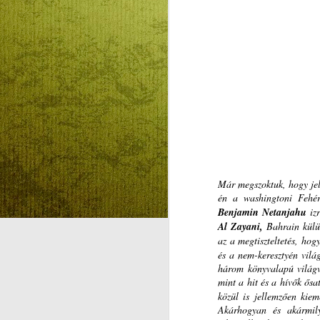
KVARCOLATOK,
AUG
7
TÖPRENGÉSEK
REFORMÁTUSKÉNT
KRASZNAHORKAI
OLVASÁSA KÖZBEN
(1.) -- METAFIZIKA
ELLENESSÉG AZ
ISTEN HIÁNY
A
FÁJDALMÁVAL
KVARCOLATOK,
TÖPRENGÉSEK
Már megszoktuk, hogy jel
REFORMÁTUSKÉNT
én a washingtoni Fehé
KRASZNAHORKAI OLVASÁSA
Benjamin Netanjahu
izr
KÖZBEN (1.)
Al Zayani,
Bahrain külü
az a megtiszteltetés, hog
METAFIZIKA ELLENESSÉG AZ
és a nem-keresztyén vilá
ISTEN-HIÁNY FÁJDALMÁVAL
három könyvalapú világv
mint a hit és a hívők ősa
Sokan sokféleképpen vélekednek
közül is jellemzően kie
A
a legújabb magyar irodalmi Nobel-
Akárhogyan és akármily
dijasról, Krasznahorkai Lászlóról.