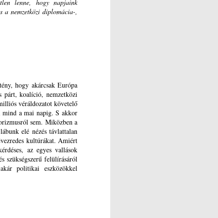
etlen lenne, hogy napjaink
és a nemzetközi diplomácia-,
 tény, hogy akárcsak Európa
s párt, koalíció, nemzetközi
milliós véráldozatot követelő
ti mind a mai napig. S akkor
rorizmusról sem. Miközben a
lábunk elé nézés távlattalan
évezredes kultúrákat. Amiért
érdéses, az egyes vallások
s szükségszerű felülírásáról
akár politikai eszközökkel