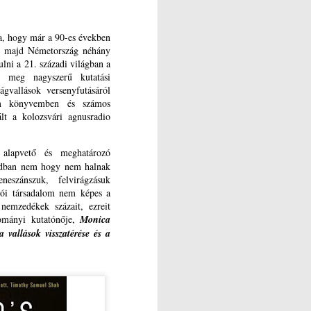
a, hogy már a 90-es években
a, majd Németország néhány
lni a 21. századi világban a
k meg nagyszerű kutatási
ágvallások versenyfutásáról
om könyvemben és számos
lt a kolozsvári agnusradio
ó alapvető és meghatározó
zadban nem hogy nem halnak
eszánszuk, felvirágzásuk
tói társadalom nem képes a
 nemzedékek százait, ezreit
dományi kutatónője,
Monica
a vallások visszatérése és a