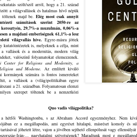
26
BESZÉDE ÉS A REFORMÁTUS EMLÉKEZET-
kutatás szólt/szól arról, hogy a 21. század
ikor van alkalom és idő a gyülekezetekben, az Ige
ngem vet meg; és aki engem vet meg, azt veti meg,
között a világvallások és hatalmas hívő népük
KULTÚRA KAPCSÁN
Elég most csak annyit
t töltenek majd be.
i engem elküldött
ESTVÉRI SZÓ TŐKÉS LÁSZLÓHOZ
intézeti számítások szerint 2050-re az
z keresztyén, 29,7%-a muzulmán, 0,06%-a
uk 10,16)
USVÁNYOSI BESZÉDE ÉS A REFORMÁTUS
szesen a majdani emberiségnek 61,1%-a lesz
etű világvallás híve.
Egyre-másra jöttek
annonicus Reformatus
MLÉKEZET-KULTÚRA KAPCSÁN
y kutatóintézetek is, melyeknek a célja, mint
 a vallások és a modernitás, modern világ
vente egy vasárnapon legyen könyörgés és hálaadás
tiszteletű Püspök Úr!
endeket, valószínű folyamatokat elemezzenek.
i Center for Religions and Modernity, a
ehirdetésért, prédikátorokért
öbb évtizednyi levelezésünk megszakadása sem tud megakadályozni
MI A TEENDŐNK A HIT ÉS A MESTERSÉGES
UL
Religion und Moderne.
Az említett kiváló
ban, hogy elemző, történet-antropológiai, történetteológiai
25
INTELLIGENCIA ETIKUS VISZONYÁÉRT?
i kormányok számára is fontos ismereteket
ikor van alkalom és idő a gyülekezetekben, az Ige
agaslatokon megszólaló-megszólító tusványosi beszédére az
 hit, a vallások a (világ)politikában egyre
I A TEENDŐNK A HIT ÉS A MESTERSÉGES INTELLIGENCIA
ismerés és a köszönet formális-udvarias szavain túl is ne reflektáljak.
játszani a 21. században. Folyamatosan elemzi
TIKUS VISZONYÁÉRT?
milyen szerepet töltenek be a nemzetközi
 technológia hálót sző,
Quo vadis világpolitika?
 Szent Lélek azonban szabadságot ad.
 a hétfői Washingtonba, s az Abraham Accord egyezményhez. Nem kíván
t az idő, hogy uralkodjunk az eszközeink felett,
lójában ez a megállapodás, ami egyrészt hitalapú, másrészt komoly és súlyo
tartásával jöhetett létre, vajon a jövőben sejthető ellenpólusát vagy ellensúlyá
előtt azok uralkodnának rajtunk.”
szország-Irán-... nagyhatalmi szövetségnek? Maradjunk most e megállapodá
LETTERA DOXOLOGICA --- ISTENT MAGASZTALÓ
UL