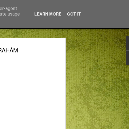
ser-agent
LEARN MORE
GOT IT
rate usage
ÁTUS
BRAHÁM
TÖRTÉNETI
TOK” (2.) -
ORKAI LÁSZLÓ --
MUS BOSCH
GÉNEK KRASZNAHORKAIJA – AZ
KOR KEZDETÉNEK HIERONYMUS
RTÉNETI „KVARCOLATOK” (2.)
 előző cikk vagy e sorok olvasása