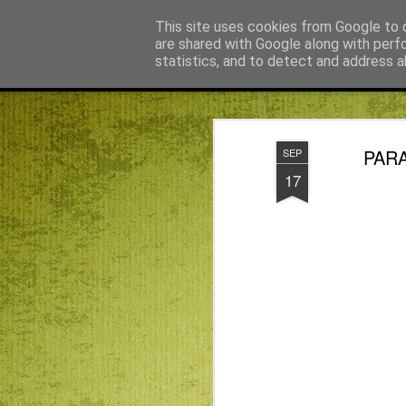
Békefy Lajos
This site uses cookies from Google to d
are shared with Google along with perf
statistics, and to detect and address a
Magazine
Főoldal
Agnus blog főoldal
Bagdán Zsuzsi
PARA
SEP
17