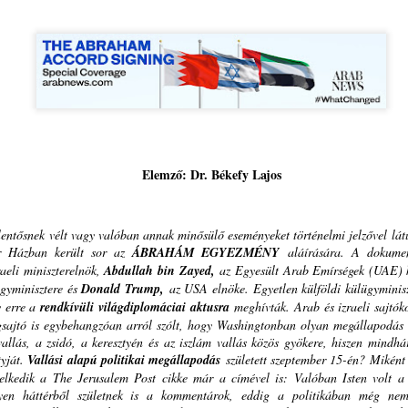
A FORRÓ
BESZÉLŐ KÉPEK
AUG
AUG
5
5
NAPOKBAN IS
HÁROM NYELVEN:
TANULHATUNK
SZENTLÉLEK ÉLŐ
VALAMIT…
INTELLIGENCIÁRÓL
KÜTYÜMENTES
KONTRA
NYÁRI NAPIREND
MESTERSÉGES
ANALÓG
INTELLIGENCIÁRÓL
SZABADSÁGBAN
GYEREKEKNEK,
Beszélő képek: Szentlélek intelligenciáról kontra
UG
Elemző: Dr. Békefy Lajos
FELNŐTTEKNEK
A FORRÓ NAPOKBAN IS
4
Mesterséges Intelligenciáról felnőtteknek,
TANULHATUNK VALAMIT…
BESZÉLŐ KÉPEK:
gyermekeknek
SZENTLÉLEK ÉLŐ
entősnek vélt vagy valóban annak minősülő eseményeket történelmi jelzővel lát
KÜTYÜMENTES NYÁRI
INTELLIGENCIÁRÓL KONTRA
r Házban került sor az
ÁBRAHÁM EGYEZMÉNY
aláírására. A dokument
NAPIREND ANALÓG
MESTERSÉGES
aeli miniszterelnök,
Abdullah bin Zayed,
az Egyesült Arab Emírségek (UAE) 
SZABADSÁGBAN
INTELLIGENCIÁRÓL
gyminisztere és
Donald Trump,
az USA elnöke. Egyetlen külföldi külügyminis
GYEREKEKNEK,
y erre a
rendkívüli világdiplomáciai aktusra
meghívták. Arab és izraeli sajtók
Kütyümentes napirend
FELNŐTTEKNEK
gsajtó is egybehangzóan arról szólt, hogy Washingtonban olyan megállapodás s
allás, a zsidó, a keresztyén és az iszlám vallás közös gyökere, hiszen mind
Emberlétünk legnagyobb
SPEAKING PICTURES: THE
tyját.
Vallási alapú politikai megállapodás
született szeptember 15-én? Miként
adománya Isten és a páratlan
LIVING INTELLIGENCE OF THE
lehetőség: beszélhetünk Hozzá, s
SZÜLETÉSNAPI KÖSZÖNTŐ - ELHOZTAD
melkedik a The Jerusalem Post cikke már a címével is:
Valóban Isten volt 
UG
HOLY SPIRIT VERSUS
meghallhatjuk beszédét hozzánk.
en háttérből születnek is a kommentárok, eddig a politikában még nem 
3
MAGADDAL A MÓZES-HEGY SZENTSÉG-ILLATÁT
ARTIFICIAL INTELLIGENCE FOR