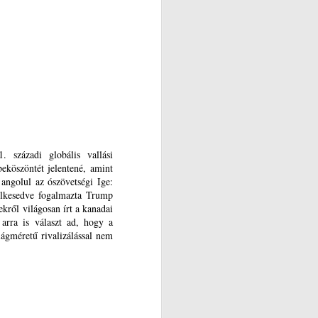
 századi globális vallási
eköszöntét jelentené, amint
 angolul az ószövetségi Ige:
elkesedve fogalmazta Trump
ekről világosan írt a kanadai
rra is választ ad, hogy a
lágméretű rivalizálással nem