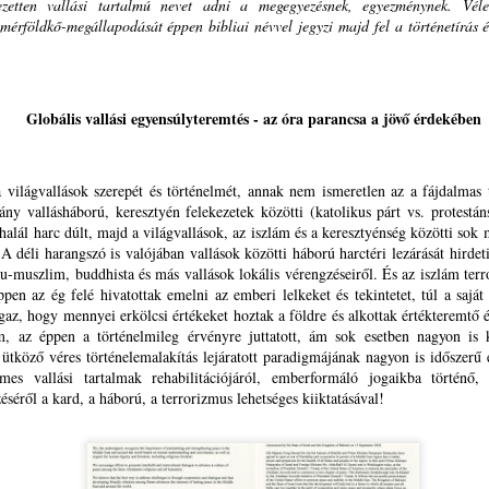
Különösképpen is nagy segítség a
ejezetten vallási tartalmú nevet adni a megegyezésnek, egyezménynek. Vél
CHILDREN AND ADULTS
ZÜLETÉSNAPI KÖSZÖNTŐ
klímaváltozás okozta forróságban
 mérföldkő-megállapodását éppen bibliai névvel jegyzi majd fel a történetírás 
a figyelemelterelés. Fontos a
IMMAGINI PARLANTI:
LHOZTAD SOK KÁRPÁT-HAZAI GYÜLEKEZETNEK, ÉS NEKEM IS
katasztrófa-, és pánik
L'INTELLIGENZA VIVA DELLO
 MÓZES-HEGY SZENTSÉG-ILLATÁT
újságírástól, médiától, a
SPIRITO SANTO CONTRO
politikumtól túlzsúfolt és gyakran
L'INTELLIGENZA ARTIFICIALE
Globális vallási egyensúlyteremtés - az óra parancsa a jövő érdekében
dves Klaudia! Két világrajövetelt éltél meg, a harmadik még hátra
túldramatizált álhírzuhatagoktól
PER BAMBINI E ADULTI
n. A biológiait, aminek napját, augusztus 4-ét ma ünnepeljük, s
elvonni figyelmünket valami
öszönjük meg életedet Teremtő és Gondviselő Urunknak,
mással, másra.
A mesterséges intelligencia
egemlékezve Édesanyádról és Édesapádról is.
 világvallások szerepét és történelmét, annak nem ismeretlen az a fájdalmas
korában még inkább szüksége
ny vallásháború, keresztyén felekezetek közötti (katolikus párt vs. protestán
MI MÁR ILYEN CSALÁD VAGYUNK – KIVIRÁGZIK A
UG
van mindannyiunknak az
-halál harc dúlt, majd a világvallások, az iszlám és a keresztyénség közötti sok 
3
SZÓ LELKÜNKBEN ÉS LAPTOPUNKON IS
elidegenülés ellen ható Isten-adta,
 A déli harangszó is valójában vallások közötti háború harctéri lezárását hirde
élő Szentlélek intelligenciára, lelki
SPIRITUÁLIS SZÜLINAPI BALLADÁVÁ
-muszlim, buddhista és más vallások lokális vérengzéseiről. És az iszlám ter
kult
I MÁR ILYEN CSALÁD VAGYUNK – KIVIRÁGZIK A SZÓ
pen az ég felé hivatottak emelni az emberi lelkeket és tekintetet, túl a saját 
igaz, hogy mennyei erkölcsi értékeket hoztak a földre és alkottak értékteremtő 
ELKÜNKBEN ÉS LAPTOPUNKON IS
, az éppen a történelmileg érvényre juttatott, ám sok esetben nagyon is k
 ütköző véres történelemalakítás lejáratott paradigmájának nagyon is időszerű é
PIRITUÁLIS SZÜLINAPI BALLADÁVÁ
es vallási tartalmak rehabilitációjáról, emberformáló jogaikba történő, 
séről a kard, a háború, a terrorizmus lehetséges kiiktatásával!
STENÜNK KIFÜRKÉSZHETETLEN AKARATÁBÓL
ZÜLETÉSNAPUNK KÉT EGYMÁST KÖVETŐ NAPRA,
KINCS, SZÉP GYÖNGYÖK, ÖRÖM LÉLEK-
UG
2
HARMATOS VASÁRNAPJÁRA - LEVELEK AZ