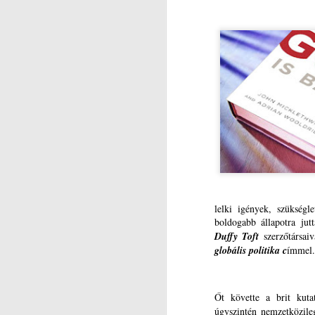
r
M
Dr
V
Hi
in
(2
Ak
J
e
M
ak
V
lelki igények, szükségl
boldogabb állapotra jut
(L
Hi
Duffy Toft
szerzőtársaiv
P
in
globális politika c
ímmel
É
(2
Őt követte a brit kut
ig
Ak
J
úgyszintén nemzetközile