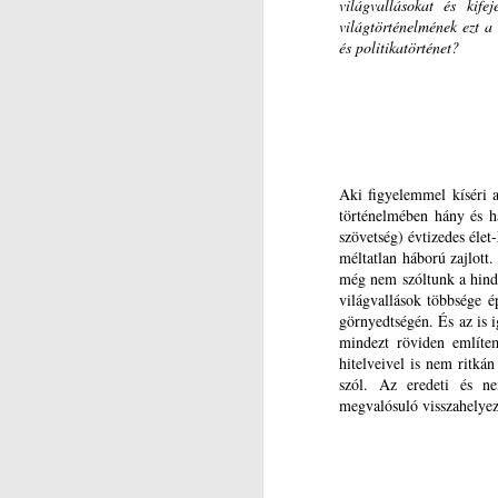
világvallásokat és kif
Sokan úgy nyilatkoznak róla, hogy
S
világtörténelmének ezt a
egyáltalán nem ismerik írói
és politikatörténet?
életművének legalább főbb
E
darabjait. Egyházi körökben is
A
sajnálatosan és olykor
rosszindulatúan fogalmazódnak
Ke
meg a vélemények.
va
k
m
Aki figyelemmel kíséri a
történelmében hány és há
A
szövetség) évtizedes élet
méltatlan háború zajlott.
még nem szóltunk a hindu
M
világvallások többsége ép
görnyedtségén. És az is 
L
mindezt röviden említem
hitelveivel is nem ritkán
S
szól. Az eredeti és nem
megvalósuló visszahelyezé
I
S
A