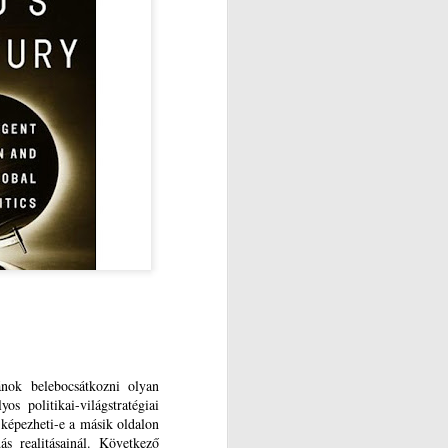
ok belebocsátkozni olyan
s politikai-világstratégiai
t képezheti-e a másik oldalon
s realitásainál. Következő