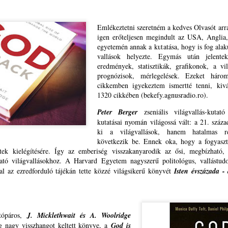
eménységgel, és köszönettel,
30
ÉS PRÉDIKÁTOR VASÁRNAP?
IKOR LESZ AZ IGE EGYHÁZÁBAN PRÉDIKÁCIÓ ÉS PRÉDIKÁTOR
.
ASÁRNAP?
Emlékeztetni szeretném a kedves Olvasót arr
igen erőteljesen megindult az USA, Angli
rdesd az igét, állj elő vele alkalmas és alkalmatlan időben,
egyetemén annak a kutatása, hogy is fog alaku
vallások helyezte. Egymás után jelente
ts, fedj, buzdíts teljes béketűréssel és tanítással
eredmények, statisztikák, grafikonok, a vil
prognózisok, mérlegelések. Ezeket hár
Tim 4,2)
cikkemben igyekeztem ismertté tenni, kivá
1320 cikkében (bekefy.agnusradio.ro).
i titeket hallgat, engem hallgat, és aki titeket megvet,
MIKOR LESZ AZ IGE EGYHÁZÁBAN PRÉDIKÁCIÓ
UL
Peter Berger
zseniális világvallás-kutat
30
ÉS PRÉDIKÁTOR VASÁRNAP?
kutatásai nyomán világossá vált: a 21. szá
ngem vet meg; és aki engem vet meg, azt veti meg,
ki a világvallások, hanem hatalmas ren
IKOR LESZ AZ IGE EGYHÁZÁBAN PRÉDIKÁCIÓ ÉS PRÉDIKÁTOR
következik be. Ennek oka, hogy a fogyasz
i engem elküldött
ASÁRNAP?
etek kielégítésére. Így az emberiség visszakanyarodik az ősi, megbízható,
tató világvallásokhoz. A Harvard Egyetem nagyszerű politológus, vallástu
uk 10,16)
rdesd az igét, állj elő vele alkalmas és alkalmatlan időben,
al az ezredforduló tájékán tette közzé világsikerű könyvét
Isten évszázada - 
annonicus Reformatus
ts, fedj, buzdíts teljes béketűréssel és tanítással
.
vente egy vasárnapon legyen könyörgés és hálaadás
Tim 4,2)
atópáros,
J. Micklethwait és A. Woolridge
ehirdetésért, prédikátorokért
i titeket hallgat, engem hallgat, és aki titeket megvet,
TESTVÉRI SZÓ TŐKÉS LÁSZLÓHOZ TUSVÁNYOSI
UL
g nagy visszhangot keltett könyve, a
God is