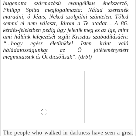
hugenotta származású evangélikus énekszerző, 
Philipp Spitta megfogalmazta: Nálad szeretnék 
maradni, ó Jézus, Neked szolgálni szüntelen. Tőled 
semmi el nem választ, Járom a Te utadat… A 86. 
kérdés-feleletben pedig úgy jelenik meg ez az Ige, mint 
ami hálánk kifejezését segíti Krisztus szabadításáért: 
“...hogy egész életünkkel Isten iránt való 
háládatosságunkat az Ő jótéteményeiért 
megmutassuk és Őt dicsőítsük”. (drbl)
The people who walked in darkness have seen a great 