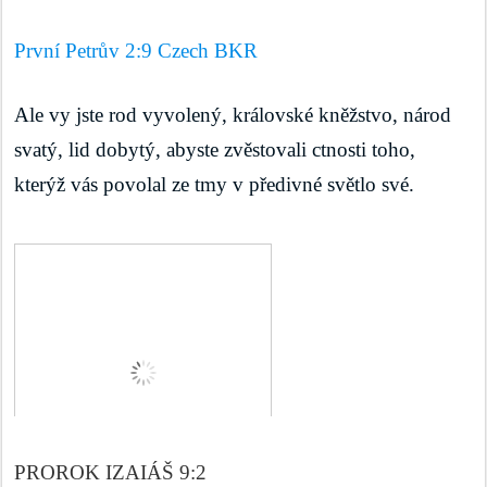
První Petrův 2:9 Czech BKR
Ale vy jste rod vyvolený, královské kněžstvo, národ 
svatý, lid dobytý, abyste zvěstovali ctnosti toho, 
kterýž vás povolal ze tmy v předivné světlo své.
PROROK IZAIÁŠ 9:2