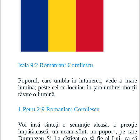
Isaia 9:2 Romanian: Cornilescu
Poporul, care umbla în întunerec, vede o mare 
lumină; peste cei ce locuiau în ţara umbrei morţii 
răsare o lumină.
1 Petru 2:9 Romanian: Cornilescu
Voi însă sînteţi o seminţie aleasă, o preoţie 
împărătească, un neam sfînt, un popor , pe care 
Dumnezeu Şi l-a cîştigat ca să fie al Lui, ca să 