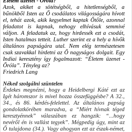
Életem üzenet - Őróla?
Azok, akiket a sötétségből, a hitetlenségből, a 
bűnökből Isten az Ő csodálatos világosságára hívott 
el, tehát azok, akik kegyelmet kaptak Őtőle, azonnal 
feladatot is kapnak, nehogy elhívásuk semmivé 
váljon. A feladatuk az, hogy hirdessék ezt a csodát, 
Isten hatalmas tetteit. Luther szerint ez a hely a hívők 
általános papságára utal. Nem elég természetesen 
csak szavakkal hirdetni az Ő nagyságos dolgait. Egy 
Indiai keresztény így fogalmazott: “Életem üzenet - 
Őróla”. Tényleg az? 
Friedrich Lang 
Néked szolgálni szüntelen
Érdekes megnézni, hogy a Heidelbergi Káté ezt az 
Igét háromszor is mivel hozza összefüggésbe? A 32., 
34., és 86. kérdés-felelettel. Az általános papság 
gondolatkörében maradva, a “Miért hívnak téged 
keresztyénnek” válaszában ez hangzik: “...hogy 
nevéről én is vallást tegyek”. Mégpedig úgy, mint az 
Ő tulajdona (34.). Vagy ahogyan ezt az észak-német, 