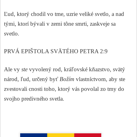
Ľud, ktorý chodil vo tme, uzrie veliké svetlo, a nad 
tými, ktorí bývali v zemi tône smrti, zaskveje sa 
svetlo.
PRVÁ EPIŠTOLA SVÄTÉHO PETRA 2:9
Ale vy 
ste 
vyvolený rod, kráľovské kňazstvo, svätý 
národ, ľud, určený byť 
Božím 
vlastníctvom, aby ste 
zvestovali cnosti toho, ktorý vás povolal zo tmy do 
svojho predivného svetla.