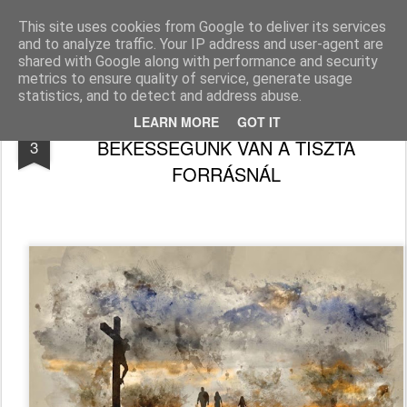
Békefy Lajos
This site uses cookies from Google to deliver its services
and to analyze traffic. Your IP address and user-agent are
Pages
shared with Google along with performance and security
metrics to ensure quality of service, generate usage
statistics, and to detect and address abuse.
Életed üzenet - Őróla? NAGY
OCT
LEARN MORE
GOT IT
BÉKESSÉGÜNK VAN A TISZTA
3
FORRÁSNÁL