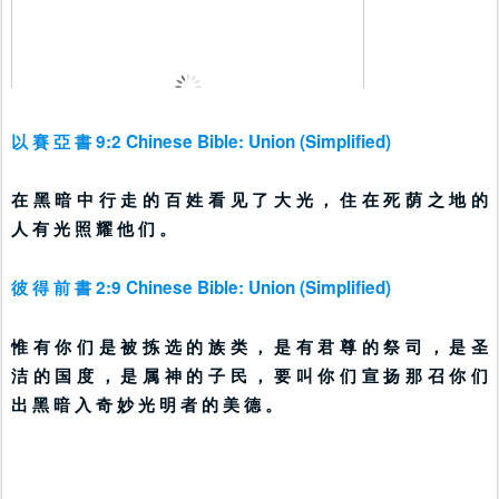
以 賽 亞 書 9:2 Chinese Bible: Union (Simplified)
在 黑 暗 中 行 走 的 百 姓 看 见 了 大 光 ， 住 在 死 荫 之 地 的 
人 有 光 照 耀 他 们 。
彼 得 前 書 2:9 Chinese Bible: Union (Simplified)
惟 有 你 们 是 被 拣 选 的 族 类 ， 是 有 君 尊 的 祭 司 ， 是 圣 
洁 的 国 度 ， 是 属 神 的 子 民 ， 要 叫 你 们 宣 扬 那 召 你 们 
出 黑 暗 入 奇 妙 光 明 者 的 美 德 。