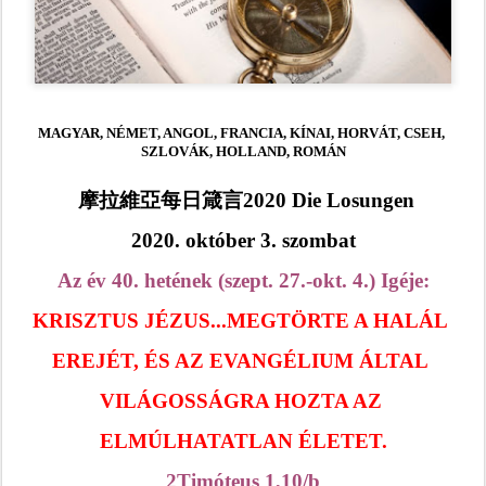
MAGYAR, NÉMET, ANGOL, FRANCIA, KÍNAI, HORVÁT, CSEH, 
SZLOVÁK, HOLLAND, ROMÁN
 摩拉維亞每日箴言2020 Die Losungen
2020. október 3. szombat
Az év 40. hetének (szept. 27.-okt. 4.) Igéje:
KRISZTUS JÉZUS...MEGTÖRTE A HALÁL 
EREJÉT, ÉS AZ EVANGÉLIUM ÁLTAL 
VILÁGOSSÁGRA HOZTA AZ 
ELMÚLHATATLAN ÉLETET.
2Timóteus 1,10/b