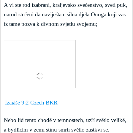
A vi ste rod izabrani, kraljevsko svećenstvo, sveti puk, 
narod stečeni da naviještate silna djela Onoga koji vas 
iz tame pozva k divnom svjetlu svojemu;
Izaiáše 9:2 Czech BKR
Nebo lid tento chodě v temnostech, uzří světlo veliké, 
a bydlícím v zemi stínu smrti světlo zastkví se.