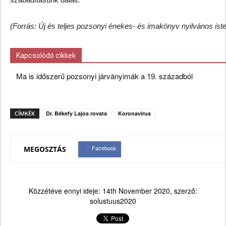
(Forrás: Új és teljes pozsonyi énekes- és imakönyv nyilvános iste
Kapcsolódó cikkek
Ma is időszerű pozsonyi járványimák a 19. századból
CÍMKÉK
Dr. Békefy Lajos rovata
Koronavírus
Facebook
MEGOSZTÁS
Közzétéve ennyi ideje:
14th November 2020
, szerző:
solustuus2020