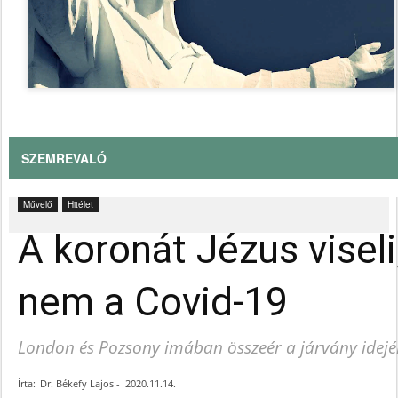
SZEMREVALÓ
Művelő
Hitélet
A koronát Jézus viseli
nem a Covid-19
London és Pozsony imában összeér a járvány idej
Írta:
Dr. Békefy Lajos
-
2020.11.14.