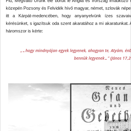
Fiú, Megváltó Urunk elé borult le Anglia és Írország imádkoz
közepén Pozsony és Felvidék hívő magyar, német, szlovák népe,
itt a Kárpát-medencében, hogy anyanyelvünk ízes szavaiva
kérésünket, s igazítsuk oda szent akaratához a mi akaratunkat.
háromszor is kérte:
„…hogy mindnyájan egyek legyenek, ahogyan te, Atyám, énb
bennük legyenek…” (János 17,2