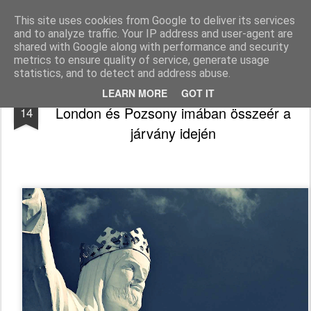
Békefy Lajos
This site uses cookies from Google to deliver its services
and to analyze traffic. Your IP address and user-agent are
Pages
shared with Google along with performance and security
metrics to ensure quality of service, generate usage
statistics, and to detect and address abuse.
A koronát Jézus viseli, nem a Covid-19 -
NOV
LEARN MORE
GOT IT
London és Pozsony imában összeér a
14
járvány idején