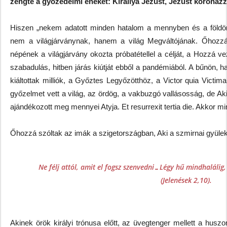
zengte a győzedelmi éneket: Királlyá Jézust, Jézust koronázz
Hiszen „nekem adatott minden hatalom a mennyben és a földön
nem a világjárványnak, hanem a világ Megváltójának. Őhozz
népének a világjárvány okozta próbatétellel a célját, a Hozzá v
szabadulás, hitben járás kiútját ebből a pandémiából. A bűnön, h
kiáltottak milliók, a Győztes Legyőzötthöz, a Victor quia Victim
győzelmet vett a világ, az ördög, a vakbuzgó vallásosság, de Ak
ajándékozott meg mennyei Atyja. Et resurrexit tertia die. Akkor m
Őhozzá szóltak az imák a szigetországban, Aki a szmirnai gyüle
Ne félj attól, amit el fogsz szenvedni…Légy hű mindhalálig
(Jelenések 2,10).
Akinek örök királyi trónusa előtt, az üvegtenger mellett a hus