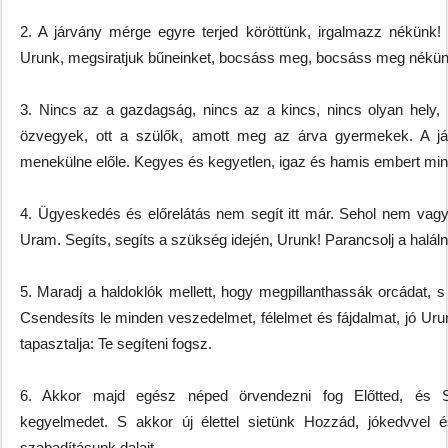
2. A járvány mérge egyre terjed köröttünk, irgalmazz nékünk!
Urunk, megsiratjuk bűneinket, bocsáss meg, bocsáss meg nékünk
3. Nincs az a gazdagság, nincs az a kincs, nincs olyan hely, m
özvegyek, ott a szülők, amott meg az árva gyermekek. A járvá
menekülne előle. Kegyes és kegyetlen, igaz és hamis embert min
4. Ügyeskedés és előrelátás nem segít itt már. Sehol nem vag
Uram. Segíts, segíts a szükség idején, Urunk! Parancsolj a halál
5. Maradj a haldoklók mellett, hogy megpillanthassák orcádat, 
Csendesíts le minden veszedelmet, félelmet és fájdalmat, jó U
tapasztalja: Te segíteni fogsz.
6. Akkor majd egész néped örvendezni fog Előtted, és S
kegyelmedet. S akkor új élettel sietünk Hozzád, jókedvvel
szabadításunk dalait.