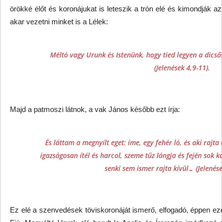
örökké élőt és koronájukat is leteszik a trón elé és kimondják 
akar vezetni minket is a Lélek:
Méltó vagy Urunk és Istenünk, hogy tied legyen a dicsős
(Jelenések 4,9-11).
Majd a patmoszi látnok, a vak János később ezt írja:
És láttam a megnyílt eget: íme, egy fehér ló, és aki rajta
igazságosan ítél és harcol, szeme tűz lángja és fején sok 
senki sem ismer rajta kívül… (Jelenés
Ez elé a szenvedések töviskoronáját ismerő, elfogadó, éppen ezér