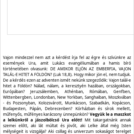
Vajon mindezzel nem azt a kérdést írja fel az égre és szívünkre az
események Ura, amit Lukács evangéliumában a hamis bíró
történetében olvasunk: DE AMIKOR ELJÖN AZ EMBERFIA, VAJON
TALÁL-E HITET A FÖLDÖN? (Luk 18,8). Hogy mikor jön el, nem tudjuk.
De a kérdés ezen az adventen ismét nekünk szegeződik: Vajon talál-e
hitet a Földön? Nálad, nálam, a keresztyén hazában, országokban,
Európában? Jeruzsálemben, Athénban, Rómában, Genfben,
Wittenbergben, Londonban, New Yorkban, Sanghaiban, Moszkvában
- és Pozsonyban, Kolozsvárott, Munkácson, Szabadkán, Kopácson,
Budapesten, Pápán, Debrecenben? Kórházban és sírok mellett,
műfenyős, műfényes karácsony ünnepünkön?
Vegyük le a maszkot
a lelkünkről a jászolbölcső Ura előtt!
Mit takargatnánk annak
szemei előtt, aki lát múltat és jövőt, aki Lelke által még Isten
mélységeit is vizsgálja? Aki csillag és univerzum sokaságot terelget