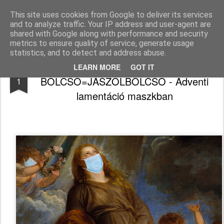
Békefy Lajos
This site uses cookies from Google to deliver its services
and to analyze traffic. Your IP address and user-agent are
Pages
shared with Google along with performance and security
metrics to ensure quality of service, generate usage
statistics, and to detect and address abuse.
JÓSZÓ-BÖLCSŐ+JÓTETT-
DEC
LEARN MORE
GOT IT
BÖLCSŐ=JÁSZOLBÖLCSŐ - Adventi
1
lamentáció maszkban