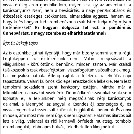
visszatérőleg azon gondolkodom, milyen lesz így az adventünk, a
karácsonyunk? Nem, nem a bevásárlás, a nagy pénzkidobások és
étkezések esetleges csökkenése, elmaradása aggaszt, hanem az,
hogy ki és hogyan tud szembenézni a csak Isten tudja még milyen
történésekkel?
Ki hogyan dolgozza fel ezt a pandémiás
ünnepvárást, s megy szembe az elháríthatatlannal?
Írja: Dr. Békefy Lajos
Az is eszünkbe juthat ilyentájt, hogy már bizony semmi sem a régi.
Legfőképpen az életérzésünk nem. Valami megcsúszott a
világunkban - körülöttünk, bennünk, minden szinten. Már családi
találkozások is csak visszafojtottan, visszafogottan valósulhatnak meg,
ha megvalósulhatnak. Átleng rajtuk a félelem, az elmúlás napi
tapasztalata. Valami különös ködlepel ereszkedik a lelkekre. Nem lesz
templomi sokadalom szent karácsony estéjén. Mintha már a
lelkünkben is maszkot viselnénk. De imádkozó szavunkat senki sem
lophatja el, a lelkünkben még megszólalnak régi karácsonyok
dallamai, a Mennyből az angyal, a Csendes éj, szentséges éj, és
visszalengenek a frissen sült kalácsok, bejglik illatai bennünk. És annyi
minden, ami most már nem úgy, s nem ugyanaz. Hatalmas álarcos bál
lett a világ, velencei és riói karnevál önfeledt mulatság, tomboló
örömhangulat, többnapos bulizás, feledhetetlen filing nélkül.