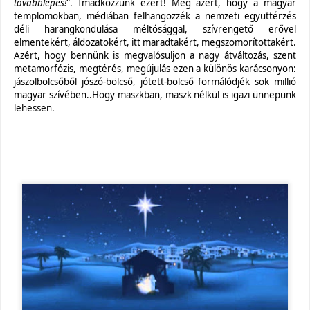
továbblépés!
"
. Imádkozzunk ezért! Meg azért, hogy a magyar
templomokban, médiában felhangozzék a nemzeti együttérzés
déli harangkondulása méltósággal, szívrengető erővel
elmentekért, áldozatokért, itt maradtakért, megszomorítottakért.
Azért, hogy bennünk is megvalósuljon a nagy átváltozás, szent
metamorfózis, megtérés, megújulás ezen a különös karácsonyon:
jászolbölcsőből jószó-bölcső, jótett-bölcső formálódjék sok millió
magyar szívében..Hogy maszkban, maszk nélkül is igazi ünnepünk
lehessen.