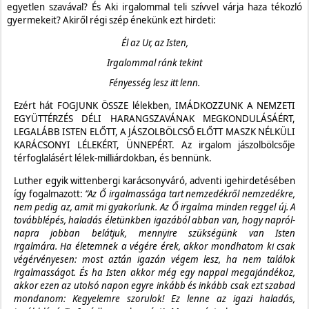
egyetlen szavával? És Aki irgalommal teli szívvel várja haza tékozló
gyermekeit? Akiről régi szép énekünk ezt hirdeti:
Él az Ur, az Isten,
Irgalommal ránk tekint
Fényesség lesz itt lenn.
Ezért hát FOGJUNK ÖSSZE lélekben,
IMÁDKOZZUNK A NEMZETI
EGYÜTTÉRZÉS DÉLI HARANGSZAVÁNAK MEGKONDULÁSÁÉRT,
LEGALÁBB ISTEN ELŐTT, A JÁSZOLBÖLCSŐ ELŐTT MASZK NÉLKÜLI
KARÁCSONYI LÉLEKÉRT, ÜNNEPÉRT. Az irgalom jászolbölcsője
térfoglalásért lélek-milliárdokban, és bennünk.
Luther egyik wittenbergi karácsonyváró, adventi igehirdetésében
így fogalmazott:
“
Az Ő irgalmassága tart nemzedékről nemzedékre,
nem pedig az, amit mi gyakorlunk. Az Ő irgalma minden reggel új. A
továbblépés, haladás életünkben igazából abban van, hogy napról-
napra jobban belátjuk, mennyire szükségünk van Isten
irgalmára. Ha életemnek a végére érek, akkor mondhatom ki csak
végérvényesen: most aztán igazán végem lesz, ha nem találok
irgalmasságot. És ha Isten akkor még egy nappal megajándékoz,
akkor ezen az utolsó napon egyre inkább és inkább csak ezt szabad
mondanom: Kegyelemre szorulok! Ez lenne az igazi haladás,