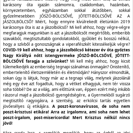
karácsony óta igazán számomra, családomban, hazámban,
környezetemben, egyházamban sokkal átütőbben, sokkal
győzelmesebben JÓSZÓ-BÖLCSŐVÉ, JÓTETT-BÖLCSŐVÉ AZ A
JÁSZOLBÖLCSŐ? Miért, hogy ennyire kívülrekedt életünkön 2019
karácsonya óta is az a jászolbölcső? Mi kell ahhoz, hogy végre-végre
megfaragjuk magunkban is azt a jászolbölcsőt megértőbb, emberibb
szavakból, megtisztultabb gondolatokból, gyűlölet és bosszú nélkül,
hogy a szívből a gonoszságnak a viperafészkét kitessékeljük végre?
COVID-19 kell ahhoz, hogy a jászolbölcső kétezer év óta győztes
Nagy Királlyá nőtt istengyermeke JÓSZÓ-BÖLCSŐVÉ, JÓTETT-
BÖLCSŐVÉ faragja a szívünket?
Mi kell még ahhoz, hogy kicsit
túlemelkedjék az emberiség tegnapi szánalmas önmagán? Önistenítő,
embertelenítő életszemléletén és életmódján? Hányszor elmondták,
sokan úgy is látjuk, hogy már az a tegnapi világ, melynek jászolánál
még egy éve azt fogadtuk, hogy a vétket elhagyjuk, nem tér vissza
soha többé? De az a világ, ami előttünk van, éppen ezért még inkább
rászorul majd a jászolbölcső gyengédségére, a Gyermekből sugárzó
megtisztító ragyogásra, a szentség, az erkölcsi tartás egyetlen
jövőesélyes új etikájára.
A poszt-koronavírusos, de soha nem
poszt-krisztusi etikára! Arra az irgalomra, ami soha nem lehet
poszt-irgalom, post-misericordia! Mert Krisztus nélkül nincs
jövő!