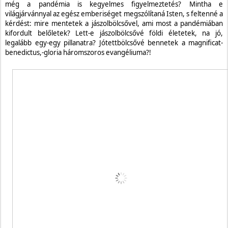
még a pandémia is kegyelmes figyelmeztetés? Mintha e
világjárvánnyal az egész emberiséget megszólítaná Isten, s feltenné a
kérdést: mire mentetek a jászolbölcsővel, ami most a pandémiában
kifordult belőletek? Lett-e jászolbölcsővé földi életetek, na jó,
legalább egy-egy pillanatra? Jótettbölcsővé bennetek a magnificat-
benedictus,-gloria háromszoros evangéliuma?!