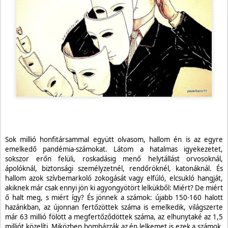
Sok millió honfitársammal együtt olvasom, hallom én is az egyre
emelkedő pandémia-számokat. Látom a hatalmas igyekezetet,
sokszor erőn felüli, roskadásig menő helytállást orvosoknál,
ápolóknál, biztonsági személyzetnél, rendőröknél, katonáknál. És
hallom azok szívbemarkoló zokogását vagy elfúló, elcsukló hangját,
akiknek már csak ennyi jön ki agyongyötört lelkükből: Miért? De miért
ő halt meg, s miért így? És jönnek a számok: újabb 150-160 halott
hazánkban, az újonnan fertőzöttek száma is emelkedik, világszerte
már 63 millió fölött a megfertőződöttek száma, az elhunytaké az 1,5
milliót közelíti. Miközben bombázzák az én lelkemet is ezek a számok,