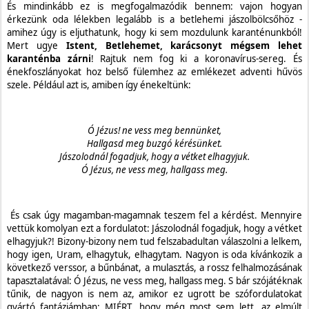
És mindinkább ez is megfogalmazódik bennem: vajon hogyan
érkezünk oda lélekben legalább is a betlehemi jászolbölcsőhöz -
amihez úgy is eljuthatunk, hogy ki sem mozdulunk karanténunkból!
Mert ugye
Istent, Betlehemet, karácsonyt mégsem lehet
karanténba zárni
! Rajtuk nem fog ki a koronavírus-sereg. És
énekfoszlányokat hoz belső fülemhez az emlékezet adventi hűvös
szele. Például azt is, amiben így énekeltünk:
Ó Jézus! ne vess meg bennünket,
Hallgasd meg buzgó kérésünket.
Jászolodnál fogadjuk, hogy a vétket elhagyjuk.
Ó Jézus, ne vess meg, hallgass meg.
És csak úgy magamban-magamnak teszem fel a kérdést. Mennyire
vettük komolyan ezt a fordulatot: Jászolodnál fogadjuk, hogy a vétket
elhagyjuk?! Bizony-bizony nem tud felszabadultan válaszolni a lelkem,
hogy igen, Uram, elhagytuk, elhagytam. Nagyon is oda kívánkozik a
következő verssor, a bűnbánat, a mulasztás, a rossz felhalmozásának
tapasztalatával: Ó Jézus, ne vess meg, hallgass meg. S bár szójátéknak
tűnik, de nagyon is nem az, amikor ez ugrott be szófordulatokat
gyártó fantáziámban: MIÉRT, hogy még most sem lett, az elmúlt