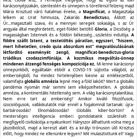
Kész csoda lesz, s reméljük megéljük, hogy az égből az idei
karácsonyéjszakán, szentestén és ünnepen is töretlenül felzeng majd
Mária Krisztust váró hatalmas éneke, a
Magnificat
, a Magasztalja
lelkem az Urat himnusza, Zakariás
Benedictus
a, Áldott az
Úr...magasztaló szava, és a mennyei seregek sokasága, s az Úr
angyala által meghirdetett, eget-földet betöltő
Gloria
, a Dicsőség a
magasságban Istennek és a földön békesség...születési indulója.
A
földre szállt Istent, a testetöltés páratlan, egyszeri, “hiszem,
mert hihetetlen, credo quia absurdum est” megvalósulásának
létfordító eseményét zengő, magnificat-benedictus-gloria
triádikus csodaszimfóniája. A kozmikus megváltás-ünnep
mindenen átzengő fenséges kompozíciója ez.
Mi lenne karácsonyi
ünnepünkből, egyáltalán ebből a COVID-19 sújtotta világból, az
emberiségből, ha mindez hirtelenjében kiesne az emlékezetből,
valamifajta
globális amnézia
lepné meg a föld lakóit? Mert a globális
pandémia nyomán már semmi sem elképzelhetetlen. A globális
amnézia, a kontinentális hitetlenség sem. A világ karácsonytalanítása.
Nem erre tart az emberiség? Amikor kiváló filozófusok,
szociológusok, valláskutatók már ennél a fogalomnál tartanak: újra-
barbárosodás? Elnomádosodás? Globális kiber-börtön? A
mesterséges intelligencia emberi gondolataink születését is
megfigyelő civilizációja a nyakunkon! Hányszor állhattunk volna meg a
jászolbölcső, majd a kereszt alatt és a királyi trónuson ülő Krisztus
előtt, hogy mindez ne ellenünkre legyen? Mit mulasztottunk el? Vagy