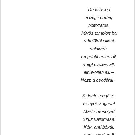
De ki belép
a tág, iromba,
boltozatos,
hűvös templomba
s belülről pillant
ablakára,
megdöbbenten áll,
megkövülten áll,
elbűvölten áll: –
Nézz a csodára! –
Színek zengése!
Fények zúgása!
Mártír mosolya!
Szűz vallomása!
Kék, ami békül,
piros, mi lázad!