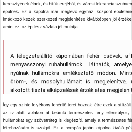
keresztyének élnek, és hitük erejéből, és városi tolerancia szubve
épülnek. Ez a kápolna már meglévő egyházi központ épületeine
imádkozó kezek szerkezeti megjelenítése kiváltképpen jól érzéke
amint ezt az építész vázlata jól mutatja.
A lélegzetelállító kápolnában fehér csövek, affé
menyasszonyi ruhahullámok láthatók, amelyek
nyúlnak hullámokra emlékeztető módon. Min
öröm-, és mosolyhullámait is megjelenítve,
alkotott tiszta elképzelések érzékletes megjelení
Így egy szinte folyékony fehérítő teret hoznak létre ezek a stilizá
az ív alatti ablakon át beömlő természetes fény ellensúlyoz, t
hullámokat egy szövetréteg is kiegészíti, amely a természetes
létrehozására is szolgál. Ez a pompás japán kápolna kiváló pé