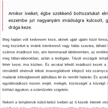
Amikor íveiket, égbe szökkenő boltozatukat e
eszembe jut nagyanyám imádságra kulcsolt, g
drága keze.
Meg hajdan volt kedvesem keze, akinek ujjait ujjaim közé fonva
meg kezünket is imáink istenkereső vagy hálás szavára, látható 
számos imádkozó kéz, ami bennmaradt látóteremben, az emlékeze
meg hittan-táborokban, aztán a teológián. Távoli országok tem
fehér kezei, ima közben. És arcukat lefedő imádkozó kezek a b
rémülettől elnémult lelkek imavergődéseit kifejező kéz-szárnyc
madarak kétségbeesett aláhullása lét és nemlét határán. És azok
együttimádkozó kezem erejét, melegét, közösségét a közelgő 
kórházi ágyakon, a száműzetés szigetein.
Nekem a templomok külső-belső íveiben az ő kezeik intenek vissz