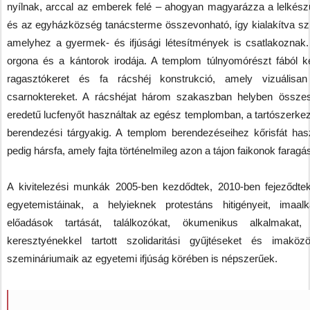
nyílnak, arccal az emberek felé – ahogyan magyarázza a lelkés
és az egyházközség tanácsterme összevonható, így kialakítva szü
amelyhez a gyermek- és ifjúsági létesítmények is csatlakoznak. 
orgona és a kántorok irodája. A templom túlnyomórészt fából k
ragasztókeret és fa rácshéj konstrukció, amely vizuálisan
csarnoktereket. A rácshéjat három szakaszban helyben összesz
eredetű lucfenyőt használtak az egész templomban, a tartószerkezet
berendezési tárgyakig. A templom berendezéseihez kőrisfát has
pedig hársfa, amely fajta történelmileg azon a tájon faikonok faragás
A kivitelezési munkák 2005-ben kezdődtek, 2010-ben fejeződtek
egyetemistáinak, a helyieknek protestáns hitigényeit, imaal
előadások tartását, találkozókat, ökumenikus alkalmakat
keresztyénekkel tartott szolidaritási gyűjtéseket és imaköz
szemináriumaik az egyetemi ifjúság körében is népszerűek.