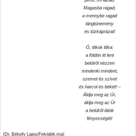
Magasba ragad,
a mennybe ragad
lángtünemény
és tűzkáprázat!
Ó, titkok titka:
a földön itt lent
belülről nézzen
mindenki mindent,
szemet és szívet
és harcot és békét! –
Áldja meg az Úr,
áldja meg az Úr
a belülről látók
fényességét!
(Dr. Békefy Lajos/Felvidék.ma)