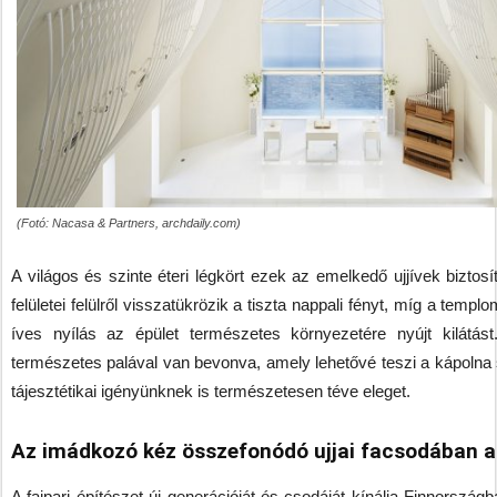
(Fotó: Nacasa & Partners, archdaily.com)
A világos és szinte éteri légkört ezek az emelkedő ujjívek biztosí
felületei felülről visszatükrözik a tiszta nappali fényt, míg a templ
íves nyílás az épület természetes környezetére nyújt kilátás
természetes palával van bevonva, amely lehetővé teszi a kápolna 
tájesztétikai igényünknek is természetesen téve eleget.
Az imádkozó kéz összefonódó ujjai facsodában a
A faipari építészet új generációját és csodáját kínálja Finnorszá