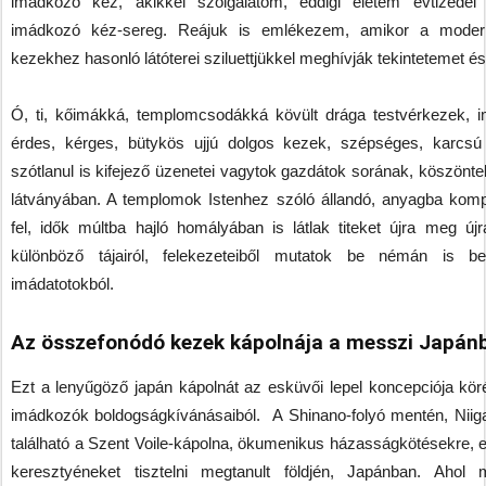
imádkozó kéz, akikkel szolgálatom, eddigi életem évtizedei 
imádkozó kéz-sereg. Reájuk is emlékezem, amikor a modern
kezekhez hasonló látóterei sziluettjükkel meghívják tekintetemet 
Ó, ti, kőimákká, templomcsodákká kövült drága testvérkezek, i
érdes, kérges, bütykös ujjú dolgos kezek, szépséges, karcsú
szótlanul is kifejező üzenetei vagytok gazdátok sorának, köszönt
látványában. A templomok Istenhez szóló állandó, anyagba kompo
fel, idők múltba hajló homályában is látlak titeket újra meg 
különböző tájairól, felekezeteiből mutatok be némán is b
imádatotokból.
Az összefonódó kezek kápolnája a messzi Japán
Ezt a lenyűgöző japán kápolnát az esküvői lepel koncepciója köré
imádkozók boldogságkívánásaiból. A Shinano-folyó mentén, Niig
található a Szent Voile-kápolna, ökumenikus házasságkötésekre, 
keresztyéneket tisztelni megtanult földjén, Japánban. Aho