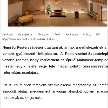
Kuokkala Evangélikus Templom (Fotó: Kuokkalan kirkko, FB -
https://www.facebook.com/Kuokkalan-kirkko-...)
Nemrég Pesterzsébeten utaztam át, annak a gyülekezetnek a te
voltam gyülekezeti lelkipásztor. A Pesterzsébet-Szabótele
vezette utamat, hogy rátévedtem az épülő Makovecz-templom
mester egyik, élete vége felé megálmodott, összetéveszthet
református csodájára.
Ott is, és minden templom szemlélésekor megragadja szívemet
álmodott áhítat, megdermedt anyaggá álmodott időtlen imádsá
hordoznak és kifejeznek.