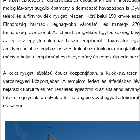
meleg látványt sugalló építmény a dermesztő havazásban is .Jyv
település a finn tóvidék nyugati részén. Körülbelül 150 km-re észa
Finnország harmadik legnagyobb városától; és mintegy 270 
Finnország fővárosától. Az ottani Evangélikus Egyházközség kívá
az építész egy „templomnak látszó templomot”. Javaslatuk egysze
amelyen belül az egyház összes különböző funkciója megtalálha
mégis áthatja a templomépítési hagyomány és ennek újraértelmez
A kelet-nyugati tájolású épület központjában, a Kuokkala tére
városnegyed központjában. A templom fedett és átfedésben lévő
bejáratok körüli fa és réz részletek egészítik ki az általános látván
falak szegélyezik, amelyek a tér harangtornyával együtt a főbejárat f
és szemét.