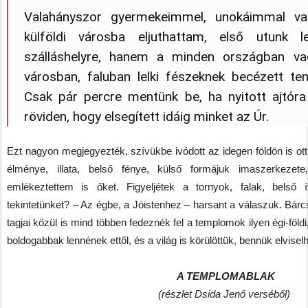
Valahányszor gyermekeimmel, unokáimmal val
külföldi városba eljuthattam, első utunk
szálláshelyre, hanem a minden országban va
városban, faluban lelki fészeknek becézett t
Csak pár percre mentünk be, ha nyitott ajtóra t
röviden, hogy elsegített idáig minket az Úr.
Ezt nagyon megjegyezték, szívükbe ivódott az idegen földön is o
élménye, illata, belső fénye, külső formájuk imaszerkezet
emlékeztettem is őket. Figyeljétek a tornyok, falak, belső 
tekintetünket? – Az égbe, a Jóistenhez – harsant a válaszuk. Bá
tagjai közül is mind többen fedeznék fel a templomok ilyen égi-földi,
boldogabbak lennének ettől, és a világ is körülöttük, bennük elvise
A TEMPLOMABLAK
(részlet Dsida Jenő verséből)