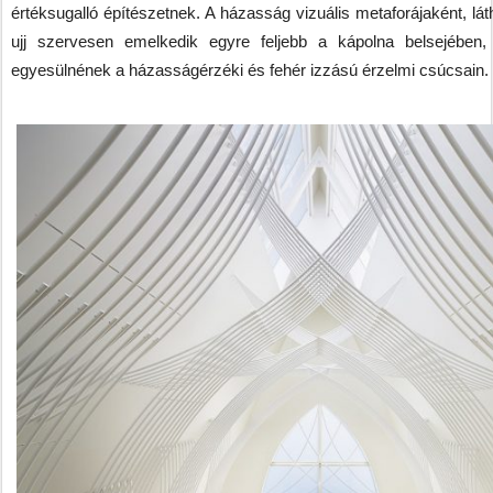
értéksugalló építészetnek. A házasság vizuális metaforájaként, lá
ujj szervesen emelkedik egyre feljebb a kápolna belsejében,
egyesülnének a házasságérzéki és fehér izzású érzelmi csúcsain.