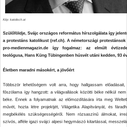
Kép: katolisch.at
Szülőföldje, Svájc országos református hírszolgálata így jelent
a protestáns katolikust (ref.ch). A németországi protestánsok 
pro-medienmagazin.de így fogalmaz: az elmúlt évtized
teológusa, Hans Küng Tübingenben húsvét utáni kedden, 93 év
Életben maradni másokért, a jövőért
Többször lehetőségem volt arra, hogy hallgassam előadásait,
főszólama így hangzott: a világvallások közötti béke nélkül n
béke. Ennek a folyamatnak az előmozdítására írta meg Weltet
művét, hozta létre projektjét, Világetika Alapítványát, és fáradha
megbékélés szükségességéről. Nem rózsaszínű álmokat, irreál
szívós, afféle igazi svájci alpesi hegymászó kitartással, messzel