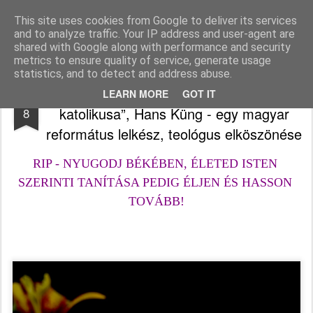
Békefy Lajos
This site uses cookies from Google to deliver its services
and to analyze traffic. Your IP address and user-agent are
Pages
shared with Google along with performance and security
metrics to ensure quality of service, generate usage
statistics, and to detect and address abuse.
Elszenderült korunk „protestáns
APR
LEARN MORE
GOT IT
katolikusa”, Hans Küng - egy magyar
8
református lelkész, teológus elköszönése
RIP - NYUGODJ BÉKÉBEN, ÉLETED ISTEN 
SZERINTI TANÍTÁSA PEDIG ÉLJEN ÉS HASSON 
TOVÁBB!