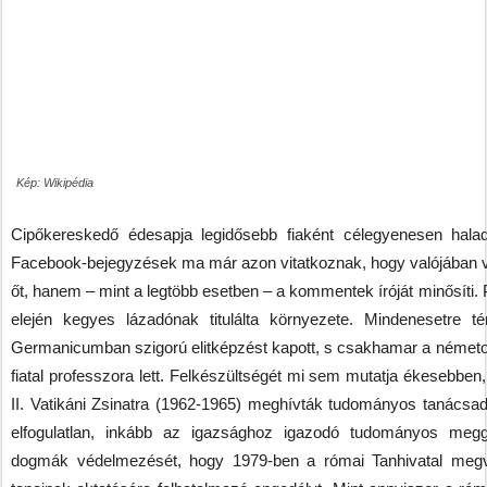
Kép: Wikipédia
Cipőkereskedő édesapja legidősebb fiaként célegyenesen halad
Facebook-bejegyzések ma már azon vitatkoznak, hogy valójában vo
őt, hanem – mint a legtöbb esetben – a kommentek íróját minősíti.
elején kegyes lázadónak titulálta környezete. Mindenesetre 
Germanicumban szigorú elitképzést kapott, s csakhamar a német
fiatal professzora lett. Felkészültségét mi sem mutatja ékesebben,
II. Vatikáni Zsinatra (1962-1965) meghívták tudományos tanácsa
elfogulatlan, inkább az igazsághoz igazodó tudományos meg
dogmák védelmezését, hogy 1979-ben a római Tanhivatal megvo