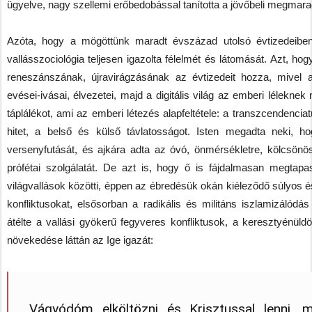
ügyelve, nagy szellemi erőbedobással tanította a jövőbeli megmarad
Azóta, hogy a mögöttünk maradt évszázad utolsó évtizedeiben 
vallásszociológia teljesen igazolta félelmét és látomását. Azt, ho
reneszánszának, újravirágzásának az évtizedeit hozza, mivel 
evései-ivásai, élvezetei, majd a digitális világ az emberi lélekne
táplálékot, ami az emberi létezés alapfeltétele: a transzcendenciat
hitet, a belső és külső távlatosságot. Isten megadta neki, h
versenyfutását, és ajkára adta az óvó, önmérsékletre, kölcsönös 
prófétai szolgálatát. De azt is, hogy ő is fájdalmasan megtapas
világvallások közötti, éppen az ébredésük okán kiéleződő súlyos 
konfliktusokat, elsősorban a radikális és militáns iszlamizálódá
átélte a vallási gyökerű fegyveres konfliktusok, a keresztyénü
növekedése láttán az Ige igazát:
„Vágyódóm elköltözni és Krisztussal lenni, 