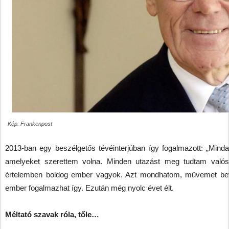
Kép: Frankenpost
2013-ban egy beszélgetős tévéinterjúban így fogalmazott: „Min
amelyeket szerettem volna. Minden utazást meg tudtam valósít
értelemben boldog ember vagyok. Azt mondhatom, művemet bef
ember fogalmazhat így. Ezután még nyolc évet élt.
Méltató szavak róla, tőle…