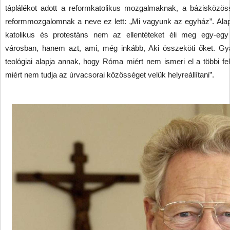
táplálékot adott a reformkatolikus mozgalmaknak, a bázisközös
reformmozgalomnak a neve ez lett: „Mi vagyunk az egyház”. Ala
katolikus és protestáns nem az ellentéteket éli meg egy-egy
városban, hanem azt, ami, még inkább, Aki összeköti őket. Gya
teológiai alapja annak, hogy Róma miért nem ismeri el a többi fel
miért nem tudja az úrvacsorai közösséget velük helyreállítani”.