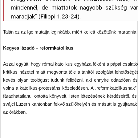
mindennél, de miattatok nagyobb szükség van
maradjak” (Filippi 1,23-24).
Talán ez az Ige mutatja leginkább, miért kellett közöttünk maradnia 
Kegyes lázadó – reformkatolikus
Azzal együtt, hogy római katolikus egyháza főként a pápai csalatkoz
kritikus nézetei miatt megvonta tőle a tanítói szolgálat lehetőség
kevés olyan teológust tudunk felidézni, aki ennyire odaadóan 
volna a katolikus-protestáns közeledésen. A „reformkatolikusnak
fáradhatatlanul ontotta könyveit, Isten létezésének kérdéseiről, é
svájci Luzern kantonban fekvő szülőhelyén és másutt is gyújtana
az órákban.