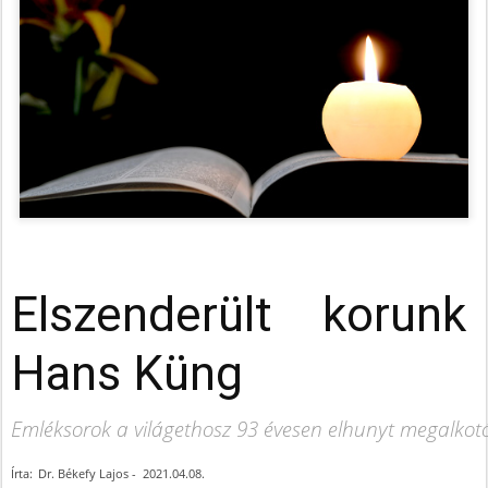
Elszenderült korunk 
Hans Küng
Emléksorok a világethosz 93 évesen elhunyt megalkotój
Írta:
Dr. Békefy Lajos
-
2021.04.08.