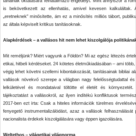
tanainak oktatására felhatalmazó engedélyt. Mint annyiszor a ró
is bekövetkezett az ellenhatás, amivel kevesen kalkuláltak.
„eretneknek” minősítette, ám ez a minősítés milliós tábort, publik
az általa képviselt kritikus tanításoknak.
Alapkérdések – a vallásos hit nem lehet kiszolgálója politiká
Mit reméljünk? Miért vagyunk a Földön? Mi az egész létezés értelme
etikai, hitbeli kérdéseket. 24 kötetes életműkiadásában – ami több,
végig lehet követni szellemi kibontakozását, tanításainak bibliai al
vallások növekvő szerepe a világban nagy felelősségtudattal és
lelkületével és mondataival töltötte el életét és környezetét.
tájékoztatást a vallásokról, az ilyen indítékú konfliktusok termés
2017-ben ezt írta: Csak a hiteles információk türelmes érvelésév
fenyegető instrumentalizálódást, azaz a vallások felhasználását po
nacionalista érdekek kiszolgálására vagy éppen igazolására.
Weltethos – világetikai világnorma