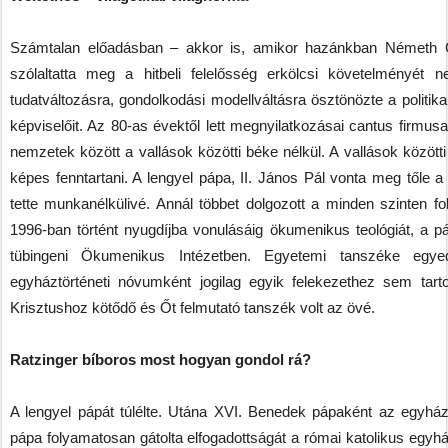
Számtalan előadásban – akkor is, amikor hazánkban Németh Gé
szólaltatta meg a hitbeli felelősség erkölcsi követelményét 
tudatváltozásra, gondolkodási modellváltásra ösztönözte a polit
képviselőit. Az 80-as évektől lett megnyilatkozásai cantus firmu
nemzetek között a vallások közötti béke nélkül. A vallások között
képes fenntartani. A lengyel pápa, II. János Pál vonta meg tőle a
tette munkanélkülivé. Annál többet dolgozott a minden szinten f
1996-ban történt nyugdíjba vonulásáig ökumenikus teológiát, a pár
tübingeni Ökumenikus Intézetben. Egyetemi tanszéke egye
egyháztörténeti nóvumként jogilag egyik felekezethez sem tart
Krisztushoz kötődő és Őt felmutató tanszék volt az övé.
Ratzinger bíboros most hogyan gondol rá?
A lengyel pápát túlélte. Utána XVI. Benedek pápaként az egyhá
pápa folyamatosan gátolta elfogadottságát a római katolikus egyház