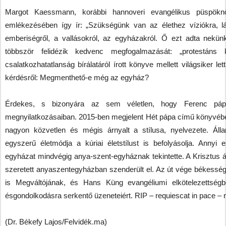
Margot Kaessmann, korábbi hannoveri evangélikus püspökn
emlékezésében így ír: „Szükségünk van az élethez víziókra, lát
emberiségről, a vallásokról, az egyházakról. Ő ezt adta nekü
többször felidézik kedvenc megfogalmazását: „protestáns 
csalatkozhatatlanság bírálatáról írott könyve mellett világsiker l
kérdésről: Megmenthető-e még az egyház?
Érdekes, s bizonyára az sem véletlen, hogy Ferenc pápát
megnyilatkozásaiban. 2015-ben megjelent Hét pápa című könyvéb
nagyon közvetlen és mégis árnyalt a stílusa, nyelvezete. Áll
egyszerű életmódja a kúriai életstílust is befolyásolja. Anny
egyházat mindvégig anya-szent-egyháznak tekintette. A Krisztus á
szeretett anyaszentegyházban szenderült el. Az út vége békesség
is Megváltójának, és Hans Küng evangéliumi elkötelezettségbe
ésgondolkodásra serkentő üzeneteiért. RIP – requiescat in pace –
(Dr. Békefy Lajos/Felvidék.ma)