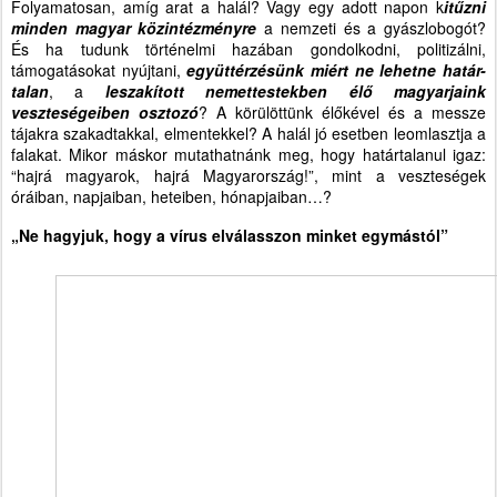
Folyamatosan, amíg arat a halál? Vagy egy adott napon k
itűzni
minden magyar közintézményre
a nemzeti és a gyászlobogót?
És ha tudunk történelmi hazában gondolkodni, politizálni,
támogatásokat nyújtani,
együttérzésünk miért ne lehetne határ-
talan
, a
leszakított nemettestekben élő magyarjaink
veszteségeiben osztozó
? A körülöttünk élőkével és a messze
tájakra szakadtakkal, elmentekkel? A halál jó esetben leomlasztja a
falakat. Mikor máskor mutathatnánk meg, hogy határtalanul igaz:
“hajrá magyarok, hajrá Magyarország!”, mint a veszteségek
óráiban, napjaiban, heteiben, hónapjaiban…?
„Ne hagyjuk, hogy a vírus elválasszon minket egymástól”