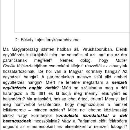
Dr. Békefy Lajos fényképarchívuma
Ma Magyarország szintén hadban áll. Vírusháborúban. Eleink
együttérzés kultúrájából miért ne vennénk át azt, ami ma az óra
parancsának megfelel? Nemes dolog, hogy
Müller
Cecília
tájékoztatójában esetenként kifejezi részvétét az elhunytak
hozzátartozóinak. De hol van a Magyar Kormány hangja? Az
egyházak hangja? A pártérdekeken messze felül álló emberi
együttérzés hangja? Miért ne lehetne megtartani a
nemzeti
együttérzés napját, óráját
? Miért ne szólalhatna meg a déli
harangszó a 25 381 és ki tudja még mennyi elhunytért és
halandóért? Ma másokért, holnap lehet érted, értem? Mennyit kell
még honfivérből veszítenünk, hogy megmozduljon a nemzet
lelkiismerete – minden szinten? Miért ne lehetne köztársasági
elnöki vagy kormányfői k
ondoleáló mondatokkal a déli
harangszónak
megszólalnia? Vagy a Parlament előtt félárbócra
engedni az elmenendőkért és elmentekért a nemzeti lobogót?