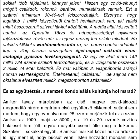
sokkal több fájdalmat, könnyet jelent. Hiszen egy covid-elhunyt
mögött családok, rokonok, barátok, munkatársak vannak. Ezt a
számot minimum 30-40-nel felszorozhatjuk. Bizonyos, hogy
legalább 1 millió közvetlenül érintett honfitársunk van, aki valaki
miatt összeszorult szívvel jár-kel közöttünk. A média által közvetített
adatok, az Operatív Törzs és népegészségügyi nyilvános
tájékoztatások révén már az egész ország tud szinte mindent. Ha
valaki ráklikkel a
worldometers.info
-ra, az percre pontos adatokat
kap a világ összes országában
éjjel-nappal működő vírus-
aratógép gyászos tevékenységéről.
Az egy év alatt mára 142
millió 724 ezerre szökött fertőzöttségről, és a világszerte összesen
3 millió 44 ezer halottról. Ez már valóban 2. világháborús arányú
humán veszteségszám. Értelmetlenül, céltalanul – de sajnos nem
oktalanul elveszített milliók, megszomorított százmilliók.
És az együttérzés, a nemzeti kondoleálás kultúrája hol marad?
Amikor tavaly márciusban az első magyar covid-áldozat
megrendítő hírére megírtam első együttérző cikkemet, sejteni sem
mertem, hogy egy év múlva már 25 ezerre burjánzik fel ez a szám.
Amikor az 1000., majd az 5000., s a 10 és 20. ezredik covidos
haláleset híre jött, egyre mélyebb csend ülte meg a lelkemet.
Sokakért – sokakkal együtt. S amikor már két közeli hozzátartozóm
is úgy ment el, hogy búcsút venni, Isten-hozzádot mondani sem