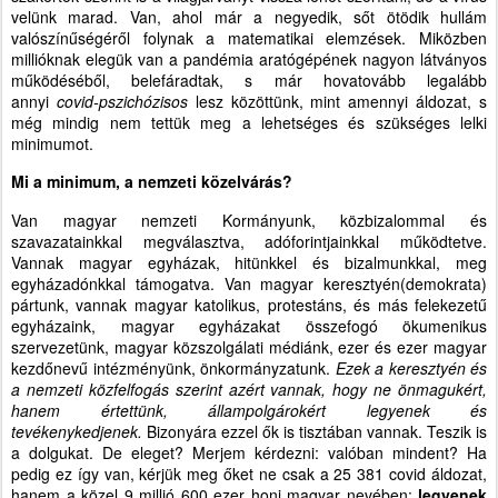
velünk marad. Van, ahol már a negyedik, sőt ötödik hullám
valószínűségéről folynak a matematikai elemzések. Miközben
millióknak elegük van a pandémia aratógépének nagyon látványos
működéséből, belefáradtak, s már hovatovább legalább
annyi
covid-pszichózisos
lesz közöttünk, mint amennyi áldozat, s
még mindig nem tettük meg a lehetséges és szükséges lelki
minimumot.
Mi a minimum, a nemzeti közelvárás?
Van magyar nemzeti Kormányunk, közbizalommal és
szavazatainkkal megválasztva, adóforintjainkkal működtetve.
Vannak magyar egyházak, hitünkkel és bizalmunkkal, meg
egyházadónkkal támogatva. Van magyar keresztyén(demokrata)
pártunk, vannak magyar katolikus, protestáns, és más felekezetű
egyházaink, magyar egyházakat összefogó ökumenikus
szervezetünk, magyar közszolgálati médiánk, ezer és ezer magyar
kezdőnevű intézményünk, önkormányzatunk.
Ezek a keresztyén és
a nemzeti közfelfogás szerint azért vannak, hogy ne önmagukért,
hanem értettünk, állampolgárokért legyenek és
tevékenykedjenek.
Bizonyára ezzel ők is tisztában vannak. Teszik is
a dolgukat. De eleget? Merjem kérdezni: valóban mindent? Ha
pedig ez így van, kérjük meg őket ne csak a 25 381 covid áldozat,
hanem a közel 9 millió 600 ezer honi magyar nevében:
legyenek