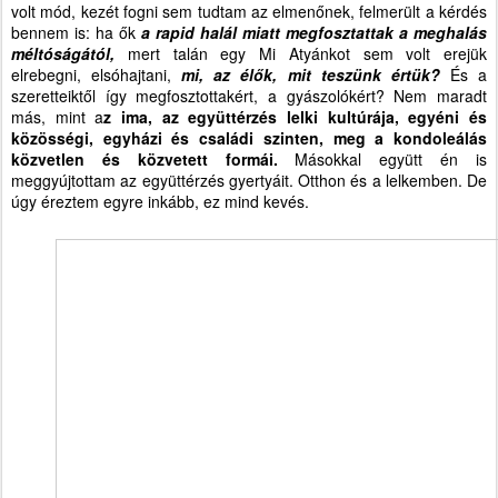
volt mód, kezét fogni sem tudtam az elmenőnek, felmerült a kérdés
bennem is: ha ők
a rapid halál miatt megfosztattak a meghalás
méltóságától,
mert talán egy Mi Atyánkot sem volt erejük
elrebegni, elsóhajtani,
mi, az élők, mit teszünk értük?
És a
szeretteiktől így megfosztottakért, a gyászolókért? Nem maradt
más, mint a
z ima, az együttérzés lelki kultúrája, egyéni és
közösségi, egyházi és családi szinten, meg a kondoleálás
közvetlen és közvetett formái.
Másokkal együtt én is
meggyújtottam az együttérzés gyertyáit. Otthon és a lelkemben. De
úgy éreztem egyre inkább, ez mind kevés.