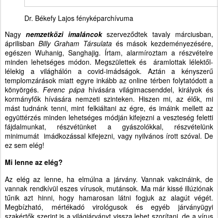
Dr. Békefy Lajos fényképarchívuma
Nagy
nemzetközi imaláncok
szerveződtek tavaly márciusban,
áprilisban
Billy Graham Társulata
és mások kezdeményezésére,
egészen Wuhanig, Sanghajig. Írtam, alarmíroztam a részvételre
minden lehetséges módon. Megszülettek és áramlottak lélektől-
lélekig a világhálón a covid-imádságok. Aztán a kényszerű
templomzárások miatt egyre inkább az online térben folytatódott a
könyörgés.
Ferenc pápa
hívására világimacsenddel, királyok és
kormányfők hívására nemzeti szinteken. Hiszen mi, az élők, mi
mást tudnánk tenni, mint felkiáltani az égre, és imáink mellett az
együttérzés minden lehetséges módján kifejezni a veszteség feletti
fájdalmunkat, részvétünket a gyászolókkal, részvételünk
minimumát imádkozással kifejezni, vagy nyilvános írott szóval. De
ez sem elég!
Mi lenne az elég?
Az elég az lenne, ha elmúlna a járvány. Vannak vakcináink, de
vannak rendkívül eszes vírusok, mutánsok. Ma már kissé illúziónak
tűnik azt hinni, hogy hamarosan látni fogjuk az alagút végét.
Megbízható, mértékadó virológusok és egyéb járványügyi
szakértők szerint is a világjárványt vissza lehet szorítani, de a vírus