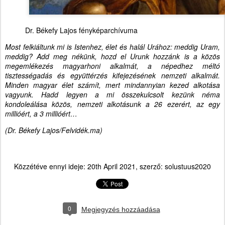
Dr. Békefy Lajos fényképarchívuma
Most felkiáltunk mi is Istenhez, élet és halál Urához: meddig Uram,
meddig? Add meg nékünk, hozd el Urunk hozzánk is a közös
megemlékezés magyarhoni alkalmát, a népedhez méltó
tisztességadás és együttérzés kifejezésének nemzeti alkalmát.
Minden magyar élet számít, mert mindannyian kezed alkotása
vagyunk. Hadd legyen a mi összekulcsolt kezünk néma
kondoleálása közös, nemzeti alkotásunk a 26 ezerért, az egy
millióért, a 3 millióért…
(Dr. Békefy Lajos/Felvidék.ma)
Közzétéve ennyi ideje:
20th April 2021
, szerző:
solustuus2020
0
Megjegyzés hozzáadása