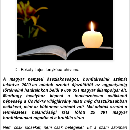
Dr. Békefy Lajos fényképarchívuma
A magyar nemzeti összlakosságot, honfitársaink számát
tekintve 2020-as adatok szerint újszülöttől az aggastyánig
történelmi határainkon belül 9 660 351 magyar állampolgár élt.
Merthogy tavalyhoz képest a természetesen csökkenő
népesség a Covid-19 világjárvány miatt még drasztikusabban
csökkent, mint az különben várható volt. Mai adatok szerint a
természetes halandósági ráta fölött 25 381 magyar
honfitársunkat ragadta el a brutális vírus.
Nem csak időseket, nem csak betegeket. Ez a szám azonban