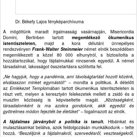
Dr. Békefy Lajos fényképarchívuma
A mögöttünk maradt irgalmasság vasárnapján, Misericordia
Domini, Berlinben tartott
megemlékező ökumenikus
istentiszteleten,
majd a kora délutáni ünnepélyes
rendezvényen
Frank-Walter Steinmeier
német elnök beszédében
megemlékezett a közel 80 000 elhunytról, s biztosította a
hozzátartozókat, hogy fájdalmukkal nincsenek egyedül. A német
társadalmat, lakosságot összetartásra szólította fel.
„
Ne hagyjuk, hogy a pandémia, ami távolságtartást hozott közénk,
elválasszon minket egymástól!”
– mondta a politikus. A délelőtt
az
Emlékezet Templomában
tartott ökumenikus istentiszteleten is
részt vett, melyen a keresztyén felekezetek mellett a zsidó és a
muszlim közösség is képviseltette magát. „
Közösségként,
társadalomként is ma azokra gondolunk, akik egyedül és
gyötrelmes módon fejezték be életüket”
– fogalmazott az elnök.
A fájdalmas járványból a politika is tanult.
Hibáinkat és
mulasztásainkat belátva, azok feldolgozásán munkálkodunk – tette
hozzá.
“Beszéljünk a fájdalmakról, szenvedésről, veszteségekről.