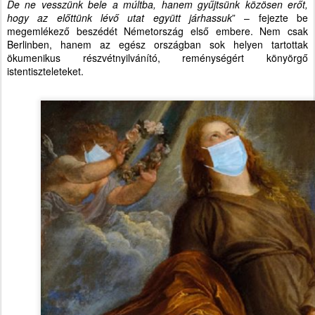
De ne vesszünk bele a múltba, hanem gyűjtsünk közösen erőt,
hogy az előttünk lévő utat együtt járhassuk
” – fejezte be
megemlékező beszédét Németország első embere. Nem csak
Berlinben, hanem az egész országban sok helyen tartottak
ökumenikus részvétnyilvánító, reménységért könyörgő
istentiszteleteket.