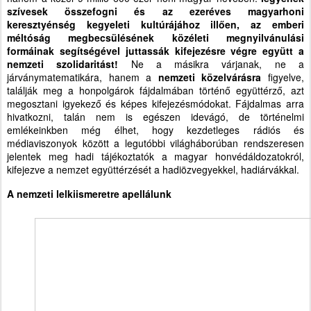
szívesek összefogni és az ezeréves magyarhoni
keresztyénség kegyeleti kultúrájához illően, az emberi
méltóság megbecsülésének közéleti megnyilvánulási
formáinak segítségével juttassák kifejezésre végre együtt a
nemzeti szolidaritást!
Ne a másikra várjanak, ne a
járványmatematikára, hanem a
nemzeti közelvárásra
figyelve,
találják meg a honpolgárok fájdalmában történő együttérző, azt
megosztani igyekező és képes kifejezésmódokat. Fájdalmas arra
hivatkozni, talán nem is egészen idevágó, de történelmi
emlékeinkben még élhet, hogy kezdetleges rádiós és
médiaviszonyok között a legutóbbi világháborúban rendszeresen
jelentek meg hadi tájékoztatók a magyar honvédáldozatokról,
kifejezve a nemzet együttérzését a hadiözvegyekkel, hadiárvákkal.
A nemzeti lelkiismeretre apellálunk