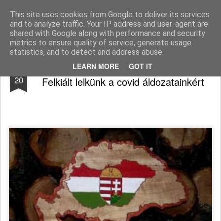
Békefy Lajos
This site uses cookies from Google to deliver its services
and to analyze traffic. Your IP address and user-agent are
Pages
shared with Google along with performance and security
metrics to ensure quality of service, generate usage
statistics, and to detect and address abuse.
Felvidék üzeni az óra parancsáról -
APR
LEARN MORE
GOT IT
20
Felkiált lelkünk a covid áldozatainkért