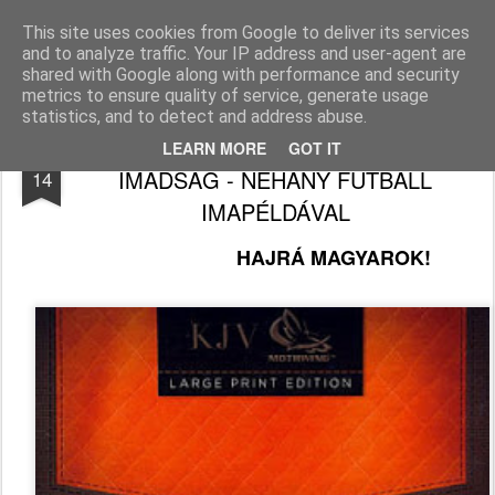
Békefy Lajos
This site uses cookies from Google to deliver its services
and to analyze traffic. Your IP address and user-agent are
Pages
shared with Google along with performance and security
metrics to ensure quality of service, generate usage
statistics, and to detect and address abuse.
HAJRÁ MAGYAROK! SPORT ÉS
JUN
LEARN MORE
GOT IT
IMÁDSÁG - NÉHÁNY FUTBALL
14
IMAPÉLDÁVAL
HAJRÁ MAGYAROK!