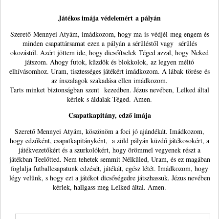
Játékos imája védelemért a pályán
Szerető Mennyei Atyám, imádkozom, hogy ma is védjél meg engem és
minden csapattársamat ezen a pályán a sérüléstől vagy sérülés
okozástól. Azért jöttem ide, hogy dicsőítselek Téged azzal, hogy Neked
játszom. Ahogy futok, küzdök és blokkolok, az legyen méltó
elhívásomhoz. Uram, tisztességes játékért imádkozom. A lábak törése és
az ínszalagok szakadása ellen imádkozom.
Tarts minket biztonságban szent kezedben. Jézus nevében, Lelked által
kérlek s áldalak Téged. Ámen.
Csapatkapitány, edző imája
Szerető Mennyei Atyám, köszönöm a foci jó ajándékát. Imádkozom,
hogy edzőként, csapatkapitányként, a zöld pályán küzdő játékosokért, a
játékvezetőkért és a szurkolókért, hogy örömmel vegyenek részt a
játékban Teelőtted. Nem tehetek semmit Nélküled, Uram, és ez magában
foglalja futballcsapatunk edzését, játékát, egész létét. Imádkozom, hogy
légy velünk, s hogy ezt a játékot dicsőségedre játszhassuk. Jézus nevében
kérlek, hallgass meg Lelked által. Ámen.