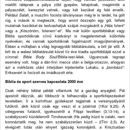
mielőtt rálépnek a pálya zöld gyepére, lehajolnak, megérintik a
pályaszélét, keresztet vetnek, vagy két kezüket ég felé emelik.
Például
Salah
, a muszlim focista látványosan még le is térdel, ha gólt
rúg, s mások is megteszik, hogy amint összejön egy gól, felfelé
mutatnak kezükkel és leolvashatjuk szájuk mozgásáról a „Hála Istent”
vagy a „Köszönöm, Istenem”-et”. Ma már külön sportbibliákat vagy
Biblia sportolóknak című kiadványt is megjelentetnek különféle
nyelveken, és vannak sportolóknak fogalmazott imagyűjtemények.
Ebben a műfajban a világ legnagyobb bibliatársulata, a brit jár elől. A
brit és a walesi bibliatársulat közel tíz éve kiadta sportbibliáját ezzel a
címmel:
Bible Body Soul
/Biblia-test-lélek. Ugyancsak tegnapi
esemény volt, hogy a dán-finn meccs után a belga-oroszon, ahogyan
azt a mérkőzés utáni interjúban kijelentette
Lukaku
, a „bombázó”:
Eriksenért is focizott és imádkozott érte.
Biblia és sport szerves kapcsolata 2000 éve
Csak néhány bibliai példát villantunk fel a gazdag anyagból. Pál
apostolt idézzük, aki többször is felhasználja a sportkifejezéseket
leveleiben. Ír a korinthusi gyülekezet tagjainak a versenypályáról
futókról, akik közül csak egy veszi el a jutalmat (1Kor 9,25). A
célegyenes futásról, igyekezetről a Filippi levélben (3,13-14), a
szabályszerű küzdelemről Timóteusnak (Ha pedig küzd is valaki, nem
koronáztatik meg, ha nem szabályszerűen küzd – 2Tim 2,5). Az
elvégzett futás után elnyert igazság koronájáról, a Krisztusban