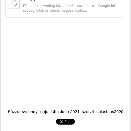
Díjmentes weblog-közzétételi eszköz a Google-tól
szöveg, fotók és videók megosztásához.
Közzétéve ennyi ideje:
14th June 2021
, szerző:
solustuus2020