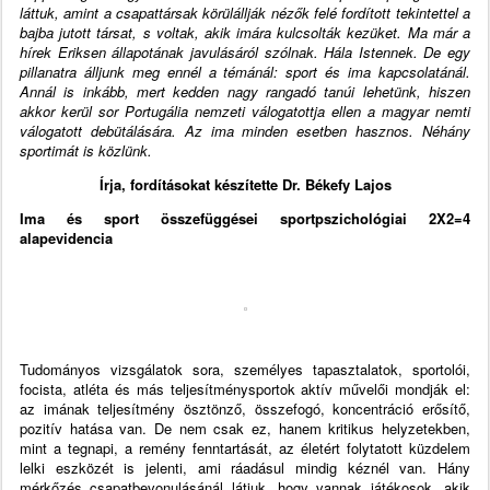
láttuk, amint a csapattársak körülállják nézők felé fordított tekintettel a
bajba jutott társat, s voltak, akik imára kulcsolták kezüket. Ma már a
hírek Eriksen állapotának javulásáról szólnak. Hála Istennek. De egy
pillanatra álljunk meg ennél a témánál: sport és ima kapcsolatánál.
Annál is inkább, mert kedden nagy rangadó tanúi lehetünk, hiszen
akkor kerül sor Portugália nemzeti válogatottja ellen a magyar nemti
válogatott debütálására. Az ima minden esetben hasznos. Néhány
sportimát is közlünk.
Írja, fordításokat készítette Dr. Békefy Lajos
Ima és sport összefüggései sportpszichológiai 2X2=4
alapevidencia
Tudományos vizsgálatok sora, személyes tapasztalatok, sportolói,
focista, atléta és más teljesítménysportok aktív művelői mondják el:
az imának teljesítmény ösztönző, összefogó, koncentráció erősítő,
pozitív hatása van. De nem csak ez, hanem kritikus helyzetekben,
mint a tegnapi, a remény fenntartását, az életért folytatott küzdelem
lelki eszközét is jelenti, ami ráadásul mindig kéznél van. Hány
mérkőzés csapatbevonulásánál látjuk, hogy vannak játékosok, akik