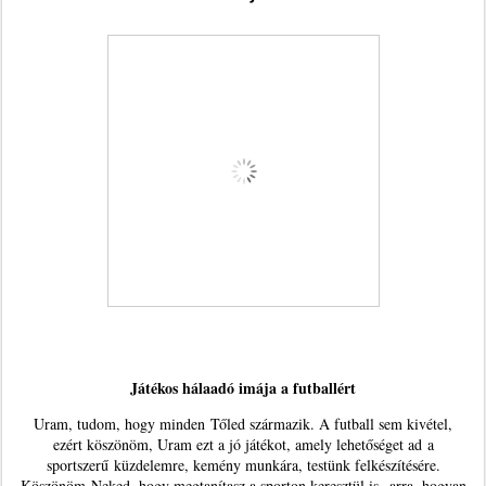
Játékos hálaadó imája a futballért
Uram, tudom, hogy minden Tőled származik. A futball sem kivétel,
ezért köszönöm, Uram ezt a jó játékot, amely lehetőséget ad a
sportszerű küzdelemre, kemény munkára, testünk felkészítésére.
Köszönöm Neked, hogy megtanítasz a sporton keresztül is arra, hogyan