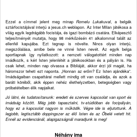
Ezzel a címmel jelent meg minap
Romelu Lukakuval
, a belgák
sztárfocistájával interjú a jesus.ch weblapon. Az Inter Milan játékosa a
világ egyik legdrágább focistája, és igazi bombázó csatára. Elképesztő
teljesítményét mutatja, hogy 98 mérkőzésén 41 alkalommal talált az
ellenfél kapujába. Ezt tegnap is növelte. Nincs olyan interjú,
megszólalása, amibe bele ne vinné Isten nevét. Az egyik belga
sportlapnak így nyilatkozott: a nemzeti válogatottért minden nap
imádkozik, s kéri Isten jelenlétét a játékosokban és a pályán is. Ha
csak lehet, minden nap olvassa a Bibliáját, akkor érzi jól magát, ha
háromszor teheti ezt naponta. „Honnan az erőm? Ez Isten ajándéka”.
Imádságaiban csapattárai mellett mindig ott van családja, és azok a
baráti köréből, akik éppen nehéz élethelyzetben, betegségben vagy
próbatételben élik napjaikat.
Jó látni, és tudatosítanunk: eredeti és szerves kapcsolat van sport és
imádság között. Még jobb tapasztalni, tv-stúdióban és focipályán,
hogy ez a kapcsolat nagyon is működik. Végre ide is eljutottunk. A
legjobb, legtisztább doppingszer az élő Isten és az Őbelé vetett hit.
Ennél az evidenciánál, alapigazságnál maradjunk is meg!
Néhány ima