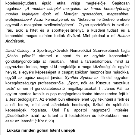
kötelességtudatra épülő etika világi megfelelője. Sajátosan
fogalmaz:
„A modern olimpiai mozgalom az izmos keresztyénség
morális logikájára épült rá. Mottója: gyorsabban, magasabbra,
erőteljesebben!
Azaz keresztyének és Nietzsche feltörekvő embere
egyesül a mozgalom szellemiségében”. Olyan sportolókról is szól az
írás, akik a hitet és a sportteljesítményt, a küzdeni tudást és a
lemondást magas szinten tudták ötvözni. Mint például a mi
Balczó
Andrásunk.
David Oakley
, a Sportnagykövetek Nemzetközi Szervezetének tagja
„Közös pálya?” címmel a sport és az egyház kapcsolatát
gondolja/gondoltatja át írásában. Mind a társadalomban, mind az
egyházban fontos, hogy ki-ki megtalálja a maga közösségi és egyéni
helyét, s egyéni képességeit a csapatjátékban hasznosítsa másokkal
együtt az egész csapat javára.
Synthia Sydnor
az illinoisi egyetem
közegészségügyi professzornője. „Sport, nők és Krisztus misztikus
teste” címen írt gondolatébresztő megállapításokat. II. János Pál, az
egykor sportos katolikus pap megfogalmazásaira támaszkodva fejti ki
a „test teológiáját”. Az eredeti bűn ellenére lehet úgy tekinteni a férfi és
a női testre, mint ami ajándékok hordozója, fizikai és spirituális
képességek foglalata. Utal Pál apostol nagyszerű intésére:
„Dicsőítsétek azért az Istent a ti testetekben és lelketekben, mert
ezek az Istenéi” (1Kor 6,20).
Lukaku minden gólnál Istent ünnepli