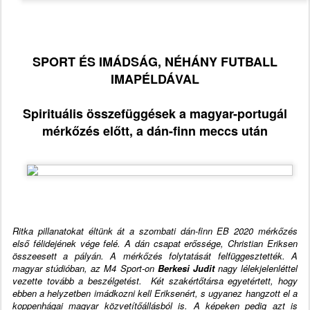
SPORT ÉS IMÁDSÁG, NÉHÁNY FUTBALL
IMAPÉLDÁVAL
Spirituális összefüggések a magyar-portugál
mérkőzés előtt, a dán-finn meccs után
Ritka pillanatokat éltünk át a szombati dán-finn EB 2020 mérkőzés
első félidejének vége felé. A dán csapat erőssége, Christian Eriksen
összeesett a pályán. A mérkőzés folytatását felfüggesztették. A
magyar stúdióban, az M4 Sport-on
Berkesi Judit
nagy lélekjelenléttel
vezette tovább a beszélgetést. Két szakértőtársa egyetértett, hogy
ebben a helyzetben imádkozni kell Eriksenért, s ugyanez hangzott el a
koppenhágai magyar közvetítőállásból is. A képeken pedig azt is