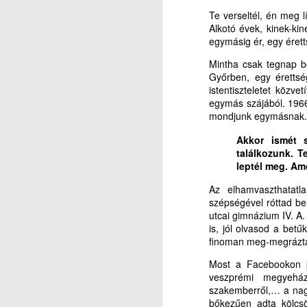
Ak
Te verseltél, én meg l
J
Alkotó évek, kinek-ki
e
egymásig ér, egy érett
M
ak
V
Mintha csak tegnap be
Győrben, egy érettsé
(L
Hi
istentiszteletet közv
egymás szájából. 1966
P
in
mondjunk egymásnak.
É
(2
Akkor ismét s
találkozunk. T
ig
Ak
leptél meg. Am
J
Az elhamvaszthatatla
M
e
szépségével róttad bel
utcai gimnázium IV. A.
ak
T
is, jól olvasod a betű
finoman meg-megráztad
(L
T
Most a Facebookon pá
P
E
veszprémi megyeház
szakemberről,… a nagy
É
Fő
bőkezűen adta kölcsö