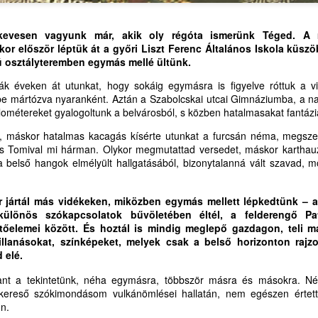
MI MÁR ILYEN CSALÁD VAGYUNK – KIVIRÁGZIK A
UG
HOLY SPIRIT VERSUS
3
ARTIFICIAL INTELLIGENCE FOR
SZÓ LELKÜNKBEN ÉS LAPTOPUNKON IS
CHILDREN AND ADULTS
 kevesen vagyunk már, akik oly régóta ismerünk Téged. A
SPIRITUÁLIS SZÜLINAPI BALLADÁVÁ
or először léptük át a győri Liszt Ferenc Általános Iskola küszö
I MÁR ILYEN CSALÁD VAGYUNK – KIVIRÁGZIK A SZÓ
IMMAGINI PARLANTI:
ú osztályteremben egymás mellé ültünk.
L'INTELLIGENZA VIVA DELLO
ELKÜNKBEN ÉS LAPTOPUNKON IS
ták éveken át utunkat, hogy sokáig egymásra is figyelve róttuk a vi
SPIRITO SANTO CONTRO
be mártózva nyaranként. Aztán a Szabolcskai utcai Gimnáziumba, a nag
L'INTELLIGENZA ARTIFICIALE
PIRITUÁLIS SZÜLINAPI BALLADÁVÁ
lométereket gyalogoltunk a belvárosból, s közben hatalmasakat fantázi
PER BAMBINI E ADULTI
STENÜNK KIFÜRKÉSZHETETLEN AKARATÁBÓL
, máskor hatalmas kacagás kísérte utunkat a furcsán néma, megszep
A mesterséges intelligencia
s Tomival mi hárman. Olykor megmutattad versedet, máskor karthauzi
korában még inkább szüksége
ZÜLETÉSNAPUNK KÉT EGYMÁST KÖVETŐ NAPRA,
 a belső hangok elmélyült hallgatásából, bizonytalanná vált szavad, 
KINCS, SZÉP GYÖNGYÖK, ÖRÖM LÉLEK-
UG
van mindannyiunknak az
2
elidegenülés ellen ható Isten-adta,
HARMATOS VASÁRNAPJÁRA - LEVELEK AZ
UGUSZTUS 3-4-RE ESIK FÖLDI ÚTUNK VÉGÉIG.
élő Szentlélek intelligenciára, lelki
ÜVEGTENGER MELLŐL (5.)
 jártál más vidékeken, miközben egymás mellett lépkedtünk – a
kult
ülönös szókapcsolatok bűvöletében éltél, a felderengő Pat
k kedves testvéri, rokoni, baráti,
EVELEK AZ ÜVEGTENGER MELLŐL
pítőelemei között. És hoztál is mindig meglepő gazdagon, teli m
illanásokat, színképeket, melyek csak a belső horizonton rajz
t-, és eszmetársi jókívánságért hálát adva
.)
 elé.
unknak, egyfelől az alábbi balladával kívánom
INCS, SZÉP GYÖNGYÖK, ÖRÖM LÉLEK-HARMATOS
ant a tekintetünk, néha egymásra, többször másra és másokra. N
ASÁRNAPJÁRA
ereső szókimondásom vulkánömlései hallatán, nem egészen értett
öszönteni zarándoktársamat,
n.
óta Isten Szentlelke megajándékozott a lelki perspektívaváltás