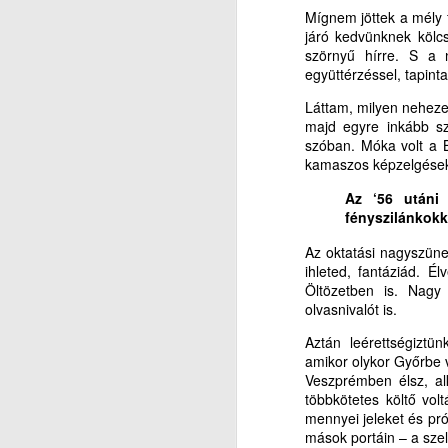
R
k
A
Mígnem jöttek a mély f
Ká
járó kedvünknek kölcs
e
Sz
szörnyű hírre. S a 
a 
együttérzéssel, tapint
a
Láttam, milyen nehezed
A
majd egyre inkább szé
szóban. Móka volt a 
Ké
kamaszos képzelgésekk
K
g
Az ‘56 utáni 
s
fényszilánkokk
m
és
J
Az oktatási nagyszünet
r
ihleted, fantáziád. É
Öltözetben is. Nagy 
M
Dr
olvasnivalót is.
V
Aztán leérettségiztün
Hi
amikor olykor Győrbe v
Veszprémben élsz, al
in
többkötetes költő vo
mennyei jeleket és pró
(2
mások portáin – a sze