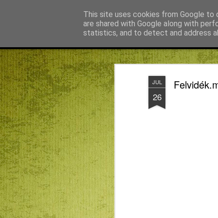
Békefy Lajos
This site uses cookies from Google to d
are shared with Google along with perf
statistics, and to detect and address a
Magazine
Főoldal
Agnus blog főoldal
Bagdán Zsuzsi
Felvidék.m
JUL
26