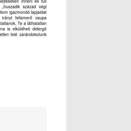
ejtéseken inneni és túli
 „huszadik század végi
yitom igazmondó lapjaidat
 irányt felismerő csupa
atlanok, Te a láthatatlan
a is elküldheti didergő
tlen felé zarándokolunk