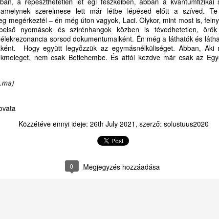
an, a repeszthetetlen lét égi fészkeiben, abban a kvantumfizikai s
dás-békesség Istentől!
 amelynek szerelmese lett már létbe lépésed előtt a szíved. Te
Isten azbesztruhája a menedékünk - 3875 HELYEN
UL
g megérkeztél – én még úton vagyok, Laci. Olykor, mint most is, feln
 Olvasókkal, Lelkésztestvérekkel, Barátaimmal együtt szeretettel
19
LÁNGOL FÖLDÜNK
ő-belső nyomások és szirénhangok közben is tévedhetetlen, örök
öszöntöm Önt, Erdélyországnak Bethlen Gábor Nagyságos Fejedelem
lélekrezonancia sorsod dokumentumaiként. Én még a láthatók és láthat
a Nemes és Tiszteletes Református Prédikátorai között, úgy is, mint
875
ként. Hogy együtt legyőzzük az egymásnélküliséget. Abban, Aki m
kiváló és Erdély-gyarapító érdemes gr. Teleky család sarját, az Ige és
kmeleget, nem csak Betlehembe. És attól kezdve már csak az Egye
eformátus népünk szolgálatában.
ihűl a szó. A műholdak szeme
tét tüzek pontjait számlálja.
k.ma)
adagaszkár, Norvégia, s a szív.
rovata
 teremtés vörös, néma rácsa.
Közzétéve ennyi ideje:
26th July 2021
, szerző:
solustuus2020
LÁNGOKBAN A VILÁG – 3875 ÉGÉSI SEB
UL
m Isten keze gyújtotta e lángot.
18
FÖLDÜNK ARCÁN -- TARTSUNK
KÖNYÖRGÉSEKET!
 vetkeztünk le minden irgalmat,
ÁNGOKBAN A VILÁG – 3875 ÉGÉSI SEB FÖLDÜNK ARCÁN
0
Megjegyzés hozzáadása
g a haszon hőkupolája alatt
ARTSUNK KÖNYÖRGÉSEKET A MEGPRÓBÁLTAKÉRT
megperzselt jövő elhallgat.
ZEN VASÁRNAPON (IS)
e a csipkebokor mégsem ég el.