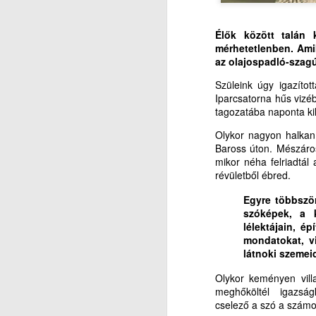
lehetőség: beszélhetünk Hozzá, s
A
meghallhatjuk beszédét hozzánk.
Különösképpen is nagy segítség a
Élők között talán
klímaváltozás okozta forróságban
mérhetetlenben. Amik
M
a figyelemelterelés. Fontos a
az olajospadló-szag
katasztrófa-, és pánik
L
újságírástól, médiától, a
Szüleink úgy igazítot
politikumtól túlzsúfolt és gyakran
Iparcsatorna hűs vizé
S
túldramatizált álhírzuhatagoktól
tagozatába naponta ki
elvonni figyelmünket valami
I
Olykor nagyon halkan
mással, másra.
Baross úton. Mészáro
S
mikor néha felriadtál
A
révületből ébred.
A
Egyre többször
szóképek, a k
So
L
lélektájain, é
mondatokat, v
hi
(5
látnoki szemeid
Ur
K
Olykor keményen vill
V
meghőköltél igazságk
k
cselező a szó a számo
Mi