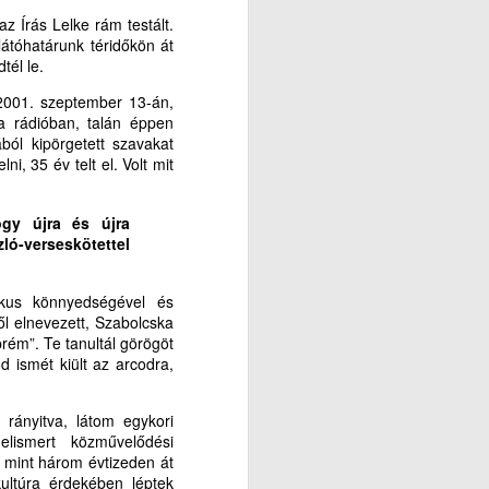
z Írás Lelke rám testált.
átóhatárunk téridőkön át
tél le.
 2001. szeptember 13-án,
a rádióban, talán éppen
ból kipörgetett szavakat
, 35 év telt el. Volt mit
ogy újra és újra
ló-verseskötettel
tikus könnyedségével és
ről elnevezett, Szabolcska
rém”. Te tanultál görögöt
od ismét kiült az arcodra,
rányitva, látom egykori
lismert közművelődési
 mint három évtizeden át
ultúra érdekében léptek