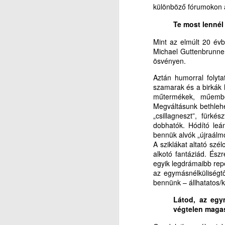
különböző fórumokon a
ig
T
J
ab
Te most lennél
M
m
M
el
Mint az elmúlt 20 év
E
Michael Guttenbrunner
ösvényen.
„A
Aztán humorral folyt
szamarak és a birkák 
a
műtermékek, műember
Megváltásunk bethlehe
It
„csillagneszt”, fürk
dobhatók. Hódító leán
mi
J
bennük alvók „újraálmo
A sziklákat altató szél
Au
alkotó fantáziád. Észr
kö
S
egyik legdrámaibb repe
en
az egymásnélküliségtő
L
bennünk – állhatatos/k
I
Látod, az egy
végtelen magas
N