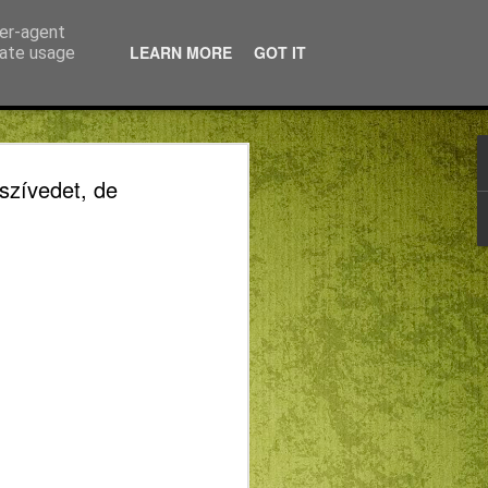
ser-agent
LEARN MORE
GOT IT
rate usage
ATOK,
 szívedet, de
GÉSEK
TUSKÉNT
HORKAI OLVASÁSA
.) -- METAFIZIKA
ÉG AZ ISTEN
ÁJDALMÁVAL
NGÉSEK REFORMÁTUSKÉNT
SA KÖZBEN (1.)