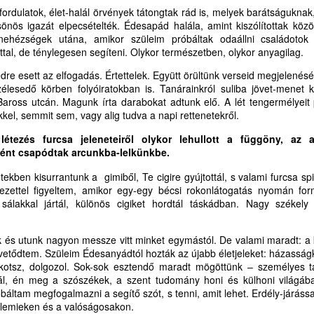
ÖHRIG KLAUDIÁT,
ivételesen gazdag örömszerző látásmódjával, mélyebben megértem
A PRÉDIKÁCIÓ GYÖNYÖRŰSÉGE AZ
UG
ordulatok, élet-halál örvények tátongtak rád is, melyek barátságuknak
lvin atyánk élet-, ember-, és egyházlátását. Hiszen ő ajándékozta
1
IGEHIRDETŐK JUTALMA --- MIKOR LESZ
önös igazát elpecsételték. Édesapád halála, amint kiszólítottak közö
gyúttal megköszönni a számos jókívánságot,
entlélekben letisztult szemléletét a reformátusságnak, de messze túl
nehézségek utána, amikor szüleim próbáltak odaállni családotok
EGYHÁZUNKBAN IGEHIRDETÉS, ÉS
felekezeti határokon is, a keresztyénségnek.
attal, de ténylegesen segíteni. Olykor természetben, olykor anyagilag.
IGEHIRDETŐK VASÁRNAPJA? (2.)
mit ezen a napon kaptam/kapunk.
re esett az elfogadás. Értettelek. Együtt örültünk verseid megjelenésé
Z ÚR SZENT LELKE RÁM BÍZTA, TOVÁBB ADOM
lesedő körben folyóiratokban is. Tanárainkról suliba jövet-menet ka
Baross utcán. Magunk írta darabokat adtunk elő. A lét tengermélyei
rem, hogy aki egyetért a cikk tartalmával, az ossza meg a Generális
el, semmit sem, vagy alig tudva a napi rettenetekről.
onvent és a Magyarországi Református Egyház lelkészei,
yülekezetei, vezetői között. Legyen közös kérésünk Urunkhoz és
létezés furcsa jeleneteiről olykor lehullott a függöny, az
zolgatársainkhoz a Prédikáció/Prédikátorok Vasárnapjának beiktatása,
ént csapódtak arcunkba-lelkünkbe.
egtartása országos és helyi szinten. Az Úr vezesse átgondolásunkat,
MIKOR LESZ AZ IGE EGYHÁZÁBAN PRÉDIKÁCIÓ
 döntésünket, az Ő ügye javára. Imaáldásokkal és a Lélektől kapott
UL
ekben kisurrantunk a gimiből, Te cigire gyújtottál, s valami furcsa spir
eménységgel, és köszönettel,
30
ÉS PRÉDIKÁTOR VASÁRNAP?
lvezettel figyeltem, amikor egy-egy bécsi rokonlátogatás nyomán form
sálakkal jártál, különös cigiket hordtál táskádban. Nagy székely
IKOR LESZ AZ IGE EGYHÁZÁBAN PRÉDIKÁCIÓ ÉS PRÉDIKÁTOR
.
ASÁRNAP?
k és utunk nagyon messze vitt minket egymástól. De valami maradt: a 
rdesd az igét, állj elő vele alkalmas és alkalmatlan időben,
etődtem. Szüleim Édesanyádtól hozták az újabb életjeleket: házasságkö
kotsz, dolgozol. Sok-sok esztendő maradt mögöttünk – személyes ta
ts, fedj, buzdíts teljes béketűréssel és tanítással
ltál, én meg a szószékek, a szent tudomány honi és külhoni világáb
báltam megfogalmazni a segítő szót, s tenni, amit lehet. Erdély-járással
Tim 4,2)
llemieken és a valóságosakon.