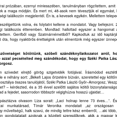
i titeket hallgat, engem hallgat, és aki titeket megvet,
MIKOR LESZ AZ IGE EGYHÁZÁBAN PRÉDIKÁCIÓ
írai prózában, ezernyi miniesszében, tanulmányban rögzítettem, amit a
UL
nek a maga módján. És mert mi, 48-asok nem tévesztjük el egymást, l
30
ÉS PRÉDIKÁTOR VASÁRNAP?
ngem vet meg; és aki engem vet meg, azt veti meg,
ségi találkozón megjelentél. Én is, a kevesek egyikén. Mellettem teleped
IKOR LESZ AZ IGE EGYHÁZÁBAN PRÉDIKÁCIÓ ÉS PRÉDIKÁTOR
i engem elküldött
ASÁRNAP?
szélgettünk volna, és folytatni kellene a mondatot. Vagy befejezni.
gi találkozós étteremben. Mondtad: hallottad egyszer a hangomat 
uk 10,16)
rdesd az igét, állj elő vele alkalmas és alkalmatlan időben,
etítettem. Genfből vagy Szatmárnémetiből? Kapkodtuk az idő kaptárjá
 óta, hogy nyaktörős érettségink után elmentünk még egyszer ünnepelni
annonicus Reformatus
ts, fedj, buzdíts teljes béketűréssel és tanítással
vente egy vasárnapon legyen könyörgés és hálaadás
Tim 4,2)
zövetséget kötöttünk, szóbeli szándéknyilatkozatot arról, h
e azzal pecsételted meg szándékodat, hogy egy Széki Patka Lász
ehirdetésért, prédikátorokért
i titeket hallgat, engem hallgat, és aki titeket megvet,
orgosz.
TESTVÉRI SZÓ TŐKÉS LÁSZLÓHOZ TUSVÁNYOSI
UL
26
BESZÉDE ÉS A REFORMÁTUS EMLÉKEZET-
n szívedet elrejtő görög szigetvidék fotójával. Írásmódod eszté
ikor van alkalom és idő a gyülekezetekben, az Ige
ngem vet meg; és aki engem vet meg, azt veti meg,
KULTÚRA KAPCSÁN
e e néhány sort: „Békefi Lajos őrizetére bízván, szeretettel egy költő
 osztálya összes tanulójától, Széki Patka László Győr–Amorgosz, Veszp
i engem elküldött
ESTVÉRI SZÓ TŐKÉS LÁSZLÓHOZ
ket? – kérdezted, és a 35 évvel azelőtti sajátos költői bizonytalanság
 a fejedet, sasorrodon többször végighúzva hosszú ujjaidat…
uk 10,16)
USVÁNYOSI BESZÉDE ÉS A REFORMÁTUS
sztázva olvasom Liza sorait: „Laci holnap lenne 73 éves…”. És 
annonicus Reformatus
MLÉKEZET-KULTÚRA KAPCSÁN
ai munkatársad, Tímár Veronika mondatait „az országosan e
 műveltségű, halk szavú, de mindig tettre kész emberről, …aki több,
vente egy vasárnapon legyen könyörgés és hálaadás
tiszteletű Püspök Úr!
n gondolatatait azoknak a közéleti szereplőknek, akik a magyar k