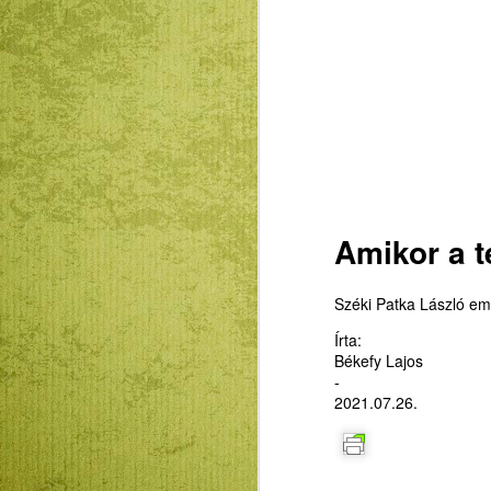
Amikor a t
Széki Patka László em
Írta:
Békefy Lajos
-
2021.07.26.