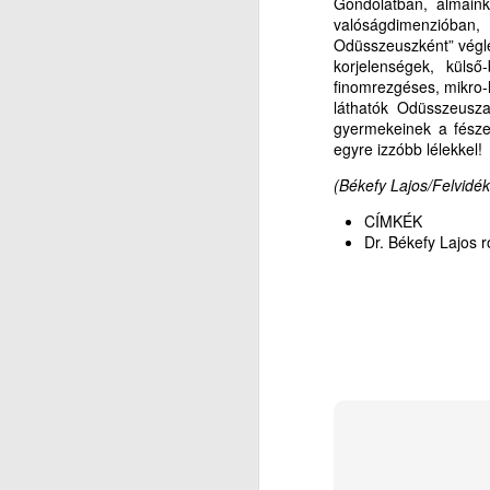
Gondolatban, álmainkb
Ál
valóságdimenzióban,
J
Odüsszeuszként” végle
Az
korjelenségek, küls
k
finomrezgéses, mikro-
ót
3
láthatók Odüsszeusza
a 
gyermekeinek a fésze
r
K
egyre izzóbb lélekkel!
sö
(Békefy Lajos/Felvidé
M
CÍMKÉK
Dr. Békefy Lajos 
A
J
Ne
Mi
L
mí
T
a 
E
D