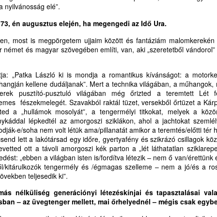
 nyilvánosság elé”.
ehirdetésért, prédikátorokért
öbb évtizednyi levelezésünk megszakadása sem tud megakadályozni
MI A TEENDŐNK A HIT ÉS A MESTERSÉGES
UL
ban, hogy elemző, történet-antropológiai, történetteológiai
 73, én augusztus elején, ha megengedi az Idő Ura.
25
INTELLIGENCIA ETIKUS VISZONYÁÉRT?
ikor van alkalom és idő a gyülekezetekben, az Ige
agaslatokon megszólaló-megszólító tusványosi beszédére az
I A TEENDŐNK A HIT ÉS A MESTERSÉGES INTELLIGENCIA
ismerés és a köszönet formális-udvarias szavain túl is ne reflektáljak.
ben, most is megpörgetem ujjaim között és fantáziám malomkerekén v
TIKUS VISZONYÁÉRT?
 német és magyar szövegében említi, van, aki „szeretetből vándorol” 
 technológia hálót sző,
atja: „Patka László ki is mondja a romantikus kívánságot: a motor
hangján kellene dudáljanak”. Mert a technika világában, a műhangok
 Szent Lélek azonban szabadságot ad.
ek pusztító-pusztuló világában még őrizted a teremtett Lét fés
mes fészekmelegét. Szavakból raktál tüzet, versekből őrtüzet a Kárpá
t az idő, hogy uralkodjunk az eszközeink felett,
észted a „hullámok mosolyát”, a tengermélyi titkokat, melyek a kö
ykáddal lépkedtél az amorgoszi sziklákon, ahol a jachtokat szemlélv
előtt azok uralkodnának rajtunk.”
LETTERA DOXOLOGICA --- ISTENT MAGASZTALÓ
UL
dják-e/soha nem volt létük ama/pillanatát amikor a teremtés/előtti tér
20
ŐSZINTE, NYÍLT LEVÉL
csend lett a lakótársad egy időre, gyertyafény és szikrázó csillagok köz
gusztus elején elektronikus kötet formájában megjelenik e sorok írója
evetted ott a távoli amorgoszi kék parton a „lét láthatatlan sziklarep
nyvsorozatának első kötete. A sorozat címe: A digitális túlélés
ORSRAJZOLATOK
dést: „ebben a világban isten is/fordítva létezik – nem ő van/érettün
ciklopédiája – teológiai stratégiai vázlat a jövőért.
l/kitárulkozók tengermély és /égmagas szelleme – nem a jó/és a rossz
ETTERA DOXOLOGICA
övekben teljesedik ki”.
STENT MAGASZTALÓ ŐSZINTE,
más nélküliség generációnyi létezéskínjai és tapasztalásai va
ban – az üvegtenger mellett, mai őrhelyednél – mégis csak egyb
YÍLT LEVÉL