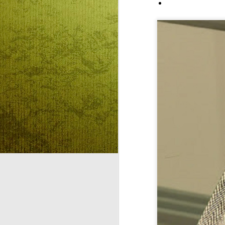
A FORRÓ
AUG
5
NAPOKBAN IS
TANULHATUNK
VALAMIT…
KÜTYÜMENTES
NYÁRI NAPIREND
ANALÓG
SZABADSÁGBAN
A
A FORRÓ NAPOKBAN IS
TANULHATUNK VALAMIT…
S
KÜTYÜMENTES NYÁRI
E
NAPIREND ANALÓG
A
SZABADSÁGBAN
Ke
Kütyümentes napirend
va
k
Emberlétünk legnagyobb
m
adománya Isten és a páratlan