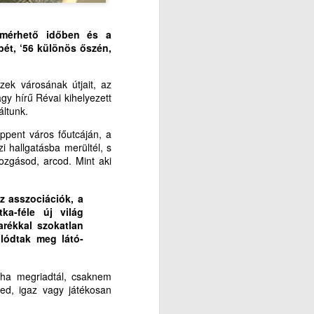
 mérhető időben és a
bét, ‘56 különös őszén,
zek városának útjait, az
y hírű Révai kihelyezett
áltunk.
pent város főutcáján, a
 hallgatásba merültél, s
mozgásod, arcod. Mint aki
z asszociációk, a
ka-féle új világ
arékkal szokatlan
olódtak meg látó-
éha megriadtál, csaknem
ed, igaz vagy játékosan