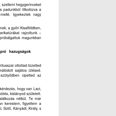
, szellemi hegygerinceket
s padunkból titkolózva a
 mellé. Igyekeztek nagy
nek, a győri Kisalföldben,
rikatúrákat rajzoltunk –
t próbálgattuk magunkban
 apró hazugságok
itusszal oltottad-tüzelted
álódott sajátos ízlésed.
 szütyődben cipelted az
kérdezés, hogy van Laci,
tés, kislányod született.
lálkozás nélkül. Te már
an kerestem, figyeltem a
, Sütő, Kányádi, Király, s