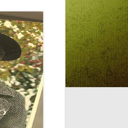
Beszélő képek:
AUG
4
Szentlélek
intelligenciáról kontra
Mesterséges
Intelligenciáról
felnőtteknek,
gyermekeknek