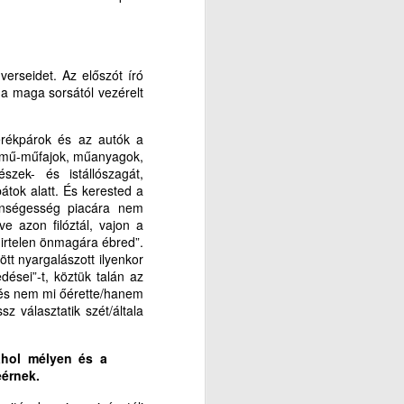
erseidet. Az előszót író
a maga sorsától vezérelt
kerékpárok és az autók a
, mű-műfajok, műanyagok,
zek- és istállószagát,
tok alatt. És kerested a
zönségesség piacára nem
e azon filóztál, vajon a
 hirtelen önmagára ébred”.
ött nyargalászott ilyenkor
edései”-t, köztük talán az
k és nem mi őérette/hanem
 választatik szét/általa
lahol mélyen és a
eérnek.