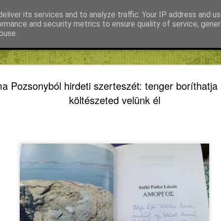
eliver its services and to analyze traffic. Your IP address and u
ormance and security metrics to ensure quality of service, gene
buse.
Fábián Tibor
FIKE blog
Kiss Gábor
Mihály Noémi Katalin
KVARCOL
AUG
a Pozsonyból hirdeti szerteszét: tenger boríthatja
7
TÖPREN
költészeted velünk él
REFORMÁ
KRASZNA
KÖZBEN (1
ELLENESS
HIÁNY F
KVARCOLATOK, TÖPRE
KRASZNAHORKAI OLVASÁ