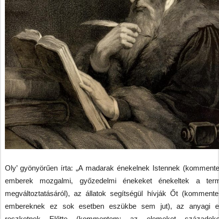
Oly’ gyönyörűen írta: „A madarak énekelnek Istennek (komment
emberek mozgalmi, győzedelmi énekeket énekeltek a term
megváltoztatásáról), az állatok segítségül hívják Őt (komment
embereknek ez sok esetben eszükbe sem jut), az anyagi 
reszketnek Előtte (kommentem: az elemeket századok