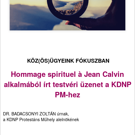
KÖZ(ÖS)ÜGYEINK FÓKUSZBAN
Hommage spirituel à Jean Calvin
alkalmából írt testvéri üzenet a KDNP
PM-hez
DR. BADACSONYI ZOLTÁN úrnak,
a KDNP Protestáns Műhely alelnökének