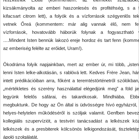
kizsákmányolta az emberi haszonlesés és profitéhség, s a f
kifacsart citrom lett), a folyók és a vízforrások szégyenlős teki
vetnek Őreá (kommentem: már alig vannak élő, nem fert
vízforrások, hovatovább háborúk folynak a fogyasztható v
….Mindent Isten bennük lakozó ereje hordoz és tart fenn (komm
az emberiség felélte az erőidet, Uram!).
Ökodráma folyik napjainkban, mert az ember úr, mi több, „isten
lenni Isten lelke-alkotásán, s rablóvá lett. Kedves Frère Jean, h
intett prédikációiban arra, főként a teremtéstörténetről szólókba
„mértékletes és szerény használattal elégedjünk meg” a föld jav
legyünk felelős sáfárai, és takarékosak. Mindhiába. Eb
megbuktunk. De hogy az Ön által is üdvösségre hívó egyházról,
helyes-helytelen működéséről is szóljak valamit. Genfben bevez
kollegiális szupervíziót, a testvéri tanácsadást a lelkészek köz
lelkészek és a presbiterek kölcsönös lelkigondozását, tiszteletép
ápoló szolgálatát.