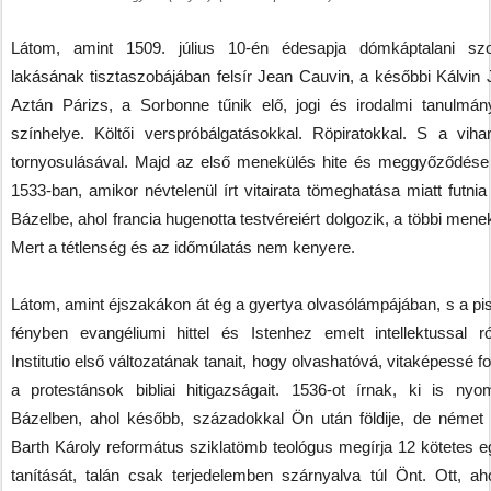
Látom, amint 1509. július 10-én édesapja dómkáptalani szol
lakásának tisztaszobájában felsír Jean Cauvin, a későbbi Kálvin 
Aztán Párizs, a Sorbonne tűnik elő, jogi és irodalmi tanulmán
színhelye. Költői verspróbálgatásokkal. Röpiratokkal. S a vihar
tornyosulásával. Majd az első menekülés hite és meggyőződése 
1533-ban, amikor névtelenül írt vitairata tömeghatása miatt futnia 
Bázelbe, ahol francia hugenotta testvéreiért dolgozik, a többi menek
Mert a tétlenség és az időmúlatás nem kenyere.
Látom, amint éjszakákon át ég a gyertya olvasólámpájában, s a pis
fényben evangéliumi hittel és Istenhez emelt intellektussal r
Institutio első változatának tanait, hogy olvashatóvá, vitaképessé f
a protestánsok bibliai hitigazságait. 1536-ot írnak, ki is nyom
Bázelben, ahol később, századokkal Ön után földije, de német 
Barth Károly református sziklatömb teológus megírja 12 kötetes e
tanítását, talán csak terjedelemben szárnyalva túl Önt. Ott, ah