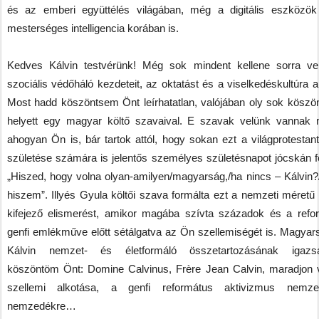
és az emberi együttélés világában, még a digitális eszközö
mesterséges intelligencia korában is.
Kedves Kálvin testvérünk! Még sok mindent kellene sorra ve
szociális védőháló kezdeteit, az oktatást és a viselkedéskultúra al
Most hadd köszöntsem Önt leírhatatlan, valójában oly sok köszö
helyett egy magyar költő szavaival. E szavak velünk vannak 
ahogyan Ön is, bár tartok attól, hogy sokan ezt a világprotestan
születése számára is jelentős személyes születésnapot jócskán fe
„Hiszed, hogy volna olyan-amilyen/magyarság,/ha nincs – Kálvin
hiszem”. Illyés Gyula költői szava formálta ezt a nemzeti méretű 
kifejező elismerést, amikor magába szívta századok és a refo
genfi emlékműve előtt sétálgatva az Ön szellemiségét is. Magyar
Kálvin nemzet- és életformáló összetartozásának igazsá
köszöntöm Önt: Domine Calvinus, Frère Jean Calvin, maradjon 
szellemi alkotása, a genfi református aktivizmus nemze
nemzedékre…