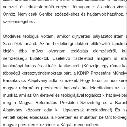
nemzet- és erkölcsformáló erejére. Jómagam is állandóan vissz
Önhöz. Nem csak Genfbe, szószékéhez és hajdanvolt házához,
szellemiségéhez.
Ötödéves teológus voltam, amikor díjnyertes pályázatot írtam
Szentlélek-tanáról. Aztán heidelbergi doktori előkészítő tanulm
idején több művet olvastam teológiája elemzéséről, kül
nemzetiségű kutatóktól. Cselekvő tiszteletből magam is ír
tanulmányt fontos és aktuális tanításairól. (Képzelje, egy római ka
többségű keresztyéndemokrata párt, a KDNP Protestáns Műhely
Barankovics Alapítvány adta ki ezeket. Hogy fordul az idő kere
magyar református presbiterek használatára lefordítottam azt a
munkát, ami az Ön életével és teológiájával foglalkozik hat levélbe
meg a Magyar Református Presbiteri Szövetség és a Baran
Alapítvány közösen adta ki. Ugyancsak meglepődne!) És 
vetített képes előadással is követtem és mutattam be Önt földi-égi
magyar presbiterek ezreinek a Kárpát-medencében.