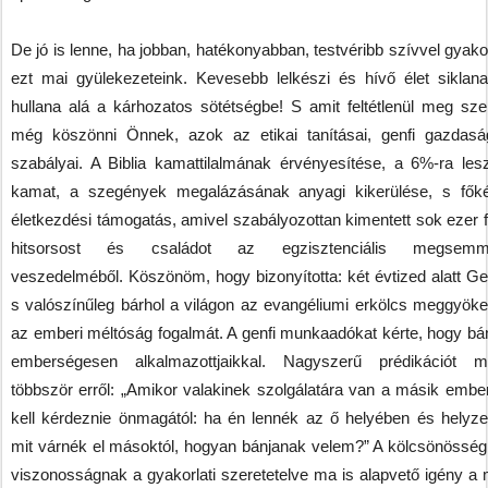
De jó is lenne, ha jobban, hatékonyabban, testvéribb szívvel gyak
ezt mai gyülekezeteink. Kevesebb lelkészi és hívő élet siklana 
hullana alá a kárhozatos sötétségbe! S amit feltétlenül meg sze
még köszönni Önnek, azok az etikai tanításai, genfi gazdaság
szabályai. A Biblia kamattilalmának érvényesítése, a 6%-ra leszo
kamat, a szegények megalázásának anyagi kikerülése, s fők
életkezdési támogatás, amivel szabályozottan kimentett sok ezer f
hitsorsost és családot az egzisztenciális megsemmi
veszedelméből. Köszönöm, hogy bizonyította: két évtized alatt Ge
s valószínűleg bárhol a világon az evangéliumi erkölcs meggyöker
az emberi méltóság fogalmát. A genfi munkaadókat kérte, hogy bá
emberségesen alkalmazottjaikkal. Nagyszerű prédikációt m
többször erről: „Amikor valakinek szolgálatára van a másik embe
kell kérdeznie önmagától: ha én lennék az ő helyében és helyze
mit várnék el másoktól, hogyan bánjanak velem?” A kölcsönösség
viszonosságnak a gyakorlati szeretetelve ma is alapvető igény a