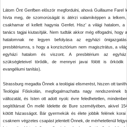
Látom Önt Genfben először megfordulni, ahová Guillaume Farel l
hívta meg, de szomorúságát is átérzi valamiképpen a lelkem,
csakhamar el kellett hagynia Genfet. Hisz’ a világi hatalom, a 
tanács tagjai kiutasítják. Nem tudták akkor még elfogadni, hogy a
hatalomnak ne legyen befolyása az egyházi önigazgatás
presbitériumra, s hogy a konzisztórium nem magisztrátus, a vilá
egyházi hatalom és viszont. A presbitérium az egyház 
szükségleteivel törődik, de mennyei javai fölött is őrködik (
evangéliumi tanítás).
Strassburg megadta Önnek a teológiai elismerést, hiszen ott taníth
Teológiai Főiskolán, megfogalmazhatta nagy rendszerének bő
változatát, és Isten ott adott nyolc évre feledhetetlen, mindenbe
segítőtársat Ön mellé Idelette de Bure személyében, akivel 15
kötött házasságot. Bár gyermekük és élete jobbik felének korai 
csaknem végzetes csapást jelentett Önnek, de mérhetetlenül felgyo