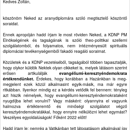
Kedves Zoltán,
köszönöm Neked az aranydiplomára szóló megtisztelő köszöntő
soraidat.
Ennek apropóján hadd írjam le most röviden Neked, a KDNP PM
Elnökségének és tagságának is szóló theo-politikai szellemi
szolgálatomból, és folyamatos, nem intézményesült spirituális
diplomáciai tevékenységemből fakadó reagáló soraimat.
Közületek és a KDNP vezetéséből, tagságából többen tapasztalják,
hogy olykor küldök Nektek olyan cikkeket is, melyek látásom szerint
erősen artikulálják
evangéliumi-keresztyéndemokrata
értékrendünket.
Érdekes, hogy korábban a Hazánkban is meg-
megjelent ezek közül alkalmasint egyik-másik, ma már egyre
ritkábban. Ilyenkor mindig ez a kérdés vetődik fel bennem: tényleg
azt hiszik némelyek, hogy evangéliumi-keresztyéndemokrataként
nyugdíjba lehet vonulni? Vagy másként: olyannyira el vagyunk
halmozva értékteremtő és minőségi szolgálatot végző
keresztyéndemokratákkal, hogy ennyire nélkülözni lehet egymást?
Veszélyes egyoldalúságok! Főként 2022 előtt!
Hadd írjam le: nemrég a Vatikánban tett látogatásom alkalmával így