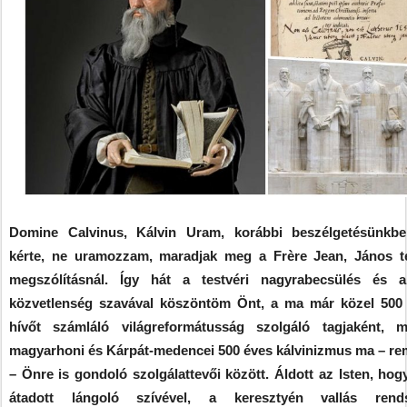
Domine Calvinus, Kálvin Uram, korábbi beszélgetésünkbe
kérte, ne uramozzam, maradjak meg a Frère Jean, János t
megszólításnál. Így hát a testvéri nagyrabecsülés és a
közvetlenség szavával köszöntöm Önt, a ma már közel 500 
hívőt számláló világreformátusság szolgáló tagjaként, 
magyarhoni és Kárpát-medencei 500 éves kálvinizmus ma – r
– Önre is gondoló szolgálattevői között. Áldott az Isten, hog
átadott lángoló szívével, a keresztyén vallás rends