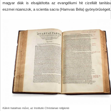
magyar diák is elsajátította az evangéliumi hit cizellált tanítás
eszmei nüanszok, a scientia sacra (Hamvas Béla) gyönyörűségeit.
Kálvin hatalmas műve, az Institutio Christianae religionis