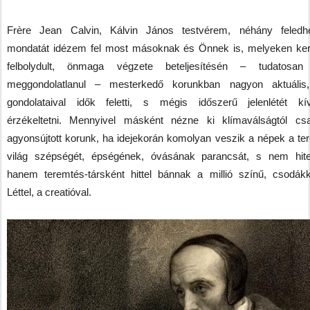
Frère Jean Calvin, Kálvin János testvérem, néhány feledhe
mondatát idézem fel most másoknak és Önnek is, melyeken ker
felbolydult, önmaga végzete beteljesítésén – tudatosan
meggondolatlanul – mesterkedő korunkban nagyon aktuális
gondolataival idők feletti, s mégis időszerű jelenlétét k
érzékeltetni. Mennyivel másként nézne ki klímaválságtól c
agyonsújtott korunk, ha idejekorán komolyan veszik a népek a ter
világ szépségét, épségének, óvásának parancsát, s nem hitet
hanem teremtés-társként hittel bánnak a millió színű, csodákka
Léttel, a creatióval.