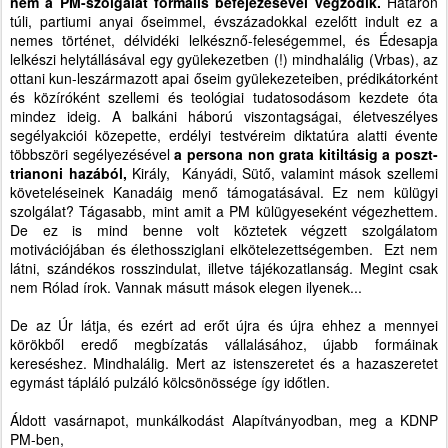
nem a PM-szolgálat formális befejezésével végződik.
Határon
túli, partiumi anyai őseimmel, évszázadokkal ezelőtt indult ez a
nemes történet, délvidéki lelkésznő-feleségemmel, és Édesapja
lelkészi helytállásával egy gyülekezetben (!) mindhalálig (Vrbas), az
ottani kun-leszármazott apai őseim gyülekezeteiben, prédikátorként
és közíróként szellemi és teológiai tudatosodásom kezdete óta
mindez ideig. A balkáni háború viszontagságai, életveszélyes
segélyakciói közepette, erdélyi testvéreim diktatúra alatti évente
többszöri segélyezésével
a persona non grata kitiltásig a poszt-
trianoni hazából,
Király, Kányádi, Sütő, valamint mások szellemi
követeléseinek Kanadáig menő támogatásával. Ez nem külügyi
szolgálat? Tágasabb, mint amit a PM külügyeseként végezhettem.
De ez is mind benne volt köztetek végzett szolgálatom
motivációjában és élethossziglani elkötelezettségemben. Ezt nem
látni, szándékos rosszindulat, illetve tájékozatlanság. Megint csak
nem Rólad írok. Vannak másutt mások elegen ilyenek...
De az Úr látja, és ezért ad erőt újra és újra ehhez a mennyei
körökből eredő megbízatás vállalásához, újabb formáinak
kereséshez. Mindhalálig. Mert az istenszeretet és a hazaszeretet
egymást tápláló pulzáló kölcsönössége így időtlen.
Áldott vasárnapot, munkálkodást Alapítványodban, meg a KDNP
PM-ben,