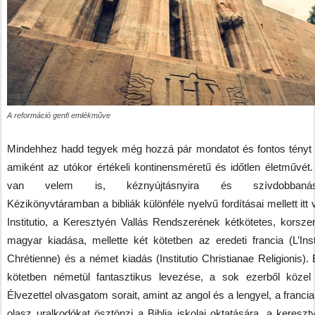
A reformáció genfi emlékműve
Mindehhez hadd tegyek még hozzá pár mondatot és fontos tényt 
amiként az utókor értékeli kontinensméretű és időtlen életművét. 
van velem is, kéznyújtásnyira és szívdobbanásn
Kézikönyvtáramban a bibliák különféle nyelvű fordításai mellett itt
Institutio, a Keresztyén Vallás Rendszerének kétkötetes, korsze
magyar kiadása, mellette két kötetben az eredeti francia (L’Insti
Chrétienne) és a német kiadás (Institutio Christianae Religionis).
kötetben németül fantasztikus levezése, a sok ezerből közel
Élvezettel olvasgatom sorait, amint az angol és a lengyel, a franci
olasz uralkodókat ösztönzi a Biblia iskolai oktatására, a kereszt