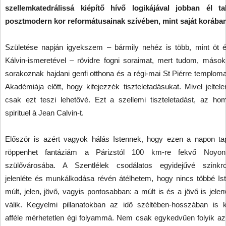
szellemkatedrálissá kiépítő hívő logikájával jobban él t
posztmodern kor reformátusainak szívében, mint saját korában
Születése napján igyekszem – bármily nehéz is több, mint öt é
Kálvin-ismeretével – rövidre fogni soraimat, mert tudom, mások 
sorakoznak hajdani genfi otthona és a régi-mai St Piérre templom
Akadémiája előtt, hogy kifejezzék tiszteletadásukat. Mivel jeltele
csak ezt teszi lehetővé. Ezt a szellemi tiszteletadást, az h
spirituel à Jean Calvin-t.
Először is azért vagyok hálás Istennek, hogy ezen a napon ta
röppenhet fantáziám a Párizstól 100 km-re fekvő Noyon 
szülővárosába. A Szentlélek csodálatos egyidejűvé szinkro
jelenléte és munkálkodása révén átélhetem, hogy nincs többé Is
múlt, jelen, jövő, vagyis pontosabban: a múlt is és a jövő is jele
válik. Kegyelmi pillanatokban az idő széltében-hosszában is ki
afféle mérhetetlen égi folyammá. Nem csak egykedvűen folyik az