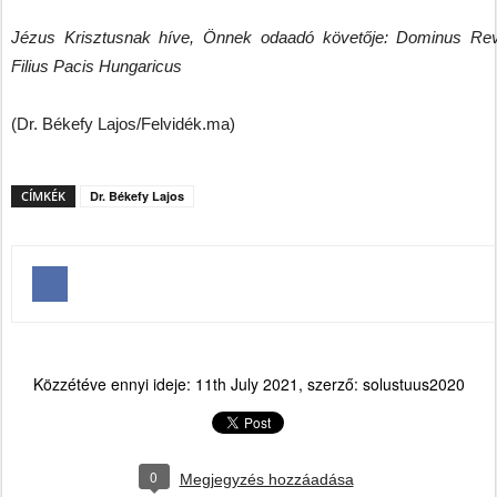
Jézus Krisztusnak híve, Önnek odaadó követője: Dominus Re
Filius Pacis Hungaricus
(Dr. Békefy Lajos/Felvidék.ma)
CÍMKÉK
Dr. Békefy Lajos
Közzétéve ennyi ideje:
11th July 2021
, szerző:
solustuus2020
0
Megjegyzés hozzáadása