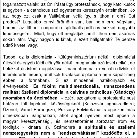
fogalmazott valaki: az Ön írásai úgy protestánsok, hogy katolikusok
is egyben - a catholicus szó egyetemes keresztyén értelmében. Jó
az, hogy ezt csak a Vatikánban vélik így, s itthon n em? Cui
prodest? Legalább ennyi örömöm van, bár nem erre vágytam,
hanem az itthoni cooperatio spiritualis-politicus sokkal nagyobb
lehetőségeire. Miért, hogy ott meglátják, amit itthon nem akarnak
sokan látni. Vagy nagyon is látják, s ezért hallgatnak? Te persze
üdítő kivétel vagy.
Tudod, ez is diplomácia - külügyminisztérium nélkül, diplomáciai
útlevél és egyéb földi előnyök nélkül, meghatalmazó levél nélkül, de
Lélekkel és isteni megbizással, mandátummal (a vocatio divinis et
internis értelmében, amit sok hivatásos diplomata nem kapott meg
ebben a formában). S ez mindennél hatékonyabb és
érvényesebb.
És főként multidimenzionális, transzcendens
realitás! Szellemi diplomácia, a calvinus catholicus (Gánóczy)
nyomában és értelmében
- ezért szolgálom a protestantizmust
határon túli lapoknál, közösségeknél (Kolozsvár agnusradio.ro;
Üzenet; Várad Harangszó; Pozsony Felvidék.ma, s egészen más
dimenzióban Sanghaiban, ahol angol nyelven most éppen a
magyar keresztyénség-, és nemzettörténet sorozatot írom és
fordítják - kínaira is). Számomra
a spirituális és szellemi
nemzetegyesítés nem a "rendszerváltással" kezdődött el,
s