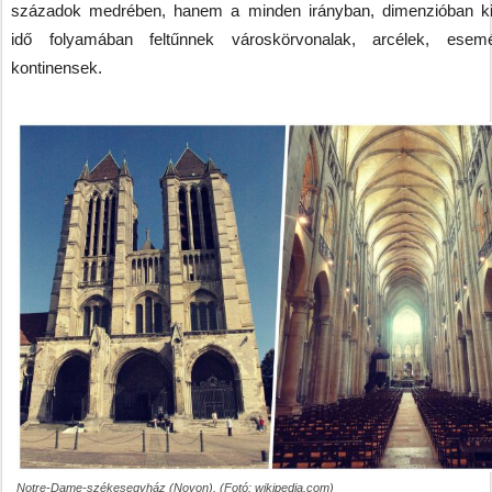
századok medrében, hanem a minden irányban, dimenzióban ki
idő folyamában feltűnnek városkörvonalak, arcélek, esem
kontinensek.
Notre-Dame-székesegyház (Noyon). (Fotó: wikipedia.com)