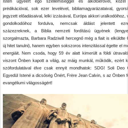
Isten ügyéért égő szellemiséggel és alkotóerővel, köze
prédikációval, sok ezer levelével, bibliamagyarázataival, gyorsí
jegyzett előadásaival, lelki izzásával, Európa akkori uralkodóihoz,
gondolkodóihoz fordulva, nemcsak áldást jelentett ezre
százezreknek, a Biblia nemzeti fordítású ügyének (lengye
szorgalmazta, Barbara Radziwill hercegnő még a fiait is elküldte
új hitet tanulni), hanem egyben sokszoros intenzitással égette el 
energiáit. Nem csoda, hogy 59 év alatt kimerült a földi útravaló
viszont Önben kapott a világ, az máig munkál, működik, ezért 
szófordulatával élve csak ennyit mondhatok: SDG! Soli Deo G
Egyedül Istené a dicsőség Önért, Frère Jean Calvin, s az Önben fe
evangéliumi világosságért!