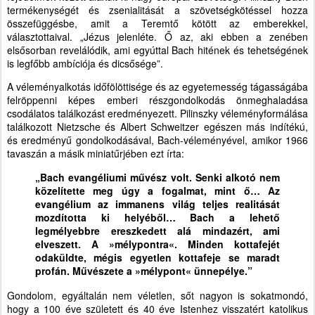
termékenységét és zsenialitását a szövetségkötéssel hozza
összefüggésbe, amit a Teremtő kötött az emberekkel,
választottaival. „Jézus jelenléte. Ő az, aki ebben a zenében
elsősorban revelálódik, ami egyúttal Bach hitének és tehetségének
is legfőbb ambíciója és dicsősége”.
A véleményalkotás időfölöttisége és az egyetemesség tágasságába
felröppenni képes emberi részgondolkodás önmeghaladása
csodálatos találkozást eredményezett. Pilinszky véleményformálása
találkozott Nietzsche és Albert Schweitzer egészen más indítékú,
és eredményű gondolkodásával, Bach-véleményével, amikor 1966
tavaszán a másik miniatűrjében ezt írta:
„Bach evangéliumi művész volt. Senki alkotó nem
közelítette meg úgy a fogalmat, mint ő… Az
evangélium az immanens világ teljes realitását
mozdította ki helyéből… Bach a lehető
legmélyebbre ereszkedett alá mindazért, ami
elveszett. A »mélypontra«. Minden kottafejét
odaküldte, mégis egyetlen kottafeje se maradt
profán. Művészete a »mélypont« ünnepélye.”
Gondolom, egyáltalán nem véletlen, sőt nagyon is sokatmondó,
hogy a 100 éve született és 40 éve Istenhez visszatért katolikus