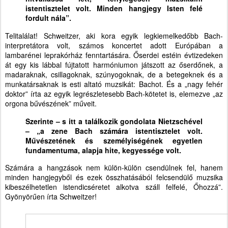
istentisztelet volt. Minden hangjegy Isten felé
fordult nála”.
Telitalálat! Schweitzer, aki kora egyik legkiemelkedőbb Bach-
interpretátora volt, számos koncertet adott Európában a
lambarénei leprakórház fenntartására. Őserdei estéin évtizedeken
át egy kis lábbal fújtatott harmóniumon játszott az őserdőnek, a
madaraknak, csillagoknak, szúnyogoknak, de a betegeknek és a
munkatársaknak is esti altató muzsikát: Bachot. És a „nagy fehér
doktor” írta az egyik legrészletesebb Bach-kötetet is, elemezve „az
orgona bűvészének” műveit.
Szerinte – s itt a találkozik gondolata Nietzschével
– „a zene Bach számára istentisztelet volt.
Művészetének és személyiségének egyetlen
fundamentuma, alapja hite, kegyessége volt.
Számára a hangzások nem külön-külön csendülnek fel, hanem
minden hangjegyből és ezek összhatásából felcsendülő muzsika
kibeszélhetetlen istendicséretet alkotva száll felfelé, Őhozzá”.
Gyönyörűen írta Schweitzer!