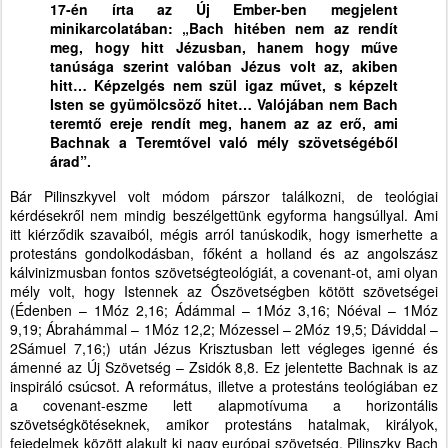
17-én írta az Új Ember-ben megjelent
minikarcolatában: „Bach hitében nem az rendít
meg, hogy hitt Jézusban, hanem hogy műve
tanúsága szerint valóban Jézus volt az, akiben
hitt… Képzelgés nem szül igaz művet, s képzelt
Isten se gyümölcsöző hitet… Valójában nem Bach
teremtő ereje rendít meg, hanem az az erő, ami
Bachnak a Teremtővel való mély szövetségéből
árad”.
Bár Pilinszkyvel volt módom párszor találkozni, de teológiai
kérdésekről nem mindig beszélgettünk egyforma hangsúllyal. Ami
itt kiérződik szavaiból, mégis arról tanúskodik, hogy ismerhette a
protestáns gondolkodásban, főként a holland és az angolszász
kálvinizmusban fontos szövetségteológiát, a covenant-ot, ami olyan
mély volt, hogy Istennek az Ószövetségben kötött szövetségei
(Édenben – 1Móz 2,16; Ádámmal – 1Móz 3,16; Nóéval – 1Móz
9,19; Ábrahámmal – 1Móz 12,2; Mózessel – 2Móz 19,5; Dáviddal –
2Sámuel 7,16;) után Jézus Krisztusban lett végleges igenné és
ámenné az Új Szövetség – Zsidók 8,8. Ez jelentette Bachnak is az
inspiráló csúcsot. A református, illetve a protestáns teológiában ez
a covenant-eszme lett alapmotívuma a horizontális
szövetségkötéseknek, amikor protestáns hatalmak, királyok,
fejedelmek között alakult ki nagy európai szövetség. Pilinszky Bach