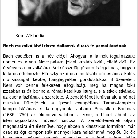
Kép: Wikipédia
Bach muzsikájából tiszta dallamok éltető folyamai áradnak.
Bach esetében is a név előjel. Ahogyan a latinok fogalmaztak:
nomen est omen. Neve patakot jelent, kristálytisztát, éltető vizűt. Ez
érvényes a muzsikájára. Vele összefüggésben is izgalmas, hogyan
látta és értelmezte Pilinszky az ő és más kiváló protestáns alkotók
munkásságát, képbe, hangjegyekbe, gondolatokba írt üzeneteit.
Nem volt benne felekezeti elfogultság, még ha magas fokú
izzásban is élt benne a római katolikus liturgia, s a titkok titkának,
az eucharisztiának a szeretete. A zenetörténet királyának, a német
muzsika Dürerjének, a lipcsei evangélikus Tamás-templom
komponistájának s karnagyának, Johann Sebastian Bachnak
(1685–1750) az életműve valóban a zene, a hitbeli áhítat, az
istenmagasztalás művészi csúcsa. A zenetörténetnek olyan
magaslatára ért életműve, hogy ebben a klasszikus formában már
csak az égi komponisták mennyei kara haladhatná meg őt. De ők
bizonyára mással vannak elfoglalva a színről színre látás