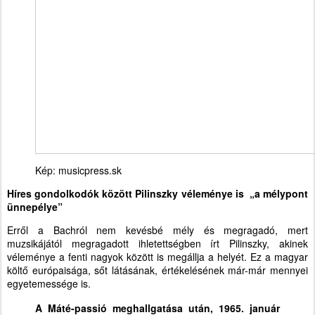
Kép: musicpress.sk
Híres gondolkodók között Pilinszky véleménye is „a mélypont
ünnepélye”
Erről a Bachról nem kevésbé mély és megragadó, mert
muzsikájától megragadott ihletettségben írt Pilinszky, akinek
véleménye a fenti nagyok között is megállja a helyét. Ez a magyar
költő európaisága, sőt látásának, értékelésének már-már mennyei
egyetemessége is.
A Máté-passió meghallgatása után, 1965. január