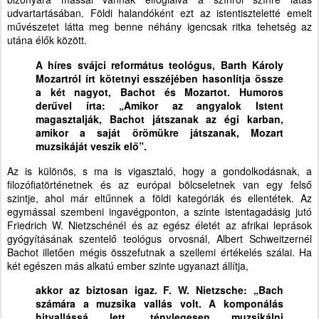
udvartartásában. Földi halandóként ezt az istentiszteletté emelt
művészetet látta meg benne néhány igencsak ritka tehetség az
utána élők között.
A híres svájci református teológus, Barth Károly
Mozartról írt kötetnyi esszéjében hasonlítja össze
a két nagyot, Bachot és Mozartot. Humoros
derűvel írta: „Amikor az angyalok Istent
magasztalják, Bachot játszanak az égi karban,
amikor a saját örömükre játszanak, Mozart
muzsikáját veszik elő”.
Az is különös, s ma is vigasztaló, hogy a gondolkodásnak, a
filozófiatörténetnek és az európai bölcseletnek van egy felső
szintje, ahol már eltűnnek a földi kategóriák és ellentétek. Az
egymással szembeni ingavégponton, a szinte istentagadásig jutó
Friedrich W. Nietzschénél és az egész életét az afrikai leprások
gyógyításának szentelő teológus orvosnál, Albert Schweitzernél
Bachot illetően mégis összefutnak a szellemi értékelés szálai. Ha
két egészen más alkatú ember szinte ugyanazt állítja,
akkor az biztosan igaz. F. W. Nietzsche: „Bach
számára a muzsika vallás volt. A komponálás
hitvallássá lett, ténylegesen muzsikálni