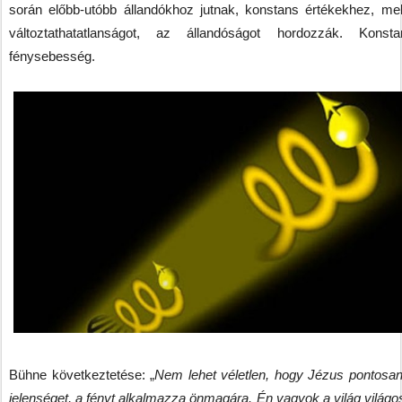
során előbb-utóbb állandókhoz jutnak, konstans értékekhez, me
változtathatatlanságot, az állandóságot hordozzák. Kons
fénysebesség.
Bühne következtetése: „
Nem lehet véletlen, hogy Jézus pontosan
jelenséget, a fényt alkalmazza önmagára. Én vagyok a világ világo