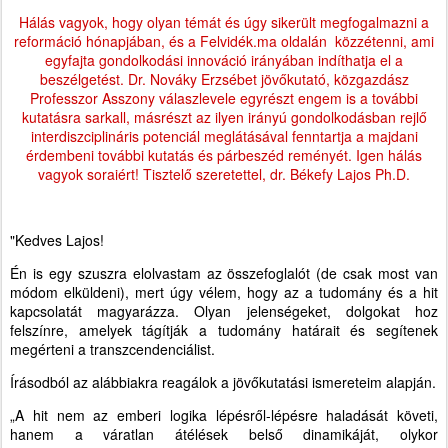
Hálás vagyok, hogy olyan témát és úgy sikerült megfogalmazni a
reformáció hónapjában, és a Felvidék.ma oldalán közzétenni, ami
egyfajta gondolkodási innováció irányában indíthatja el a
beszélgetést. Dr. Nováky Erzsébet jövőkutató, közgazdász
Professzor Asszony válaszlevele egyrészt engem is a további
kutatásra sarkall, másrészt az ilyen irányú gondolkodásban rejlő
interdiszciplináris potenciál meglátásával fenntartja a majdani
érdembeni további kutatás és párbeszéd reményét. Igen hálás
vagyok soraiért! Tisztelő szeretettel, dr. Békefy Lajos Ph.D.
"Kedves Lajos!
Én is egy szuszra elolvastam az összefoglalót (de csak most van
módom elküldeni), mert úgy vélem, hogy az a tudomány és a hit
kapcsolatát magyarázza. Olyan jelenségeket, dolgokat hoz
felszínre, amelyek tágítják a tudomány határait és segítenek
megérteni a transzcendenciálist.
Írásodból az alábbiakra reagálok a jövőkutatási ismereteim alapján.
„A hit nem az emberi logika lépésről-lépésre haladását követi,
hanem a váratlan átélések belső dinamikáját, olykor