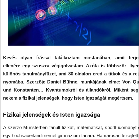
Kevés olyan írással találkoztam mostanában, amit terje
ellenére egy szuszra végigolvastam. Azóta is többször. Ilye
különös tanulmányfüzet, ami 80 oldalon ered a titkok és a rej
nyomába. Szerzője Daniel Bühne, munkájának címe: Von Q
und Konstanten… Kvantumokról és állandókról. Miként seg
nekem a fizikai jelenségek, hogy Isten igazságát megértsem.
Fizikai jelenségek és Isten igazsága
A szerző Münsterben tanult fizikát, matematikát, sporttudományt
egy hochsauerlandi német gimnázium tanára. Hamarosan felsejlett e