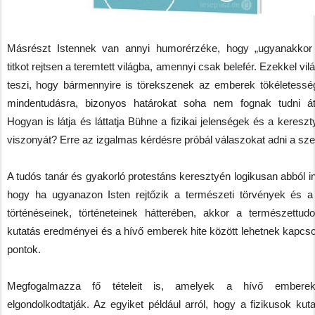
Másrészt Istennek van annyi humorérzéke, hogy „ugyanakkor
titkot rejtsen a teremtett világba, amennyi csak belefér. Ezekkel vi
teszi, hogy bármennyire is törekszenek az emberek tökéletessé
mindentudásra, bizonyos határokat soha nem fognak tudni átl
Hogyan is látja és láttatja Bühne a fizikai jelenségek és a kereszt
viszonyát? Erre az izgalmas kérdésre próbál válaszokat adni a sze
A tudós tanár és gyakorló protestáns keresztyén logikusan abból in
hogy ha ugyanazon Isten rejtőzik a természeti törvények és a 
történéseinek, történeteinek hátterében, akkor a természettud
kutatás eredményei és a hívő emberek hite között lehetnek kapcso
pontok.
Megfogalmazza fő tételeit is, amelyek a hívő emberek
elgondolkodtatják. Az egyiket például arról, hogy a fizikusok kut