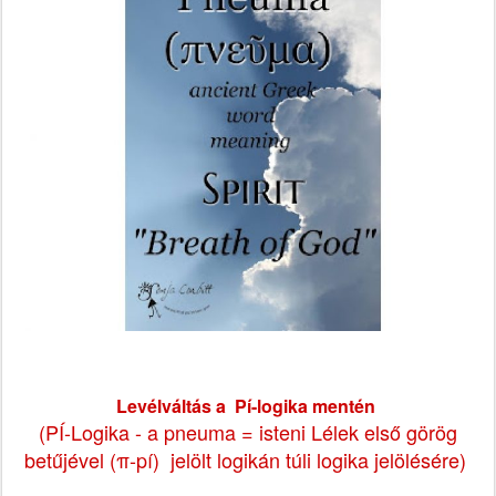
Levélváltás a Pí-logika
mentén
(PÍ-Logika - a pneuma = isteni Lélek első görög
betűjével (π-pí) jelölt logikán túli logika jelölésére)