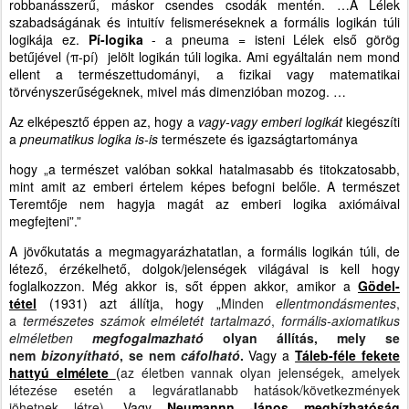
robbanásszerű, máskor csendes csodák mentén. …A Lélek
szabadságának és intuitív felismeréseknek a formális logikán túli
logikája ez.
Pí-logika
- a pneuma = isteni Lélek első görög
betűjével (π-pí) jelölt logikán túli logika. Ami egyáltalán nem mond
ellent a természettudományi, a fizikai vagy matematikai
törvényszerűségeknek, mivel más dimenzióban mozog. …
Az elképesztő éppen az, hogy a
vagy-vagy emberi logikát
kiegészíti
a
pneumatikus logika is-is
természete és igazságtartománya
hogy „a természet valóban sokkal hatalmasabb és titokzatosabb,
mint amit az emberi értelem képes befogni belőle. A természet
Teremtője nem hagyja magát az emberi logika axiómáival
megfejteni”.”
A jövőkutatás a megmagyarázhatatlan, a formális logikán túli, de
létező, érzékelhető, dolgok/jelenségek világával is kell hogy
foglalkozzon. Még akkor is, sőt éppen akkor, amikor a
Gödel-
tétel
(1931) azt állítja, hogy „
Minden
ellentmondásmentes
,
a
természetes számok elméletét tartalmazó
,
formális-
axiomatikus
elméletben
megfogalmazható
olyan állítás, mely se
nem
bizonyítható
, se nem
cáfolható
.
Vagy a
Táleb-féle fekete
hattyú elmélete
(
az életben vannak olyan jelenségek, amelyek
létezése esetén a legváratlanabb hatások/következmények
jöhetnek létre)
.
Vagy
Neumannn János megbízhatóság