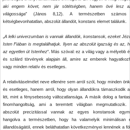
aki engem követ, nem jár sötétségben, hanem övé lesz a
világossága
” (János 8,12). A természetben számos 
kétségbevonhatatlan, abszolút állandót, konstans elemet találunk.
„
A lelki univerzumban is vannak állandók, konstansok, ezeket Jéz
Isten Fiában is megtalálhatjuk. Ilyen az abszolút igazság és az, 
az egyetlen út Istenhez
“. Más szóval: ez a világ vagy a mélyebb é
és szilárd törvények alapjain áll, amire az emberek hagyatkoz
vagy minden relatív és esetleges.
A relativitáselmélet neve ellenére sem arról szól, hogy minden ön
és esetleges, hanem arról, hogy olyan állandókra támaszkodik a
lét, mint a fénysebesség változatlansága. A másik dolog a fantas
finomhangoltság, ami a teremtett világban megmutatkozik.
abszolút precizitással vannak az egyes konstansok egym
hangolva a természetben, hogy ha valamelyik minimálisan e
állandóságától, ennek beláthatatlan következményei lennének a föl