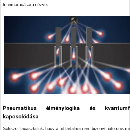
fennmaradására nézve.
Pneumatikus élménylogika és kvantumfi
kapcsolódása
Sokszor tapasztaljuk, hogy a hit tartalma nem bizonyítható úgy, m