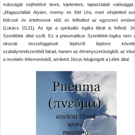
másságát sejthetővé tenni, kijelenteni, tapasztalati valósággá 
„
Magasztallak Atyám, menny és föld Ura, mert elrejtetted ez
bölcsek és értelmesek elől, és felfedted az egyszerű ember
(Lukács 10,21). Az Ige
a spirituális logika
titkát is felfedi: J
Szentlélek által szólt. Ez a pneumatikus Szentlélek-logika nem 
okozati összefüggések lépésről lépésre követke
szabályrendszeréből fakad, hanem az élményszerűségből, az intuíc
a revelatív felismerésből, amiként Jézus felujjongott a Lélek által.