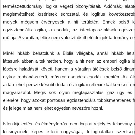
természettudományi logika végezi bizonyításait. Axiómák, alapté
megismételhető kísérletek sorozatai, és logikus következtet
melyek mégsem érvényesek a hit területén. Ennek belső lo
egzisztenciális logika, a csodák, az istentapasztalások egész
műfaja. A váratlan, előre nem valószínűsíthető dolgok tartománya e
Minél inkább behatolunk a Biblia világába, annál inkább letis
látásunk abban a tekintetben, hogy a hit nem az emberi logika lé
lépésre haladását követi, hanem a váratlan átélések belső dinami
olykor robbanásszerű, máskor csendes csodák mentén. Az áté
aztán lehet persze később tudati és logikai reflexiókkal keresni a r
magyarázatot. Mégis sok olyan megtapasztalás igaz úgy és
ellenére, hogy azokat pontosan egzisztenciális többismeretlenes f
és jellege miatt nem lehet egyetlen nevezőre hozni.
Isten kijelentés- és élményforrás, nem logikai rejtély és feladvány. 
kicsinyeinek képes isteni nagyságát, felfoghatatlan szentsé