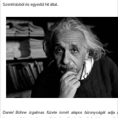
Szentírásból és egyedül hit által.
Daniel Bühne izgalmas füzete ismét alapos bizonyságát adja 