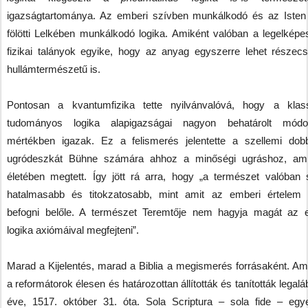
igazságtartománya. Az emberi szívben munkálkodó és az Isten 
fölötti Lelkében munkálkodó logika. Amiként valóban a legelképe
fizikai talányok egyike, hogy az anyag egyszerre lehet részec
hullámtermészetű is.
Pontosan a kvantumfizika tette nyilvánvalóvá, hogy a klas
tudományos logika alapigazságai nagyon behatárolt mód
mértékben igazak. Ez a felismerés jelentette a szellemi dobb
ugródeszkát Bühne számára ahhoz a minőségi ugráshoz, amit
életében megtett. Így jött rá arra, hogy „a természet valóban 
hatalmasabb és titokzatosabb, mint amit az emberi értelem
befogni belőle. A természet Teremtője nem hagyja magát az 
logika axiómáival megfejteni”.
Marad a Kijelentés, marad a Biblia a megismerés forrásaként. Ami
a reformátorok élesen és határozottan állították és tanították legal
éve, 1517. október 31. óta. Sola Scriptura – sola fide – egy