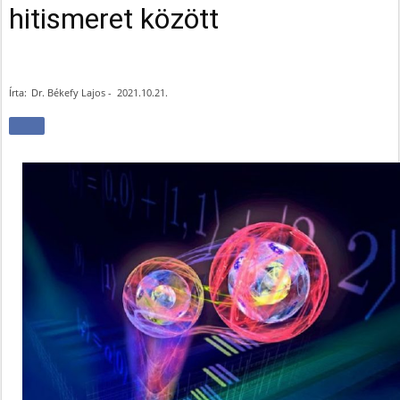
hitismeret között
Írta:
Dr. Békefy Lajos
-
2021.10.21.