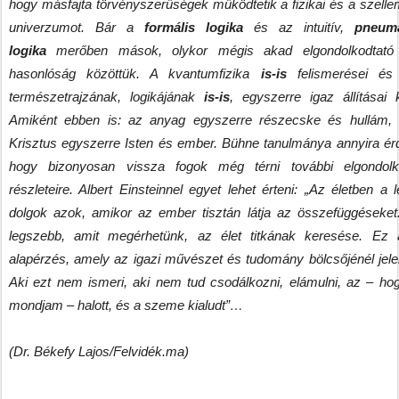
hogy másfajta törvényszerűségek működtetik a fizikai és a szellem
univerzumot. Bár a
formális logika
és az intuitív,
pneuma
logika
merőben mások, olykor mégis akad elgondolkodtató 
hasonlóság közöttük. A kvantumfizika
is-is
felismerései és
természetrajzának, logikájának
is-is
, egyszerre igaz állításai k
Amiként ebben is: az anyag egyszerre részecske és hullám,
Krisztus egyszerre Isten és ember. Bühne tanulmánya annyira ér
hogy bizonyosan vissza fogok még térni további elgondolk
részleteire. Albert Einsteinnel egyet lehet érteni: „Az életben a 
dolgok azok, amikor az ember tisztán látja az összefüggéseke
legszebb, amit megérhetünk, az élet titkának keresése. Ez
alapérzés, amely az igazi művészet és tudomány bölcsőjénél jele
Aki ezt nem ismeri, aki nem tud csodálkozni, elámulni, az – ho
mondjam – halott, és a szeme kialudt”…
(Dr. Békefy Lajos/Felvidék.ma)