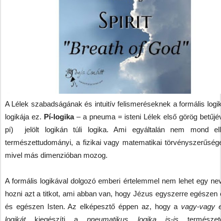
A Lélek szabadságának és intuitív felismeréseknek a formális logik
logikája ez.
Pí-logika
– a pneuma = isteni Lélek első görög betűjév
pí) jelölt logikán túli logika. Ami egyáltalán nem mond el
természettudományi, a fizikai vagy matematikai törvényszerűség
mivel más dimenzióban mozog.
A formális logikával dolgozó emberi értelemmel nem lehet egy ne
hozni azt a titkot, ami abban van, hogy Jézus egyszerre egészen
és egészen Isten. Az elképesztő éppen az, hogy a
vagy-vagy 
logikát
kiegészíti a
pneumatikus logika is-is
természe