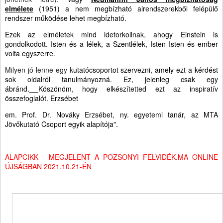
elmélete
(1951) a nem megbízható alrendszerekből felépülő
rendszer működése lehet megbízható.
Ezek az elméletek mind idetorkollnak, ahogy Einstein is
gondolkodott. Isten és a lélek, a Szentlélek, Isten Isten és ember
volta egyszerre.
Milyen jó lenne egy k
utatócsoportot szervezni, amely ezt a kérdést
sok oldalról tanulmányozná.
Ez, jelenleg csak egy
ábránd.
Köszönöm, hogy elkészítetted ezt az inspiratív
összefoglalót. Erzsébet
em. Prof. Dr. Nováky Erzsébet, ny. egyetemi tanár, az MTA
Jövőkutató Csoport egyik alapítója".
ALAPCIKK - MEGJELENT A POZSONYI FELVIDÉK.MA ONLINE
ÚJSÁGBAN 2021.10.21-ÉN