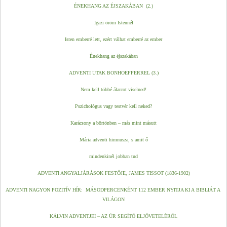
ÉNEKHANG AZ ÉJSZAKÁBAN  (2.)
Igazi öröm Istennél
Isten emberré lett, ezért válhat emberré az ember
Énekhang az éjszakában
ADVENTI UTAK BONHOEFFERREL (3.)
Nem kell többé álarcot viselned!
Pszichológus vagy testvér kell neked?
Karácsony a börtönben – más mint másutt
Mária adventi himnusza, s amit ő
mindenkinél jobban tud
ADVENTI ANGYALJÁRÁSOK FESTŐJE, JAMES TISSOT (1836-1902)
ADVENTI NAGYON POZITÍV HÍR:  MÁSODPERCENKÉNT 112 EMBER NYITJA KI A BIBLIÁT A 
VILÁGON
KÁLVIN ADVENTJEI – AZ ÚR SEGÍTŐ ELJÖVETELÉRŐL