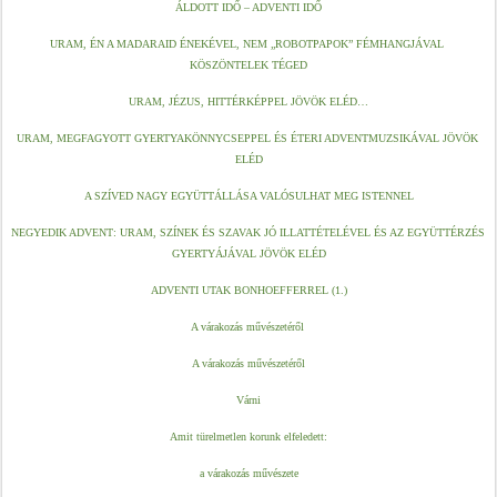
ÁLDOTT IDŐ – ADVENTI IDŐ
URAM, ÉN A MADARAID ÉNEKÉVEL, NEM „ROBOTPAPOK” FÉMHANGJÁVAL 
KÖSZÖNTELEK TÉGED
URAM, JÉZUS, HITTÉRKÉPPEL JÖVÖK ELÉD…
URAM, MEGFAGYOTT GYERTYAKÖNNYCSEPPEL ÉS ÉTERI ADVENTMUZSIKÁVAL JÖVÖK 
ELÉD
A SZÍVED NAGY EGYÜTTÁLLÁSA VALÓSULHAT MEG ISTENNEL
NEGYEDIK ADVENT: URAM, SZÍNEK ÉS SZAVAK JÓ ILLATTÉTELÉVEL ÉS AZ EGYÜTTÉRZÉS 
GYERTYÁJÁVAL JÖVÖK ELÉD
ADVENTI UTAK BONHOEFFERREL
 (1.)
A várakozás művészetéről 
A várakozás művészetéről
Várni
Amit türelmetlen korunk elfeledett:
a várakozás művészete