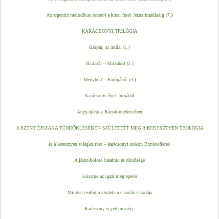
Az argentin melodikus zenétől a kínai festő Jézus imádásáig (7.)
KARÁCSONYI TRILÓGIA
Gáspár, az indiai (1.)
Baltazár – Afrikából (2.)
Menyhért – Európából (3.)
Karácsonyi ének Indiából
Angyaljárás a Kárpát-medencében
A SZENT ÉJSZAKA TÜNDÖKLÉSÉBEN SZÜLETETT MEG A KERESZTYÉN TEOLÓGIA
és a keresztyén világkultúra – karácsonyi utakon Bonhoefferrel
A jászolbölcső hatalma és dicsősége
Krisztus az igazi meglepetés
Minden teológia kezdete a Csodák Csodája
Karácsony egyetemessége