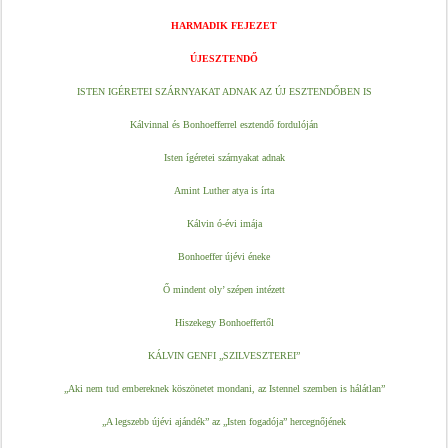
HARMADIK FEJEZET
ÚJESZTENDŐ
ISTEN IGÉRETEI SZÁRNYAKAT ADNAK AZ ÚJ ESZTENDŐBEN IS
Kálvinnal és Bonhoefferrel esztendő fordulóján
Isten ígéretei szárnyakat adnak
Amint Luther atya is írta
Kálvin ó-évi imája
Bonhoeffer újévi éneke
Ő mindent oly’ szépen intézett
Hiszekegy Bonhoeffertől
KÁLVIN GENFI „SZILVESZTEREI”
„Aki nem tud embereknek köszönetet mondani, az Istennel szemben is hálátlan”
„A legszebb újévi ajándék” az „Isten fogadója” hercegnőjének