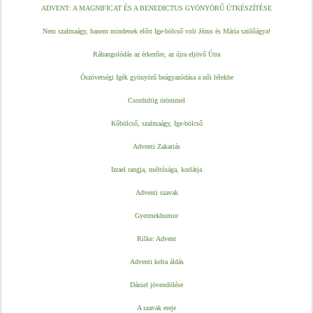
ADVENT: A MAGNIFICAT ÉS A BENEDICTUS GYÖNYÖRŰ ÚTKÉSZÍTÉSE
Nem szalmaágy, hanem mindenek előtt Ige-bölcső volt Jézus és Mária szülőágya!
Ráhangolódás az érkezőre, az újra eljövő Úrra
Ószövetségi Igék gyönyörű beágyazódása a női lélekbe
Csordultig örömmel
Kőbölcső, szalmaágy, Ige-bölcső
Adventi Zakariás
Izrael rangja, méltósága, korlátja
Adventi szavak
Gyermekhumor
Rilke: Advent
Adventi kelta áldás
Dániel jövendölése
A szavak ereje