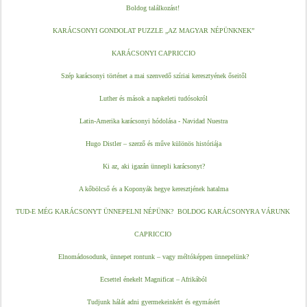
Boldog találkozást!
KARÁCSONYI GONDOLAT PUZZLE „AZ MAGYAR NÉPÜNKNEK”
KARÁCSONYI CAPRICCIO
Szép karácsonyi történet a mai szenvedő szíriai keresztyének őseitől
Luther és mások a napkeleti tudósokról
Latin-Amerika karácsonyi hódolása - Navidad Nuestra
Hugo Distler – szerző és műve különös históriája
Ki az, aki igazán ünnepli karácsonyt?
A kőbölcső és a Koponyák hegye keresztjének hatalma
TUD-E MÉG KARÁCSONYT ÜNNEPELNI NÉPÜNK?  BOLDOG KARÁCSONYRA VÁRUNK 
CAPRICCIO 
Elnomádosodunk, ünnepet rontunk – vagy méltóképpen ünnepelünk?
Ecsettel énekelt Magnificat – Afrikából
Tudjunk hálát adni gyermekeinkért és egymásért