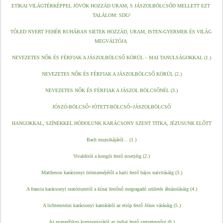
ETIKAI VILÁGTÉRKÉPPEL JÖVÖK HOZZÁD URAM, S JÁSZOLBÖLCSŐD MELLETT EZT 
TALÁLOM: SDG²
TŐLED NYERT FEHÉR RUHÁBAN SIETEK HOZZÁD, URAM, ISTEN-GYERMEK ÉS VILÁG 
MEGVÁLTÓJA
NEVEZETES NŐK ÉS FÉRFIAK A JÁSZOLBÖLCSŐ KÖRÜL – MAI TANULSÁGOKKAL (1.)
NEVEZETES NŐK ÉS FÉRFIAK A JÁSZOLBÖLCSŐ KÖRÜL (2.)
NEVEZETES NŐK ÉS FÉRFIAK A JÁSZOL BÖLCSŐNÉL (3.)
JÓSZÓ-BÖLCSŐ+JÓTETT-BÖLCSŐ=JÁSZOLBÖLCSŐ
HANGOKKAL, SZÍNEKKEL HÓDOLUNK KARÁCSONY SZENT TITKA, JÉZUSUNK ELŐTT
Bach muzsikájától
...
 (1.)
Vivaldi
tól
 a kongói festő ecsetjéig (2.)
Mattheson karácsonyi örömzenéjétől a haiti festő bájos naivitásáig (3.)
A francia karácsonyi oratóriumtól a kínai festőnő megragadó születés ábrázolásáig (4.)
A lichtensteini karácsonyi kantátától az etióp festő Jézus várásáig (5.)
Az evangélikus komponistától az indiai festő szerzetesnőig (6.)