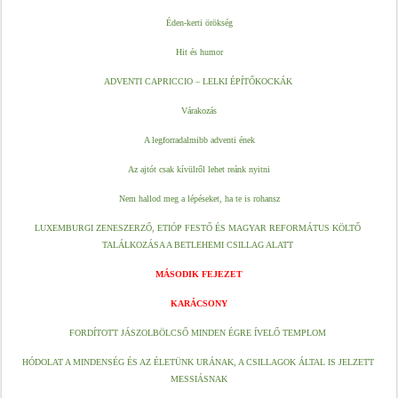
Éden-kerti örökség
Hit és humor
ADVENTI CAPRICCIO – LELKI ÉPÍTŐKOCKÁK 
Várakozás
A legforradalmibb adventi ének
Az ajtót csak kívülről lehet reánk nyitni
Nem hallod meg a lépéseket, ha te is rohansz
LUXEMBURGI ZENESZERZŐ, ETIÓP FESTŐ ÉS MAGYAR REFORMÁTUS KÖLTŐ 
TALÁLKOZÁSA A BETLEHEMI CSILLAG ALATT
MÁSODIK FEJEZET
KARÁCSONY
FORDÍTOTT JÁSZOLBÖLCSŐ MINDEN ÉGRE ÍVELŐ TEMPLOM
HÓDOLAT A MINDENSÉG ÉS AZ ÉLETÜNK URÁNAK, A CSILLAGOK ÁLTAL IS JELZETT 
MESSIÁSNAK