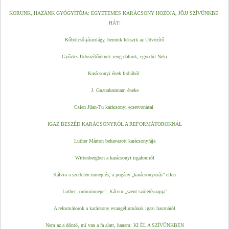
KORUNK, HAZÁNK GYÓGYÍTÓJA: EGYETEMES KARÁCSONY HOZÓJA, JÖJJ SZÍVÜNKBE 
HÁT!
Kőbölcső-jászolágy, bennük fekszik az Üdvözítő
Győztes Üdvözítőnknek zeng dalunk, egyedül Neki
Karácsonyi ének Indiából 
J. Gnanabaranam éneke
Csien Jüan-Tu karácsonyi ecsetvonásai 
IGAZ BESZÉD KARÁCSONYRÓL A REFORMÁTOROKNÁL
Luther Márton behavazott karácsonyfája
Wittenbergben a karácsonyi irgalomról
Kálvin a szertelen ünneplés, a pogány „karácsonyozás” ellen
Luther „örömünnepe”, Kálvin „szent születésnapja”
A reformátorok a karácsony evangéliumának igazi hasznáról
Nem az a döntő, mi van a fa alatt, hanem: KI ÉL A SZÍVÜNKBEN