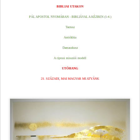
BIBLIAI UTAKON
PÁL APOSTOL NYOMÁBAN - BIBLIÁVAL A KÉZBEN 
(1-4.)
Tarzusz
Antiókhia
Damaszkusz
A ciprusi missziói modell
UTÓHANG
21. SZÁZADI, MAI MAGYAR MI ATYÁNK