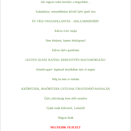
Aki nagyon tudta becsülni a lengyeleket...
Századokon, nemzedékeken átívelő újévi genfi ima
ÉV VÉGI VISSZAPILLANTÁS – HÁLA MINDENÉRT
Kálvin ó-évi imája
Nem felejteni, hanem feldolgozni!
Kálvin újévi gondolata
LEGYEN ÁLDÁS RAJTAD, KERESZTYÉN MAGYARORSZÁG!
Istenhívogató: Irgalmad árnyékában rejts el engem
Még ha nem is tudnám
IGEŐRTÜZEK, IMAŐRTÜZEK GYÚLNAK ÚJESZTENDŐ HAJNALÁN
Újévi jókívánság Isten előtt mondva
Újabb imák Kálvintól, Luthertől
Magyar Imák
NEGYEDIK FEJEZET