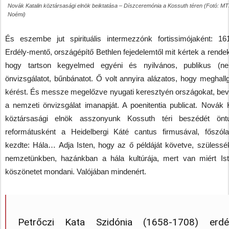
Novák Katalin köztársasági elnök beiktatása – Díszceremónia a Kossuth téren (Fotó: MT
Noémi)
És eszembe jut spirituális intermezzónk fortissimójaként: 16
Erdély-mentő, országépítő Bethlen fejedelemtől mit kértek a rende
hogy tartson kegyelmed egyéni és nyilvános, publikus (ne
önvizsgálatot, bűnbánatot. Ő volt annyira alázatos, hogy meghallg
kérést. És messze megelőzve nyugati keresztyén országokat, bev
a nemzeti önvizsgálat imanapját. A poenitentia publicat. Novák K
köztársasági elnök asszonyunk Kossuth téri beszédét önt
reformátusként a Heidelbergi Káté cantus firmusával, főszól
kezdte: Hála… Adja Isten, hogy az ő példáját követve, szüless
nemzetünkben, hazánkban a hála kultúrája, mert van miért Is
köszönetet mondani. Valójában mindenért.
Petrőczi Kata Szidónia (1658-1708) erdél