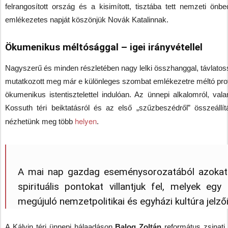
felrangosított ország és a kisimított, tisztába tett nemzeti önbe
emlékezetes napját köszönjük Novák Katalinnak.
Ökumenikus méltósággal – igei irányvétellel
Nagyszerű és minden részletében nagy lelki összhanggal, távlatos
mutatkozott meg már e különleges szombat emlékezetre méltó profi
ökumenikus istentisztelettel indulóan. Az ünnepi alkalomról, vala
Kossuth téri beiktatásról és az első „szűzbeszédről” összeállít
helyen
nézhetünk meg több
.
A mai nap gazdag eseménysorozatából azokat
spirituális pontokat villantjuk fel, melyek egy 
megújuló nemzetpolitikai és egyházi kultúra jelzői
A Kálvin téri ünnepi hálaadáson
Balog Zoltán
református zsinati 