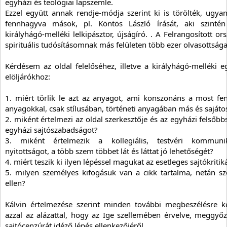
egyházi és teológiai lapszemle.
Ezzel együtt annak rendje-módja szerint ki is törölték, ugyan
fennhagyva mások, pl. Köntös László írását, aki szinté
királyhágó-melléki lelkipásztor, újságíró. . A Felrangosított ors
spirituális tudósításomnak más felületen több ezer olvasottsága 
Kérdésem az oldal felelőséhez, illetve a királyhágó-melléki eg
elöljárókhoz:
1. miért törlik le azt az anyagot, ami konszonáns a most fen
anyagokkal, csak stílusában, történeti anyagában más és sajáto
2. miként értelmezi az oldal szerkesztője és az egyházi felsőbbs
egyházi sajtószabadságot?
3. miként értelmezik a kollegiális, testvéri kommuniká
nyitottságot, a több szem többet lát és láttat jó lehetőségét? 
4. miért teszik ki ilyen lépéssel magukat az esetleges sajtókriti
5. milyen személyes kifogásuk van a cikk tartalma, netán sze
ellen?
Kálvin értelmezése szerint minden további megbeszélésre ké
azzal az alázattal, hogy az Ige szellemében érvelve, meggyőz
sajtócenzúrát idéző lépés ellenkezőjéről.