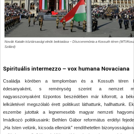
Novák Katalin köztársasági elnök beiktatása – Díszceremónia a Kossuth téren (MTI/Kos
Szilárd)
Spirituális intermezzo – vox humana Novaciana
Családja körében a templomban és a Kossuth téren b
édesanyaként, s reménység szerint a nemzet ma
nagyasszonyaként tízpontos beszédében már kiforrott, a béké
lelkületével megszólaló érett politikust láthattunk, hallhattunk. 
eszembe jutottak a legnemesebb magyar nemzeti hagyomá
Imádkozó politikusaink: Bethlen Gábor református erdélyi fejed
„Ha Isten velünk, kicsoda ellenünk” rendíthetetlen bizonyosságáva