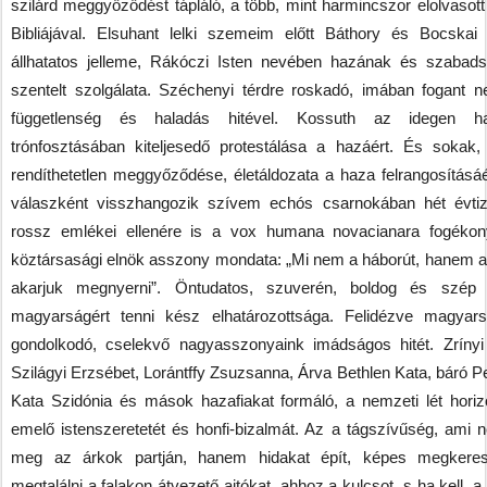
szilárd meggyőződést tápláló, a több, mint harmincszor elolvasott
Bibliájával. Elsuhant lelki szemeim előtt Báthory és Bocskai 
állhatatos jelleme, Rákóczi Isten nevében hazának és szabad
szentelt szolgálata. Széchenyi térdre roskadó, imában fogant n
függetlenség és haladás hitével. Kossuth az idegen ha
trónfosztásában kiteljesedő protestálása a hazáért. És sokak,
rendíthetetlen meggyőződése, életáldozata a haza felrangosításáé
válaszként visszhangozik szívem echós csarnokában hét évtiz
rossz emlékei ellenére is a vox humana novacianara fogéko
köztársasági elnök asszony mondata: „Mi nem a háborút, hanem a
akarjuk megnyerni”. Öntudatos, szuverén, boldog és szép 
magyarságért tenni kész elhatározottsága. Felidézve magyar
gondolkodó, cselekvő nagyasszonyaink imádságos hitét. Zrínyi 
Szilágyi Erzsébet, Lorántffy Zsuzsanna, Árva Bethlen Kata, báró P
Kata Szidónia és mások hazafiakat formáló, a nemzeti lét horizo
emelő istenszeretetét és honfi-bizalmát. Az a tágszívűség, ami n
meg az árkok partján, hanem hidakat épít, képes megkere
megtalálni a falakon átvezető ajtókat, ahhoz a kulcsot, s ha kell, a 