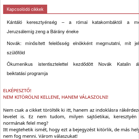
Kapcsolódó cikkek
Kántáló keresztyénség – a római katakombáktól a me
Jeruzsálemig zeng a Bárány éneke
Novák: minősített felelősség elnökként megmutatni, mit je
szülőföld
Ökumenikus istentisztelettel kezdődött Novák Katalin ál
beiktatási programja
ELKÉPESZTŐ!
NEM KITÖRÖLNI KELLENE, HANEM VÁLASZOLNI!
Nem csak a cikket törölték ki itt, hanem az indoklásra rákérdező 
levelet is. Ez nem tudom, milyen sajtóetikai, keresztyén e
normának felel meg? 
Itt megtehetik ismét, hogy ezt a bejegyzést kitörlik, de más hely
nem fog menni. Várom válaszukat!