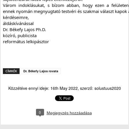
Várom indoklásukat, s bízom abban, hogy ezen a felületen
ennek nyomán megnyugtató testvéri és szakmai választ kapok a 
kérdéseimre,
áldáskívánással
Dr. Békefy Lajos Ph.D. 
közíró, publicista
református lelkipásztor
CÍMKÉK
Dr. Békefy Lajos rovata
Közzétéve ennyi ideje:
16th May 2022
, szerző:
solustuus2020
0
Megjegyzés hozzáadása