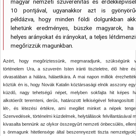
magyar nemzeti szuverenitás és érdekképvisel
10 pontjával, ugyanakkor azt is gyönyörű
példázva, hogy minden földi dolgunkban akk
lehetünk eredményes, büszke magyarok, ha
helyes arányokat és irányokat, a teljes létdimenz
megőrizzük magunkban.
Azért, hogy megőriztessünk, megmaradjunk, szükségünk 
történelem Ura, a szuverén Isten iránti tiszteletre, élő hitre é
olvasatában a hálára, hálaetikára. A mai napon milliók érezhetté
köztük én is, hogy Novák Katalin köztársasági elnök asszony egy
küzdő, nagy tehetségű népet, melyben sokfajta hit képes h
alkotóerőt teremteni, derűs, határozott lelkiségével felrangosított
lét-, és létezési értékre, ami megillet minket a népek tenge
Szenvedések, történelmi küzdelmek, helytállások felvillantásával 
kivasalta bennünk az olykor összegyűrt nemzeti önbecsülés, ellen
s önmagunk hitetlensége által beszennyezett tiszta nemzetgyolc