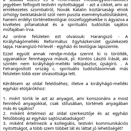
jegyében felfogott testvéri nyitottsággal  - azt a cikket, ami az 
emlékezetes szombatról, Novák Katalin köztársasági elnök 
úrhölgy beiktatásáról szól nem puszta eseménytudósításként, 
hanem erdélyi történetteológiai összefüggésekbe is ágyazva a 
kivételes pillanatokat és a spirituális tudósítás sajátos 
műfajában írva. 
Az online felületen ezt olvassuk: Harangszó - A 
Királyhágómelléki Református Egyházkerület gyülekezeti 
lapja. Harangszó-hírlevél - egyházi és teológiai lapszemle.
Ezzel együtt annak rendje-módja szerint ki is törölték, 
ugyanakkor fennhagyva mások, pl. Köntös László írását, aki 
szintén nem királyhágó-melléki lelkipásztor, újságíró. . A 
Felrangosított ország c. spirituális tudósításomnak más 
felületen több ezer olvasottsága lett. 
Kérdésem az oldal felelőséhez, illetve a királyhágó-melléki 
egyházi elöljárókhoz:
1. miért törlik le azt az anyagot, ami konszonáns a most 
fennlévő anyagokkal, csak stílusában, történeti anyagában 
más és sajátos?
2. miként értelmezi az oldal szerkesztője és az egyházi 
felsőbbség az egyházi sajtószabadságot?
3. miként értelmezik a kollegiális, testvéri kommunikációs 
nyitottságot, a több szem többet lát és láttat jó lehetőségét? 