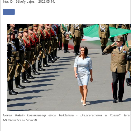
Írta:
Dr. Békefy Lajos
-
2022.05.14.
Novák Katalin köztársasági elnök beiktatása - Díszceremónia a Kossuth téren
MTI/Koszticsák Szilárd)