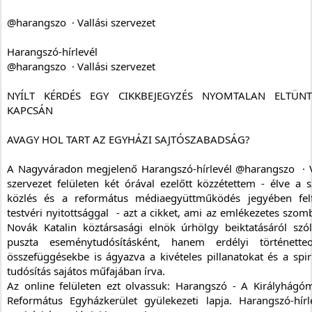
@harangszo  · Vallási szervezet
Harangszó-hírlevél
@harangszo  · Vallási szervezet
NYÍLT KÉRDÉS EGY CIKKBEJEGYZÉS NYOMTALAN ELTÜNTE
KAPCSÁN
AVAGY HOL TART AZ EGYHÁZI SAJTÓSZABADSÁG?
A Nagyváradon megjelenő Harangszó-hírlevél @harangszo  · Va
szervezet felületen két órával ezelőtt közzétettem - élve a s
közlés és a református médiaegyüttműködés jegyében felf
testvéri nyitottsággal  - azt a cikket, ami az emlékezetes szomba
Novák Katalin köztársasági elnök úrhölgy beiktatásáról szó
puszta eseménytudósításként, hanem erdélyi történetteol
összefüggésekbe is ágyazva a kivételes pillanatokat és a spirit
tudósítás sajátos műfajában írva. 
Az online felületen ezt olvassuk: Harangszó - A Királyhágóme
Református Egyházkerület gyülekezeti lapja. Harangszó-hírle