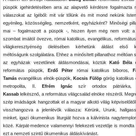
püspök igehirdetésében arra az alapvető kérdésre fogalmazta
válaszokat az Igéből: mit vár tőlünk és mit mond nekünk Isten
egyénileg, közösségileg, nemzetként, egyházként? Minőségi pill
mai – fogalmazott a püspök -, hiszen ilyen még nem volt: a
szombat imáitól övezve, római katolikus, evangélikus, református
világkeresztyénség ölelésében kérhetünk áldást első kö
méltóságunk szolgálatára. Ehhez a minősített pillanathoz méltóan 
az egyházak vezetőinek áldásmondásai, köztük
Kató Béla
e
református püspök,
Erdő Péter
római katolikus bíboros,
F
Tamás
evangélikus elnök-püspök,
Kocsis Fülöp
görög katolikus 
metropolita, II.
Efrém Ignác
szír ortodox pátriárka
Kassab
lelkésznő, a református világcsalád elnöke részéről. Megr
szép imádságok hangzottak el a magyar alkotó világ képviselőitől,
visszhangozva a jelenlévők válasza: Kérünk, Urunk, hallga
minket, igazi ökumenikus liturgiát hozva a kálvinista nagytemplom
közé. Kárpát-medence valamennyi felekezeti vezetője is mondta 
ezt a nemzeti szintű ökumenikus áldáskívánást.