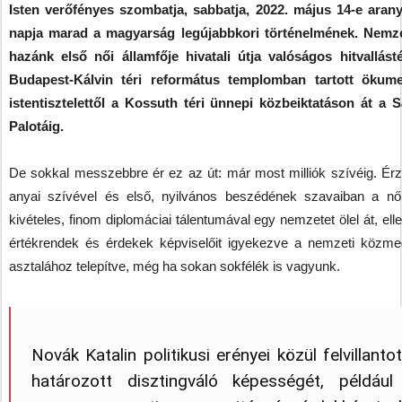
Isten verőfényes szombatja, sabbatja, 2022. május 14-e aran
napja marad a magyarság legújabbkori történelmének. Nemz
hazánk első női államfője hivatali útja valóságos hitvallásté
Budapest-Kálvin téri református templomban tartott ökum
istentisztelettől a Kossuth téri ünnepi közbeiktatáson át a 
Palotáig.
De sokkal messzebbre ér ez az út: már most milliók szívéig. Ér
anyai szívével és első, nyilvános beszédének szavaiban a női
kivételes, finom diplomáciai tálentumával egy nemzetet ölel át, ell
értékrendek és érdekek képviselőit igyekezve a nemzeti közme
asztalához telepítve, még ha sokan sokfélék is vagyunk.
Novák Katalin politikusi erényei közül felvillanto
határozott disztingváló képességét, például