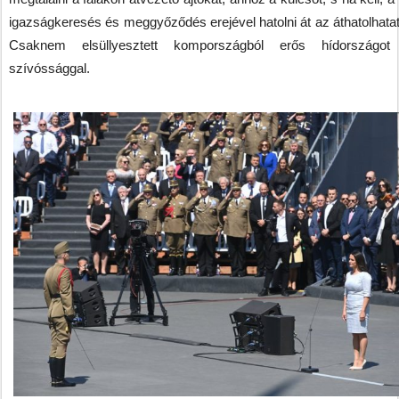
igazságkeresés és meggyőződés erejével hatolni át az áthatolhatat
Csaknem elsüllyesztett kompországból erős hídországot 
szívóssággal.