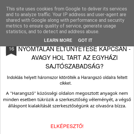
Békefy Lajos
This site uses cookies from Google to deliver its services
and to analyze traffic. Your IP address and user-agent are
Pages
shared with Google along with performance and security
metrics to ensure quality of service, generate usage
statistics, and to detect and address abuse.
NYÍLT KÉRDÉS EGY CIKKBEJEGYZÉS
MAY
LEARN MORE
GOT IT
NYOMTALAN ELTÜNTETÉSE KAPCSÁN -
16
AVAGY HOL TART AZ EGYHÁZI
SAJTÓSZABADSÁG?
Indoklás helyett háromszor kitörölték a Harangszó oldalra feltett
cikket.
A "Harangszó" közösségi oldalon megosztott anyagok nem
minden esetben tükrözik a szerkesztőség véleményét, a végső
álláspont kialakítását szerkesztőségünk az olvasóra bízza.
ELKÉPESZTŐ!