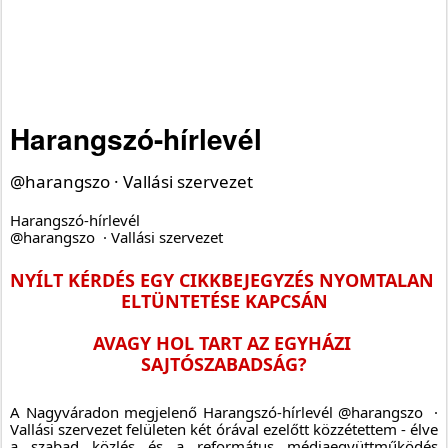
Harangszó-hírlevél
@harangszo
·
Vallási szervezet
Harangszó-hírlevél
@harangszo  · Vallási szervezet
NYÍLT KÉRDÉS EGY CIKKBEJEGYZÉS NYOMTALAN 
ELTÜNTETÉSE KAPCSÁN
AVAGY HOL TART AZ EGYHÁZI 
SAJTÓSZABADSÁG?
A Nagyváradon megjelenő Harangszó-hírlevél @harangszo  · 
Vallási szervezet felületen két órával ezelőtt közzétettem - élve 
a szabad közlés és a református médiaegyüttműködés 