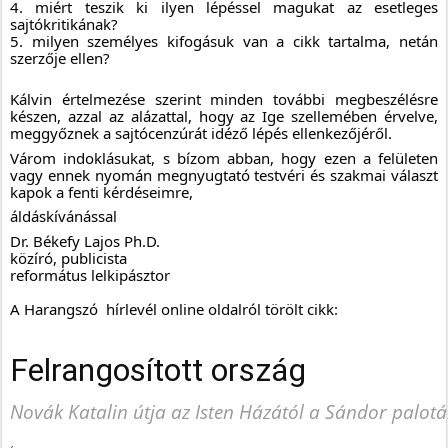
4. miért teszik ki ilyen lépéssel magukat az esetleges 
sajtókritikának?
5. milyen személyes kifogásuk van a cikk tartalma, netán 
szerzője ellen?
Kálvin értelmezése szerint minden további megbeszélésre 
készen, azzal az alázattal, hogy az Ige szellemében érvelve, 
meggyőznek a sajtócenzúrát idéző lépés ellenkezőjéről.
Várom indoklásukat, s bízom abban, hogy ezen a felületen 
vagy ennek nyomán megnyugtató testvéri és szakmai választ 
kapok a fenti kérdéseimre,
áldáskívánással
Dr. Békefy Lajos Ph.D. 
közíró, publicista
református lelkipásztor
A Harangszó  hírlevél online oldalról törölt cikk:
Felrangosított ország
Novák Katalin útja az Isten Házától a Sándor palot