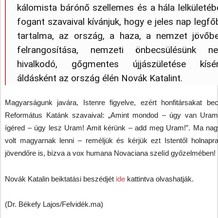
kálomista bárónő szellemes és a hála lelkületéb
fogant szavaival kívánjuk, hogy e jeles nap legf
tartalma, az ország, a haza, a nemzet jövőbe
felrangosítása, nemzeti önbecsülésünk n
hivalkodó, gőgmentes újjászületése kísér
áldásként az ország élén Novák Katalint.
Magyarságunk javára, Istenre figyelve, ezért honfitársakat bec
Református Katánk szavaival: „Amint mondod – úgy van Uram
ígéred – úgy lesz Uram! Amit kérünk – add meg Uram!”. Ma nag
volt magyarnak lenni – reméljük és kérjük ezt Istentől holnapr
jövendőre is, bízva a vox humana Novaciana szelíd győzelmében!
ide
Novák Katalin beiktatási beszédjét
kattintva olvashatják.
(Dr. Békefy Lajos/Felvidék.ma)