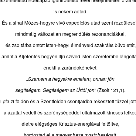
elszentelésed Édesapád igehirdetése révén felejthetetlen óráit 
20
ŐSZINTE, NYÍLT LEVÉL
gusztus elején elektronikus kötet formájában megjelenik e sorok írója
is nekem adtad.
nyvsorozatának első kötete. A sorozat címe: A digitális túlélés
ORSRAJZOLATOK
ciklopédiája – teológiai stratégiai vázlat a jövőért.
És a sinai Mózes-hegyre vivő expedíciós utad szent rezdülései
ETTERA DOXOLOGICA
mindmáig változatlan megrendülés rezonanciákkal,
STENT MAGASZTALÓ ŐSZINTE,
és zsoltárba öntött Isten-hegyi élményeid szakrális bűvöletét,
YÍLT LEVÉL
amint a Kijelentés hegyén ifjú szíved Isten-szerelembe lángolt
dás-békesség Istentől!
énekli a zarándokéneket:
Isten azbesztruhája a menedékünk - 3875 HELYEN
UL
 Olvasókkal, Lelkésztestvérekkel, Barátaimmal együtt szeretettel
19
LÁNGOL FÖLDÜNK
öszöntöm Önt, Erdélyországnak Bethlen Gábor Nagyságos Fejedelem
„Szemem a hegyekre emelem, onnan jön
a Nemes és Tiszteletes Református Prédikátorai között, úgy is, mint
875
kiváló és Erdély-gyarapító érdemes gr. Teleky család sarját, az Ige és
segítségem. Segítségem az Úrtól jön
” (Zsolt 121,1).
eformátus népünk szolgálatában.
ihűl a szó. A műholdak szeme
 pfalzi földön és a Szentföldön csontjaidba rekesztett tűzzel jöt
tét tüzek pontjait számlálja.
alázattal védett és szerénységeddel oltalmazott kincses lelke
adagaszkár, Norvégia, s a szív.
életre elégséges Krisztus-energiával feltöltve,
 teremtés vörös, néma rácsa.
hordoztad el
a magyar haza mostohaságait,