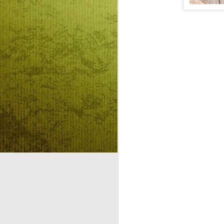
KVARCOLATOK,
AUG
7
TÖPRENGÉSEK
REFORMÁTUSKÉNT
KRASZNAHORKAI
OLVASÁSA KÖZBEN
(1.) -- METAFIZIKA
ELLENESSÉG AZ
ISTEN HIÁNY
A
FÁJDALMÁVAL
KVARCOLATOK,
TÖPRENGÉSEK
REFORMÁTUSKÉNT
KRASZNAHORKAI OLVASÁSA
KÖZBEN (1.)
METAFIZIKA ELLENESSÉG AZ
ISTEN-HIÁNY FÁJDALMÁVAL
Sokan sokféleképpen vélekednek
A
a legújabb magyar irodalmi Nobel-
dijasról, Krasznahorkai Lászlóról.