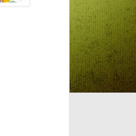
BESZÉLŐ KÉPEK:
AUG
4
SZENTLÉLEK ÉLŐ
INTELLIGENCIÁRÓL
KONTRA
MESTERSÉGES
INTELLIGENCIÁRÓL
GYEREKEKNEK,
FELNŐTTEKNEK,
CSALÁDOKNAK (2.)
"A mesterséges intelligencia
korában még inkább szüksége
van mindannyiunknak az
elidegenülés ellen ható Isten-adta
intelligenciára, lelki kultúrára, a
klasszikus bibliai hármasra: élő
hitre, kitartó reményre, létezés-
gördülékenységet segítő
szeretetre.