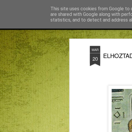
Békefy Lajos
This site uses cookies from Google to d
are shared with Google along with perf
statistics, and to detect and address a
Magazine
Főoldal
Agnus blog főoldal
Bagdán Zsuzsi
MAR
ELHOZTAD N
20