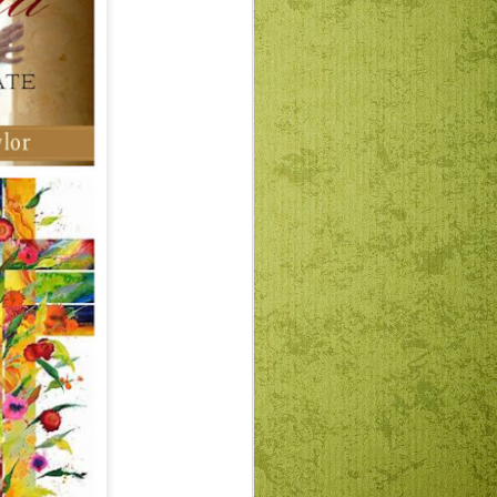
átékot űz ez a református
l, a szavakkal, az alkotókkal. Ez csak
gaz. Kétségtelen valamennyien homo
 is vagyunk, ha már sok minden földi
ább fantáziánk legyen és gondolatban
 bőségesen is. Ezáltal leszünk jó
ak erőterében homo prudensek, bölcs
ánytűjük segítségével elkerülhetik, hogy
sok” legyenek.