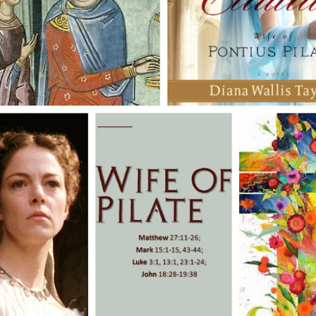
közben: micsoda szellemi j
szellemtörténész a korokka
részben igaz, tehát nem i
ludens-ek, játékos emberek
kincsünk nincs is, de legal
tudjunk játszani. És az van
esetben Isten koordinátáin
emberek, akik belső lelki ir
homo ludensből „homo luda