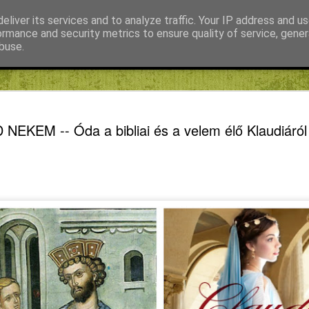
eliver its services and to analyze traffic. Your IP address and u
ormance and security metrics to ensure quality of service, gene
buse.
Fábián Tibor
FIKE blog
Kiss Gábor
Mihály Noémi Katalin
REFORM
AUG
EKEM -- Óda a bibliai és a velem élő Klaudiáról
8
SZELLEM
„KVARCOLA
KRASZNAH
HIERONY
A MAGAS KÖZÉPKOR VÉ
ALACSONY DIGITÁLIS 
BOSCHJA
REFORMÁTUS SZELLEMTÖ
Lehet, van, aki úgy véli az