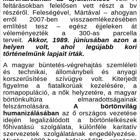
feltárásokban felelősen vett részt a bv
részéről. Feleségével, Mártával – ahogyan
erről 2007-ben visszaemlékezésében
említést tesz – egész éjjeleken át
véleményezték a 300-as parcella
terveit.
Akkor, 1989. júniusában azon a
helyen volt, ahol legújabb kori
történelmünk lapjait írták.
A magyar büntetés-végrehajtás szemléleti
és technikai, állománybeli és anyagi
korszerűsítése szívügye volt. Kiterjedt
figyelme a fiatalkorúak kezelésére, a
romapopuláció, a nők helyzetére, a magyar
börtönkultúra elmaradottságainak
felszámolására.
A börtönvilág
humanizálásában
az ő országos vezetése
idején legalizálódott a börtönlelkészek
főhivatású szolgálata, különféle karitatív
szervezetek szolgálatának engedélyezése.