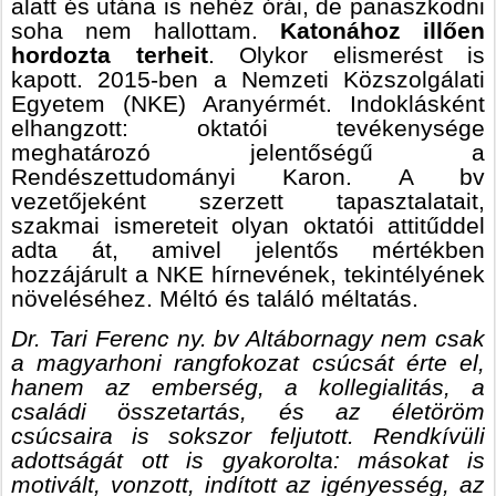
alatt és utána is nehéz órái, de panaszkodni
soha nem hallottam.
Katonához illően
hordozta terheit
. Olykor elismerést is
kapott. 2015-ben a Nemzeti Közszolgálati
Egyetem (NKE) Aranyérmét. Indoklásként
elhangzott: oktatói tevékenysége
meghatározó jelentőségű a
Rendészettudományi Karon. A bv
vezetőjeként szerzett tapasztalatait,
szakmai ismereteit olyan oktatói attitűddel
adta át, amivel jelentős mértékben
hozzájárult a NKE hírnevének, tekintélyének
növeléséhez. Méltó és találó méltatás.
Dr. Tari Ferenc ny. bv Altábornagy nem csak
a magyarhoni rangfokozat csúcsát érte el,
hanem az emberség, a kollegialitás, a
családi összetartás, és az életöröm
csúcsaira is sokszor feljutott. Rendkívüli
adottságát ott is gyakorolta: másokat is
motivált, vonzott, indított az igényesség, az