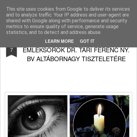
Békefy Lajos
This site uses cookies from Google to deliver its services
and to analyze traffic. Your IP address and user-agent are
Pages
shared with Google along with performance and security
metrics to ensure quality of service, generate usage
statistics, and to detect and address abuse.
ISTEN ÖNNEL, ALTÁBORNAGY ÚR!
MAY
LEARN MORE
GOT IT
EMLÉKSOROK DR. TARI FERENC NY.
7
BV ALTÁBORNAGY TISZTELETÉRE