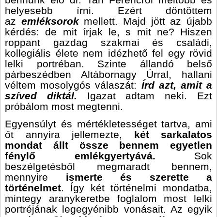
bennünk élő dr. Tari Ferencről méltóbb és
helyesebb írni. Ezért döntöttem
az
emléksorok
mellett. Majd jött az újabb
kérdés: de mit írjak le, s mit ne? Hiszen
roppant gazdag szakmai és családi,
kollegiális élete nem idézhető fel egy rövid
lelki portréban. Szinte állandó belső
párbeszédben Altábornagy Úrral, hallani
véltem mosolygós válaszát:
Írd azt, amit a
szíved diktál.
Igazat adtam neki. Ezt
próbálom most megtenni.
Egyensúlyt és mértékletességet tartva, ami
őt annyira jellemezte,
két sarkalatos
mondat állt össze bennem egyetlen
fénylő emlékgyertyává.
Sok
beszélgetésből megmaradt bennem,
mennyire
ismerte és szerette a
történelmet
. Így két történelmi mondatba,
mintegy aranykeretbe foglalom most lelki
portréjának legegyénibb vonásait. Az egyik