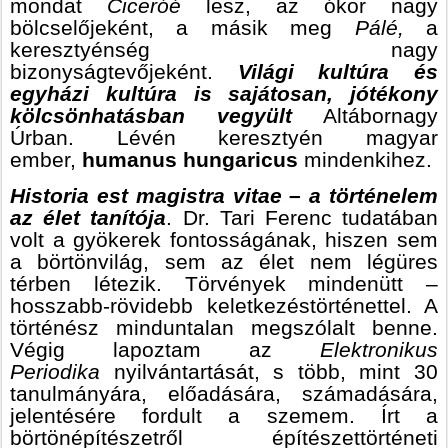
mondat
Ciceróé
lesz, az ókor nagy
bölcselőjeként, a másik meg
Pálé,
a
keresztyénség nagy
bizonyságtevőjeként.
Világi kultúra és
egyházi kultúra is sajátosan, jótékony
kölcsönhatásban vegyült
Altábornagy
Úrban. Lévén keresztyén magyar
ember,
humanus hungaricus
mindenkihez.
Historia est magistra vitae – a történelem
az élet tanítója
. Dr. Tari Ferenc tudatában
volt a gyökerek fontosságának, hiszen sem
a börtönvilág, sem az élet nem légüres
térben létezik. Törvények mindenütt –
hosszabb-rövidebb keletkezéstörténettel. A
történész minduntalan megszólalt benne.
Végig lapoztam az
Elektronikus
Periodika
nyilvántartását, s több, mint 30
tanulmányára, előadására, számadására,
jelentésére fordult a szemem. Írt a
börtönépítészetről építészettörténeti