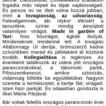
benne. Életszeretet. Előítéletektől szabadon
fogadta más népek és tájak sajátosságait.
És persze mi ne illett volna hozzá jobban,
mint
a lovagiasság, az udvariasság
.
Feleségemnek, aki olykor elkísért a
tanszékre, szinte mindig átnyújtott
valamilyen virágot.
Made in garden of
Tari:
friss hóvirágot, égkék ibolyát.
Mindeneknek mindenné lett. A lovagias
Altábornagy Úr derűje, örömszerző kedve
szívünkben marad és példaként él köztünk
tovább.
Kollegialitása
is regényes. Az
évenkénti találkozók az utána jött országos
parancsnokokkal, a tábornoki partik,
Pilisszentkereszt, amikor sztorizás,
vidámság töltötte be együttlétüket. Nagyon
szerette a természetet, a kertje fáit, virágait.
Isten házi parkját. És odaadóan gondozta is
őket Márta Párjával.
Bár voltak felelős országos parancsnoki évei