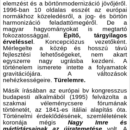
elemzést és a börtönmodernizáció jövőjéről.
1996-ban 10 oldalas esszét az európai
normákhoz közeledésről, a jog- és börtön
harmonizáció feladattömegéről. De a
magyar hagyományokat is megtartó
fokozatossággal.
Építő, tárgyilagos
érveléssel
. Koncepciózus vezetőként.
Mérlegelte a közép és hosszú távú
fejlesztési lehetőségeket, nem akart
egyszerre nagy ugrásba kezdeni. A
történelem ismerete intette a folyamatok
gravitációjára. A változások
nehézkességeire.
Türelemre.
Másik írásában az európai bv kongresszus
budapesti alkalmából (1995) felvázolta a
szakmai véleménycsere fórumának
történetét, az 1841-es itáliai alapítás óta.
Történelmi érdeklődésének, szemléletének
koronája mégis
Nagy Imre és
mártírtársainak az újratemetése
volt. A