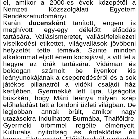
el, amikor a 2000-es évek közepétől a
Nemzeti Közszolgálati Egyetem
Rendészettudományi
Karán
docensként
tanított, engem is
meghívott egy-egy délelőtt előadás
tartására. Vallásismeretet, vallási/felekezeti
viselkedési etikettet, világvallások jövőbeni
helyzetét tette témává. Szinte minden
alkalommal eljött értem kocsijával, s vitt fel a
hegyre az órák tartására. Vidáman és
boldogan számolt be ilyenkor kis
leányunokájának a cseperedéséről és a sok
játékos pillanatról a vidéki családi ház
kertjében. Gyermekké lett újra. Újságolta
büszkén, hogy Márti leánya milyen szép
előhaladást tett a londoni üzleti világban. De
legjobban annak örült, amikor nagy
utazásokra indulhatott Burmába, Thaiföldre.
Gyermeki örömmel regélte élményeit.
Kulturális nyitottság és érdeklődés élt