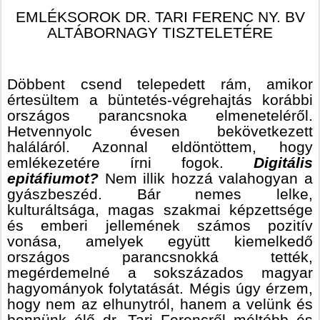
EMLÉKSOROK DR. TARI FERENC NY. BV
ALTÁBORNAGY TISZTELETÉRE
Döbbent csend telepedett rám, amikor
értesültem a büntetés-végrehajtás korábbi
országos parancsnoka elmeneteléről.
Hetvennyolc évesen bekövetkezett
haláláról. Azonnal eldöntöttem, hogy
emlékezetére írni fogok.
Digitális
epitáfiumot?
Nem illik hozzá valahogyan a
gyászbeszéd. Bár nemes lelke,
kulturáltsága, magas szakmai képzettsége
és emberi jellemének számos pozitív
vonása, amelyek együtt kiemelkedő
országos parancsnokká tették,
megérdemelné a sokszázados magyar
hagyományok folytatását. Mégis úgy érzem,
hogy nem az elhunytról, hanem a velünk és