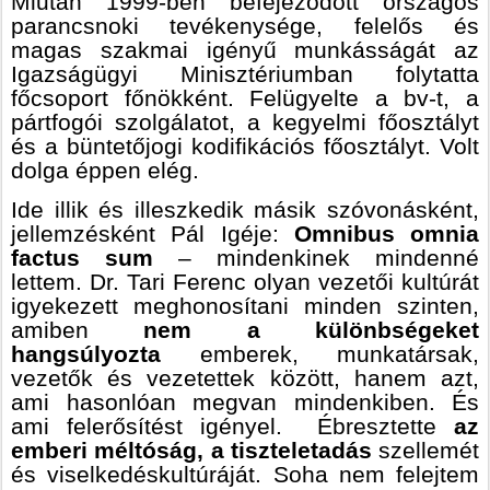
Miután 1999-ben befejeződött országos
parancsnoki tevékenysége, felelős és
magas szakmai igényű munkásságát az
Igazságügyi Minisztériumban folytatta
főcsoport főnökként. Felügyelte a bv-t, a
pártfogói szolgálatot, a kegyelmi főosztályt
és a büntetőjogi kodifikációs főosztályt. Volt
dolga éppen elég.
Ide illik és illeszkedik másik szóvonásként,
jellemzésként Pál Igéje:
Omnibus omnia
factus sum
– mindenkinek mindenné
lettem. Dr. Tari Ferenc olyan vezetői kultúrát
igyekezett meghonosítani minden szinten,
amiben
nem a különbségeket
hangsúlyozta
emberek, munkatársak,
vezetők és vezetettek között, hanem azt,
ami hasonlóan megvan mindenkiben. És
ami felerősítést igényel. Ébresztette
az
emberi méltóság, a tiszteletadás
szellemét
és viselkedéskultúráját. Soha nem felejtem