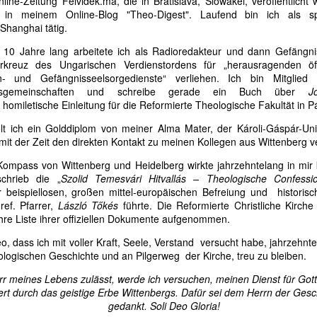
ine-Zeitung Felvidék.ma, die in Bratislava, Slowakei, veröffentlicht w
zolgatársainkhoz a Prédikáció/Prédikátorok Vasárnapjának beiktatása,
h in meinem Online-Blog "Theo-Digest". Laufend bin ich als spi
egtartása országos és helyi szinten. Az Úr vezesse átgondolásunkat,
 Shanghai tätig.
MIKOR LESZ AZ IGE EGYHÁZÁBAN PRÉDIKÁCIÓ
 döntésünket, az Ő ügye javára. Imaáldásokkal és a Lélektől kapott
UL
10 Jahre lang arbeitete ich als Radioredakteur und dann Gefängnis
eménységgel, és köszönettel,
30
ÉS PRÉDIKÁTOR VASÁRNAP?
rkreuz des Ungarischen Verdienstordens für „herausragenden öff
IKOR LESZ AZ IGE EGYHÁZÁBAN PRÉDIKÁCIÓ ÉS PRÉDIKÁTOR
 und Gefängnisseelsorgedienste“ verliehen. Ich bin Mitglied 
.
ASÁRNAP?
eitsgemeinschaften und schreibe gerade ein Buch über
J
homiletische Einleitung für die Reformierte Theologische Fakultät in 
rdesd az igét, állj elő vele alkalmas és alkalmatlan időben,
lt ich ein Golddiplom von meiner Alma Mater, der Károli-Gáspár-Univ
mit der Zeit den direkten Kontakt zu meinen Kollegen aus Wittenberg v
ts, fedj, buzdíts teljes béketűréssel és tanítással
e Kompass von Wittenberg und Heidelberg wirkte jahrzehntelang in mir 
Tim 4,2)
chrieb die „
Szolid Temesvári Hitvallás – Theologische Confess
r beispiellosen, großen mittel-europäischen Befreiung und historis
i titeket hallgat, engem hallgat, és aki titeket megvet,
MIKOR LESZ AZ IGE EGYHÁZÁBAN PRÉDIKÁCIÓ
UL
ef. Pfarrer,
László Tőkés
führte. Die Reformierte Christliche Kirche
30
ÉS PRÉDIKÁTOR VASÁRNAP?
hre Liste ihrer offiziellen Dokumente aufgenommen.
ngem vet meg; és aki engem vet meg, azt veti meg,
IKOR LESZ AZ IGE EGYHÁZÁBAN PRÉDIKÁCIÓ ÉS PRÉDIKÁTOR
, dass ich mit voller Kraft, Seele, Verstand versucht habe, jahrzehnt
i engem elküldött
ASÁRNAP?
eologischen Geschichte und an Pilgerweg der Kirche, treu zu bleiben.
uk 10,16)
rdesd az igét, állj elő vele alkalmas és alkalmatlan időben,
r meines Lebens zulässt, werde ich versuchen, meinen Dienst für Gott 
hert durch das geistige Erbe Wittenbergs. Dafür sei dem Herrn der Ges
annonicus Reformatus
ts, fedj, buzdíts teljes béketűréssel és tanítással
gedankt. Soli Deo Gloria!