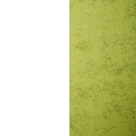
hallhatjuk beszédét hozzánk.
ítség a klímaváltozás okozta
elés. Fontos a katasztrófa-, és pánik
litikumtól túlzsúfolt és gyakran
októl elvonni figyelmünket valami
sal vagy Másra. Lehet ez személyes
n vagy Isten-csendben.
 válhat, hogy ha megpróbáljuk
nkat. Valóságos felszabadulás-élmény,
 lehet a napi verkliből vagy