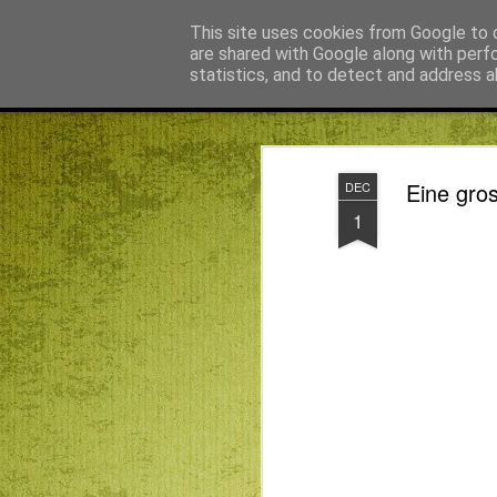
Békefy Lajos
This site uses cookies from Google to d
are shared with Google along with perf
statistics, and to detect and address a
Magazine
Főoldal
Agnus blog főoldal
Bagdán Zsuzsi
Eine gro
DEC
1