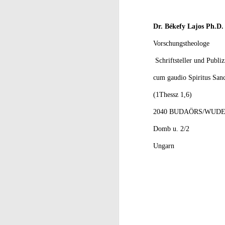
É
(2
Dr. Békefy Lajos Ph.D.
ig
Ak
J
Vorschungstheologe
M
e
Schriftsteller und Publiz
ak
T
cum gaudio Spiritus Sanc
(L
T
(1Thessz 1,6)
P
E
2040 BUDAÖRS/WUD
É
Fő
Domb u. 2/2
ig
T
Ungarn
J
ab
M
m
M
el
E
„A
a