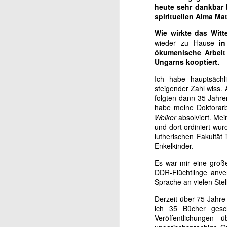
I
heute sehr dankbar b
SPEAKING PICTURES: THE
spirituellen Alma Ma
LIVING INTELLIGENCE OF THE
S
A
HOLY SPIRIT VERSUS
Wie wirkte das Witt
ARTIFICIAL INTELLIGENCE FOR
A
wieder zu Hause
in
CHILDREN AND ADULTS
ökumenische Arbeit 
So
L
Ungarns kooptiert.
IMMAGINI PARLANTI:
L'INTELLIGENZA VIVA DELLO
Ich habe hauptsächli
hi
(5
SPIRITO SANTO CONTRO
steigender Zahl wiss. A
L'INTELLIGENZA ARTIFICIALE
folgten dann 35 Jahre
Ur
K
PER BAMBINI E ADULTI
habe meine Doktorarb
V
Welker
absolviert. Mei
k
A mesterséges intelligencia
und dort ordiniert wur
Mi
korában még inkább szüksége
lutherischen Fakultät
R
k
A
van mindannyiunknak az
Enkelkinder.
Ká
elidegenülés ellen ható Isten-adta,
e
Sz
élő Szentlélek intelligenciára, lelki
Es war mir eine groß
a 
kult
DDR-Flüchtlinge anve
a
Sprache an vielen Stell
A
Derzeit über 75 Jahre 
Ké
ich 35 Bücher gesc
K
Veröffentlichungen 
g