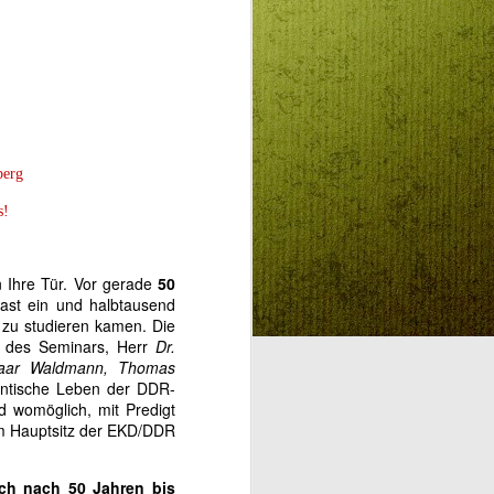
SZÜLETÉSNAPI
AUG
3
KÖSZÖNTŐ -
ELHOZTAD
berg
MAGADDAL A
MÓZES-HEGY
s!
SZENTSÉG-ILLATÁT
SZÜLETÉSNAPI KÖSZÖNTŐ
n Ihre Tür. Vor gerade
50
ast ein und halbtausend
ELHOZTAD SOK KÁRPÁT-HAZAI
 zu studieren kamen. Die
GYÜLEKEZETNEK, ÉS NEKEM
ng des Seminars, Herr
Dr.
IS A MÓZES-HEGY SZENTSÉG-
aar Waldmann, Thomas
ILLATÁT
antische Leben der DDR-
 womöglich, mit Predigt
Kedves Klaudia! Két
vom Hauptsitz der EKD/DDR
világrajövetelt éltél meg, a
harmadik még hátra van. A
biológiait, aminek napját,
ich nach 50 Jahren bis