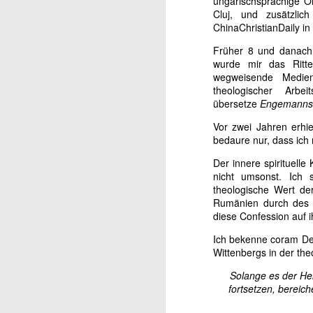
ungarischsprachige Onl
s
Cluj, und zusätzlic
m
ChinaChristianDaily in
és
J
Früher 8 und danach 
r
wurde mir das Ritte
M
wegweisende Medien-
Dr
V
theologischer Arb
übersetze
Engemanns
Hi
Vor zwei Jahren erhie
bedaure nur, dass ich 
in
Der innere spirituell
(2
nicht umsonst. Ich s
theologische Wert de
Ak
J
Rumänien durch des r
diese Confession auf i
e
M
Ich bekenne coram Deo
ak
V
Wittenbergs in der th
(L
Hi
Solange es der Her
fortsetzen, bereic
P
in