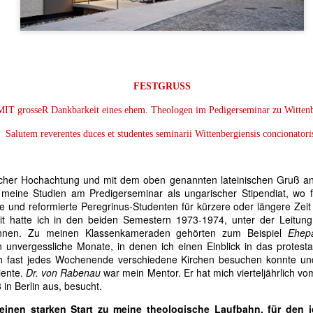
BESZÉLŐ KÉPEK:
Beszélő képek:
AUG
AUG
4
4
SZENTLÉLEK ÉLŐ
Szentlélek
FESTGRUSS
INTELLIGENCIÁRÓL
intelligenciáról kontra
MIT grosseR Dankbarkeit eines ehem. Theologen im Pedigerseminar zu Witten
KONTRA
Mesterséges
MESTERSÉGES
Intelligenciáról
Salutem reverentes duces et studentes seminarii Wittenbergiensis concionatori
INTELLIGENCIÁRÓL
felnőtteknek,
GYEREKEKNEK,
gyermekeknek
licher Hochachtung und mit dem oben genannten lateinischen Gruß a
FELNŐTTEKNEK,
MI MÁR ILYEN CSALÁD VAGYUNK – KIVIRÁGZIK A
UG
meine Studien am Predigerseminar als ungarischer Stipendiat, wo f
CSALÁDOKNAK (2.)
3
SZÓ LELKÜNKBEN ÉS LAPTOPUNKON IS
e und reformierte Peregrinus-Studenten für kürzere oder längere Zeit
"A mesterséges intelligencia
it hatte ich in den beiden Semestern 1973-1974, unter der Leitu
SPIRITUÁLIS SZÜLINAPI BALLADÁVÁ
korában még inkább szüksége
nnen. Zu meinen Klassenkameraden gehörten zum Beispiel
Ehep
I MÁR ILYEN CSALÁD VAGYUNK – KIVIRÁGZIK A SZÓ
van mindannyiunknak az
unvergessliche Monate, in denen ich einen Einblick in das protest
elidegenülés ellen ható Isten-adta
h fast jedes Wochenende verschiedene Kirchen besuchen konnte und
ELKÜNKBEN ÉS LAPTOPUNKON IS
intelligenciára, lelki kultúrára, a
iente.
Dr. von Rabenau
war mein Mentor. Er hat mich vierteljährlich 
klasszikus bibliai hármasra: élő
 in Berlin aus, besucht.
PIRITUÁLIS SZÜLINAPI BALLADÁVÁ
hitre, kitartó reményre, létezés-
einen starken Start zu meine theologische Laufbahn, für den 
gördülékenységet segítő