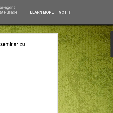
ser-agent
LEARN MORE
GOT IT
rate usage
 NAPOKBAN IS
rseminar zu
TUNK VALAMIT…
NTES NYÁRI
D ANALÓG
ÁGBAN
 TANULHATUNK VALAMIT…
APIREND ANALÓG SZABADSÁGBAN
ománya Isten és a páratlan lehetőség: