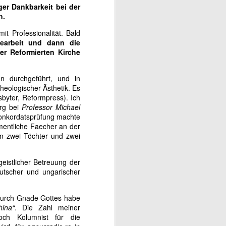
augusztus 4-ét ma ünnepeljük, s
ger Dankbarkeit bei der
köszönjük meg életedet Teremtő
n.
és Gondviselő Urunknak,
megemlékezve Édesanyádról és
it Professionalität. Bald
Édesapádról is.
searbeit und dann die
er Reformierten Kirche
en durchgeführt, und in
theologischer Ästhetik. Es
byter, Reformpress). Ich
erg bei
Professor Michael
Konkordatsprüfung machte
tamentliche Faecher an der
en zwei Töchter und zwei
eistlicher Betreuung der
eutscher und ungarischer
. Durch Gnade Gottes habe
ina“
. Die Zahl meiner
noch Kolumnist für die