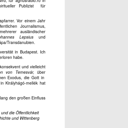
ird, für agnusradio.ro in
ritueller Publizist für
pfarrer. Vor einem Jahr
entlichen Journalismus,
mehrerer ausländischer
ohannes Lepsius
und
Pápa/Transdanubien.
ersität in Budapest. Ich
erloren habe.
konsekvent und vielleicht
ion von Temesvár,
über
chen Exodus, die Gott in
 in Királyhágó-mellék hat
elang den großen Einfluss
und die Öffentlichkeit
chichte und Wittenberg