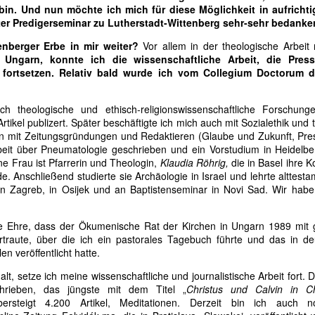
STENÜNK KIFÜRKÉSZHETETLEN AKARATÁBÓL
in. Und nun möchte ich mich für diese Möglichkeit in aufrichti
szeretetre.
ter Predigerseminar zu Lutherstadt-Wittenberg sehr-sehr bedanke
ZÜLETÉSNAPUNK KÉT EGYMÁST KÖVETŐ NAPRA,
KINCS, SZÉP GYÖNGYÖK, ÖRÖM LÉLEK-
UG
enberger Erbe in mir weiter?
Vor allem in der theologische Arbeit m
2
HARMATOS VASÁRNAPJÁRA - LEVELEK AZ
UGUSZTUS 3-4-RE ESIK FÖLDI ÚTUNK VÉGÉIG.
 Ungarn, konnte ich die wissenschaftliche Arbeit, die Pres
ÜVEGTENGER MELLŐL (5.)
fortsetzen. Relativ bald wurde ich vom Collegium Doctorum d
k kedves testvéri, rokoni, baráti,
EVELEK AZ ÜVEGTENGER MELLŐL
ch theologische und ethisch-religionswissenschaftliche Forschung
t-, és eszmetársi jókívánságért hálát adva
.)
rtikel publizert. Später beschäftigte ich mich auch mit Sozialethik und 
n mit Zeitungsgründungen und Redaktieren (Glaube und Zukunft, Pres
unknak, egyfelől az alábbi balladával kívánom
INCS, SZÉP GYÖNGYÖK, ÖRÖM LÉLEK-HARMATOS
eit über Pneumatologie geschrieben und ein Vorstudium in Heidelb
ASÁRNAPJÁRA
ne Frau ist Pfarrerin und Theologin,
Klaudia Röhrig,
die in Basel ihre 
öszönteni zarándoktársamat,
de. Anschließend studierte sie Archäologie in Israel und lehrte alttes
óta Isten Szentlelke megajándékozott a lelki perspektívaváltás
 in Zagreb, in Osijek und an Baptistenseminar in Novi Sad. Wir hab
ÖHRIG KLAUDIÁT,
ivételesen gazdag örömszerző látásmódjával, mélyebben megértem
A PRÉDIKÁCIÓ GYÖNYÖRŰSÉGE AZ
UG
lvin atyánk élet-, ember-, és egyházlátását. Hiszen ő ajándékozta
1
IGEHIRDETŐK JUTALMA --- MIKOR LESZ
gyúttal megköszönni a számos jókívánságot,
entlélekben letisztult szemléletét a reformátusságnak, de messze túl
e Ehre, dass der Ökumenische Rat der Kirchen in Ungarn 1989 mit g
EGYHÁZUNKBAN IGEHIRDETÉS, ÉS
felekezeti határokon is, a keresztyénségnek.
rtraute, über die ich ein pastorales Tagebuch führte und das in d
IGEHIRDETŐK VASÁRNAPJA? (2.)
mit ezen a napon kaptam/kapunk.
en veröffentlicht hatte.
Z ÚR SZENT LELKE RÁM BÍZTA, TOVÁBB ADOM
alt, setze ich meine wissenschaftliche und journalistische Arbeit fort
rem, hogy aki egyetért a cikk tartalmával, az ossza meg a Generális
hrieben, das jüngste mit dem Titel „
Christus und Calvin in Ch
onvent és a Magyarországi Református Egyház lelkészei,
übersteigt 4.200 Artikel, Meditationen. Derzeit bin ich auch 
yülekezetei, vezetői között. Legyen közös kérésünk Urunkhoz és