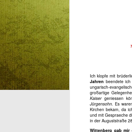
BESZÉLŐ KÉPEK
AUG
5
HÁROM NYELVEN:
SZENTLÉLEK ÉLŐ
INTELLIGENCIÁRÓL
KONTRA
MESTERSÉGES
INTELLIGENCIÁRÓL
Ich klopfe mit brüder
GYEREKEKNEK,
A
Jahren
beendete ich 
FELNŐTTEKNEK
ungarisch-evangelisch
BESZÉLŐ KÉPEK:
großartige Gelegenhe
SZENTLÉLEK ÉLŐ
Kaiser
geniessen kö
M
INTELLIGENCIÁRÓL KONTRA
Jürgensohn.
Es waren 
MESTERSÉGES
Kirchen bekam, da ic
L
INTELLIGENCIÁRÓL
und mit Gespraeche d
GYEREKEKNEK,
in der Auguststraße 28
S
FELNŐTTEKNEK
Wittenberg gab mir 