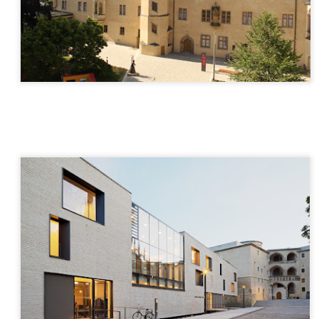
beszélhetünk Hozzá, s meg
Különösképpen is nagy seg
forróságban a figyelemelter
újságírástól, médiától, a po
túldramatizált álhírzuhatag
mással, másra. Valaki Más
emberi kapcsolat keretébe
De hogyan?
Hosszútávon is hasznunkra
átprogramozni napi rutinjai
megkönnyebbülés, felderülés
megszokottságból kilépni.