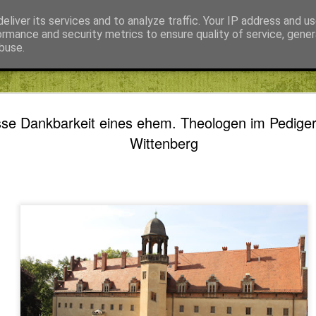
eliver its services and to analyze traffic. Your IP address and u
ormance and security metrics to ensure quality of service, gene
buse.
Fábián Tibor
FIKE blog
Kiss Gábor
Mihály Noémi Katalin
A FORRÓ
AUG
sse Dankbarkeit eines ehem. Theologen im Pedige
5
TANULHA
Wittenberg
KÜTYÜME
NAPIREN
SZABADS
A FORRÓ NAPOKBAN IS
KÜTYÜMENTES NYÁRI N
Kütyümentes napirend
Emberlétünk legnagyobb ad