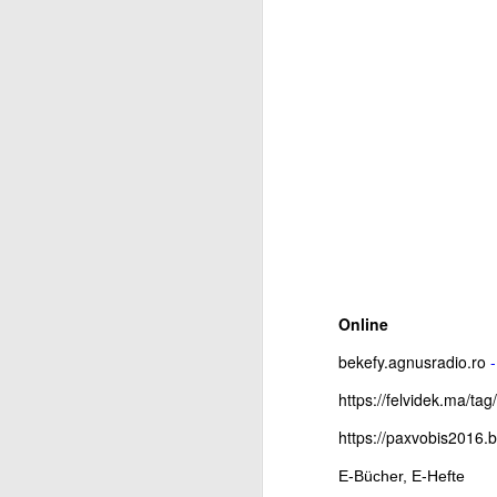
It
mi
J
Au
kö
S
en
L
I
N
Ál
Online
J
Az
bekefy.agnusradio.ro
-
k
ót
3
https://felvidek.ma/tag
a 
r
K
https://paxvobis2016.
sö
E-Bücher, E-Hefte