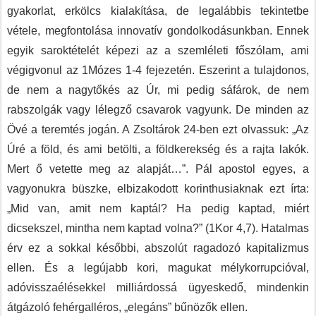
gyakorlat, erkölcs kialakítása, de legalábbis tekintetbe
vétele, megfontolása innovatív gondolkodásunkban. Ennek
egyik saroktételét képezi az a szemléleti főszólam, ami
végigvonul az 1Mózes 1-4 fejezetén. Eszerint a tulajdonos,
de nem a nagytőkés az Úr, mi pedig sáfárok, de nem
rabszolgák vagy lélegző csavarok vagyunk. De minden az
Övé a teremtés jogán. A Zsoltárok 24-ben ezt olvassuk: „Az
Úré a föld, és ami betölti, a földkerekség és a rajta lakók.
Mert ő vetette meg az alapját…”. Pál apostol egyes, a
vagyonukra büszke, elbizakodott korinthusiaknak ezt írta:
„Mid van, amit nem kaptál? Ha pedig kaptad, miért
dicsekszel, mintha nem kaptad volna?” (1Kor 4,7). Hatalmas
érv ez a sokkal későbbi, abszolút ragadozó kapitalizmus
ellen. És a legújabb kori, magukat mélykorrupcióval,
adóvisszaélésekkel milliárdossá ügyeskedő, mindenkin
átgázoló fehérgalléros, „elegáns” bűnözők ellen.