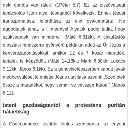
neki gondja van rátok” (1Péter 5,7). Ez az újszövetségi
tanácsolás Isten atyai jóságából következik. Ennek jézusi
transzponálása, lefordítása az élet gyakorlatára: „Ne
aggódjatok tehát, a ti mennyei Atyátok pedig tudja, hogy
szükségetek van minderre” (Máté 6,31kk). A cirkulációs
elosztási rendszerre gyönyörű példákat adott az Úr Jézus a
kenyérszaporításokkal, amikor 12 és 7 kosár maradék,
tartalék is képződött (Máté 14,13kk; Márk 6,30kk; Lukács
9,12kk; János 6,1kk). Ez a gondviselésszerűen kapott javak
megbecsülését jelentette Jézus utasítása szerint: „Szedjétek
össze a maradékot, hogy semmi se vesszen kárba!” (János
6,12).
Isteni gazdaságtantól a protestáns puritán
hálaetikáig
A Godeconomics további fontos szempontja: az egyéni