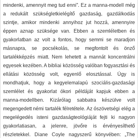
mindenki, amennyit meg tud enni”. Ez a manna-modell még
a redukált szükségletkielégítő gazdaság, gazdálkodás
szintje, amikor mindenki annyihoz jut hozzá, amennyire
éppen aznap szüksége van. Ebben a szemléletben és
gyakorlatban az volt a fontos, hogy semmi se maradjon
másnapra, se pocsékolás, se megfontolt és önző
tartalékképzés miatt. Nem lehetett a mannát koncentrálni
egyesek kezében. A bibliai közösség valóban fogyasztási és
ellátási közösség volt, egyenlő elosztással. Úgy is
mondhatjuk, hogy a kegyelemalapú szociális-gazdasági
szemlélet és gyakorlat ókori példáját kapjuk ebben a
manna-modellben. Kizárólag sabbatra készülve volt
megengedett némi tartalék félretétele. Az ószövetségi elég a
megelégedés isteni gazdaságteológiáját fejti ki nagyon
gyakorlatiasan, a jelenre, jövőre is érvényesíthető
részletekkel. Diane Coyle nagyszerű könyvében: „The