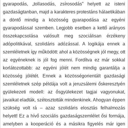
gyarapodás, „tollasodás, zsírosodás” helyett az isteni
gazdaságtanban, majd a karakteres protestáns hálaetikában
a döntő mindig a közösség gyarapodása az egyéni
gyarapodással szemben. Legjobb esetben a kettő arányos
összekapcsolása valósult meg szociálisan érzékeny
adópolitikával, szolidáris adózással. A logikája ennek a
szemléletnek így működött: ahol a közösségnek jól megy, ott
az egyéneknek is jól fog menni. Fordítva ez már sokkal
korlátozottabb: az egyéni jólét nem mindig garantálja a
közösség jólétét. Ennek a közösségorientált gazdasági
szemléletnek szép példája volt a jeruzsálemi őskeresztyén
gyülekezeti modell: az ősgyülekezet tagjai vagyonukat,
javaikat eladták, szétosztották mindenkinek. Ahogyan éppen
szükség volt rá – azaz szolidáris elosztás felhalmozás
helyett! Ez a hívő szociális gazdaságszemlélet ősi formája,
amelyben a kooperáció és a másikra figyelés már igen