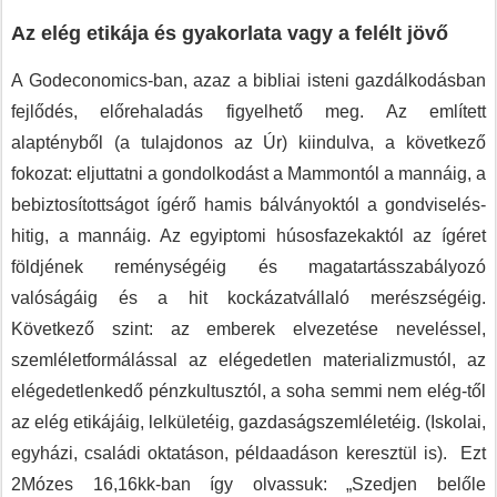
Az elég etikája és gyakorlata vagy a felélt jövő
A Godeconomics-ban, azaz a bibliai isteni gazdálkodásban
fejlődés, előrehaladás figyelhető meg. Az említett
alaptényből (a tulajdonos az Úr) kiindulva, a következő
fokozat: eljuttatni a gondolkodást a Mammontól a mannáig, a
bebiztosítottságot ígérő hamis bálványoktól a gondviselés-
hitig, a mannáig. Az egyiptomi húsosfazekaktól az ígéret
földjének reménységéig és magatartásszabályozó
valóságáig és a hit kockázatvállaló merészségéig.
Következő szint: az emberek elvezetése neveléssel,
szemléletformálással az elégedetlen materializmustól, az
elégedetlenkedő pénzkultusztól, a soha semmi nem elég-től
az elég etikájáig, lelkületéig, gazdaságszemléletéig. (Iskolai,
egyházi, családi oktatáson, példaadáson keresztül is). Ezt
2Mózes 16,16kk-ban így olvassuk: „Szedjen belőle