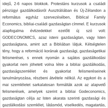
idejű, 2-6 napos blokkok. Protestáns kurzusok a családi
pénzügyi gazdálkodásról Ausztráliában és Új-Zélandon a
református egyház szervezésében, Biblical Family
Economics, bibliai-családi gazdaságtan címmel. E kurzusok
alapfogalma évtizedekkel ezelőtt új szó volt:
GODECONOMICS, azaz isteni gazdaságtan, vagy Isten
gazdaságtana, amint azt a Bibliában látjuk. Kétségtelen
tény, hogy a reformáció korának gazdasági, gazdaságetikai
felismerései, s ennek nyomán a sajátos gazdálkodási
gyakorlat nem jöhetett volna létre a bibliai gazdálkodás,
gazdaságszemlélet és gyakorlat felismeréseinek
tanulmányozása, részbeni átvétele nélkül. Az egykori és a
mai szemléletet sarkalatosan formálták azok az alapvető
felismerések, amelyek szerint a bibliai Godeconomics,
gazdaságtan célja az Isten akarata szerinti gazdasági és
gazdálkodási szemlélet, látásmód, viselkedés, magatartás,