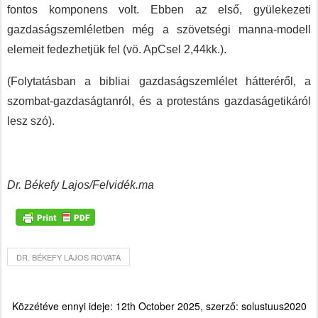
fontos komponens volt. Ebben az első, gyülekezeti
gazdaságszemléletben még a szövetségi manna-modell
elemeit fedezhetjük fel (vö. ApCsel 2,44kk.).
(Folytatásban a bibliai gazdaságszemlélet hátteréről, a
szombat-gazdaságtanról, és a protestáns gazdaságetikáról
lesz szó).
Dr. Békefy Lajos/Felvidék.ma
DR. BÉKEFY LAJOS ROVATA
Közzétéve ennyi ideje:
12th October 2025
, szerző:
solustuus2020