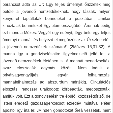
parancsot adta az Úr: Egy teljes ómernyit őrizzetek meg
belőle a jövendő nemzedékeknek, hogy lássák, milyen
kenyérrel tápláltalak benneteket a pusztában, amikor
kihoztalak benneteket Egyiptom országából. Áronnak pedig
ezt mondta Mózes: Vegyél egy edényt, tégy bele egy teljes
ómernyi mannát, és helyezd el megőrzésre az Úr színe előtt
a jövendő nemzedékek számára!” (2Mózes 16,31-32). A
manna így a gondviseléshitre figyelmeztető jellé lett a
jövendő nemzedékek életében is. A mannát menedzselték,
azaz elosztották egymás között. Nem indult el
privátvagyongyűjtés, egyéni felhalmozás,
mannafelhalmozás ad abszurdum mértékig. Cirkulációs
elosztási rendszer uralkodott: körbeadták, megosztották,
amijük volt. Ezt a gondviseléshitre épülő, közösségőriző, de
isteni eredetű gazdaságerkölcsöt ezredév múltával Péter
apostol így írta le: „Minden gondotokat őreá vessétek, mert