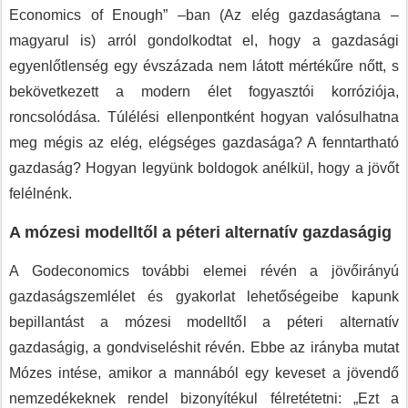
Economics of Enough” –ban (Az elég gazdaságtana –
magyarul is) arról gondolkodtat el, hogy a gazdasági
egyenlőtlenség egy évszázada nem látott mértékűre nőtt, s
bekövetkezett a modern élet fogyasztói korróziója,
roncsolódása. Túlélési ellenpontként hogyan valósulhatna
meg mégis az elég, elégséges gazdasága? A fenntartható
gazdaság? Hogyan legyünk boldogok anélkül, hogy a jövőt
felélnénk.
A mózesi modelltől a péteri alternatív gazdaságig
A Godeconomics további elemei révén a jövőirányú
gazdaságszemlélet és gyakorlat lehetőségeibe kapunk
bepillantást a mózesi modelltől a péteri alternatív
gazdaságig, a gondviseléshit révén. Ebbe az irányba mutat
Mózes intése, amikor a mannából egy keveset a jövendő
nemzedékeknek rendel bizonyítékul félretétetni: „Ezt a