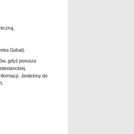
miczną.
tra Goliat).
ów, gdyż porusza
otestanckiej.
nformacji. Jesteśmy do
ń.