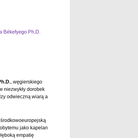
sa Békefyego Ph.D.
Ph.D.
, węgierskiego
ie niezwykły dorobek
dzy odwieczną wiarą a
ną środkowoeuropejską
dobytemu jako kapelan
głęboką empatię