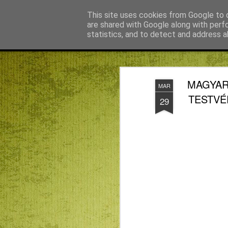
Békefy Lajos
This site uses cookies from Google to d
are shared with Google along with perf
statistics, and to detect and address a
Magazine
Főoldal
Agnus blog főoldal
Bagdán Zsuzsi
MAGYAR
MAR
TESTVÉRE
29