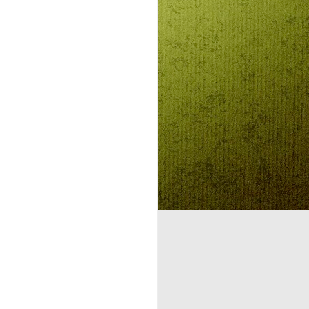
SZÜLETÉSNAPI
AUG
3
KÖSZÖNTŐ -
ELHOZTAD
MAGADDAL A
MÓZES-HEGY
SZENTSÉG-ILLATÁT
SZÜLETÉSNAPI KÖSZÖNTŐ
ELHOZTAD SOK KÁRPÁT-HAZAI
GYÜLEKEZETNEK, ÉS NEKEM
IS A MÓZES-HEGY SZENTSÉG-
ILLATÁT
Kedves Klaudia! Két
világrajövetelt éltél meg, a
harmadik még hátra van. A
biológiait, aminek napját,