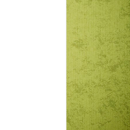
hallhatjuk beszédét hozzánk.
ítség a klímaváltozás okozta
elés. Fontos a katasztrófa-, és pánik
litikumtól túlzsúfolt és gyakran
októl elvonni figyelmünket valami
sal vagy Másra. Lehet ez személyes
n vagy Isten-csendben.
 válhat, hogy ha megpróbáljuk
nkat. Valóságos felszabadulás-élmény,
 lehet a napi verkliből vagy