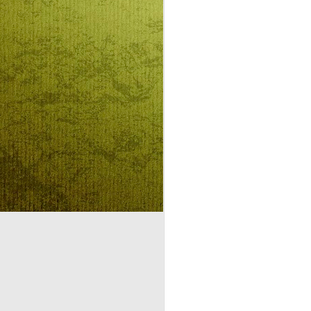
BESZÉLŐ KÉPEK
AUG
5
HÁROM NYELVEN:
SZENTLÉLEK ÉLŐ
INTELLIGENCIÁRÓL
KONTRA
MESTERSÉGES
INTELLIGENCIÁRÓL
GYEREKEKNEK,
A
FELNŐTTEKNEK
BESZÉLŐ KÉPEK:
SZENTLÉLEK ÉLŐ
M
INTELLIGENCIÁRÓL KONTRA
MESTERSÉGES
L
INTELLIGENCIÁRÓL
GYEREKEKNEK,
S
FELNŐTTEKNEK