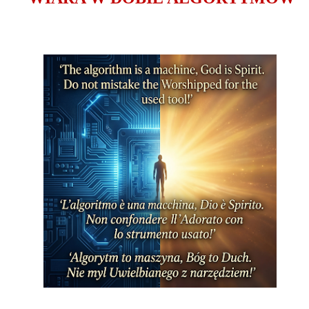
beszélhetünk Hozzá, s meg
Különösképpen is nagy seg
forróságban a figyelemelter
újságírástól, médiától, a po
túldramatizált álhírzuhatag
mással, másra. Valaki Más
emberi kapcsolat keretébe
De hogyan?
Hosszútávon is hasznunkra
átprogramozni napi rutinjai
megkönnyebbülés, felderülés
megszokottságból kilépni.