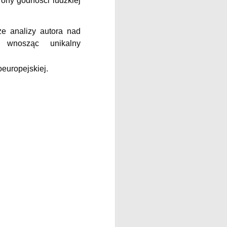
rony godności ludzkiej
ze analizy autora nad
, wnosząc unikalny
europejskiej.