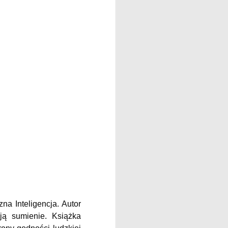
augusztus 4-ét ma ünnepeljük, s
köszönjük meg életedet Teremtő
és Gondviselő Urunknak,
megemlékezve Édesanyádról és
Édesapádról is.
na Inteligencja. Autor
ją sumienie. Książka