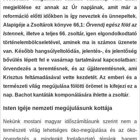
megjelölése ez annak az Úr napjának, amit már a
reformáció előtti időkben is így neveztek és ünnepeltek.
Alapigéje a Zsoltárok könyve 66,1:
Örvendj egész föld az
Istennek,
illetve a teljes 66. zsoltár, igen elgondolkodtató
történelembölcseletével, aminek ma is számos üzenete
van. Később hangsúlyeltolódás, jelentés-, és jelentőség
bővülés lépett fel e vasárnap tartalmával kapcsolatban:
örvendezés a teremtésnek, és az újjáteremtésnek, ami
Krisztus feltámadásával vette kezdetét. Az emberi és a
természeti világ megújulása fölötti örömet is kifejezi ez a
nap. Bachot kantáták komponálására ihlette a zsoltár
.
Isten Igéje nemzeti megújulásunk kottája
Nekünk mostani magyar időszámításunk szerint nem a
természeti világ lehetséges öko-megújulása és az öko-
örvendezés a mindenkit foglalkoztató témánk, hanem