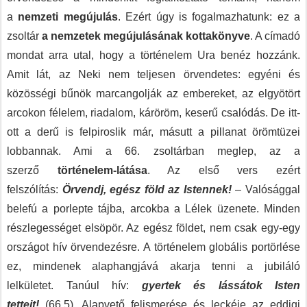
a
nemzeti megújulás
. Ezért úgy is fogalmazhatunk: ez a
zsoltár
a nemzetek megújulásának kottakönyve
. A címadó
mondat arra utal, hogy a történelem Ura benéz hozzánk.
Amit lát, az Neki nem teljesen örvendetes: egyéni és
közösségi bűnök marcangolják az embereket, az elgyötört
arcokon félelem, riadalom, káröröm, keserű csalódás. De itt-
ott a derű is felpiroslik már, másutt a pillanat örömtüzei
lobbannak. Ami a 66. zsoltárban meglep, az a
szerző
történelem-látása
. Az első vers ezért
felszólítás:
Örvendj, egész föld az Istennek!
– Valósággal
belefú a porlepte tájba, arcokba a Lélek üzenete. Minden
részlegességet elsöpör. Az egész földet, nem csak egy-egy
országot hív örvendezésre. A történelem globális portörlése
ez, mindenek alaphangjává akarja tenni a jubiláló
lelkületet. Tanúul hív:
gyertek és lássátok Isten
tetteit!
(66,5). Alapvető felismerése és leckéje az eddigi