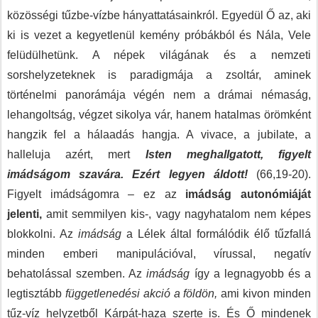
közösségi tűzbe-vízbe hányattatásainkról. Egyedül Ő az, aki
ki is vezet a kegyetlenül kemény próbákból és Nála, Vele
felüdülhetünk. A népek világának és a nemzeti
sorshelyzeteknek is paradigmája a zsoltár, aminek
történelmi panorámája végén nem a drámai némaság,
lehangoltság, végzet sikolya vár, hanem hatalmas örömként
hangzik fel a hálaadás hangja. A vivace, a jubilate, a
halleluja azért, mert
Isten meghallgatott, figyelt
imádságom szavára.
Ezért legyen áldott!
(66,19-20).
Figyelt imádságomra – ez az
imádság autonómiáját
jelenti,
amit semmilyen kis-, vagy nagyhatalom nem képes
blokkolni. Az
imádság
a Lélek által formálódik élő tűzfallá
minden emberi manipulációval, vírussal, negatív
behatolással szemben. Az
imádság
így a legnagyobb és a
legtisztább
függetlenedési akció a földön,
ami kivon minden
tűz-víz helyzetből Kárpát-haza szerte is. És Ő mindenek