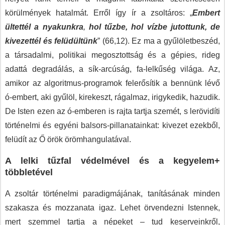
körülmények hatalmát. Erről így ír a zsoltáros: „
Embert
ültettél a nyakunkra
,
hol tűzbe, hol vízbe jutottunk, de
kivezettél és felüdültünk
” (66,12). Ez ma a gyűlöletbeszéd,
a társadalmi, politikai megosztottság és a gépies, rideg
adattá degradálás, a sík-arcúság, fa-lelkűség világa. Az,
amikor az algoritmus-programok felerősítik a bennünk lévő
ó-embert, aki gyűlöl, kirekeszt, rágalmaz, irigykedik, hazudik.
De Isten ezen az ó-emberen is rajta tartja szemét, s lerövidíti
történelmi és egyéni balsors-pillanatainkat: kivezet ezekből,
felüdít az Ő örök örömhangulatával.
A lelki tűzfal védelmével és a kegyelem+
többletével
A zsoltár történelmi paradigmájának, tanításának minden
szakasza és mozzanata igaz. Lehet örvendezni Istennek,
mert szemmel tartja a népeket – tud keserveinkről,