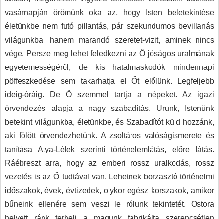
vasárnapján örömünk oka az, hogy Isten beletekintése
életünkbe nem futó pillantás, pár szekundumos bevillanás
világunkba, hanem marandó szeretet-vizit, aminek nincs
vége. Persze meg lehet feledkezni az Ő jóságos uralmának
egyetemességéről, de kis hatalmaskodók mindennapi
pöffeszkedése sem takarhatja el Őt előlünk. Legfeljebb
ideig-óráig. De Ő szemmel tartja a népeket. Az igazi
örvendezés alapja a nagy szabadítás. Urunk, Istenünk
betekint világunkba, életünkbe, és Szabadítót küld hozzánk,
aki fölött örvendezhetünk. A zsoltáros valóságismerete és
tanítása Atya-Lélek szerinti történelemlátás, előre látás.
Ráébreszt arra, hogy az emberi rossz uralkodás, rossz
vezetés is az Ő tudtával van. Lehetnek borzasztó történelmi
időszakok, évek, évtizedek, olykor egész korszakok, amikor
bűneink ellenére sem veszi le rólunk tekintetét. Ostora
helyett ránk terheli a magunk fabrikálta szerencsétlen