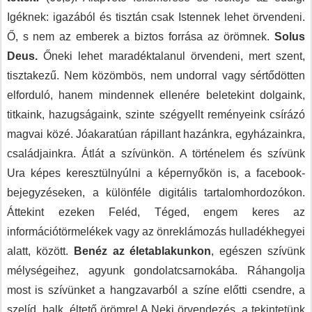
Igéknek: igazából és tisztán csak Istennek lehet örvendeni.
Ő, s nem az emberek a biztos forrása az örömnek.
Solus
Deus.
Őneki lehet maradéktalanul örvendeni, mert szent,
tisztakezű. Nem közömbös, nem undorral vagy sértődötten
elforduló, hanem mindennek ellenére beletekint dolgaink,
titkaink, hazugságaink, szinte szégyellt reményeink csírázó
magvai közé. Jóakaratúan rápillant hazánkra, egyházainkra,
családjainkra. Átlát a szívünkön. A történelem és szívünk
Ura képes keresztülnyúlni a képernyőkön is, a facebook-
bejegyzéseken, a különféle digitális tartalomhordozókon.
Áttekint ezeken Feléd, Téged, engem keres az
információtörmelékek vagy az önreklámozás hulladékhegyei
alatt, között.
Benéz az életablakunkon
, egészen szívünk
mélységeihez, agyunk gondolatcsarnokába. Ráhangolja
most is szívünket a hangzavarból a színe előtti csendre, a
szelíd, halk, éltető örömre! A Neki örvendezés, a tekintetünk