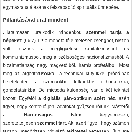
egymásra találásának felszabadító spirituális ünnepére.
Pillantásával ural mindent
„Hatalmasan uralkodik mindenkor,
szemmel tartja a
népeket
” (66,7). Ez a mondta félelmetesen csenghet, hiszen
volt részünk a megfigyelési kapitalizmusból és
kommunizmusból, meg a szélsőséges nacionalizmusból. A
bizalmatlanság nagy magvetőiből, hamis prófétáiból. Most
meg az algoritmusokkal, a technikai kütyükkel próbálnak
beletekinteni a szemünkbe, lelkünkbe, otthonainkba,
gondolatainkba. De micsoda különbség van e két tekintet
között! Egyfelől
a digitális pán-optikum azért néz
, azért
figyel, hogy kontrolláljon, adatokat gyűjtsön rólunk. Másfelől
a
Háromságos Isten
kegyelmesen,
szeretetteljesen
szemmel tart
, Aki azért figyel, hogy számon
tartson, megőrizzen, vigyázó tekintettel vezessen. Jubilate