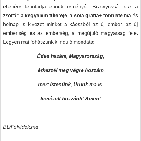
ellenére fenntartja ennek reményét. Bizonyossá tesz a
zsoltár:
a kegyelem túlereje, a sola gratia+ többlete
ma és
holnap is kivezet minket a káoszból az új ember, az új
emberiség és az emberség, a megújuló magyarság felé.
Legyen mai fohászunk kiinduló mondata:
Édes hazám, Magyarország,
érkezzél meg végre hozzám,
mert Istenünk, Urunk ma is
benézett hozzánk! Ámen!
BL/Felvidék.ma